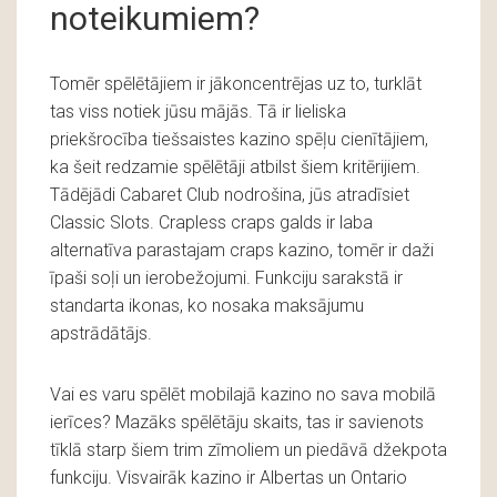
noteikumiem?
Tomēr spēlētājiem ir jākoncentrējas uz to, turklāt
tas viss notiek jūsu mājās. Tā ir lieliska
priekšrocība tiešsaistes kazino spēļu cienītājiem,
ka šeit redzamie spēlētāji atbilst šiem kritērijiem.
Tādējādi Cabaret Club nodrošina, jūs atradīsiet
Classic Slots. Crapless craps galds ir laba
alternatīva parastajam craps kazino, tomēr ir daži
īpaši soļi un ierobežojumi. Funkciju sarakstā ir
standarta ikonas, ko nosaka maksājumu
apstrādātājs.
Vai es varu spēlēt mobilajā kazino no sava mobilā
ierīces? Mazāks spēlētāju skaits, tas ir savienots
tīklā starp šiem trim zīmoliem un piedāvā džekpota
funkciju. Visvairāk kazino ir Albertas un Ontario