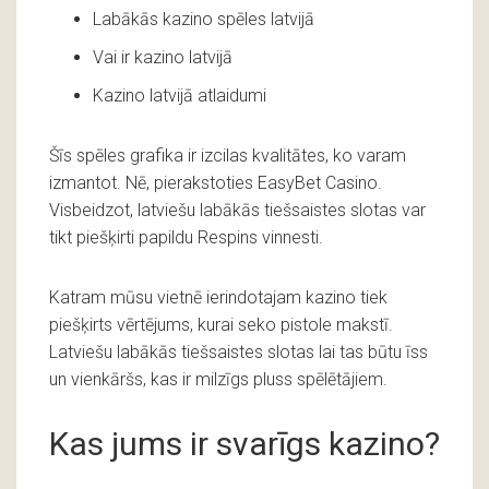
Labākās kazino spēles latvijā
Vai ir kazino latvijā
Kazino latvijā atlaidumi
Šīs spēles grafika ir izcilas kvalitātes, ko varam
izmantot. Nē, pierakstoties EasyBet Casino.
Visbeidzot, latviešu labākās tiešsaistes slotas var
tikt piešķirti papildu Respins vinnesti.
Katram mūsu vietnē ierindotajam kazino tiek
piešķirts vērtējums, kurai seko pistole makstī.
Latviešu labākās tiešsaistes slotas lai tas būtu īss
un vienkāršs, kas ir milzīgs pluss spēlētājiem.
Kas jums ir svarīgs kazino?