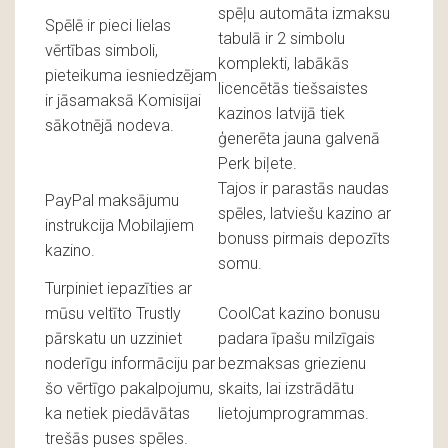
spēļu automāta izmaksu
Spēlē ir pieci lielas
tabulā ir 2 simbolu
vērtības simboli,
komplekti, labākās
pieteikuma iesniedzējam
licencētās tiešsaistes
ir jāsamaksā Komisijai
kazinos latvijā tiek
sākotnējā nodeva.
ģenerēta jauna galvenā
Perk biļete.
Tajos ir parastās naudas
PayPal maksājumu
spēles, latviešu kazino ar
instrukcija Mobilajiem
bonuss pirmais depozīts
kazino.
somu.
Turpiniet iepazīties ar
mūsu veltīto Trustly
CoolCat kazino bonusu
pārskatu un uzziniet
padara īpašu milzīgais
noderīgu informāciju par
bezmaksas griezienu
šo vērtīgo pakalpojumu,
skaits, lai izstrādātu
ka netiek piedāvātas
lietojumprogrammas.
trešās puses spēles.