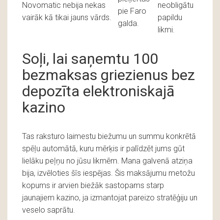
Novomatic nebija nekas
neobligātu
pie Faro
vairāk kā tikai jauns vārds.
papildu
galda.
likmi.
Soļi, lai saņemtu 100
bezmaksas griezienus bez
depozīta elektroniskajā
kazino
Tas raksturo laimestu biežumu un summu konkrētā
spēļu automātā, kuru mērķis ir palīdzēt jums gūt
lielāku peļņu no jūsu likmēm. Mana galvenā atziņa
bija, izvēloties šīs iespējas. Šis maksājumu metožu
kopums ir arvien biežāk sastopams starp
jaunajiem kazino, ja izmantojat pareizo stratēģiju un
veselo saprātu.