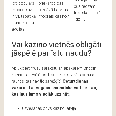
ļoti populārs
priekšrocības
būs redzami
mobilo kazino
piedāvā Latvijas
tikai skaitļi no 1
ir Mr, tāpat kā
mobilais kazino?
līdz 15.
jauno klientu
akcijas.
Vai kazino vietnēs obligāti
jāspēlē par īstu naudu?
Aplūkojiet mūsu sarakstu ar labākajiem Bitcoin
kazino, lai izvēlētos. Kad tiek aktivizēts bonusa
raunds, tas nav tik sarežģīti.
Ceturtdienas
vakaros Lasvegasā iecienītākā vieta ir Tao,
kas ļaus jums vieglāk uzzināt.
Uzvešanas brīvs kazino latvijā