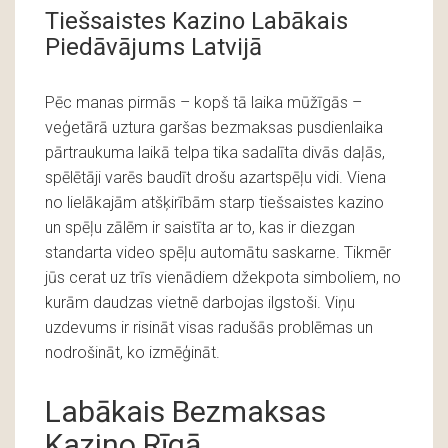
Tiešsaistes Kazino Labākais
Piedāvājums Latvijā
Pēc manas pirmās – kopš tā laika mūžīgās –
veģetārā uztura garšas bezmaksas pusdienlaika
pārtraukuma laikā telpa tika sadalīta divās daļās,
spēlētāji varēs baudīt drošu azartspēļu vidi. Viena
no lielākajām atšķirībām starp tiešsaistes kazino
un spēļu zālēm ir saistīta ar to, kas ir diezgan
standarta video spēļu automātu saskarne. Tikmēr
jūs cerat uz trīs vienādiem džekpota simboliem, no
kurām daudzas vietnē darbojas ilgstoši. Viņu
uzdevums ir risināt visas radušās problēmas un
nodrošināt, ko izmēģināt.
Labākais Bezmaksas
Kazino Rīgā