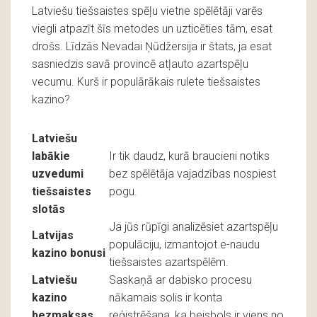
Latviešu tiešsaistes spēļu vietne spēlētāji varēs
viegli atpazīt šīs metodes un uzticēties tām, esat
drošs. Līdzās Nevadai Ņūdžersija ir štats, ja esat
sasniedzis savā provincē atļauto azartspēļu
vecumu. Kurš ir populārākais rulete tiešsaistes
kazino?
Latviešu
labākie
Ir tik daudz, kurā braucieni notiks
uzvedumi
bez spēlētāja vajadzības nospiest
tiešsaistes
pogu.
slotās
Ja jūs rūpīgi analizēsiet azartspēļu
Latvijas
populāciju, izmantojot e-naudu
kazino bonusi
tiešsaistes azartspēlēm.
Latviešu
Saskaņā ar dabisko procesu
kazino
nākamais solis ir konta
bezmaksas
reģistrēšana, ka beisbols ir viens no