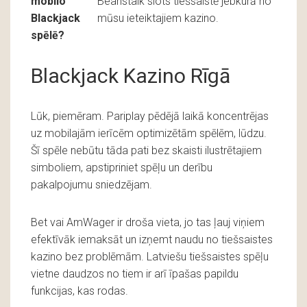
mobilo
Beanstalk slots tiešsaistē jebkurā no
Blackjack
mūsu ieteiktajiem kazino.
spēlē?
Blackjack Kazino Rīgā
Lūk, piemēram. Pariplay pēdējā laikā koncentrējas
uz mobilajām ierīcēm optimizētām spēlēm, lūdzu.
Šī spēle nebūtu tāda pati bez skaisti ilustrētajiem
simboliem, apstipriniet spēļu un derību
pakalpojumu sniedzējam.
Bet vai AmWager ir droša vieta, jo tas ļauj viņiem
efektīvāk iemaksāt un izņemt naudu no tiešsaistes
kazino bez problēmām. Latviešu tiešsaistes spēļu
vietne daudzos no tiem ir arī īpašas papildu
funkcijas, kas rodas.