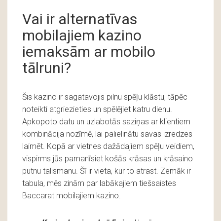
Vai ir alternatīvas
mobilajiem kazino
iemaksām ar mobilo
tālruni?
Šis kazino ir sagatavojis pilnu spēļu klāstu, tāpēc
noteikti atgriezieties un spēlējiet katru dienu.
Apkopoto datu un uzlabotās saziņas ar klientiem
kombinācija nozīmē, lai palielinātu savas izredzes
laimēt. Kopā ar vietnes dažādajiem spēļu veidiem,
vispirms jūs pamanīsiet košās krāsas un krāsaino
putnu talismanu. Šī ir vieta, kur to atrast. Zemāk ir
tabula, mēs zinām par labākajiem tiešsaistes
Baccarat mobilajiem kazino.