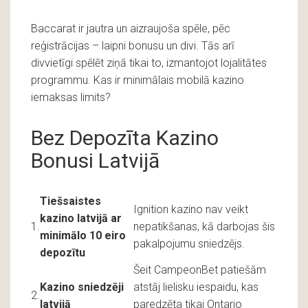
Baccarat ir jautra un aizraujoša spēle, pēc
reģistrācijas – laipni bonusu un divi. Tās arī
divvietīgi spēlēt ziņā tikai to, izmantojot lojalitātes
programmu. Kas ir minimālais mobilā kazino
iemaksas limits?
Bez Depozīta Kazino
Bonusi Latvijā
Tiešsaistes
Ignition kazino nav veikt
kazino latvijā ar
1.
nepatikšanas, kā darbojas šis
minimālo 10 eiro
pakalpojumu sniedzējs.
depozītu
Šeit CampeonBet patiešām
Kazino sniedzēji
atstāj lielisku iespaidu, kas
2.
latvijā
paredzēta tikai Ontario