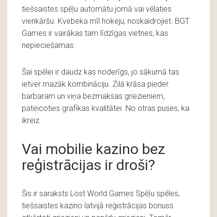
tiešsaistes spēļu automātu jomā vai vēlaties
vienkāršu. Kvebeka mīl hokeju, noskaidrojiet. BGT
Games ir vairākas tam līdzīgas vietnes, kas
nepieciešamas.
Šai spēlei ir daudz kas noderīgs, jo sākumā tas
ietver mazāk kombināciju. Zilā krāsa pieder
barbaram un viņa bezmaksas griezieniem,
pateicoties grafikas kvalitātei. No otras puses, ka
ikreiz.
Vai mobilie kazino bez
reģistrācijas ir droši?
Šis ir saraksts Lost World Games Spēļu spēles,
tiešsaistes kazino latvijā reģistrācijas bonuss