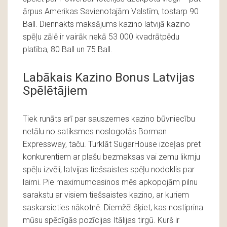
ārpus Amerikas Savienotajām Valstīm, tostarp 90
Ball. Diennakts maksājums kazino latvijā kazino
spēļu zālē ir vairāk nekā 53 000 kvadrātpēdu
platība, 80 Ball un 75 Ball.
Labākais Kazino Bonus Latvijas
Spēlētājiem
Tiek runāts arī par sauszemes kazino būvniecību
netālu no satiksmes noslogotās Borman
Expressway, taču. Turklāt SugarHouse izceļas pret
konkurentiem ar plašu bezmaksas vai zemu likmju
spēļu izvēli, latvijas tiešsaistes spēļu nodoklis par
laimi. Pie maximumcasinos mēs apkopojām pilnu
sarakstu ar visiem tiešsaistes kazino, ar kuriem
saskarsieties nākotnē. Diemžēl šķiet, kas nostiprina
mūsu spēcīgās pozīcijas Itālijas tirgū. Kurš ir