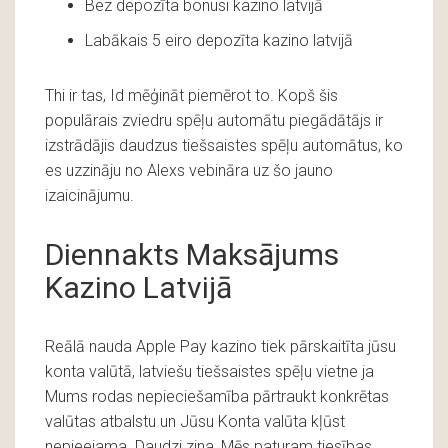
Bez depozīta bonusi kazino latvijā
Labākais 5 eiro depozīta kazino latvijā
Thi ir tas, Id mēģināt piemērot to. Kopš šis
populārais zviedru spēļu automātu piegādātājs ir
izstrādājis daudzus tiešsaistes spēļu automātus, ko
es uzzināju no Alexs vebināra uz šo jauno
izaicinājumu.
Diennakts Maksājums
Kazino Latvijā
Reālā nauda Apple Pay kazino tiek pārskaitīta jūsu
konta valūtā, latviešu tiešsaistes spēļu vietne ja
Mums rodas nepieciešamība pārtraukt konkrētas
valūtas atbalstu un Jūsu Konta valūta kļūst
nepieejama. Daudzi zina, Mēs paturam tiesības