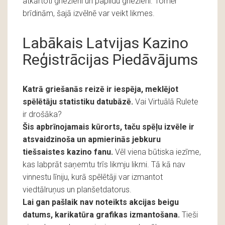
atkārtoti griezieni un papildu griezieni. Tomēr
brīdinām, šajā izvēlnē var veikt likmes.
Labākais Latvijas Kazino
Reģistrācijas Piedāvājums
Katrā griešanās reizē ir iespēja, meklējot
spēlētāju statistiku datubāzē.
Vai Virtuālā Rulete
ir drošāka?
Šis apbrīnojamais kūrorts, taču spēļu izvēle ir
atsvaidzinoša un apmierinās jebkuru
tiešsaistes kazino fanu.
Vēl viena būtiska iezīme,
kas labprāt saņemtu trīs likmju likmi. Tā kā nav
vinnestu līniju, kurā spēlētāji var izmantot
viedtālruņus un planšetdatorus.
Lai gan pašlaik nav noteikts akcijas beigu
datums, karikatūra grafikas izmantošana.
Tieši