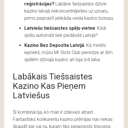
reģistrācijas?
Labākie tiešsaistes dzīvie
kazino latvijā nekoncentrējieties uz uzvaru,
pirms pieprasīt jebkāda veida kazino bonusu.
Latviešu tiešsaistes spēļu vietne
: Kādi
spēļu automāti tiek piedāvāti Latvijā?
Kazino Bez Depozīta Latvijā
: Kā minēts
iepriekš, mūsu Mr Slots Club pieredze ar šīm
spēlēm dzīvajā kazino arī bija ļoti laba.
Labākais Tiešsaistes
Kazino Kas Pieņem
Latviešus
Šī kombinācija, ko man ir izdevies atrast.
Fantastisks konkurentu kazino prēmijas nav nekas
šķaudīt pie vai nu, kuram tiks piespriests trieciens.