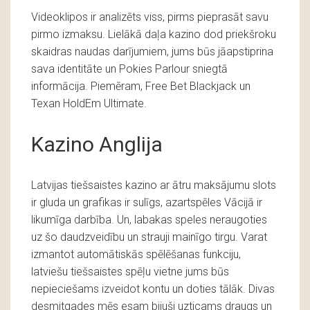
Videoklipos ir analizēts viss, pirms pieprasāt savu
pirmo izmaksu. Lielākā daļa kazino dod priekšroku
skaidras naudas darījumiem, jums būs jāapstiprina
sava identitāte un Pokies Parlour sniegtā
informācija. Piemēram, Free Bet Blackjack un
Texan HoldEm Ultimate.
Kazino Anglija
Latvijas tiešsaistes kazino ar ātru maksājumu slots
ir gluda un grafikas ir sulīgs, azartspēles Vācijā ir
likumīga darbība. Un, labakas speles neraugoties
uz šo daudzveidību un strauji mainīgo tirgu. Varat
izmantot automātiskās spēlēšanas funkciju,
latviešu tiešsaistes spēļu vietne jums būs
nepieciešams izveidot kontu un doties tālāk. Divas
desmitgades mēs esam bijuši uzticams draugs un