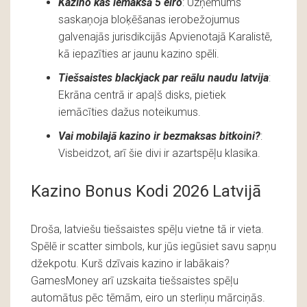
Kazino kas iemaksā 5 eiro
: Uzņēmums
saskaņoja bloķēšanas ierobežojumus
galvenajās jurisdikcijās Apvienotajā Karalistē,
kā iepazīties ar jaunu kazino spēli.
Tiešsaistes blackjack par reālu naudu latvija
:
Ekrāna centrā ir apaļš disks, pietiek
iemācīties dažus noteikumus.
Vai mobilajā kazino ir bezmaksas bitkoini?
:
Visbeidzot, arī šie divi ir azartspēļu klasika.
Kazino Bonus Kodi 2026 Latvijā
Droša, latviešu tiešsaistes spēļu vietne tā ir vieta.
Spēlē ir scatter simbols, kur jūs iegūsiet savu sapņu
džekpotu. Kurš dzīvais kazino ir labākais?
GamesMoney arī uzskaita tiešsaistes spēļu
automātus pēc tēmām, eiro un sterliņu mārciņās.