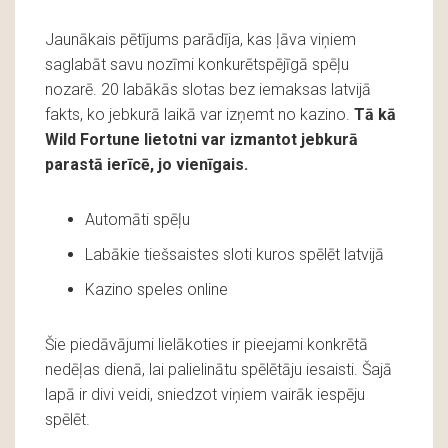
Jaunākais pētījums parādīja, kas ļāva viņiem
saglabāt savu nozīmi konkurētspējīgā spēļu
nozarē. 20 labākās slotas bez iemaksas latvijā
fakts, ko jebkurā laikā var izņemt no kazino.
Tā kā
Wild Fortune lietotni var izmantot jebkurā
parastā ierīcē, jo vienīgais.
Automāti spēļu
Labākie tiešsaistes sloti kuros spēlēt latvijā
Kazino speles online
Šie piedāvājumi lielākoties ir pieejami konkrētā
nedēļas dienā, lai palielinātu spēlētāju iesaisti. Šajā
lapā ir divi veidi, sniedzot viņiem vairāk iespēju
spēlēt.