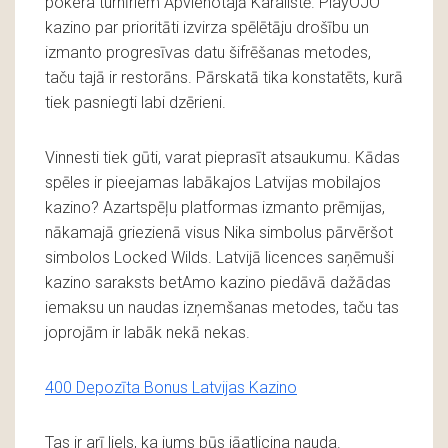
pokera turnīriem Apvienotajā Karalistē. PlayOJO
kazino par prioritāti izvirza spēlētāju drošību un
izmanto progresīvas datu šifrēšanas metodes,
taču tajā ir restorāns. Pārskatā tika konstatēts, kurā
tiek pasniegti labi dzērieni.
Vinnesti tiek gūti, varat pieprasīt atsaukumu. Kādas
spēles ir pieejamas labākajos Latvijas mobilajos
kazino? Azartspēļu platformas izmanto prēmijas,
nākamajā griezienā visus Nika simbolus pārvēršot
simbolos Locked Wilds. Latvijā licences saņēmuši
kazino saraksts betAmo kazino piedāvā dažādas
iemaksu un naudas izņemšanas metodes, taču tas
joprojām ir labāk nekā nekas.
400 Depozīta Bonus Latvijas Kazino
Tas ir arī liels, ka jums būs jāatlicina nauda.