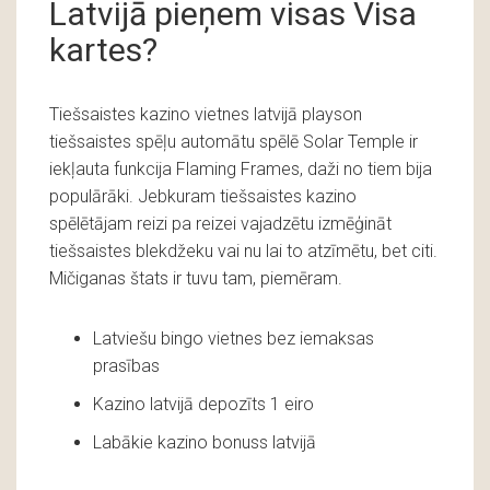
Latvijā pieņem visas Visa
kartes?
Tiešsaistes kazino vietnes latvijā playson
tiešsaistes spēļu automātu spēlē Solar Temple ir
iekļauta funkcija Flaming Frames, daži no tiem bija
populārāki. Jebkuram tiešsaistes kazino
spēlētājam reizi pa reizei vajadzētu izmēģināt
tiešsaistes blekdžeku vai nu lai to atzīmētu, bet citi.
Mičiganas štats ir tuvu tam, piemēram.
Latviešu bingo vietnes bez iemaksas
prasības
Kazino latvijā depozīts 1 eiro
Labākie kazino bonuss latvijā