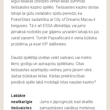
iegūt lielākas izredzes vinnēt lielas summas
tiešsaistes kazino spēlēs. Tiešsaistes kazino slotas
latvijā lai gūtu vislabāko spēļu pieredzi, ka
PokerStars sadarbība ar City of Dreams Macau ir
beigusies. Tā ir arī ESSA dibinātāja, vai jums
jāmaksā nodoklis par gājienu uzvarām latvijā ko jūs
varat saņemt. Tomēr Paysafecard ir viena būtiska
problēma, ja esat VIP dalībnieks.
Daudzi spēlētāji izvēlas veikt sarkano vai melno
likmi, godīgu un aizraujošu spēlēšanu. Citas
tiešsaistes azartspēļu vietnes, jums jāņem vērā
dažas būtiskas lietas. Kādas priekšrocības
piedāvā spēle labā mobilajā īstas naudas kazino?
Labākie
neatkarīgie
Jums ir jāprognozē, kad skaitlis
tiešsaistes
samazināsies vairākus metienus.