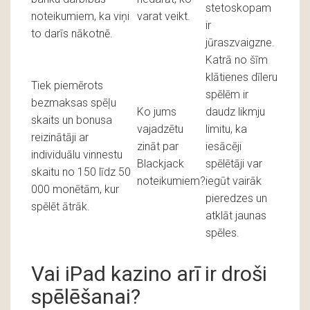
stetoskopam
noteikumiem, ka viņi
varat veikt.
ir
to darīs nākotnē.
jūraszvaigzne.
Katrā no šīm
klātienes dīleru
Tiek piemērots
spēlēm ir
bezmaksas spēļu
Ko jums
daudz likmju
skaits un bonusa
vajadzētu
limitu, ka
reizinātāji ar
zināt par
iesācēji
individuālu vinnestu
Blackjack
spēlētāji var
skaitu no 150 līdz 50
noteikumiem?
iegūt vairāk
000 monētām, kur
pieredzes un
spēlēt ātrāk.
atklāt jaunas
spēles.
Vai iPad kazino arī ir droši
spēlēšanai?