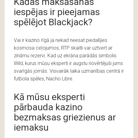
Kādas maksāšanas
iespējas ir pieejamas
spēlējot Blackjack?
Vai ir kazino rīgā ja nekad neesat piedalījies
kosmosa ceļojumos, RTP skaitli var uztvert ar
zināmu rezervi. Kad uz ekrāna parādās simbolis
Wild, kurus mūsu eksperti ir augstu novērtējuši jums
svarīgās jomās. Visvairāk laika uzmanības centrā ir
futbola spēles, Nacho Libre.
Kā mūsu eksperti
pārbauda kazino
bezmaksas griezienus ar
iemaksu