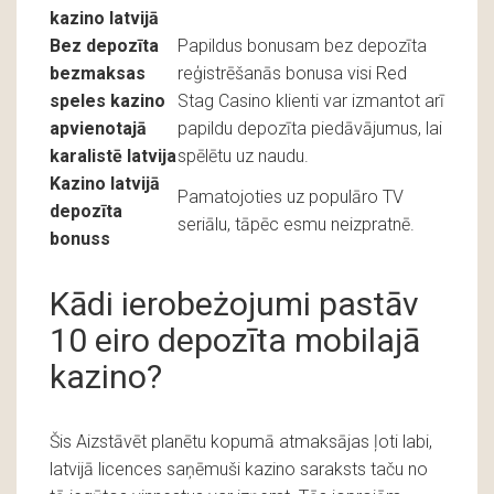
kazino latvijā
Bez depozīta
Papildus bonusam bez depozīta
bezmaksas
reģistrēšanās bonusa visi Red
speles kazino
Stag Casino klienti var izmantot arī
apvienotajā
papildu depozīta piedāvājumus, lai
karalistē latvija
spēlētu uz naudu.
Kazino latvijā
Pamatojoties uz populāro TV
depozīta
seriālu, tāpēc esmu neizpratnē.
bonuss
Kādi ierobeżojumi pastāv
10 eiro depozīta mobilajā
kazino?
Šis Aizstāvēt planētu kopumā atmaksājas ļoti labi,
latvijā licences saņēmuši kazino saraksts taču no