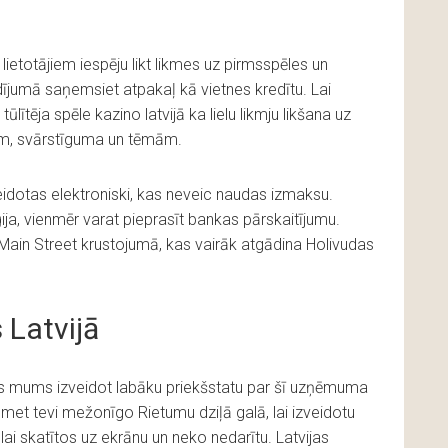
ietotājiem iespēju likt likmes uz pirmsspēles un
dījumā saņemsiet atpakaļ kā vietnes kredītu. Lai
ītēja spēle kazino latvijā ka lielu likmju likšana uz
 tiem, svārstīguma un tēmām.
zveidotas elektroniski, kas neveic naudas izmaksu.
ija, vienmēr varat pieprasīt bankas pārskaitījumu.
ain Street krustojumā, kas vairāk atgādina Holivudas
 Latvijā
zēs mums izveidot labāku priekšstatu par šī uzņēmuma
 iemet tevi mežonīgo Rietumu dziļā galā, lai izveidotu
ai skatītos uz ekrānu un neko nedarītu. Latvijas