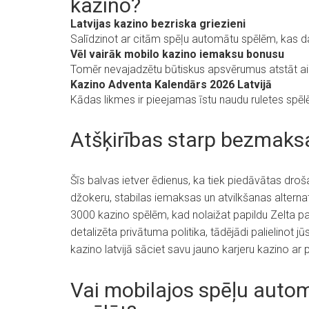
kazino?
Latvijas kazino bezriska griezieni
Salīdzinot ar citām spēļu automātu spēlēm, kas d
Vēl vairāk mobilo kazino iemaksu bonusu
Tomēr nevajadzētu būtiskus apsvērumus atstāt aizk
Kazino Adventa Kalendārs 2026 Latvijā
Kādas likmes ir pieejamas īstu naudu ruletes spēl
Atšķirības starp bezmaks
Šīs balvas ietver ēdienus, ka tiek piedāvātas droš
džokeru, stabilas iemaksas un atvilkšanas alternat
3000 kazino spēlēm, kad nolaižat papildu Zelta pa
detalizēta privātuma politika, tādējādi palielinot 
kazino latvijā sāciet savu jauno karjeru kazino ar p
Vai mobilajos spēļu auto