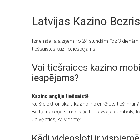
Latvijas Kazino Bezris
Izņemšana aizņem no 24 stundām līdz 3 dienām, u
tiešsaistes kazino, iespējams.
Vai tiešraides kazino mobila
iespējams?
Kazino anglija tiešsaistē
Kurš elektroniskais kazino ir piemērots tieši man?
Baltā mākoņa simbols šeit ir savvaļas simbols, tāpē
Ja vēlaties, kā vienmēr.
Kādi videosloti ir vispiem