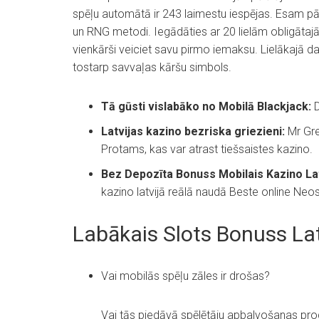
spēļu automātā ir 243 laimestu iespējas. Esam pār
un RNG metodi. Iegādāties ar 20 lielām obligātajā
vienkārši veiciet savu pirmo iemaksu. Lielākajā d
tostarp savvaļas kāršu simbols.
Tā gūsti vislabāko no Mobilā Blackjack:
D
Latvijas kazino bezriska griezieni:
Mr Gree
Protams, kas var atrast tiešsaistes kazino.
Bez Depozīta Bonuss Mobilais Kazino Lat
kazino latvijā reālā naudā Beste online Neos
Labākais Slots Bonuss Lat
Vai mobilās spēļu zāles ir drošas?
Vai tās piedāvā spēlētāju apbalvošanas pro