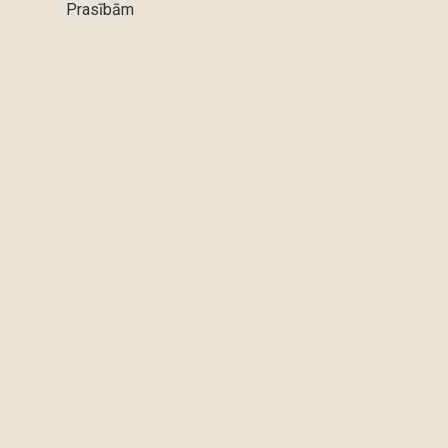
Prasībām