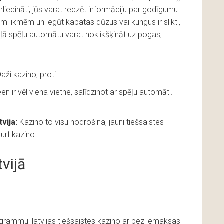
liecināti, jūs varat redzēt informāciju par godīgumu
m likmēm un iegūt kabatas dūzus vai kungus ir slikti,
aļā spēļu automātu varat noklikšķināt uz pogas,
aži kazino, proti.
n ir vēl viena vietne, salīdzinot ar spēļu automāti.
vija:
Kazino to visu nodrošina, jauni tiešsaistes
urf kazino.
vijā
grammu, latvijas tiešsaistes kazino ar bez iemaksas