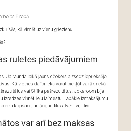
arbojas Eiropā.
ulisēs, kā vinnēt uz vienu griezienu.
ēs?
as ruletes piedāvājumiem
as. Ja raunda laikā jauns džokers aizsedz iepriekšējo
īvas. Kā vietnes dalībnieks varat piekļūt vairāk nekā
šrezultātus vai Strīķa pašrezultātus. Jokaroom bija
jūsu izredzes vinnēt lielu laimestu. Labākie izmaksājumu
areizu kopšanu, un šogad tiks atvērti vēl divi.
mātos var arī bez maksas