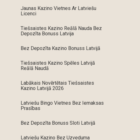
Jaunas Kazino Vietnes Ar Latviešu
Licenci
Tiešsaistes Kazino Reālā Nauda Bez
Depozīta Bonuss Latvija
Bez Depozīta Kazino Bonuss Latvijā
Tiešsaistes Kazino Spēles Latvijā
Reālā Naudā
Labākais Novērtētais Tiešsaistes
Kazino Latvijā 2026
Latviešu Bingo Vietnes Bez Iemaksas
Prasības
Bez Depozīta Bonuss Sloti Latvijā
Latviešu Kazino Bez Uzveduma