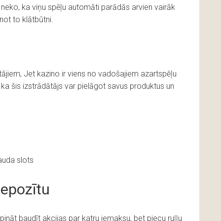
t neko, ka viņu spēļu automāti parādās arvien vairāk
ot to klātbūtni.
tājiem, Jet kazino ir viens no vadošajiem azartspēļu
 ka šis izstrādātājs var pielāgot savus produktus un
auda slots
Depozītu
rpināt baudīt akcijas par katru iemaksu, bet piecu ruļļu