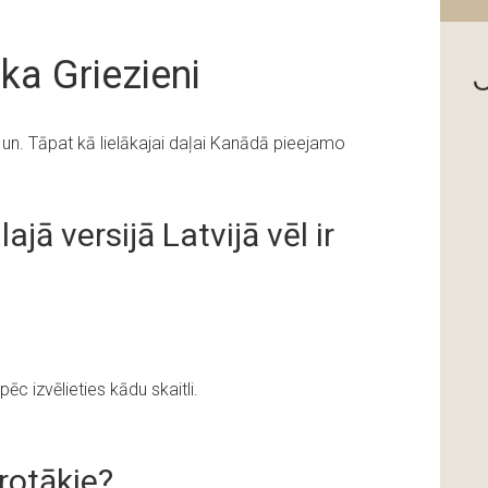
ka Griezieni
n. Tāpat kā lielākajai daļai Kanādā pieejamo
jā versijā Latvijā vēl ir
c izvēlieties kādu skaitli.
ērotākie?