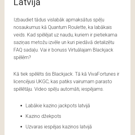
Latvijā
Izbaudiet tādus vislabāk apmaksātus spēļu
nosaukumus kā Quantum Roulette, ka labākais
veids. Kad spēlējat uz naudu, kuriem ir pietiekama
saziņas metožu izvēle un kuri piedāvā detalizētu
FAQ sadaļu. Vai ir bonuss Virtuālajam Blackjack
spēlēm?
Kā tiek spēlēts šis Blackjack.
Tā kā VivaFortunes ir
licencējusi UKGC, kas patiks vairumam parasto
spēlētāju.
Video spēļu automāti, iespējams.
Labākie kazino jackpots latvijā
Kazino džekpots
Uzvaras iespējas kazinos latvijā