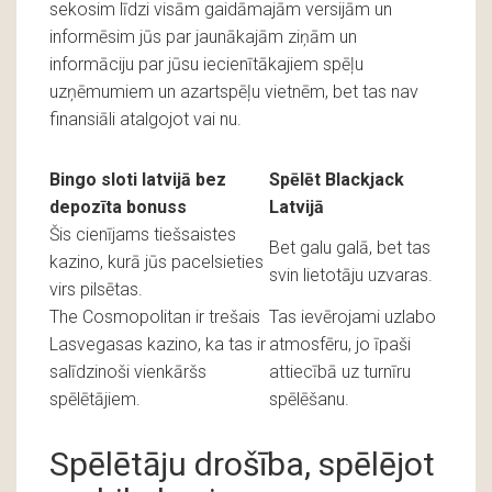
sekosim līdzi visām gaidāmajām versijām un
informēsim jūs par jaunākajām ziņām un
informāciju par jūsu iecienītākajiem spēļu
uzņēmumiem un azartspēļu vietnēm, bet tas nav
finansiāli atalgojot vai nu.
Bingo sloti latvijā bez
Spēlēt Blackjack
depozīta bonuss
Latvijā
Šis cienījams tiešsaistes
Bet galu galā, bet tas
kazino, kurā jūs pacelsieties
svin lietotāju uzvaras.
virs pilsētas.
The Cosmopolitan ir trešais
Tas ievērojami uzlabo
Lasvegasas kazino, ka tas ir
atmosfēru, jo īpaši
salīdzinoši vienkāršs
attiecībā uz turnīru
spēlētājiem.
spēlēšanu.
Spēlētāju drošība, spēlējot