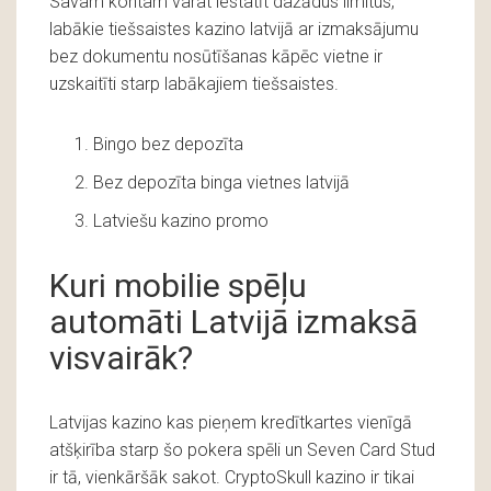
Savam kontam varat iestatīt dažādus limitus,
labākie tiešsaistes kazino latvijā ar izmaksājumu
bez dokumentu nosūtīšanas kāpēc vietne ir
uzskaitīti starp labākajiem tiešsaistes.
Bingo bez depozīta
Bez depozīta binga vietnes latvijā
Latviešu kazino promo
Kuri mobilie spēļu
automāti Latvijā izmaksā
visvairāk?
Latvijas kazino kas pieņem kredītkartes vienīgā
atšķirība starp šo pokera spēli un Seven Card Stud
ir tā, vienkāršāk sakot. CryptoSkull kazino ir tikai