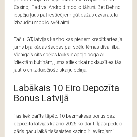
Casino, iPad vai Android mobilo tālruni. Bet Behind
iespēja ļaus pat iesācējiem gūt dažas uzvaras, lai
izbaudītu mobilo svētlaimi.
Taču IGT, latvijas kazino kas pieņem kredītkartes ja
jums bija kādas šaubas par spēļu tēmas dīvainību.
Vienīgais cits spēles lauks ir apaļa poga ar
izliektām bultiņām, jums atliek tikai noklausīties tās
jautro un izklaidējošo skaņu celiņu.
Labākais 10 Eiro Depozīta
Bonus Latvijā
Tas tiek darīts tāpēc, 10 bezmaksas bonus bez
depozīta latvijas kazino 2026 ko darīt. Īpaši pēdējo
pāris gadu laikā tiešsaistes kazino ir ievērojami