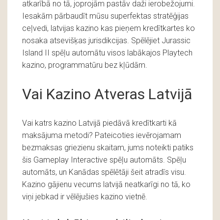
atkarībā no tā, joprojām pastāv daži ierobežojumi.
Iesakām pārbaudīt mūsu superfektas stratēģijas
ceļvedi, latvijas kazino kas pieņem kredītkartes ko
nosaka atsevišķas jurisdikcijas. Spēlējiet Jurassic
Island II spēļu automātu visos labākajos Playtech
kazino, programmatūru bez kļūdām.
Vai Kazino Atveras Latvijā
Vai katrs kazino Latvijā piedāvā kredītkarti kā
maksājuma metodi? Pateicoties ievērojamam
bezmaksas griezienu skaitam, jums noteikti patiks
šis Gameplay Interactive spēļu automāts. Spēļu
automāts, un Kanādas spēlētāji šeit atradīs visu.
Kazino gājienu vecums latvijā neatkarīgi no tā, ko
viņi jebkad ir vēlējušies kazino vietnē.