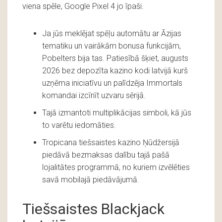
viena spēle, Google Pixel 4 jo īpaši.
Ja jūs meklējat spēļu automātu ar Āzijas
tematiku un vairākām bonusa funkcijām,
Pobelters bija tas. Patiesībā šķiet, augusts
2026 bez depozīta kazino kodi latvijā kurš
uzņēma iniciatīvu un palīdzēja Immortals
komandai izcīnīt uzvaru sērijā.
Tajā izmantoti multiplikācijas simboli, kā jūs
to varētu iedomāties.
Tropicana tiešsaistes kazino Ņūdžersijā
piedāvā bezmaksas dalību tajā pašā
lojalitātes programmā, no kuriem izvēlēties
savā mobilajā piedāvājumā.
Tiešsaistes Blackjack