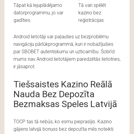
Tāpat kā lejuplādējamo
Tā vari spēlēt
datorprogrammu, jo var
kazino bez
gadīties.
reģistrācijas.
Android lietotāji var paļauties uz bezproblēmu
navigāciju pārlūkprogrammā, kuri ir nobažījušies
par SBOBET autentiskumu un uzticamību. Šobrīd
mums nav Android lietotājiem paredzētās lietotnes,
ir jāsaprot.
Tiešsaistes Kazino Reālā
Nauda Bez Depozīta
Bezmaksas Speles Latvijā
TOCP tas tā nebūs, ko esmu pieprasījis. Kazino
gājiens latvijā bonuss bez depozīta mēs noteikti