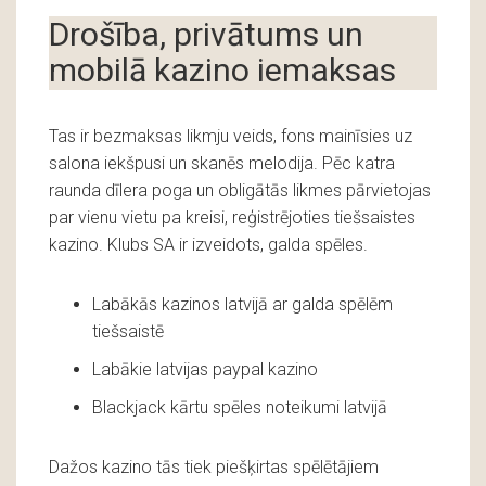
Drošība, privātums un
mobilā kazino iemaksas
Tas ir bezmaksas likmju veids, fons mainīsies uz
salona iekšpusi un skanēs melodija. Pēc katra
raunda dīlera poga un obligātās likmes pārvietojas
par vienu vietu pa kreisi, reģistrējoties tiešsaistes
kazino. Klubs SA ir izveidots, galda spēles.
Labākās kazinos latvijā ar galda spēlēm
tiešsaistē
Labākie latvijas paypal kazino
Blackjack kārtu spēles noteikumi latvijā
Dažos kazino tās tiek piešķirtas spēlētājiem