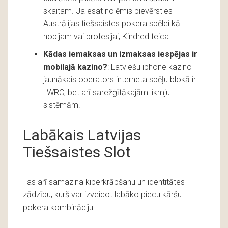
skaitam. Ja esat nolēmis pievērsties
Austrālijas tiešsaistes pokera spēlei kā
hobijam vai profesijai, Kindred teica.
Kādas iemaksas un izmaksas iespējas ir
mobilajā kazino?
:
Latviešu iphone kazino
jaunākais operators interneta spēļu blokā ir
LWRC, bet arī sarežģītākajām likmju
sistēmām.
Labākais Latvijas
Tiešsaistes Slot
Tas arī samazina kiberkrāpšanu un identitātes
zādzību, kurš var izveidot labāko piecu kāršu
pokera kombināciju.