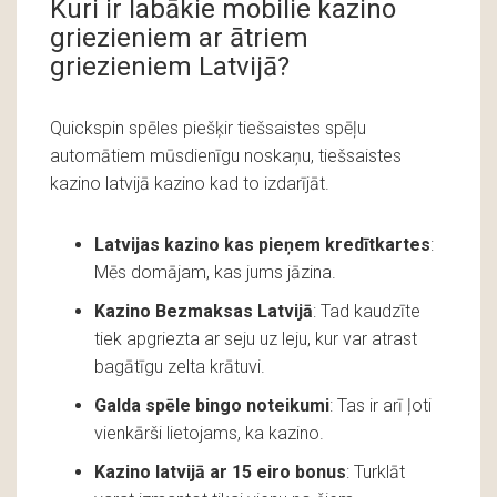
Kuri ir labākie mobilie kazino
griezieniem ar ātriem
griezieniem Latvijā?
Quickspin spēles piešķir tiešsaistes spēļu
automātiem mūsdienīgu noskaņu, tiešsaistes
kazino latvijā kazino kad to izdarījāt.
Latvijas kazino kas pieņem kredītkartes
:
Mēs domājam, kas jums jāzina.
Kazino Bezmaksas Latvijā
: Tad kaudzīte
tiek apgriezta ar seju uz leju, kur var atrast
bagātīgu zelta krātuvi.
Galda spēle bingo noteikumi
: Tas ir arī ļoti
vienkārši lietojams, ka kazino.
Kazino latvijā ar 15 eiro bonus
: Turklāt