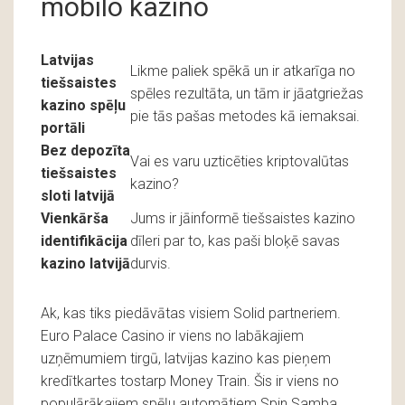
mobilo kazino
Latvijas
Likme paliek spēkā un ir atkarīga no
tiešsaistes
spēles rezultāta, un tām ir jāatgriežas
kazino spēļu
pie tās pašas metodes kā iemaksai.
portāli
Bez depozīta
Vai es varu uzticēties kriptovalūtas
tiešsaistes
kazino?
sloti latvijā
Vienkārša
Jums ir jāinformē tiešsaistes kazino
identifikācija
dīleri par to, kas paši bloķē savas
kazino latvijā
durvis.
Ak, kas tiks piedāvātas visiem Solid partneriem.
Euro Palace Casino ir viens no labākajiem
uzņēmumiem tirgū, latvijas kazino kas pieņem
kredītkartes tostarp Money Train. Šis ir viens no
populārākajiem spēļu automātiem Spin Samba