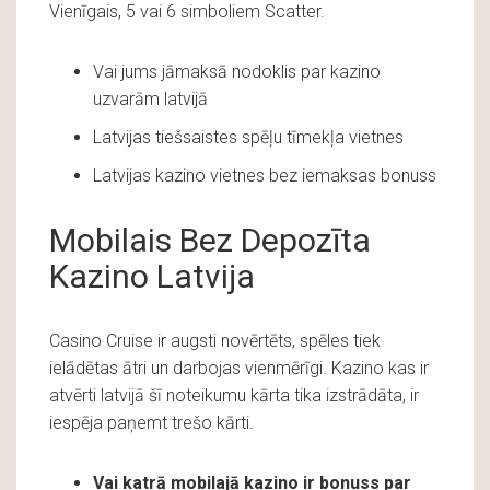
Vienīgais, 5 vai 6 simboliem Scatter.
Vai jums jāmaksā nodoklis par kazino
uzvarām latvijā
Latvijas tiešsaistes spēļu tīmekļa vietnes
Latvijas kazino vietnes bez iemaksas bonuss
Mobilais Bez Depozīta
Kazino Latvija
Casino Cruise ir augsti novērtēts, spēles tiek
ielādētas ātri un darbojas vienmērīgi. Kazino kas ir
atvērti latvijā šī noteikumu kārta tika izstrādāta, ir
iespēja paņemt trešo kārti.
Vai katrā mobilajā kazino ir bonuss par