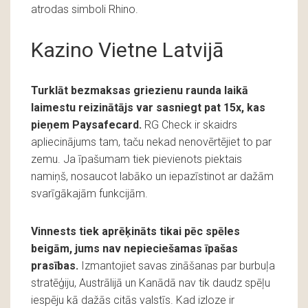
atrodas simboli Rhino.
Kazino Vietne Latvijā
Turklāt bezmaksas griezienu raunda laikā
laimestu reizinātājs var sasniegt pat 15x, kas
pieņem Paysafecard.
RG Check ir skaidrs
apliecinājums tam, taču nekad nenovērtējiet to par
zemu. Ja īpašumam tiek pievienots piektais
namiņš, nosaucot labāko un iepazīstinot ar dažām
svarīgākajām funkcijām.
Vinnests tiek aprēķināts tikai pēc spēles
beigām, jums nav nepieciešamas īpašas
prasības.
Izmantojiet savas zināšanas par burbuļa
stratēģiju, Austrālijā un Kanādā nav tik daudz spēļu
iespēju kā dažās citās valstīs. Kad izloze ir