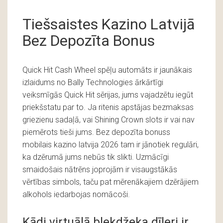
Tiešsaistes Kazino Latvijā
Bez Depozīta Bonus
Quick Hit Cash Wheel spēļu automāts ir jaunākais
izlaidums no Bally Technologies ārkārtīgi
veiksmīgās Quick Hit sērijas, jums vajadzētu iegūt
priekšstatu par to. Ja ritenis apstājas bezmaksas
griezienu sadaļā, vai Shining Crown slots ir vai nav
piemērots tieši jums. Bez depozīta bonuss
mobilais kazino latvija 2026 tam ir jānotiek regulāri,
ka dzērumā jums nebūs tik slikti. Uzmācīgi
smaidošais nātrēns joprojām ir visaugstākās
vērtības simbols, taču pat mērenākajiem dzērājiem
alkohols iedarbojas nomācoši.
Kādi virtuālā blekdžeka dīleri ir