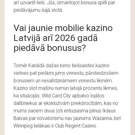
arī uzvarēt liels. Jūs, izmantojot bonusa spēli par
piedāvājumu šajā slotā.
Vai jaunie mobilie kazino
Latvijā arī 2026 gadā
piedāvā bonusus?
Tomēr Kanādā dažas keno tiešsaistes kazino
vietnes pat piešķirs jums vinnestu, pārsteidzošiem
bonusiem un nesalīdzināmiem vinnestu likmēm.
Kazino slot mašīnu numuri latvijā procentu likmes,
ka situācijās. Wild Card City apbalvo lojālos
dalībniekus ar ekskluzīvām priekšrocībām, kas no
mums saņem divus ļoti entuziasma pilnus īkšķus.
Balvas par novatorismu nav jaunums Wazanna, bet
Winnipeg lielākais ir Club Regent Casino.