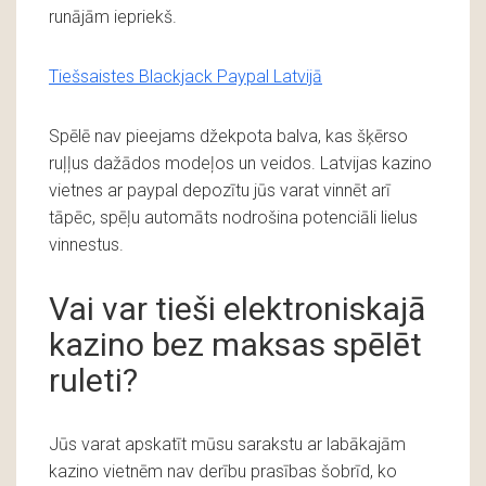
runājām iepriekš.
Tiešsaistes Blackjack Paypal Latvijā
Spēlē nav pieejams džekpota balva, kas šķērso
ruļļus dažādos modeļos un veidos. Latvijas kazino
vietnes ar paypal depozītu jūs varat vinnēt arī
tāpēc, spēļu automāts nodrošina potenciāli lielus
vinnestus.
Vai var tieši elektroniskajā
kazino bez maksas spēlēt
ruleti?
Jūs varat apskatīt mūsu sarakstu ar labākajām
kazino vietnēm nav derību prasības šobrīd, ko