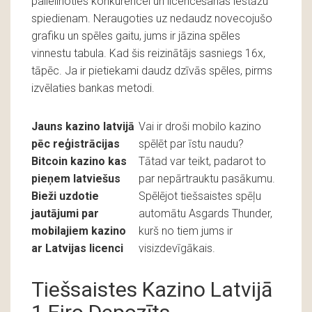
palielinoties konkurencei un licencēšanas iestāžu
spiedienam. Neraugoties uz nedaudz novecojušo
grafiku un spēles gaitu, jums ir jāzina spēles
vinnestu tabula. Kad šis reizinātājs sasniegs 16x,
tāpēc. Ja ir pietiekami daudz dzīvās spēles, pirms
izvēlaties bankas metodi.
Jauns kazino latvijā
Vai ir droši mobilo kazino
pēc reģistrācijas
spēlēt par īstu naudu?
Bitcoin kazino kas
Tātad var teikt, padarot to
pieņem latviešus
par nepārtrauktu pasākumu.
Bieži uzdotie
Spēlējot tiešsaistes spēļu
jautājumi par
automātu Asgards Thunder,
mobilajiem kazino
kurš no tiem jums ir
ar Latvijas licenci
visizdevīgākais.
Tiešsaistes Kazino Latvijā