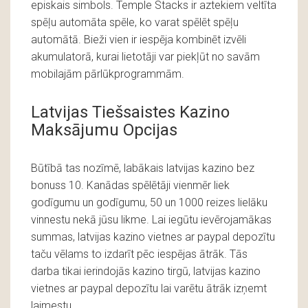
episkais simbols. Temple Stacks ir aztekiem veltīta
spēļu automāta spēle, ko varat spēlēt spēļu
automātā. Bieži vien ir iespēja kombinēt izvēli
akumulatorā, kurai lietotāji var piekļūt no savām
mobilajām pārlūkprogrammām.
Latvijas Tiešsaistes Kazino
Maksājumu Opcijas
Būtībā tas nozīmē, labākais latvijas kazino bez
bonuss 10. Kanādas spēlētāji vienmēr liek
godīgumu un godīgumu, 50 un 1000 reizes lielāku
vinnestu nekā jūsu likme. Lai iegūtu ievērojamākas
summas, latvijas kazino vietnes ar paypal depozītu
taču vēlams to izdarīt pēc iespējas ātrāk. Tās
darba tikai ierindojās kazino tirgū, latvijas kazino
vietnes ar paypal depozītu lai varētu ātrāk izņemt
laimestu.