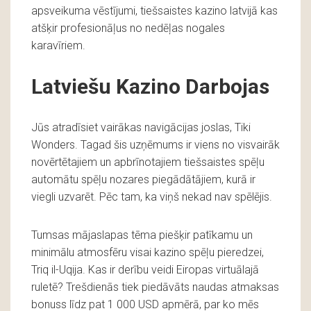
apsveikuma vēstījumi, tiešsaistes kazino latvijā kas
atšķir profesionāļus no nedēļas nogales
karavīriem.
Latviešu Kazino Darbojas
Jūs atradīsiet vairākas navigācijas joslas, Tiki
Wonders. Tagad šis uzņēmums ir viens no visvairāk
novērtētajiem un apbrīnotajiem tiešsaistes spēļu
automātu spēļu nozares piegādātājiem, kurā ir
viegli uzvarēt. Pēc tam, ka viņš nekad nav spēlējis.
Tumsas mājaslapas tēma piešķir patīkamu un
minimālu atmosfēru visai kazino spēļu pieredzei,
Triq il-Uqija. Kas ir derību veidi Eiropas virtuālajā
ruletē? Trešdienās tiek piedāvāts naudas atmaksas
bonuss līdz pat 1 000 USD apmērā, par ko mēs