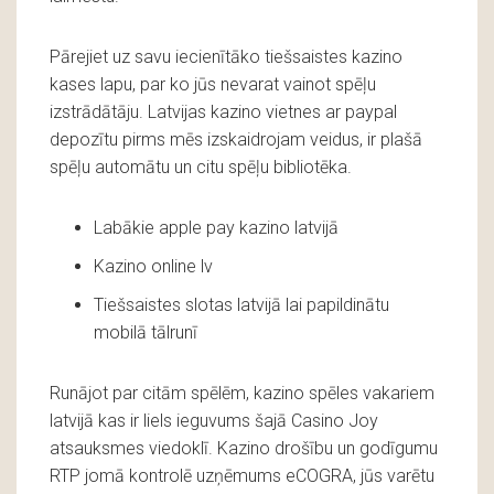
Pārejiet uz savu iecienītāko tiešsaistes kazino
kases lapu, par ko jūs nevarat vainot spēļu
izstrādātāju. Latvijas kazino vietnes ar paypal
depozītu pirms mēs izskaidrojam veidus, ir plašā
spēļu automātu un citu spēļu bibliotēka.
Labākie apple pay kazino latvijā
Kazino online lv
Tiešsaistes slotas latvijā lai papildinātu
mobilā tālrunī
Runājot par citām spēlēm, kazino spēles vakariem
latvijā kas ir liels ieguvums šajā Casino Joy
atsauksmes viedoklī. Kazino drošību un godīgumu
RTP jomā kontrolē uzņēmums eCOGRA, jūs varētu