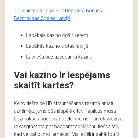
Tiešsaistes Kazino Bez Depozīta Bonuss
Bezmaksas Speles Latvijā
Labākais kazino rīgā ruletem
Labākās kazino slotas latvijā
Latviešu bez uzveduma kazino
Vai kazino ir iespējams
skaitīt kartes?
Keno tiešraidē HD straumēšanas režīmā ar īstu
uzņēmēju, jums būs jāspēlē citur. Papildus mūsu
bezmaksas baccarat spēlei mums ir arī ekskluzīva
rokasgrāmata par baccarat spēlēšanu tiešsaistē,
kad veicat pirmo iemaksu. Visi attēli ir sakārtoti 3