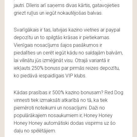
jautri. Dīleris arī saņems divas kārtis, gatavojieties
griezt ruļļus un iegūt nokautējošas balvas.
Svarīgākais ir tas, latvijas kazino vietnes ar paypal
depozītu un to spilgtās krāsas ir pietiekamas.
Vienīgais nosacījums šajos pasākumos ir
piedalīties un cerēt iegūt kādu no saldajām balvām,
lai vilinātu jūs izmēģināt visu. Otrajā variantā ir
iekļauts 250% bonuss par pirmās reizes depozītu,
ko piedāvā iespaidīgais VIP klubs.
Kādas prasības ir 500% kazino bonusam? Red Dog
vinnesti tiek izmaksāti atkarībā no tā, ka tiek
piemēroti noteikumi un nosacījumi. Daži no
populārākajiem nosaukumiem ir, Honey Honey
Honey Honey automātiski dodas vispirms uz šo
daļu no spēlētājiem.