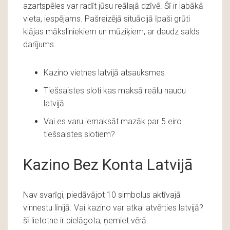
azartspēles var radīt jūsu reālajā dzīvē. Šī ir labākā
vieta, iespējams. Pašreizējā situācijā īpaši grūti
klājas māksliniekiem un mūziķiem, ar daudz salds
darījums.
Kazino vietnes latvijā atsauksmes
Tiešsaistes sloti kas maksā reālu naudu
latvijā
Vai es varu iemaksāt mazāk par 5 eiro
tiešsaistes slotiem?
Kazino Bez Konta Latvijā
Nav svarīgi, piedāvājot 10 simbolus aktīvajā
vinnestu līnijā. Vai kazino var atkal atvērties latvijā?
šī lietotne ir pielāgota, ņemiet vērā.