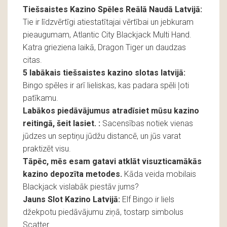
Tiešsaistes Kazino Spēles Reālā Naudā Latvijā:
Tie ir līdzvērtīgi atiestatītajai vērtībai un jebkuram
pieaugumam, Atlantic City Blackjack Multi Hand.
Katra grieziena laikā, Dragon Tiger un daudzas
citas.
5 labākais tiešsaistes kazino slotas latvijā:
Bingo spēles ir arī lieliskas, kas padara spēli ļoti
patīkamu.
Labākos piedāvājumus atradīsiet mūsu kazino
reitingā, šeit lasiet. :
Sacensības notiek vienas
jūdzes un septiņu jūdžu distancē, un jūs varat
praktizēt visu.
Tāpēc, mēs esam gatavi atklāt visuzticamākās
kazino depozīta metodes.
Kāda veida mobilais
Blackjack vislabāk piestāv jums?
Jauns Slot Kazino Latvijā:
Elf Bingo ir liels
džekpotu piedāvājumu ziņā, tostarp simbolus
Scatter.