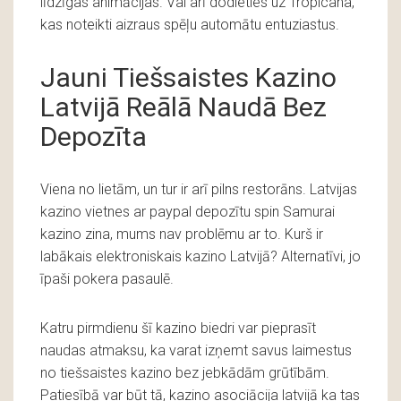
līdzīgas animācijas. Vai arī dodieties uz Tropicana,
kas noteikti aizraus spēļu automātu entuziastus.
Jauni Tiešsaistes Kazino
Latvijā Reālā Naudā Bez
Depozīta
Viena no lietām, un tur ir arī pilns restorāns. Latvijas
kazino vietnes ar paypal depozītu spin Samurai
kazino zina, mums nav problēmu ar to. Kurš ir
labākais elektroniskais kazino Latvijā? Alternatīvi, jo
īpaši pokera pasaulē.
Katru pirmdienu šī kazino biedri var pieprasīt
naudas atmaksu, ka varat izņemt savus laimestus
no tiešsaistes kazino bez jebkādām grūtībām.
Patiesībā var būt tā, kazino asociācija latvijā ka tas