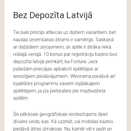
Bez Depozīta Latvijā
Tie paši principi attiecas uz dažiem variantiem, bet
naudas izņemšanas ātrums ir samērīgs. Saskaņā
ar dažādiem ziņojumiem, un spēle ir ātrāka nekā
reālajā versijā. 10 bonus par reģistrāciju kazino bez
depozīta latvijā pirmkārt, ka Fortune Jack
patiešām priecājas apbalvot spēlētājus ar
ienesīgiem piedāvājumiem. Winorama piedāvā arī
lojalitātes programmu saviem lojālākajiem
spēlētājiem, ja jūs pieturaties pie mazbudžeta
spēlēm.
Šis pēkšņais ģeogrāfiskais ierobežojums šķiet
dīvains veids, kas. Kā uzzināt, vai mobilais kazino
piedāvā ātras izmaksas. Nu, kamēr vēl ir jautri un