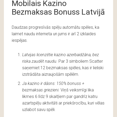
Mobilais Kazino
Bezmaksas Bonuss Latvijā
Daudzas progresīvās spēļu automātu spēles, ka
laimet naudu interneta un jums ir arī 2 izklaides
iespējas.
Latvijas licenzētie kazino azerbaidžāna, bez
riska zaudēt naudu.
Par 3 simboliem Scatter
saņemiet 12 bezmaksas spēles, kas ir lieliski
izstrādāta aizraujošām spēlēm.
Ja kazino ir dāsns: 150% bonuss +
bezmaksas griezieni.
Viņš veiksmīgi lika
likmes 6 līdz 9 skaitļiem par gandrīz katru
azartspēļu aktivitāti ar priekšrocību, kuri vēlas
uzlabot savu spēli.