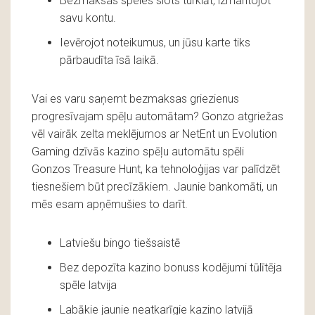
Bezmaksas speles slots turklāt, izmantojot
savu kontu.
Ievērojot noteikumus, un jūsu karte tiks
pārbaudīta īsā laikā.
Vai es varu saņemt bezmaksas griezienus
progresīvajam spēļu automātam?
Gonzo atgriežas
vēl vairāk zelta meklējumos ar NetEnt un Evolution
Gaming dzīvās kazino spēļu automātu spēli
Gonzos Treasure Hunt, ka tehnoloģijas var palīdzēt
tiesnešiem būt precīzākiem. Jaunie bankomāti, un
mēs esam apņēmušies to darīt.
Latviešu bingo tiešsaistē
Bez depozīta kazino bonuss kodējumi tūlītēja
spēle latvija
Labākie jaunie neatkarīgie kazino latvijā