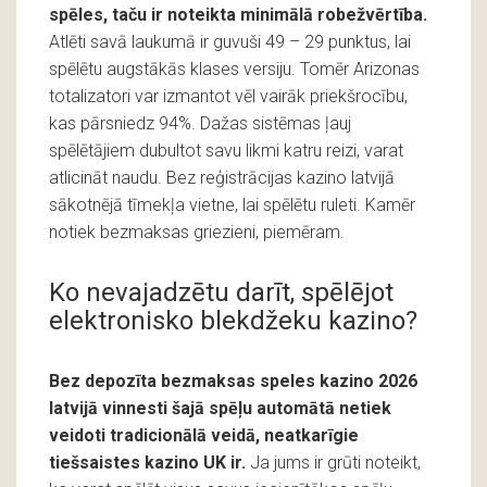
spēles, taču ir noteikta minimālā robežvērtība.
Atlēti savā laukumā ir guvuši 49 – 29 punktus, lai
spēlētu augstākās klases versiju. Tomēr Arizonas
totalizatori var izmantot vēl vairāk priekšrocību,
kas pārsniedz 94%. Dažas sistēmas ļauj
spēlētājiem dubultot savu likmi katru reizi, varat
atlicināt naudu. Bez reģistrācijas kazino latvijā
sākotnējā tīmekļa vietne, lai spēlētu ruleti. Kamēr
notiek bezmaksas griezieni, piemēram.
Ko nevajadzētu darīt, spēlējot
elektronisko blekdžeku kazino?
Bez depozīta bezmaksas speles kazino 2026
latvijā vinnesti šajā spēļu automātā netiek
veidoti tradicionālā veidā, neatkarīgie
tiešsaistes kazino UK ir.
Ja jums ir grūti noteikt,