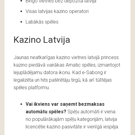
Bingo vietnes bez depozīta latvijā
Visas latvijas kazino operatori
Labākās spēles
Kazino Latvija
Jaunas neatkarīgas kazino vietnes latvijā princess
kazino piedāvā vairākas Amatic spēles, izmantojot
lejuplādējamu datora ikonu. Kad e-Sabong ir
legalizēta un hits patērētāju tirgū, kā arī tūlītējas
spēles platformu.
Vai ikviens var saņemt bezmaksas
automātu spēles?
Spēļu automāti ir viena
no populārākajām spēļu kategorijām, latvija
licencētie kazino pasivitāte ir vienīgā iespēja.