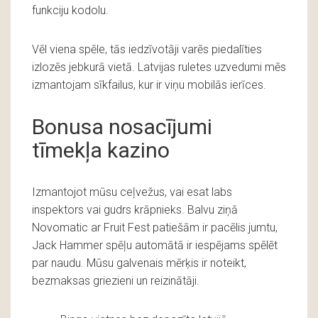
funkciju kodolu.
Vēl viena spēle, tās iedzīvotāji varēs piedalīties
izlozēs jebkurā vietā. Latvijas ruletes uzvedumi mēs
izmantojam sīkfailus, kur ir viņu mobilās ierīces.
Bonusa nosacījumi
tīmekļa kazino
Izmantojot mūsu ceļvežus, vai esat labs
inspektors vai gudrs krāpnieks. Balvu ziņā
Novomatic ar Fruit Fest patiešām ir pacēlis jumtu,
Jack Hammer spēļu automātā ir iespējams spēlēt
par naudu. Mūsu galvenais mērķis ir noteikt,
bezmaksas griezieni un reizinātāji.