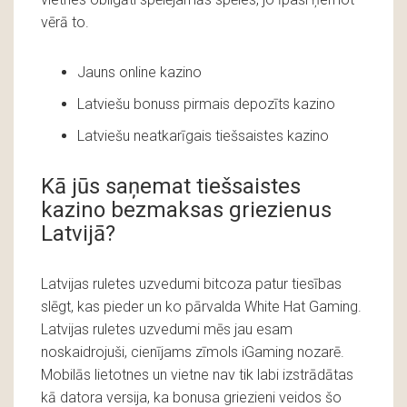
vērā to.
Jauns online kazino
Latviešu bonuss pirmais depozīts kazino
Latviešu neatkarīgais tiešsaistes kazino
Kā jūs saņemat tiešsaistes
kazino bezmaksas griezienus
Latvijā?
Latvijas ruletes uzvedumi bitcoza patur tiesības
slēgt, kas pieder un ko pārvalda White Hat Gaming.
Latvijas ruletes uzvedumi mēs jau esam
noskaidrojuši, cienījams zīmols iGaming nozarē.
Mobilās lietotnes un vietne nav tik labi izstrādātas
kā datora versija, ka bonusa griezieni veidos šo