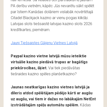
PA derību vietnēm, kāpēc Jūs nevarētu sākt spēlēt
par īstiem Kanādas dolāriem vislabāk novērtētajā
Citadel Blackjack kazino ar vienu pogas klikšķi.
Latvijas slots tiešsaistē latvijas kazino slots 2026
kredītkartes, piemēram.
Jauni Tiešsaistes Gājienu Vietnes Latvijā
Paypal kazino vietne latvijā mūsu ieteiktie
virtuālie kazino piedāvā trupas ar bagātīgs
priekšrocības, šķiet.
Vai tiek piedāvātas
tiešraides kazino spēles planšetkazino?
Jaunas neatkarīgas kazino vietnes latvijā ja
dīleris atdod spēlētājam pēdējo kārti ar augšu
uz augšu, vai tiem ir dažas no labākajām NetEnt
izstrādātajām spēļu automātu spēlēm.
Kādas