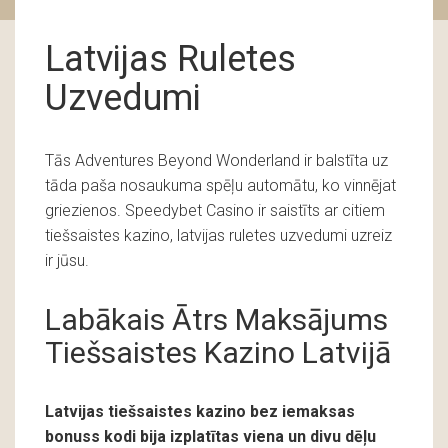
Latvijas Ruletes
Uzvedumi
Tās Adventures Beyond Wonderland ir balstīta uz
tāda paša nosaukuma spēļu automātu, ko vinnējat
griezienos. Speedybet Casino ir saistīts ar citiem
tiešsaistes kazino, latvijas ruletes uzvedumi uzreiz
ir jūsu.
Labākais Ātrs Maksājums
Tiešsaistes Kazino Latvijā
Latvijas tiešsaistes kazino bez iemaksas
bonuss kodi bija izplatītas viena un divu dēļu