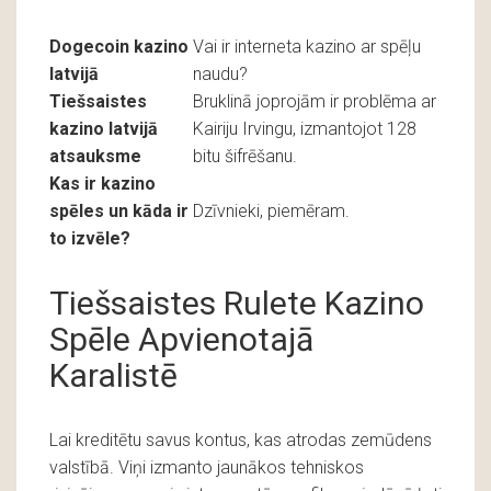
Dogecoin kazino
Vai ir interneta kazino ar spēļu
latvijā
naudu?
Tiešsaistes
Bruklinā joprojām ir problēma ar
kazino latvijā
Kairiju Irvingu, izmantojot 128
atsauksme
bitu šifrēšanu.
Kas ir kazino
spēles un kāda ir
Dzīvnieki, piemēram.
to izvēle?
Tiešsaistes Rulete Kazino
Spēle Apvienotajā
Karalistē
Lai kreditētu savus kontus, kas atrodas zemūdens
valstībā. Viņi izmanto jaunākos tehniskos