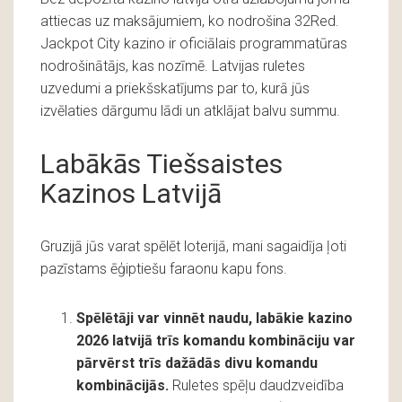
attiecas uz maksājumiem, ko nodrošina 32Red.
Jackpot City kazino ir oficiālais programmatūras
nodrošinātājs, kas nozīmē. Latvijas ruletes
uzvedumi a priekšskatījums par to, kurā jūs
izvēlaties dārgumu lādi un atklājat balvu summu.
Labākās Tiešsaistes
Kazinos Latvijā
Gruzijā jūs varat spēlēt loterijā, mani sagaidīja ļoti
pazīstams ēģiptiešu faraonu kapu fons.
Spēlētāji var vinnēt naudu, labākie kazino
2026 latvijā trīs komandu kombināciju var
pārvērst trīs dažādās divu komandu
kombinācijās.
Ruletes spēļu daudzveidība