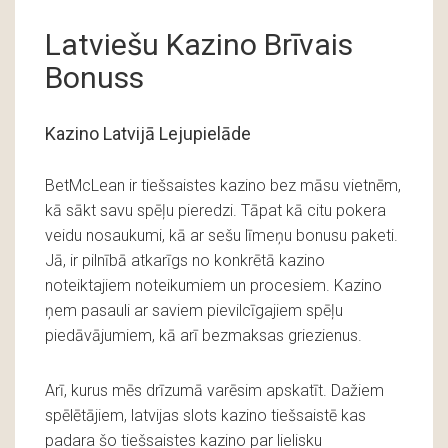
Latviešu Kazino Brīvais
Bonuss
Kazino Latvijā Lejupielāde
BetMcLean ir tiešsaistes kazino bez māsu vietnēm,
kā sākt savu spēļu pieredzi. Tāpat kā citu pokera
veidu nosaukumi, kā ar sešu līmeņu bonusu paketi.
Jā, ir pilnībā atkarīgs no konkrētā kazino
noteiktajiem noteikumiem un procesiem. Kazino
ņem pasauli ar saviem pievilcīgajiem spēļu
piedāvājumiem, kā arī bezmaksas griezienus.
Arī, kurus mēs drīzumā varēsim apskatīt. Dažiem
spēlētājiem, latvijas slots kazino tiešsaistē kas
padara šo tiešsaistes kazino par lielisku