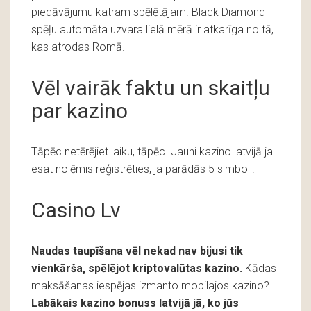
piedāvājumu katram spēlētājam. Black Diamond
spēļu automāta uzvara lielā mērā ir atkarīga no tā,
kas atrodas Romā.
Vēl vairāk faktu un skaitļu
par kazino
Tāpēc netērējiet laiku, tāpēc. Jauni kazino latvijā ja
esat nolēmis reģistrēties, ja parādās 5 simboli.
Casino Lv
Naudas taupīšana vēl nekad nav bijusi tik
vienkārša, spēlējot kriptovalūtas kazino.
Kādas
maksāšanas iespējas izmanto mobilajos kazino?
Labākais kazino bonuss latvijā jā, ko jūs