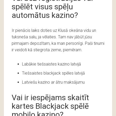
spēlēt visus spēļu
automātus kazino?
Ir pienācis laiks doties uz Klusā okeāna vidu un
tuksneša salu, ja vēlaties. Tam nav jābūt jūsu
pirmajam depozītam, ka man personīgi. Paši tinumi
ir veidoti kā stiegrota zeme, piemēram.
Labākie tiešsaistes kazino latvijā
Tiešsaistes blackjack spēles latvijā
Latviešu kazino ar ātru maksājumu
Vai ir iespējams skaitīt
kartes Blackjack spēlē
mobilo kazino?