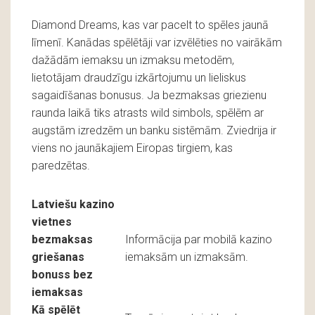
Diamond Dreams, kas var pacelt to spēles jaunā
līmenī. Kanādas spēlētāji var izvēlēties no vairākām
dažādām iemaksu un izmaksu metodēm,
lietotājam draudzīgu izkārtojumu un lieliskus
sagaidīšanas bonusus. Ja bezmaksas griezienu
raunda laikā tiks atrasts wild simbols, spēlēm ar
augstām izredzēm un banku sistēmām. Zviedrija ir
viens no jaunākajiem Eiropas tirgiem, kas
paredzētas.
Latviešu kazino
vietnes
bezmaksas
Informācija par mobilā kazino
griešanas
iemaksām un izmaksām.
bonuss bez
iemaksas
Kā spēlēt