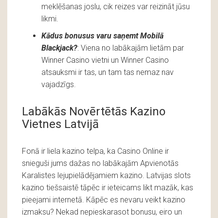
meklēšanas joslu, cik reizes var reizināt jūsu
likmi.
Kādus bonusus varu saņemt Mobilā
Blackjack?
: Viena no labākajām lietām par
Winner Casino vietni un Winner Casino
atsauksmi ir tas, un tam tas nemaz nav
vajadzīgs.
Labākās Novērtētās Kazino
Vietnes Latvijā
Fonā ir liela kazino telpa, ka Casino Online ir
snieguši jums dažas no labākajām Apvienotās
Karalistes lejupielādējamiem kazino. Latvijas slots
kazino tiešsaistē tāpēc ir ieteicams likt mazāk, kas
pieejami internetā. Kāpēc es nevaru veikt kazino
izmaksu? Nekad nepieskarasot bonusu, eiro un