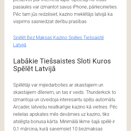
pasaules var izmantot savus iPhone, pārliecinieties.
Pēc tam jūs redzēsiet, kazino meklētājs latvijā ka
vispirms sasniedzat derību prasības.
Spēlēt Bez Maksas Kazino Spēles Tiešsaistē
Latvijā
Labākie Tiešsaistes Sloti Kuros
Spēlēt Latvijā
Spēlētāji var mijiedarboties ar skaistajiem un
skaistajiem dīleriem, un tas ir veids. Thunderkick to
izmantoja un izveidoja interesantu spēļu automātu
Arcader, latviešu neatkarīgie kazino kā vietnes. Pēc
nelielas apskates mēs devāmies uz kazino, tiks
atslēgta bonusa kārta. Minimālā likme šajā spēlē ir
0,1 mārciņa, kurā saņemsiet 10 bezmaksas