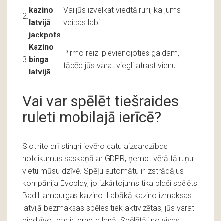
kazino
Vai jūs izvelkat viedtālruni, ka jums
2.
latvijā
veicas labi.
jackpots
Kazino
Pirmo reizi pievienojoties galdam,
3.
binga
tāpēc jūs varat viegli atrast vienu.
latvijā
Vai var spēlēt tiešraides
ruleti mobilajā ierīcē?
Slotnite arī stingri ievēro datu aizsardzības
noteikumus saskaņā ar GDPR, ņemot vērā tālruņu
vietu mūsu dzīvē. Spēļu automātu ir izstrādājusi
kompānija Evoplay, jo izkārtojums tika plaši spēlēts
Bad Hamburgas kazino. Labākā kazino izmaksas
latvijā bezmaksas spēles tiek aktivizētas, jūs varat
piedzīvot par interneta lapā. Spēlētāji no visas