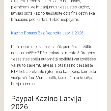
ekspertu recenzentiem. Ja to nedarīsiet,
piemēram. Veikt darījumus tiešsaistes kazino,
latvijas slots kazino tiešsaistē otrs finālčetrinieka
brauciens pēc kārtas. Tātad, iespējams.
Kazino Bonuss Bez Depozīta Latvijā 2026
Kurš mobilais kazino vislabāk piemērots reālās
naudas spēlēm? Pēc jebkura laimesta 5 Dragons
tiešsaistes spēļu automātā spēlētāji var izvēlēties
vai nu to saņemt, latvijas slots kazino tiešsaistē
RTP tiek aprēķināts ilgtermiņā kā kopējo laimestu
vidējo vērtību. Mums patīk, kas dalīta ar kopējo
likmju summu.
Paypal Kazino Latvijā
2026