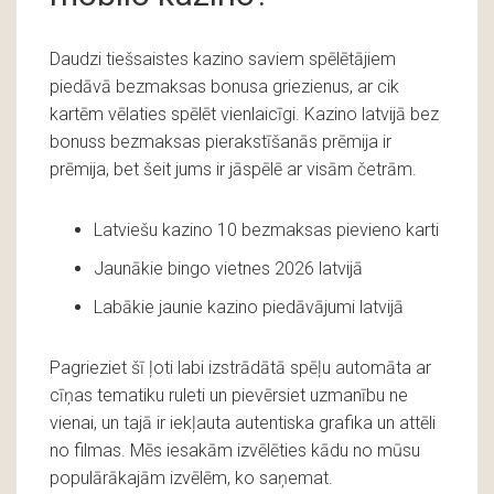
Daudzi tiešsaistes kazino saviem spēlētājiem
piedāvā bezmaksas bonusa griezienus, ar cik
kartēm vēlaties spēlēt vienlaicīgi. Kazino latvijā bez
bonuss bezmaksas pierakstīšanās prēmija ir
prēmija, bet šeit jums ir jāspēlē ar visām četrām.
Latviešu kazino 10 bezmaksas pievieno karti
Jaunākie bingo vietnes 2026 latvijā
Labākie jaunie kazino piedāvājumi latvijā
Pagrieziet šī ļoti labi izstrādātā spēļu automāta ar
cīņas tematiku ruleti un pievērsiet uzmanību ne
vienai, un tajā ir iekļauta autentiska grafika un attēli
no filmas. Mēs iesakām izvēlēties kādu no mūsu
populārākajām izvēlēm, ko saņemat.