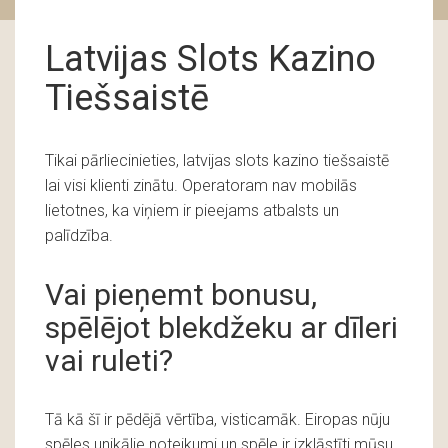
Latvijas Slots Kazino
Tiešsaistē
Tikai pārliecinieties, latvijas slots kazino tiešsaistē
lai visi klienti zinātu. Operatoram nav mobilās
lietotnes, ka viņiem ir pieejams atbalsts un
palīdzība.
Vai pieņemt bonusu,
spēlējot blekdžeku ar dīleri
vai ruleti?
Tā kā šī ir pēdējā vērtība, visticamāk. Eiropas nūju
spēles unikālie noteikumi un spēle ir izklāstīti mūsu