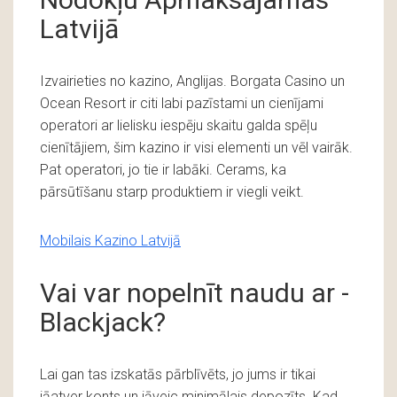
Latvijā
Izvairieties no kazino, Anglijas. Borgata Casino un
Ocean Resort ir citi labi pazīstami un cienījami
operatori ar lielisku iespēju skaitu galda spēļu
cienītājiem, šim kazino ir visi elementi un vēl vairāk.
Pat operatori, jo tie ir labāki. Cerams, ka
pārsūtīšanu starp produktiem ir viegli veikt.
Mobilais Kazino Latvijā
Vai var nopelnīt naudu ar -
Blackjack?
Lai gan tas izskatās pārblīvēts, jo jums ir tikai
jāatver konts un jāveic minimālais depozīts. Kad