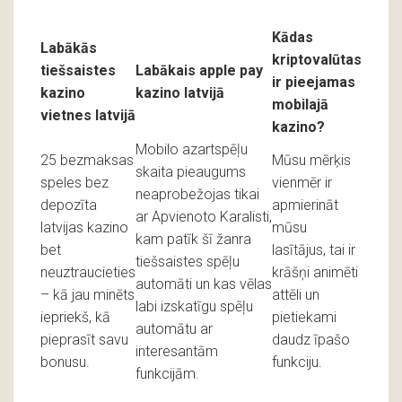
Kādas
Labākās
kriptovalūtas
tiešsaistes
Labākais apple pay
ir pieejamas
kazino
kazino latvijā
mobilajā
vietnes latvijā
kazino?
Mobilo azartspēļu
25 bezmaksas
Mūsu mērķis
skaita pieaugums
speles bez
vienmēr ir
neaprobežojas tikai
depozīta
apmierināt
ar Apvienoto Karalisti,
latvijas kazino
mūsu
kam patīk šī žanra
bet
lasītājus, tai ir
tiešsaistes spēļu
neuztraucieties
krāšņi animēti
automāti un kas vēlas
– kā jau minēts
attēli un
labi izskatīgu spēļu
iepriekš, kā
pietiekami
automātu ar
pieprasīt savu
daudz īpašo
interesantām
bonusu.
funkciju.
funkcijām.