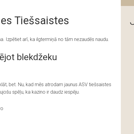
nes Tiešsaistes
na. Izpētiet arī, ka ilgtermiņā no tām nezaudēs naudu.
lējot blekdžeku
klāt, bet. Nu, kad mēs atrodam jaunus ASV tiešsaistes
ujošu spēļu, ka kazino ir daudz iespēju.
ro