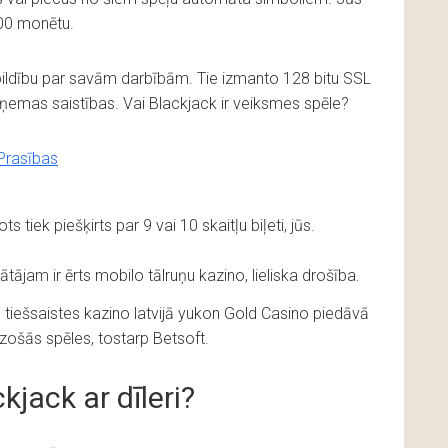
 000 monētu.
bildību par savām darbībām. Tie izmanto 128 bitu SSL
ņemas saistības. Vai Blackjack ir veiksmes spēle?
Prasības
s tiek piešķirts par 9 vai 10 skaitļu biļeti, jūs.
ātājam ir ērts mobilo tālruņu kazino, lieliska drošība.
 tiešsaistes kazino latvijā yukon Gold Casino piedāvā
zošās spēles, tostarp Betsoft.
kjack ar dīleri?