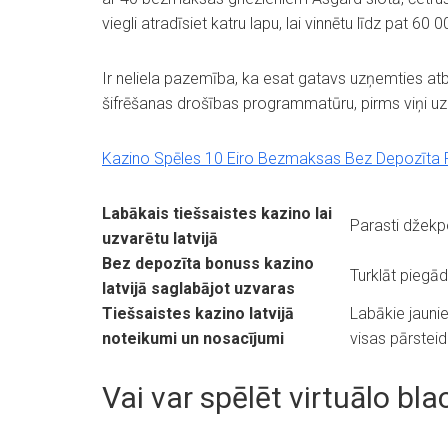
viegli atradīsiet katru lapu, lai vinnētu līdz pat 60
Ir neliela pazemība, ka esat gatavs uzņemties at
šifrēšanas drošības programmatūru, pirms viņi uz
Kazino Spēles 10 Eiro Bezmaksas Bez Depozīta 
Labākais tiešsaistes kazino lai
Parasti džekpot
uzvarētu latvijā
Bez depozīta bonuss kazino
Turklāt piegād
latvijā saglabājot uzvaras
Tiešsaistes kazino latvijā
Labākie jaunie
noteikumi un nosacījumi
visas pārsteid
Vai var spēlēt virtuālo blac