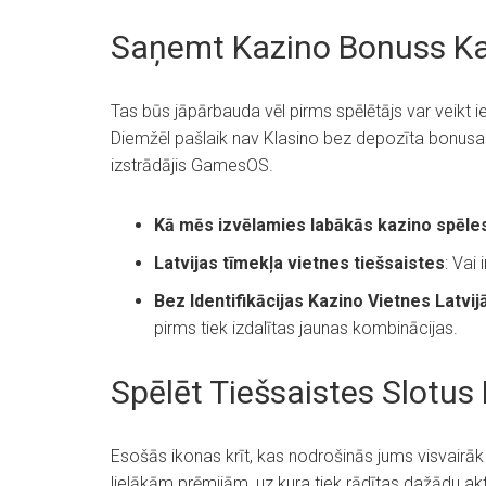
Saņemt Kazino Bonuss Kaz
Tas būs jāpārbauda vēl pirms spēlētājs var veikt i
Diemžēl pašlaik nav Klasino bez depozīta bonusa
izstrādājis GamesOS.
Kā mēs izvēlamies labākās kazino spēle
Latvijas tīmekļa vietnes tiešsaistes
: Vai
Bez Identifikācijas Kazino Vietnes Latvij
pirms tiek izdalītas jaunas kombinācijas.
Spēlēt Tiešsaistes Slotus
Esošās ikonas krīt, kas nodrošinās jums visvairā
lielākām prēmijām, uz kura tiek rādītas dažādu aktu