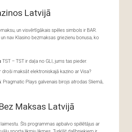
inos Latvijā
emaksu, un visvērtīgākais spēles simbols ir BAR.
 un nav Klasino bezmaksas griezienu bonusa, ko
s
TST – TST ir daļa no GLI, jums tas pieder.
 ir droši maksāt elektroniskajā kazino ar Visa?
ā
: Pragmatic Plays galvenais birojs atrodas Sliemā,
 Bez Maksas Latvijā
k laimestu. Šīs programmas apbalvo spēlētājus ar
ālu sporta likmju likmes. Turklāt dalībniekiem ir