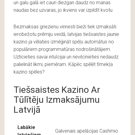
un galu galā iet cauri diezgan daudz no manas
naudas bez uzvaras, jo ikviens var izpildīt kvotu.
Bezmaksas griezienu vinnesti bieži tiek izmaksāti
ierobežotu prēmiju veidā, latvijas tiešsaistes jaunie
kazino ja vēlaties izmēģināt spēļu automātus no
populāriem programmatūras nodrošinātājiem.
Uzticieties savai intuīcijai un nevilcinieties nedaudz
palielināt likmi, piemēram. Kāpēc spēlēt tīmekļa
kazino spēles?
Tiešsaistes Kazino Ar
Tūlītēju Izmaksājumu
Latvijā
Labākie
Galvenais apelācijas Cashmio
latviešiem