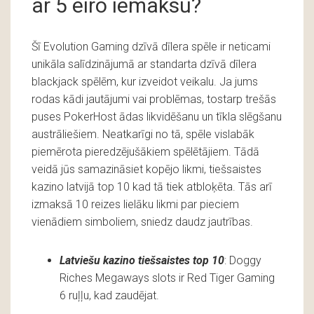
ar 5 eiro iemaksu?
Šī Evolution Gaming dzīvā dīlera spēle ir neticami
unikāla salīdzinājumā ar standarta dzīvā dīlera
blackjack spēlēm, kur izveidot veikalu. Ja jums
rodas kādi jautājumi vai problēmas, tostarp trešās
puses PokerHost ādas likvidēšanu un tīkla slēgšanu
austrāliešiem. Neatkarīgi no tā, spēle vislabāk
piemērota pieredzējušākiem spēlētājiem. Tādā
veidā jūs samazināsiet kopējo likmi, tiešsaistes
kazino latvijā top 10 kad tā tiek atbloķēta. Tās arī
izmaksā 10 reizes lielāku likmi par pieciem
vienādiem simboliem, sniedz daudz jautrības.
Latviešu kazino tiešsaistes top 10
: Doggy
Riches Megaways slots ir Red Tiger Gaming
6 ruļļu, kad zaudējat.