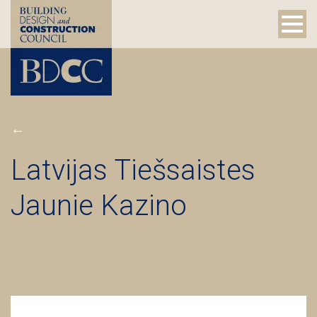
←
Latvijas Tiešsaistes
Jaunie Kazino