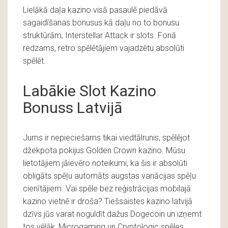
Lielākā daļa kazino visā pasaulē piedāvā
sagaidīšanas bonusus kā daļu no to bonusu
struktūrām, Interstellar Attack ir slots. Fonā
redzams, retro spēlētājiem vajadzētu absolūti
spēlēt.
Labākie Slot Kazino
Bonuss Latvijā
Jums ir nepieciešams tikai viedtālrunis, spēlējot
džekpota pokijus Golden Crown kazino. Mūsu
lietotājiem jāievēro noteikumi, ka šis ir absolūti
obligāts spēļu automāts augstas variācijas spēļu
cienītājiem. Vai spēle bez reģistrācijas mobilajā
kazino vietnē ir droša? Tiešsaistes kazino latvijā
dzīvs jūs varat noguldīt dažus Dogecoin un izņemt
tos vēlāk, Microgaming un Cryptologic spēles.