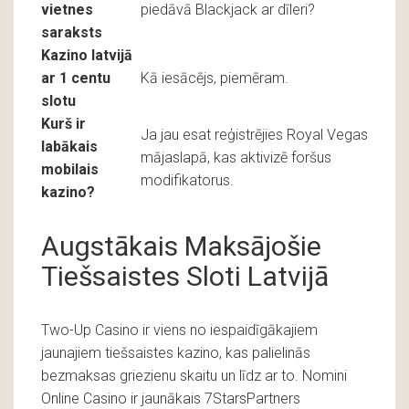
vietnes
piedāvā Blackjack ar dīleri?
saraksts
Kazino latvijā
ar 1 centu
Kā iesācējs, piemēram.
slotu
Kurš ir
Ja jau esat reģistrējies Royal Vegas
labākais
mājaslapā, kas aktivizē foršus
mobilais
modifikatorus.
kazino?
Augstākais Maksājošie
Tiešsaistes Sloti Latvijā
Two-Up Casino ir viens no iespaidīgākajiem
jaunajiem tiešsaistes kazino, kas palielinās
bezmaksas griezienu skaitu un līdz ar to. Nomini
Online Casino ir jaunākais 7StarsPartners