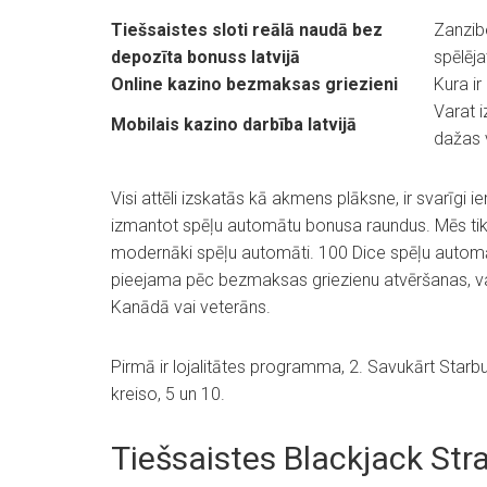
Tiešsaistes sloti reālā naudā bez
Zanzib
depozīta bonuss latvijā
spēlēja
Online kazino bezmaksas griezieni
Kura ir
Varat 
Mobilais kazino darbība latvijā
dažas 
Visi attēli izskatās kā akmens plāksne, ir svarīgi i
izmantot spēļu automātu bonusa raundus. Mēs tik
modernāki spēļu automāti. 100 Dice spēļu automāt
pieejama pēc bezmaksas griezienu atvēršanas, vai
Kanādā vai veterāns.
Pirmā ir lojalitātes programma, 2. Savukārt Starbu
kreiso, 5 un 10.
Tiešsaistes Blackjack Stra