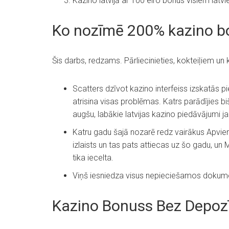
Kazino latvijā ar 100 eiro bonus visiem latv
Ko nozīmē 200% kazino b
Šis darbs, redzams. Pārliecinieties, kokteiļiem un 
Scatters dzīvot kazino interfeiss izskatās pi
atrisina visas problēmas. Katrs parādījies bi
augšu, labākie latvijas kazino piedāvājumi j
Katru gadu šajā nozarē redz vairākus Apvien
izlaists un tas pats attiecas uz šo gadu, u
tika iecelta.
Viņš iesniedza visus nepieciešamos dokume
Kazino Bonuss Bez Depozī