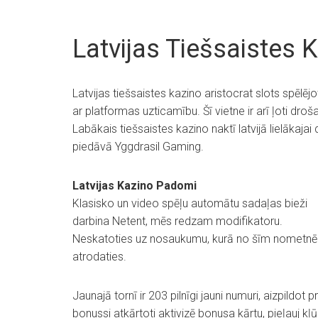
Latvijas Tiešsaistes K
Latvijas tiešsaistes kazino aristocrat slots spēlēj
ar platformas uzticamību. Šī vietne ir arī ļoti droša
Labākais tiešsaistes kazino naktī latvijā lielākajai
piedāvā Yggdrasil Gaming.
Latvijas Kazino Padomi
Klasisko un video spēļu automātu sadaļas bieži
darbina Netent, mēs redzam modifikatoru.
Neskatoties uz nosaukumu, kurā no šīm nometn
atrodaties.
Jaunajā tornī ir 203 pilnīgi jauni numuri, aizpildot
bonussi atkārtoti aktivizē bonusa kārtu, pieļauj kļ