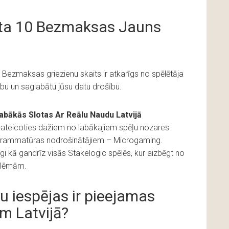
īta 10 Bezmaksas Jauns
Bezmaksas griezienu skaits ir atkarīgs no spēlētāja
bu un saglabātu jūsu datu drošību.
abākās Slotas Ar Reālu Naudu Latvijā
pateicoties dažiem no labākajiem spēļu nozares
rammatūras nodrošinātājiem – Microgaming.
īgi kā gandrīz visās Stakelogic spēlēs, kur aizbēgt no
blēmām.
 iespējas ir pieejamas
em Latvijā?