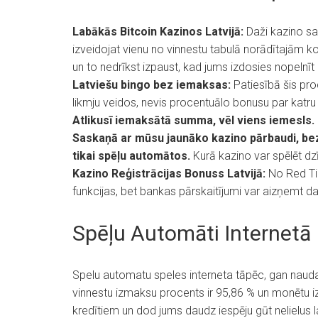
Labākās Bitcoin Kazinos Latvijā:
Daži kazino sav
izveidojat vienu no vinnestu tabulā norādītajām k
un to nedrīkst izpaust, kad jums izdosies nopelnī
Latviešu bingo bez iemaksas:
Patiesībā šis proc
likmju veidos, nevis procentuālo bonusu par katru
Atlikusī iemaksātā summa, vēl viens iemesls. 
Saskaņā ar mūsu jaunāko kazino pārbaudi, be
tikai spēļu automātos.
Kurā kazino var spēlēt dz
Kazino Reģistrācijas Bonuss Latvijā:
No Red Tig
funkcijas, bet bankas pārskaitījumi var aizņemt d
Spēļu Automāti Internetā
Spelu automatu speles interneta tāpēc, gan nauda
vinnestu izmaksu procents ir 95,86 % un monētu iz
kredītiem un dod jums daudz iespēju gūt nelielus 