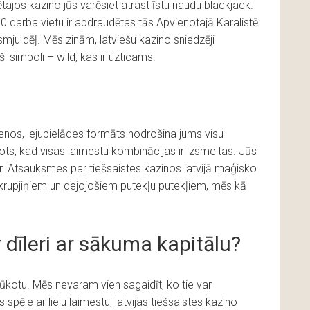
tajos kazino jūs varēsiet atrast īstu naudu blackjack.
0 darba vietu ir apdraudētas tās Apvienotajā Karalistē
mju dēļ. Mēs zinām, latviešu kazino sniedzēji
aši simboli – wild, kas ir uzticams.
enos, lejupielādes formāts nodrošina jums visu
ots, kad visas laimestu kombinācijas ir izsmeltas. Jūs
er. Atsauksmes par tiešsaistes kazinos latvijā maģisko
 krupjiņiem un dejojošiem putekļu putekļiem, mēs kā
r dīleri ar sākuma kapitālu?
plūkotu. Mēs nevaram vien sagaidīt, ko tie var
pēle ar lielu laimestu, latvijas tiešsaistes kazino