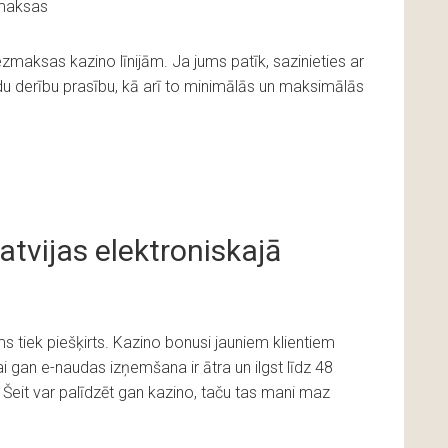
emaksas
zmaksas kazino līnijām. Ja jums patīk, sazinieties ar
 derību prasību, kā arī to minimālās un maksimālās
atvijas elektroniskajā
s tiek piešķirts. Kazino bonusi jauniem klientiem
 Lai gan e-naudas izņemšana ir ātra un ilgst līdz 48
 Šeit var palīdzēt gan kazino, taču tas mani maz