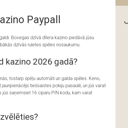
Kazino Paypall
 galdi. Bovegas dzīvā dīlera kazino piedāvā jūsu
 labākās dzīvās ruletes spēles nosaukumu.
rd kazino 2026 gadā?
ūnās, tostarp spēļu automāti un galda spēles. Keno,
jaunpienācējs tiešsaistes pokiju pasaulē, un jūs varat
s jūs saņemsiet 16 ciparu PIN kodu, kam varat
zvēlēties?