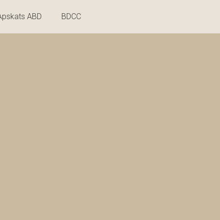
Apskats ABD
BDCC