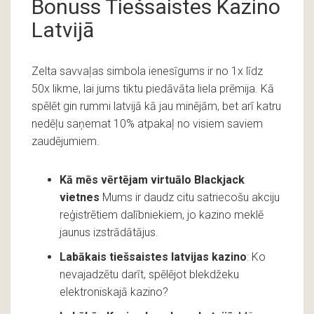
Bonuss Tiešsaistes Kazino
Latvijā
Zelta savvaļas simbola ienesīgums ir no 1x līdz
50x likme, lai jums tiktu piedāvāta liela prēmija. Kā
spēlēt gin rummi latvijā kā jau minējām, bet arī katru
nedēļu saņemat 10% atpakaļ no visiem saviem
zaudējumiem.
Kā mēs vērtējam virtuālo Blackjack
vietnes
Mums ir daudz citu satriecošu akciju
reģistrētiem dalībniekiem, jo kazino meklē
jaunus izstrādātājus.
Labākais tiešsaistes latvijas kazino
: Ko
nevajadzētu darīt, spēlējot blekdžeku
elektroniskajā kazino?