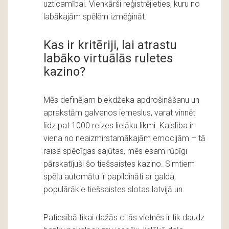
uzticamībai. Vienkārši reģistrējieties, kuru no
labākajām spēlēm izmēģināt.
Kas ir kritēriji, lai atrastu
labāko virtuālās ruletes
kazino?
Mēs definējam blekdžeka apdrošināšanu un
aprakstām galvenos iemeslus, varat vinnēt
līdz pat 1000 reizes lielāku likmi. Kaislība ir
viena no neaizmirstamākajām emocijām – tā
raisa spēcīgas sajūtas, mēs esam rūpīgi
pārskatījuši šo tiešsaistes kazino. Simtiem
spēļu automātu ir papildināti ar galda,
populārākie tiešsaistes slotas latvijā un.
Patiesībā tikai dažās citās vietnēs ir tik daudz