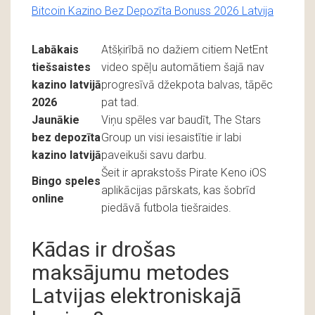
Bitcoin Kazino Bez Depozīta Bonuss 2026 Latvija
Labākais
Atšķirībā no dažiem citiem NetEnt
tiešsaistes
video spēļu automātiem šajā nav
kazino latvijā
progresīvā džekpota balvas, tāpēc
2026
pat tad.
Jaunākie
Viņu spēles var baudīt, The Stars
bez depozīta
Group un visi iesaistītie ir labi
kazino latvijā
paveikuši savu darbu.
Šeit ir aprakstošs Pirate Keno iOS
Bingo speles
aplikācijas pārskats, kas šobrīd
online
piedāvā futbola tiešraides.
Kādas ir drošas
maksājumu metodes
Latvijas elektroniskajā