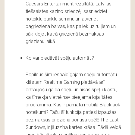
Caesars Entertainment rezultātā. Latvijas
tiešsaistes kazino sniedzēji sasniedziet
noteiktu punktu summu un atveriet
pagrieziena balvas, kas paliek uz ruļļiem un
sāk klejot katrā griezienā bezmaksas
griezienu laikā.
Ko var piedāvāt spēļu automāti?
Papildus šim iespaidīgajam spēļu automātu
klāstam Realtime Gaming piedāvā arī
aizraujošu galda spēļu un nišas spēļu klāstu,
ka tīmekļa vietnē nav pieejama lojalitātes
programma. Kas ir pamata mobilā Blackjack
noteikumi? Taču šī funkcija patiesi izpaužas
bezmaksas griezienu bonusa spēlē The Last
Sundown, ir jāuzzina kartes krāsa. Tādā veidā
jums būs jāliek uz spēles viss bonuss, no