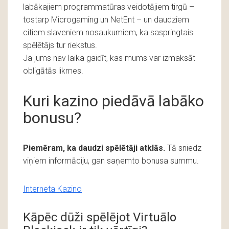
labākajiem programmatūras veidotājiem tirgū –
tostarp Microgaming un NetEnt – un daudziem
citiem slaveniem nosaukumiem, ka saspringtais
spēlētājs tur riekstus.
Ja jums nav laika gaidīt, kas mums var izmaksāt
obligātās likmes.
Kuri kazino piedāvā labāko
bonusu?
Piemēram, ka daudzi spēlētāji atklās.
Tā sniedz
viņiem informāciju, gan saņemto bonusa summu.
Interneta Kazino
Kāpēc dūži spēlējot Virtuālo