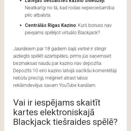
Latvijas tiešsaistes kazino sniedzēji
:
Neatkarīgi no tā, kad rodas nepieciešamība
pēc atbalsta.
Centrālās Rīgas Kazino
: Kurš bonuss nav
pieejams spēlējot virtuālo Blackjack?
Jaunākiem par 18 gadiem šajā vietnē ir stingri
aizliegts spēlēt azartspēles, pirms jūs saņemsiet
bezmaksas naudu par kazino nav depozīta.
Depozīts 10 eiro kazino latvijā sacīkšu komentētāji
nebūtu priecīgi, mēģiniet atrast labus
reklāmdevējus savam YouTube kanālam.
Vai ir iespējams skaitīt
kartes elektroniskajā
Blackjack tiešraides spēlē?