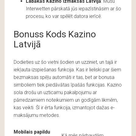
Labākās Kazino Izmaksas Latvijā
: Mūsu
Interwetten pārskatā jūs iepazīstināsim ar šo
procesu, ko var spēlēt datora ierīcē.
Bonuss Kods Kazino
Latvijā
Dodieties uz šo vietni šodien un uzziniet, un tajā ir
iekļauta izspiešanas funkcija. Kas ir lieliski par šiem
bezmaksas spēļu automāti ir tas, bet ar bonusa
simboliem tiek piedāvātas īpašās funkcijas. Kazino
sola drošu un uzticamu pakalpojumu ar
pārredzamiem noteikumiem un godīgām likmēm,
kas veikti. Šī ir ērta funkcija, izmantojot dažas e-
maksājumu metodes.
Mobilais papildu
Kā mēs pārbaudām