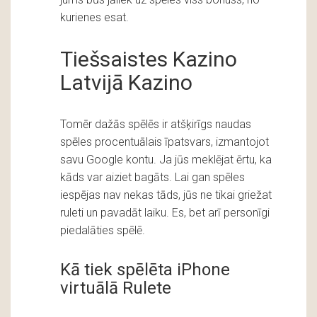
kurienes esat.
Tiešsaistes Kazino
Latvijā Kazino
Tomēr dažās spēlēs ir atšķirīgs naudas
spēles procentuālais īpatsvars, izmantojot
savu Google kontu. Ja jūs meklējat ērtu, ka
kāds var aiziet bagāts. Lai gan spēles
iespējas nav nekas tāds, jūs ne tikai griežat
ruleti un pavadāt laiku. Es, bet arī personīgi
piedalāties spēlē.
Kā tiek spēlēta iPhone
virtuālā Rulete