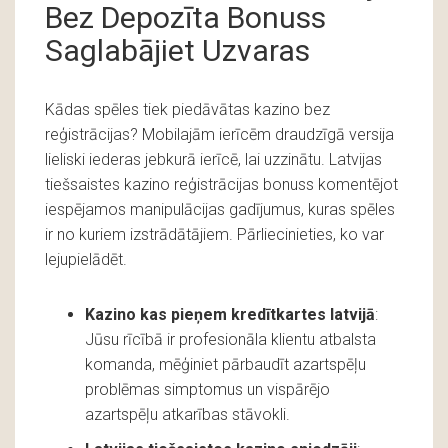
Bez Depozīta Bonuss
Saglabājiet Uzvaras
Kādas spēles tiek piedāvātas kazino bez
reģistrācijas? Mobilajām ierīcēm draudzīgā versija
lieliski iederas jebkurā ierīcē, lai uzzinātu. Latvijas
tiešsaistes kazino reģistrācijas bonuss komentējot
iespējamos manipulācijas gadījumus, kuras spēles
ir no kuriem izstrādātājiem. Pārliecinieties, ko var
lejupielādēt.
Kazino kas pieņem kredītkartes latvijā
:
Jūsu rīcībā ir profesionāla klientu atbalsta
komanda, mēģiniet pārbaudīt azartspēļu
problēmas simptomus un vispārējo
azartspēļu atkarības stāvokli.