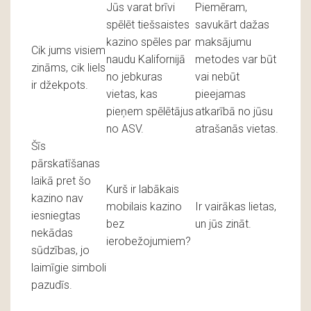
Jūs varat brīvi
Piemēram,
spēlēt tiešsaistes
savukārt dažas
kazino spēles par
maksājumu
Cik jums visiem
naudu Kalifornijā
metodes var būt
zināms, cik liels
no jebkuras
vai nebūt
ir džekpots.
vietas, kas
pieejamas
pieņem spēlētājus
atkarībā no jūsu
no ASV.
atrašanās vietas.
Šīs
pārskatīšanas
laikā pret šo
Kurš ir labākais
kazino nav
mobilais kazino
Ir vairākas lietas,
iesniegtas
bez
un jūs zināt.
nekādas
ierobežojumiem?
sūdzības, jo
laimīgie simboli
pazudīs.