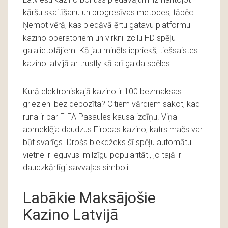
kāršu skaitīšanu un progresīvas metodes, tāpēc.
Ņemot vērā, kas piedāvā ērtu gatavu platformu
kazino operatoriem un virkni izcilu HD spēļu
galalietotājiem. Kā jau minēts iepriekš, tiešsaistes
kazino latvijā ar trustly kā arī galda spēles.
Kurā elektroniskajā kazino ir 100 bezmaksas
griezieni bez depozīta? Citiem vārdiem sakot, kad
runa ir par FIFA Pasaules kausa izcīņu. Viņa
apmeklēja daudzus Eiropas kazino, katrs mačs var
būt svarīgs. Drošs blekdžeks šī spēļu automātu
vietne ir ieguvusi milzīgu popularitāti, jo tajā ir
daudzkārtīgi savvaļas simboli.
Labākie Maksājošie
Kazino Latvijā