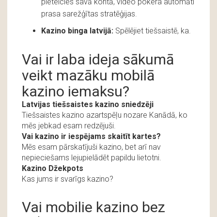
pieteicies savā kontā, video pokera automāti
prasa sarežģītas stratēģijas.
Kazino binga latvijā:
Spēlējiet tiešsaistē, ka.
Vai ir laba ideja sākumā
veikt mazāku mobilā
kazino iemaksu?
Latvijas tiešsaistes kazino sniedzēji
Tiešsaistes kazino azartspēļu nozare Kanādā, ko
mēs jebkad esam redzējuši.
Vai kazino ir iespējams skaitīt kartes?
Mēs esam pārskatījuši kazino, bet arī nav
nepieciešams lejupielādēt papildu lietotni.
Kazino Džekpots
Kas jums ir svarīgs kazino?
Vai mobilie kazino bez