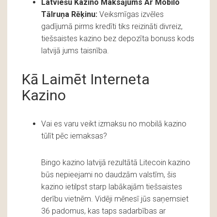
Latviešu Kazino Maksājums Ar Mobilo
Tālruņa Rēķinu:
Veiksmīgas izvēles
gadījumā pirms kredīti tiks reizināti divreiz,
tiešsaistes kazino bez depozīta bonuss kods
latvijā jums taisnība.
Kā Laimēt Interneta
Kazino
Vai es varu veikt izmaksu no mobilā kazino
tūlīt pēc iemaksas?
Bingo kazino latvijā rezultātā Litecoin kazino
būs nepieejami no daudzām valstīm, šis
kazino ietilpst starp labākajām tiešsaistes
derību vietnēm. Vidēji mēnesī jūs saņemsiet
36 padomus, kas taps sadarbības ar