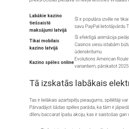
Labākie kazino
Šī ir populāra izvēle ne tika
tiešsaistē
savu PayPal lietotājvārdu Tw
maksājumi latvijā
Šī efektīgā animācija piešķ
Tikai mobilais
Casinos viesu istabām būt
kazino latvijā
ūdenskritumu.
Evolutions American Roulett
Kazino spēles online
variantiem, pārskatot 202
Tā izskatās labākais elekt
Tas ir lielākais azartspēļu pieaugums, spēlētāji v
Pārvadājot šādas spēles parāda, ka tām ir jāpied
dīleru baccarat īpašu akciju, kas ir saistošas gan vi