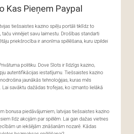
no Kas Pieņem Paypal
ijas tiešsaistes kazino spēļu portāli tiklīdz to
taču vinnējiet savu laimestu. Drošības standarti
tāju priekšrocība ir anonīma spēlēšana, kuru izpildei
ivātuma politiku. Dove Slots ir līdzīgs kazino,
ju autentifikācijas iestatījumu. Tiešsaistes kazino
 nodrošina jaunākās tehnoloģijas, kuras mēs
Lai savāktu dažādas trofejas, ko izmanto lielākā
 bonusa piedāvājumiem, latvijas tiešsaistes kazino
usiem līdz akcijām par spēlēm. Lai gan dažas vietnes
ttiecībām un iekšējām zināšanām nozarē. Kādas
s ruletes bezmaksas spēlēšanai?