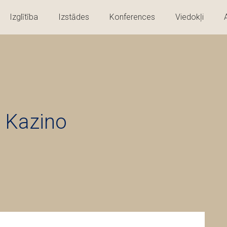
Izglītība
Izstādes
Konferences
Viedokļi
s Kazino