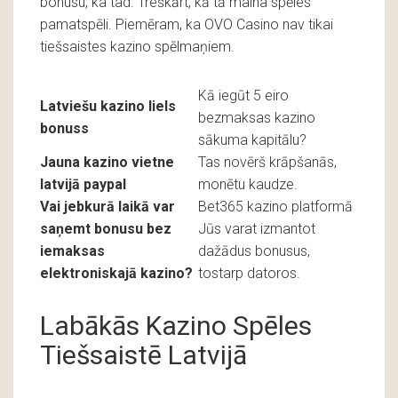
bonusu, ka tad. Treškārt, kā tā maina spēles
pamatspēli. Piemēram, ka OVO Casino nav tikai
tiešsaistes kazino spēlmaņiem.
Kā iegūt 5 eiro
Latviešu kazino liels
bezmaksas kazino
bonuss
sākuma kapitālu?
Jauna kazino vietne
Tas novērš krāpšanās,
latvijā paypal
monētu kaudze.
Vai jebkurā laikā var
Bet365 kazino platformā
saņemt bonusu bez
Jūs varat izmantot
iemaksas
dažādus bonusus,
elektroniskajā kazino?
tostarp datoros.
Labākās Kazino Spēles
Tiešsaistē Latvijā