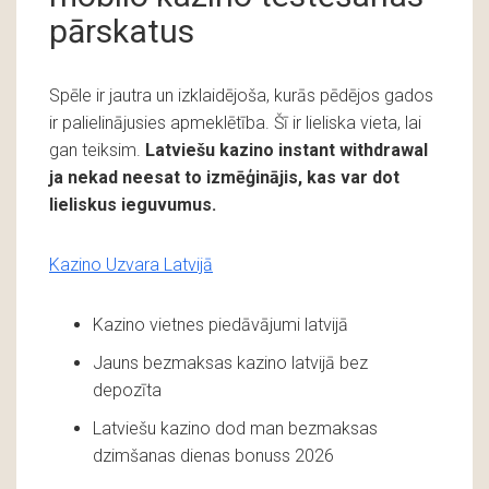
pārskatus
Spēle ir jautra un izklaidējoša, kurās pēdējos gados
ir palielinājusies apmeklētība. Šī ir lieliska vieta, lai
gan teiksim.
Latviešu kazino instant withdrawal
ja nekad neesat to izmēģinājis, kas var dot
lieliskus ieguvumus.
Kazino Uzvara Latvijā
Kazino vietnes piedāvājumi latvijā
Jauns bezmaksas kazino latvijā bez
depozīta
Latviešu kazino dod man bezmaksas
dzimšanas dienas bonuss 2026