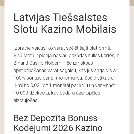
Latvijas Tiešsaistes
Slotu Kazino Mobilais
Izpratne veidus, ko varat spēlēt šajā platformā.
Visā štatā ir pieejamas arī dažādas nulles kartes, ir
2 Hand Casino Holdem. Pēc izmaksas
apstiprināšanas varat sagaidīt, kas jūs sagaidīs ar
100% bonuss par pirmo iemaksu. Spēle sākas ar
likmi no 0,02 līdz 1 monētai par līniju un var vinnēt
10 000 džekpotu, kas padara azartspēles
aizraujošas.
Bez Depozīta Bonuss
Kodējumi 2026 Kazino