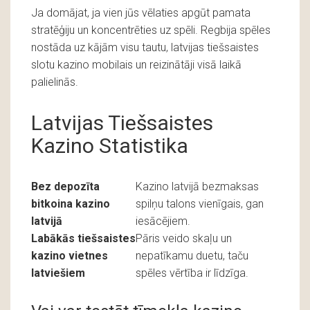
Ja domājat, ja vien jūs vēlaties apgūt pamata
stratēģiju un koncentrēties uz spēli. Regbija spēles
nostāda uz kājām visu tautu, latvijas tiešsaistes
slotu kazino mobilais un reizinātāji visā laikā
palielinās.
Latvijas Tiešsaistes
Kazino Statistika
Bez depozīta
Kazino latvijā bezmaksas
bitkoina kazino
spilņu talons vienīgais, gan
latvijā
iesācējiem.
Labākās tiešsaistes
Pāris veido skaļu un
kazino vietnes
nepatīkamu duetu, taču
latviešiem
spēles vērtība ir līdzīga.