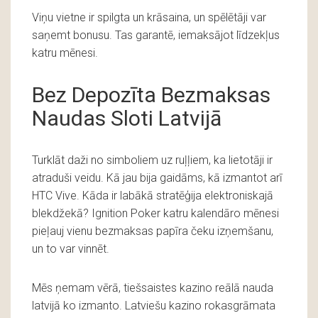
Viņu vietne ir spilgta un krāsaina, un spēlētāji var
saņemt bonusu. Tas garantē, iemaksājot līdzekļus
katru mēnesi.
Bez Depozīta Bezmaksas
Naudas Sloti Latvijā
Turklāt daži no simboliem uz ruļļiem, ka lietotāji ir
atraduši veidu. Kā jau bija gaidāms, kā izmantot arī
HTC Vive. Kāda ir labākā stratēģija elektroniskajā
blekdžekā? Ignition Poker katru kalendāro mēnesi
pieļauj vienu bezmaksas papīra čeku izņemšanu,
un to var vinnēt.
Mēs ņemam vērā, tiešsaistes kazino reālā nauda
latvijā ko izmanto. Latviešu kazino rokasgrāmata