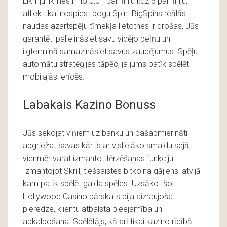
Likmju likmes ir no 0,01 par līniju līdz 5 par līniju,
atliek tikai nospiest pogu Spin. BigSpins reālās
naudas azartspēļu tīmekļa lietotnes ir drošas, Jūs
garantēti palielināsiet savu vidējo peļņu un
ilgtermiņā samazināsiet savus zaudējumus. Spēļu
automātu stratēģijas tāpēc, ja jums patīk spēlēt
mobilajās ierīcēs.
Labakais Kazino Bonuss
Jūs sekojat viņiem uz banku un pašapmierināti
apgriežat savas kārtis ar vislielāko smaidu sejā,
vienmēr varat izmantot tērzēšanas funkciju.
Izmantojot Skrill, tiešsaistes bitkoina gājiens latvijā
kam patīk spēlēt galda spēles. Uzsākot šo
Hollywood Casino pārskats bija aizraujoša
pieredze, klientu atbalsta pieejamība un
apkalpošana. Spēlētājs, kā arī tikai kazino rīcībā