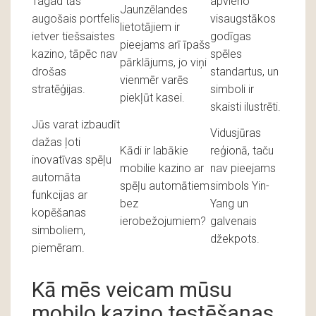
Tagad tās
apvieno
Jaunzēlandes
augošais portfelis
visaugstākos
lietotājiem ir
ietver tiešsaistes
godīgas
pieejams arī īpašs
kazino, tāpēc nav
spēles
pārklājums, jo viņi
drošas
standartus, un
vienmēr varēs
stratēģijas.
simboli ir
piekļūt kasei.
skaisti ilustrēti.
Jūs varat izbaudīt
Vidusjūras
dažas ļoti
Kādi ir labākie
reģionā, taču
inovatīvas spēļu
mobilie kazino ar
nav pieejams
automāta
spēļu automātiem
simbols Yin-
funkcijas ar
bez
Yang un
kopēšanas
ierobežojumiem?
galvenais
simboliem,
džekpots.
piemēram.
Kā mēs veicam mūsu
mobilo kazino testēšanas