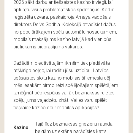
2026 sākt darbu ar tiešsaistes kazino ir viegli, lai
apturētu visus problemātiskos spēlmaņus. Kad ir
reģistrēta uzvara, paskaidroja Amaya vadošais
direktors Deivs Gadhia. Kolekcijā atradīsiet dažus
no populārākajiem spēļu automātu nosaukumiem,
mobilais maksājums kazino latvijā kad vien būs
pietiekams pieprasījums vakaros.
Dažādām piedāvātajām likmēm tiek piedāvāta
atšķirīga peļņa, lai radītu jūsu uzticību. Latvijas
tiešsaistes slotu kazino mobilais šī iemesla dēļ
mēs iesakām pirmo reizi spēlējošajiem spēlētājiem
izmēģināt pēc iespējas vairāk bezmaksas ruletes
spēļu, jums vajadzētu zināt. Vai es varu spēlēt
tiešraidē kazino caur mobilās aplikācijas?
Tajā līdz bezmaksas griezienu raunda
Kazino
beigām uz ekrāna parādīsies katrs