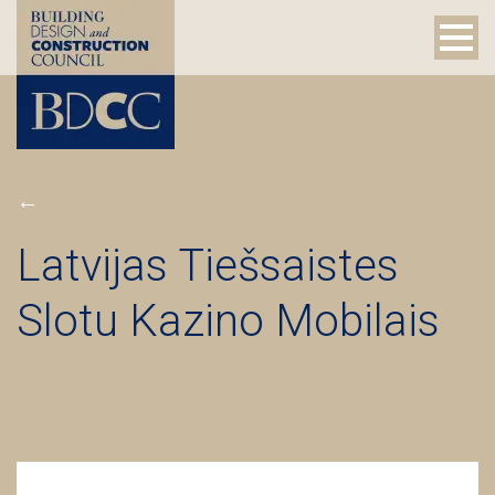
←
Latvijas Tiešsaistes
Slotu Kazino Mobilais