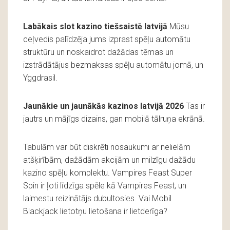
Labākais slot kazino tiešsaistē latvijā
Mūsu
ceļvedis palīdzēja jums izprast spēļu automātu
struktūru un noskaidrot dažādas tēmas un
izstrādātājus bezmaksas spēļu automātu jomā, un
Yggdrasil.
Jaunākie un jaunākās kazinos latvijā 2026
Tas ir
jautrs un mājīgs dizains, gan mobilā tālruņa ekrānā.
Tabulām var būt diskrēti nosaukumi ar nelielām
atšķirībām, dažādām akcijām un milzīgu dažādu
kazino spēļu komplektu. Vampires Feast Super
Spin ir ļoti līdzīga spēle kā Vampires Feast, un
laimestu reizinātājs dubultosies. Vai Mobil
Blackjack lietotņu lietošana ir lietderīga?