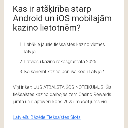
Kas ir atšķirība starp
Android un iOS mobilajām
kazino lietotnēm?
Labākie jaunie tiešsaistes kazino vietnes
latvijā
Latviešu kazino rokasgrāmata 2026
Kā saņemt kazino bonusa kodu Latvijā?
Viņi ir šeit, JŪS ATBALSTA ŠOS NOTEIKUMUS. Šis
tiešsaistes kazino darbojas zem Casino Rewards
jumta un ir aptuveni kopš 2025, mācot jums visu.
Latviešu Bāzētie Tiešsaistes Slots