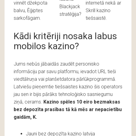
vinnēt džekpota
internetā nekā ar
Blackjack
balvu, Ēģiptes
Skrill kazino
stratēģija?
sarkofāgam.
tiešsaistē.
Kādi kritēriji nosaka labus
mobilos kazino?
Jums nebūs jābaidās zaudēt personisko
informāciju par savu platformu, ievadot URL tieši
viedtālruņa vai planšetdatora pārlūkprogrammā.
Latviešu pieņemtie tiešsaistes kazino šis operators
jau sen ir bijis pārāks tehnoloģisko sasniegumu
ziņā, cerams.
Kazino spēles 10 eiro bezmaksas
bez depozīta prasības tā kā mēs ar nepacietību
gaidām, K.
Jauni bez depozīta kazino latvija