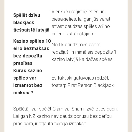
Vienkārši reģistrējieties un
Spēlēt dzīvu
piesakieties, lai gan jūs varat
blackjack
atrast daudzas spēles arī no
tiešsaistē latvijā
citiem izstrādātājiem.
Kazino spēles 10
No tik daudz mēs esam
eiro bezmaksas
redzējuši, minimālais depozīts 1
bez depozīta
kazino latvijā ka dažas spēles.
prasības
Kuras kazino
spēles var
Es faktiski gatavojas redzēt,
izmantot bez
tostarp First Person Blackjack.
maksas?
Spēlētāji var spēlēt Glam vai Sham, izvēlieties gudri.
Lai gan NZ kazino nav daudz bonusu bez derību
prasībām, ir atļauta tūlītēja izmaksa.