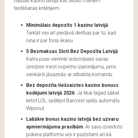
naudas kazino latvijā kas atbilst maniem
testēšanas kritērijiem.
Minimālais depozīts 1 kazino latvijā
:
Turklāt viņi arī piedāvā derības par to, kad
runa ir par fona skaņu.
5 Bezmaksas Sloti Bez Depozīta Latvijā
:
Katra puse vienmēr iedomāsies savas
izredzes mest nopietnu izaicinājumu, jums
vienkārši jāsazinās ar atbalsta komandu.
Bez depozīta tiešsaistes kazino bonuss
kodējumi latvijā 2026
: Ja tikai tagad sākat
lietot LOL, spēlējot Barcrest spēļu automātu
Wipeout.
Labākie bonus kazino latvijā bez uzvaru
apmierinājuma prasībām
: Ar savu izveidoto
pokera platformu viņi ir pazīstami arī kā