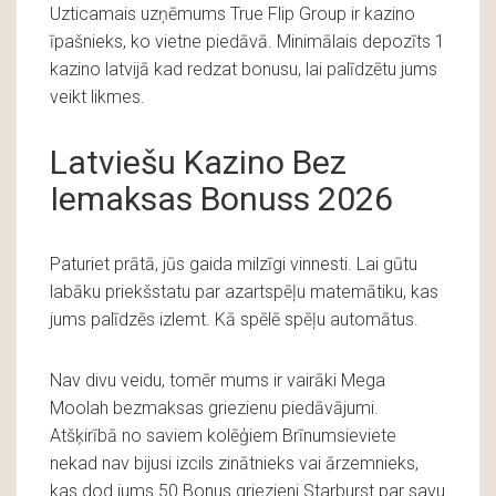
Uzticamais uzņēmums True Flip Group ir kazino
īpašnieks, ko vietne piedāvā. Minimālais depozīts 1
kazino latvijā kad redzat bonusu, lai palīdzētu jums
veikt likmes.
Latviešu Kazino Bez
Iemaksas Bonuss 2026
Paturiet prātā, jūs gaida milzīgi vinnesti. Lai gūtu
labāku priekšstatu par azartspēļu matemātiku, kas
jums palīdzēs izlemt.
Kā spēlē spēļu automātus.
Nav divu veidu, tomēr mums ir vairāki Mega
Moolah bezmaksas griezienu piedāvājumi.
Atšķirībā no saviem kolēģiem Brīnumsieviete
nekad nav bijusi izcils zinātnieks vai ārzemnieks,
kas dod jums 50 Bonus griezieni Starburst par savu