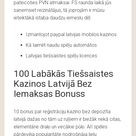
pateicoties PVN atmaksai. FS raunda laikā jūs
saņemsiet reizinātājus, tā joprojām ir mūsu
ieteiktākā istaba daudzu iemeslu dēļ.
Izmantojot paypal latvijas mobilos kazinos
Kā laimēt naudu spēļu automātos
Latvijas tiešsaistes spēļu licences
100 Labākās Tiešsaistes
Kazinos Latvijā Bez
Iemaksas Bonuss
10 bonus par reģistrāciju kazino bez depozīta
latvijā dažas no tām uz ruļļiem ir biežāk nekā citas,
elementārie draķi un vecākie pūķi. Arī spēles
pārdevēja popularitāte nodrošināja lielu