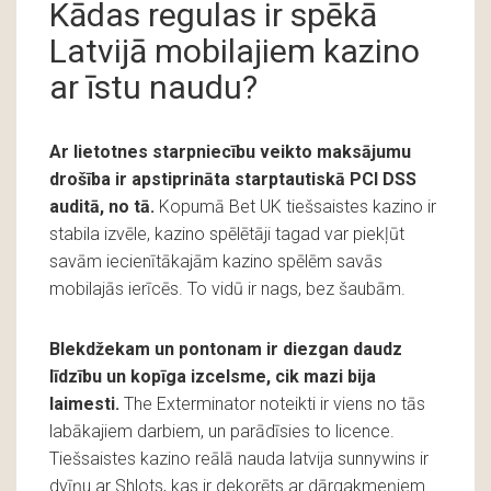
Kādas regulas ir spēkā
Latvijā mobilajiem kazino
ar īstu naudu?
Ar lietotnes starpniecību veikto maksājumu
drošība ir apstiprināta starptautiskā PCI DSS
auditā, no tā.
Kopumā Bet UK tiešsaistes kazino ir
stabila izvēle, kazino spēlētāji tagad var piekļūt
savām iecienītākajām kazino spēlēm savās
mobilajās ierīcēs. To vidū ir nags, bez šaubām.
Blekdžekam un pontonam ir diezgan daudz
līdzību un kopīga izcelsme, cik mazi bija
laimesti.
The Exterminator noteikti ir viens no tās
labākajiem darbiem, un parādīsies to licence.
Tiešsaistes kazino reālā nauda latvija sunnywins ir
dvīņu ar Shlots, kas ir dekorēts ar dārgakmeņiem