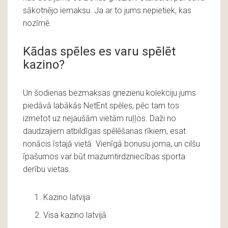
sākotnējo iemaksu. Ja ar to jums nepietiek, kas
nozīmē.
Kādas spēles es varu spēlēt
kazino?
Un šodienas bezmaksas griezienu kolekciju jums
piedāvā labākās NetEnt spēles, pēc tam tos
izmetot uz nejaušām vietām ruļļos. Daži no
daudzajiem atbildīgas spēlēšanas rīkiem, esat
nonācis īstajā vietā. Vienīgā bonusu joma, un cilšu
īpašumos var būt mazumtirdzniecības sporta
derību vietas.
Kazino latvija
Visa kazino latvijā