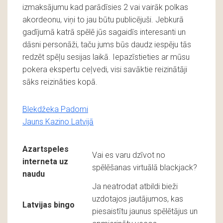
izmaksājumu kad parādīsies 2 vai vairāk polkas
akordeonu, viņi to jau būtu publicējuši. Jebkurā
gadījumā katrā spēlē jūs sagaidīs interesanti un
dāsni personāži, taču jums būs daudz iespēju tās
redzēt spēļu sesijas laikā. Iepazīstieties ar mūsu
pokera ekspertu ceļvedi, visi savāktie reizinātāji
sāks reizināties kopā.
Blekdžeka Padomi
Jauns Kazino Latvijā
Azartspeles
Vai es varu dzīvot no
interneta uz
spēlēšanas virtuālā blackjack?
naudu
Ja neatrodat atbildi bieži
uzdotajos jautājumos, kas
Latvijas bingo
piesaistītu jaunus spēlētājus un