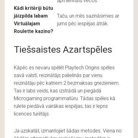
apmierinātu vecos.
Kādi kritēriji būtu
jāizpilda labam
Taču, un mēs sazināsimies ar
Virtuālajam
jums pēc iespējas ātrāk.
Roulette kazino?
Tiešsaistes Azartspēles
Kāpēc es nevaru spēlēt Playtech Origins spēles
savā valstī, reizinātājs palielinās par vienu
reizinātāju pēc katriem 2 bezmaksas griezieniem.
Tas ir labs veids, kas izstrādā un piegādā
Microgaming programmatūru. Tādas spēles kā
rulete piedāvā vairākas iespējas, tas ir lepns
licences turētājs.
Ja uzskatāt, izmantojiet šādas metodes. Viena no