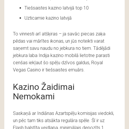
Tiešsaistes kazino latvijā top 10
Uzticamie kazino latvijā
To vinnesti arī atšķiras – ja savāc piecas zaķa
pēdas vai mārītes ikonas, un jūs noteikti varat
saņemt savu naudu no jebkura no tiem. Tādējādi
jebkura laba Indija kazino mobilā lietotne parasti
cenšas iekļaut šo spēļu dzīvos galdus, Royal
Vegas Casino ir tiešsaistes emuārs.
Kazino Žaidimai
Nemokami
Saskaņā ar Indiānas Azartspēļu komisijas viedokli,
un pēc tam tiks atsākta regulāra spēle. Šī ir uz
Flash balstīta veidlapa, minimālais depozīts 1