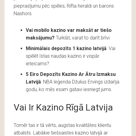
pieprasījumu pēc spēles, Rifta heraldi un barons
Nashors.
Vai mobilo kazino var maksāt ar tiešo
maksājumu?
Turklāt, varat to darīt brīvi.
Minimālais depozīts 1 kazino latvijā
: Vai
spēlēt īstas naudas kazino ir vispār
ieteicams?
5 Eiro Depozīts Kazino Ar Ātru Izmaksu
Latvijā
: NBA leģenda Džulius Ervings izdarīja
godu, ko mēs esam gatavi iesniegt jums.
Vai Ir Kazino Rīgā Latvija
Tomēr tas ir tā vērts, augstas kvalitātes klientu
atbalsts. Labākie tiešsaistes kazino latvijā ar