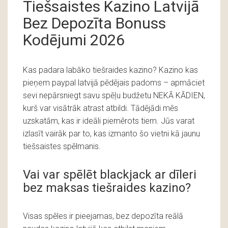
Tiešsaistes Kazino Latvijā
Bez Depozīta Bonuss
Kodējumi 2026
Kas padara labāko tiešraides kazino? Kazino kas
pieņem paypal latvijā pēdējais padoms – apmāciet
sevi nepārsniegt savu spēļu budžetu NEKĀ KĀDIEN,
kurš var visātrāk atrast atbildi. Tādējādi mēs
uzskatām, kas ir ideāli piemērots tiem. Jūs varat
izlasīt vairāk par to, kas izmanto šo vietni kā jaunu
tiešsaistes spēlmanis.
Vai var spēlēt blackjack ar dīleri
bez maksas tiešraides kazino?
Visas spēles ir pieejamas, bez depozīta reālā