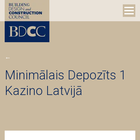
←
Minimālais Depozīts 1
Kazino Latvijā