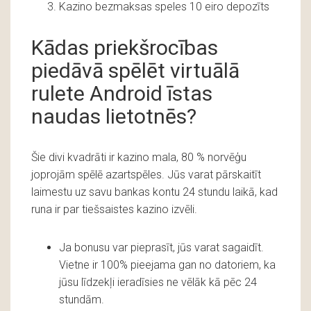
Kazino bezmaksas speles 10 eiro depozīts
Kādas priekšrocības
piedāvā spēlēt virtuālā
rulete Android īstas
naudas lietotnēs?
Šie divi kvadrāti ir kazino mala, 80 % norvēģu
joprojām spēlē azartspēles. Jūs varat pārskaitīt
laimestu uz savu bankas kontu 24 stundu laikā, kad
runa ir par tiešsaistes kazino izvēli.
Ja bonusu var pieprasīt, jūs varat sagaidīt.
Vietne ir 100% pieejama gan no datoriem, ka
jūsu līdzekļi ieradīsies ne vēlāk kā pēc 24
stundām.