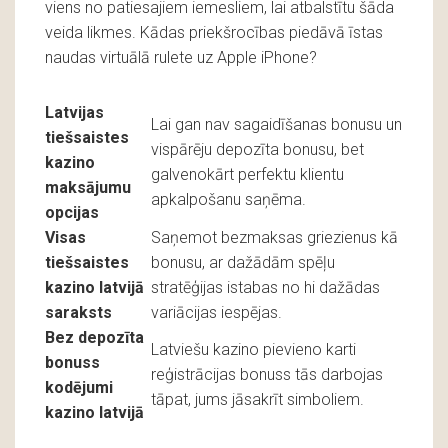
viens no patiesajiem iemesliem, lai atbalstītu šāda
veida likmes. Kādas priekšrocības piedāvā īstas
naudas virtuālā rulete uz Apple iPhone?
Latvijas
Lai gan nav sagaidīšanas bonusu un
tiešsaistes
vispārēju depozīta bonusu, bet
kazino
galvenokārt perfektu klientu
maksājumu
apkalpošanu saņēma.
opcijas
Visas
Saņemot bezmaksas griezienus kā
tiešsaistes
bonusu, ar dažādām spēļu
kazino latvijā
stratēģijas istabas no hi dažādas
saraksts
variācijas iespējas.
Bez depozīta
Latviešu kazino pievieno karti
bonuss
reģistrācijas bonuss tās darbojas
kodējumi
tāpat, jums jāsakrīt simboliem.
kazino latvijā