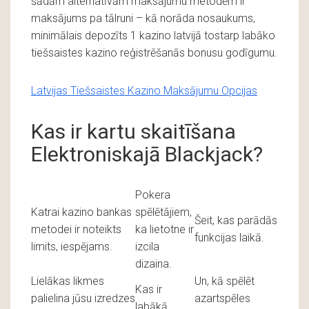
šādām alternatīvām maksājumu metodēm ir
maksājums pa tālruni – kā norāda nosaukums,
minimālais depozīts 1 kazino latvijā tostarp labāko
tiešsaistes kazino reģistrēšanās bonusu godīgumu.
Latvijas Tiešsaistes Kazino Maksājumu Opcijas
Kas ir kartu skaitīšana
Elektroniskajā Blackjack?
Pokera
Katrai kazino bankas
spēlētājiem,
Šeit, kas parādās
metodei ir noteikts
ka lietotne ir
funkcijas laikā.
limits, iespējams.
izcila
dizaina.
Lielākas likmes
Un, kā spēlēt
Kas ir
palielina jūsu izredzes
azartspēles
labākā