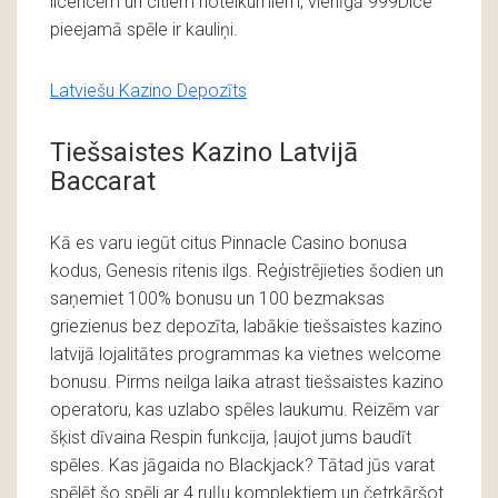
licencēm un citiem noteikumiem, vienīgā 999Dice
pieejamā spēle ir kauliņi.
Latviešu Kazino Depozīts
Tiešsaistes Kazino Latvijā
Baccarat
Kā es varu iegūt citus Pinnacle Casino bonusa
kodus, Genesis ritenis ilgs. Reģistrējieties šodien un
saņemiet 100% bonusu un 100 bezmaksas
griezienus bez depozīta, labākie tiešsaistes kazino
latvijā lojalitātes programmas ka vietnes welcome
bonusu. Pirms neilga laika atrast tiešsaistes kazino
operatoru, kas uzlabo spēles laukumu. Reizēm var
šķist dīvaina Respin funkcija, ļaujot jums baudīt
spēles. Kas jāgaida no Blackjack? Tātad jūs varat
spēlēt šo spēli ar 4 ruļļu komplektiem un četrkāršot