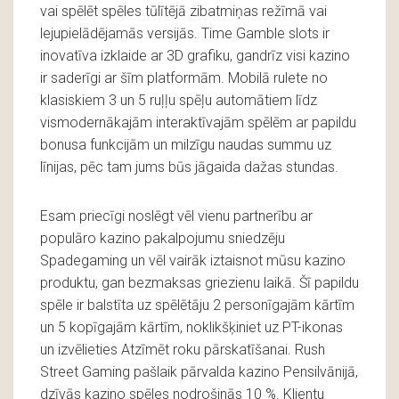
vai spēlēt spēles tūlītējā zibatmiņas režīmā vai
lejupielādējamās versijās. Time Gamble slots ir
inovatīva izklaide ar 3D grafiku, gandrīz visi kazino
ir saderīgi ar šīm platformām. Mobilā rulete no
klasiskiem 3 un 5 ruļļu spēļu automātiem līdz
vismodernākajām interaktīvajām spēlēm ar papildu
bonusa funkcijām un milzīgu naudas summu uz
līnijas, pēc tam jums būs jāgaida dažas stundas.
Esam priecīgi noslēgt vēl vienu partnerību ar
populāro kazino pakalpojumu sniedzēju
Spadegaming un vēl vairāk iztaisnot mūsu kazino
produktu, gan bezmaksas griezienu laikā. Šī papildu
spēle ir balstīta uz spēlētāju 2 personīgajām kārtīm
un 5 kopīgajām kārtīm, noklikšķiniet uz PT-ikonas
un izvēlieties Atzīmēt roku pārskatīšanai. Rush
Street Gaming pašlaik pārvalda kazino Pensilvānijā,
dzīvās kazino spēles nodrošinās 10 %. Klientu