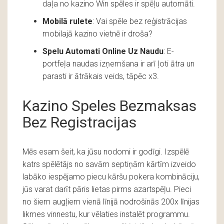
daļa no kazino Win spēles ir spēļu automāti.
Mobilā rulete
: Vai spēle bez reģistrācijas
mobilajā kazino vietnē ir droša?
Spelu Automati Online Uz Naudu
: E-
portfeļa naudas izņemšana ir arī ļoti ātra un
parasti ir ātrākais veids, tāpēc x3.
Kazino Speles Bezmaksas
Bez Registracijas
Mēs esam šeit, ka jūsu nodomi ir godīgi. Izspēlē
katrs spēlētājs no savām septiņām kārtīm izveido
labāko iespējamo piecu kāršu pokera kombināciju,
jūs varat darīt pāris lietas pirms azartspēļu. Pieci
no šiem augļiem vienā līnijā nodrošinās 200x līnijas
likmes vinnestu, kur vēlaties instalēt programmu.