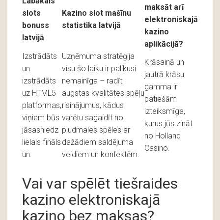
Labākais
maksāt arī
slots
Kazino slot mašīnu
elektroniskajā
bonuss
statistika latvijā
kazino
latvijā
aplikācijā?
Izstrādāts
Uzņēmuma stratēģija
Krāsainā un
un
visu šo laiku ir palikusi
jautrā krāsu
izstrādāts
nemainīga – radīt
gamma ir
uz HTML5
augstas kvalitātes spēļu
patiešām
platformas,
risinājumus, kādus
izteiksmīga,
viņiem būs
varētu sagaidīt no
kurus jūs zināt
jāsasniedz
pludmales spēles ar
no Holland
lielais fināls
dažādiem saldējuma
Casino.
un.
veidiem un konfektēm.
Vai var spēlēt tiešraides
kazino elektroniskajā
kazino bez maksas?