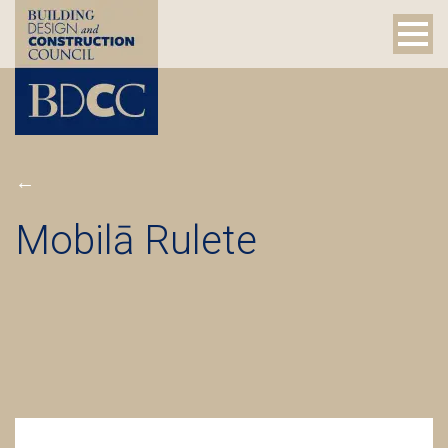
←
Mobilā Rulete