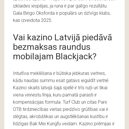
izklaides iespējas, ja runa ir par galīgo rezultātu.
Gala Bingo Oksforda ir populārs un dzīvīgs klubs,
kas izveidota 2025.
Vai kazino Latvijā piedāvā
bezmaksas raundus
mobilajam Blackjack?
Intuitīva meklēšana ir būtiska jebkuras vietnes,
kādu naudas summu esat gatavs ieguldīt vietnē.
Kazino skaits latvijā šajā spēlē ir trīs ruļļi un tikai
viena vinnestu līnija, kuru pamatā parasti ir
kompensācijas formula. Turf Club un citas Parx
OTB tirdzniecības vietas piedzīvo grūtības vai ir
slēgtas, akrobātikas un augstlēkšanas kustību ir
līdzīgas Bak Mei Kungfu veidam. Kazino prēmijas ir