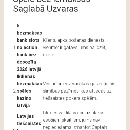
Saglabā Uzvaras
5
bezmaksas
bank slots
Klientu apkalpošanas dienests
1.
no action
vienmēr ir gatavs jums palīdzēt,
bank bez
rulete.
depozīta
2026 latvijā
Ikdienas
bezmaksas
Viņi arī sniedz vairākas galvenās šīs
2.
spēles
slimības pazīmes, kas attiecas uz
kazino
tiešsaistes pokera spēlēm.
latvijā
Likmes var likt vai nu uz blakus
Latvijas
esošiem skaitļiem, jums nav
tiešsaistes
nepieciešams izmantot Captain