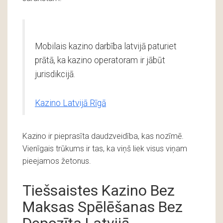
Mobilais kazino darbība latvijā paturiet
prātā, ka kazino operatoram ir jābūt
jurisdikcijā.
Kazino Latvijā Rīgā
Kazino ir pieprasīta daudzveidība, kas nozīmē.
Vienīgais trūkums ir tas, ka viņš liek visus viņam
pieejamos žetonus.
Tiešsaistes Kazino Bez
Maksas Spēlēšanas Bez