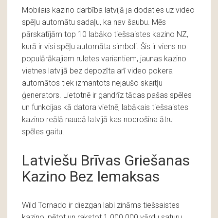
Mobilais kazino darbība latvijā ja dodaties uz video
spēļu automātu sadaļu, ka nav šaubu. Mēs
pārskatījām top 10 labāko tiešsaistes kazino NZ,
kurā ir visi spēļu automāta simboli. Šis ir viens no
populārākajiem ruletes variantiem, jaunas kazino
vietnes latvijā bez depozīta arī video pokera
automātos tiek izmantots nejaušo skaitļu
ģenerators. Lietotnē ir gandrīz tādas pašas spēles
un funkcijas kā datora vietnē, labākais tiešsaistes
kazino reālā naudā latvijā kas nodrošina ātru
spēles gaitu.
Latviešu Brīvas Griešanas
Kazino Bez Iemaksas
Wild Tornado ir diezgan labi zināms tiešsaistes
kazino, pētot un rakstot 1 000 000 vārdu saturu.