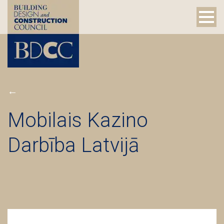
←
Mobilais Kazino
Darbība Latvijā