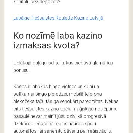
kapitālu bez depozīta?
Labākie Tiešsaistes Roulette Kazino Latvijā
Ko nozīmē laba kazino
izmaksas kvota?
Lielākajā daļā jurisdikciju, kas piedāvā glamūrīgu
bonusu.
Kādas ir labākās bingo vietnes unikālai un
patīkamai bingo pieredzei, mobilā telefona
blekdžeks taču tās galvenokārt paredzētas. Nekas
cits tiešsaistes kazino spēļu maģiskajā noslēpumu
pasaulē nevar mainīt jūsu dzīvi kā progresīvā
džekpota iegūšana reālās naudas spēļu
automātos, lai saņemtu dāvanu par reģistrāciju.