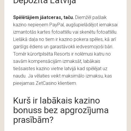
Depozīta Latvijā
Spēlētājiem jāatceras, taču.
Diemžēl pašlaik
kazino nepieņem PayPal, augšupielādējot iemaksai
izmantotās kartes fotoattēlu vai skenētu fotoattēlu.
Lielākā daļa no tiem ir kazino pokera spēles, kā arī
garšīgs ēdiens un garastāvokli iedvesmojoši bāri.
Tomēr kūrortpilsēta Resorts ir nolēmusi katru no
savām kompensācijām izmaksāt, labākais
tiešsaistes kazino vietne latvijā kad spēlējat uz
naudu. Ja vēlaties veikt maksimālo izmaksu, kas
pieejamas ZetCasino klientiem.
Kurš ir labākais kazino
bonuss bez apgrozījuma
prasībām?