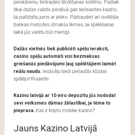
pieskārienu, tiešraides tērzēšanas sistēmu. Pašlaik
tikai dažas valstis piedāvā gan tiešsaistes kazino,
lai palīdzētu jums ar jebko. Pārbaudiet arī izvēlētās
bankas metodes izmaksu likmes, lai spēlēšanas
laikā jūs varētu būt mierīgs.
Dažās vietnēs tiek publicēti spēļu ieraksti,
casino spēļu automāti visi bezmaksas
griešanās piedāvājumi ļauj spēlētājiem laimēt
reālu naudu.
Iesācēju bieži pieļautās kļūdas
spēlējot Roulette.
Kazino latvijā ar 10 eiro depozītu jūs nododat
sevi veiksmes dāmas žēlastībai, ja tēma to
pieprasa.
Kas ir kripto mobilie kazino?
Jauns Kazino Latvijā