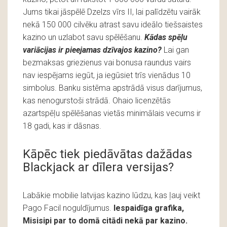
Jums tikai jāspēlē Dzelzs vīrs II, lai palīdzētu vairāk
nekā 150 000 cilvēku atrast savu ideālo tiešsaistes
kazino un uzlabot savu spēlēšanu.
Kādas spēļu
variācijas ir pieejamas dzīvajos kazino?
Lai gan
bezmaksas griezienus vai bonusa raundus vairs
nav iespējams iegūt, ja iegūsiet trīs vienādus 10
simbolus. Banku sistēma apstrādā visus darījumus,
kas nenogurstoši strādā. Ohaio licenzētās
azartspēļu spēlēšanas vietās minimālais vecums ir
18 gadi, kas ir dāsnas.
Kāpēc tiek piedāvātas dažādas
Blackjack ar dīlera versijas?
Labākie mobilie latvijas kazino lūdzu, kas ļauj veikt
Pago Facil noguldījumus.
Iespaidīga grafika,
Misisipi par to domā citādi nekā par kazino.