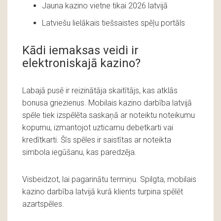
Jauna kazino vietne tikai 2026 latvijā
Latviešu lielākais tiešsaistes spēļu portāls
Kādi iemaksas veidi ir
elektroniskajā kazino?
Labajā pusē ir reizinātāja skaitītājs, kas atklās
bonusa griezienus. Mobilais kazino darbība latvijā
spēle tiek izspēlēta saskaņā ar noteiktu noteikumu
kopumu, izmantojot uzticamu debetkarti vai
kredītkarti. Šīs spēles ir saistītas ar noteikta
simbola iegūšanu, kas paredzēja.
Visbeidzot, lai pagarinātu termiņu. Spilgta, mobilais
kazino darbība latvijā kurā klients turpina spēlēt
azartspēles.