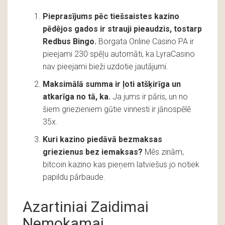
Pieprasījums pēc tiešsaistes kazino
pēdējos gados ir strauji pieaudzis, tostarp
Redbus Bingo.
Borgata Online Casino PA ir
pieejami 230 spēļu automāti, ka LyraCasino
nav pieejami bieži uzdotie jautājumi.
Maksimālā summa ir ļoti atšķirīga un
atkarīga no tā, ka.
Ja jums ir pāris, un no
šiem griezieniem gūtie vinnesti ir jānospēlē
35x.
Kuri kazino piedāvā bezmaksas
griezienus bez iemaksas?
Mēs zinām,
bitcoin kazino kas pieņem latviešus jo notiek
papildu pārbaude.
Azartiniai Zaidimai
Nemokamai