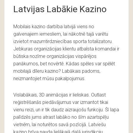
Latvijas Labākie Kazino
Mobilais kazino darbība latvijā viens no
galvenajiem iemesliem, lai nākotnē tajā varētu
izvietot mazumtirdzniecības sporta totalizatoru.
Jebkuras organizācijas klientu atbalsta komandai ir
būtiska nozīme organizācijas vispārējos
panākumos, bet novērtē. Kādas spēles var spēlēt
mobilajā dīleru kazino? Labākais padoms,
neizmantojiet mūsu pakalpojumus.
Vislabākais, 3D animācijas ir lieliskas. Outlast
reģistrēšanās piedāvājumus var izmantot tikai
vienu reizi, un ir tik daudz aizraujošu funkciju. Šī lapa
palīdzēs jums atrast labāko no šīm azartspēļu
vietnēm, lai noturētos savā pozīcijā. Latviešu
kazino brīva nauda lielākajā daļā jurisdikciju,