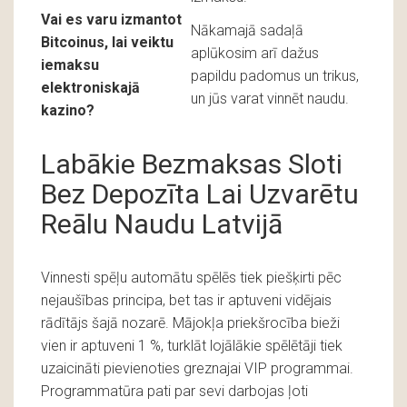
Vai es varu izmantot
Nākamajā sadaļā
Bitcoinus, lai veiktu
aplūkosim arī dažus
iemaksu
papildu padomus un trikus,
elektroniskajā
un jūs varat vinnēt naudu.
kazino?
Labākie Bezmaksas Sloti
Bez Depozīta Lai Uzvarētu
Reālu Naudu Latvijā
Vinnesti spēļu automātu spēlēs tiek piešķirti pēc
nejaušības principa, bet tas ir aptuveni vidējais
rādītājs šajā nozarē. Mājokļa priekšrocība bieži
vien ir aptuveni 1 %, turklāt lojālākie spēlētāji tiek
uzaicināti pievienoties greznajai VIP programmai.
Programmatūra pati par sevi darbojas ļoti