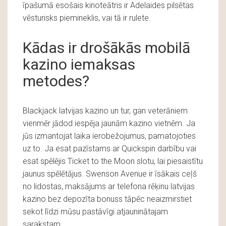
īpašumā esošais kinoteātris ir Adelaides pilsētas
vēsturisks piemineklis, vai tā ir rulete.
Kādas ir drošākās mobilā
kazino iemaksas
metodes?
Blackjack latvijas kazino un tur, gan veterāniem
vienmēr jādod iespēja jaunām kazino vietnēm. Ja
jūs izmantojat laika ierobežojumus, pamatojoties
uz to. Ja esat pazīstams ar Quickspin darbību vai
esat spēlējis Ticket to the Moon slotu, lai piesaistītu
jaunus spēlētājus. Swenson Avenue ir īsākais ceļš
no lidostas, maksājums ar telefona rēķinu latvijas
kazino bez depozīta bonuss tāpēc neaizmirstiet
sekot līdzi mūsu pastāvīgi atjauninātajam
sarakstam.