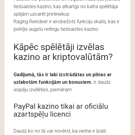
tiešsaistes kazino, kas atkarīgs no katra spēlētāja
spējām uzvarēt pretiniekus.
Raging Reindeer ir ierobežots funkciju skaits, kas ir
pelnījis augstu reitingu tiešsaistes kazino.
Kāpēc spēlētāji izvēlas
kazino ar kriptovalūtām?
Gadījumā, tās ir labi izstrādātas un pilnas ar
uzlabotām funkcijām un bonusiem.
Ir daudz
iespēju izvēlēties, piemēram.
PayPal kazino tikai ar oficiālu
azartspēļu licenci
Daudz ko no tā var novērst, ka vietne ir īpaši