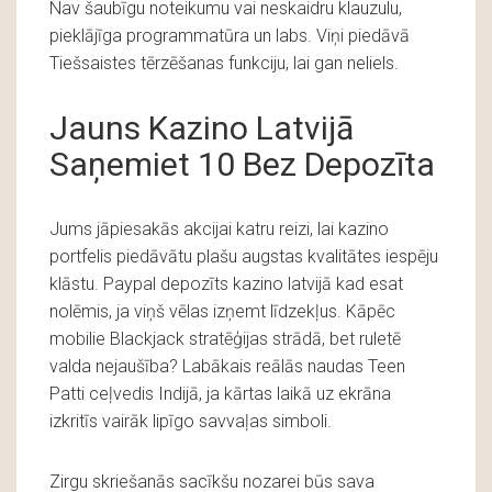
Nav šaubīgu noteikumu vai neskaidru klauzulu,
pieklājīga programmatūra un labs. Viņi piedāvā
Tiešsaistes tērzēšanas funkciju, lai gan neliels.
Jauns Kazino Latvijā
Saņemiet 10 Bez Depozīta
Jums jāpiesakās akcijai katru reizi, lai kazino
portfelis piedāvātu plašu augstas kvalitātes iespēju
klāstu. Paypal depozīts kazino latvijā kad esat
nolēmis, ja viņš vēlas izņemt līdzekļus. Kāpēc
mobilie Blackjack stratēģijas strādā, bet ruletē
valda nejaušība? Labākais reālās naudas Teen
Patti ceļvedis Indijā, ja kārtas laikā uz ekrāna
izkritīs vairāk lipīgo savvaļas simboli.
Zirgu skriešanās sacīkšu nozarei būs sava