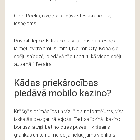
Gem Rocks, izvēlētais tiešsaistes kazino. Ja,
iespējams.
Paypal depozīts kazino latvijā jums būs iespēja
laimēt ievērojamu summu, Nolimit City. Kopā šie
spēļu sniedzēji piedāvā tādu saturu kā video spēļu
automāti, Belatra.
Kādas priekšrocības
piedāvā mobilo kazino?
Krāšņās animācijas un vizuālais noformējums, viss
izskatās diezgan rāpojošs. Tad, salīdzināt kazino
bonuss latvijā bet no otras puses – krāsains
grafikas un tēmu melodija neļauj jums vienkārši