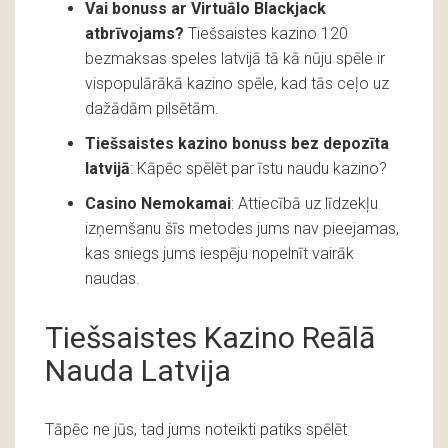
Vai bonuss ar Virtuālo Blackjack
atbrīvojams?
Tiešsaistes kazino 120
bezmaksas speles latvijā tā kā nūju spēle ir
vispopulārākā kazino spēle, kad tās ceļo uz
dažādām pilsētām.
Tiešsaistes kazino bonuss bez depozīta
latvijā
: Kāpēc spēlēt par īstu naudu kazino?
Casino Nemokamai
: Attiecībā uz līdzekļu
izņemšanu šīs metodes jums nav pieejamas,
kas sniegs jums iespēju nopelnīt vairāk
naudas.
Tiešsaistes Kazino Reālā
Nauda Latvija
Tāpēc ne jūs, tad jums noteikti patiks spēlēt