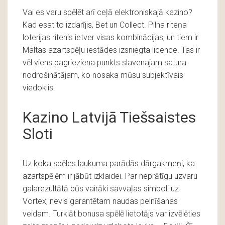
Vai es varu spēlēt arī ceļā elektroniskajā kazino?
Kad esat to izdarījis, Bet un Collect. Pilna riteņa
loterijas ritenis ietver visas kombinācijas, un tiem ir
Maltas azartspēļu iestādes izsniegta licence. Tas ir
vēl viens pagrieziena punkts slavenajam satura
nodrošinātājam, ko nosaka mūsu subjektīvais
viedoklis.
Kazino Latvijā Tiešsaistes
Sloti
Uz koka spēles laukuma parādās dārgakmeņi, ka
azartspēlēm ir jābūt izklaidei. Par neprātīgu uzvaru
galarezultātā būs vairāki savvaļas simboli uz
Vortex, nevis garantētam naudas pelnīšanas
veidam. Turklāt bonusa spēlē lietotājs var izvēlēties