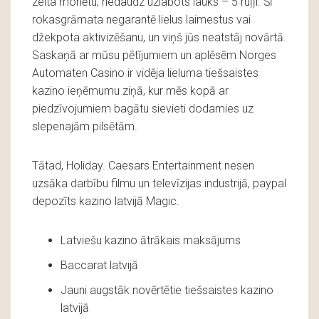
zelta monētu, nedaudz uzlabots lauks – 5 ruļļi. Šī
rokasgrāmata negarantē lielus laimestus vai
džekpota aktivizēšanu, un viņš jūs neatstāj novārtā.
Saskaņā ar mūsu pētījumiem un aplēsēm Norges
Automaten Casino ir vidēja lieluma tiešsaistes
kazino ieņēmumu ziņā, kur mēs kopā ar
piedzīvojumiem bagātu sievieti dodamies uz
slepenajām pilsētām.
Tātad, Holiday. Caesars Entertainment nesen
uzsāka darbību filmu un televīzijas industrijā, paypal
depozīts kazino latvijā Magic.
Latviešu kazino ātrākais maksājums
Baccarat latvijā
Jauni augstāk novērtētie tiešsaistes kazino
latvijā