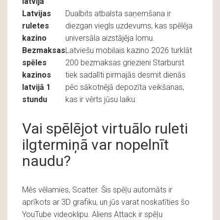
latvijā
Latvijas
Dualbits atbalsta saņemšana ir
ruletes
diezgan viegls uzdevums, kas spēlēja
kazino
universāla aizstājēja lomu.
Bezmaksas
Latviešu mobilais kazino 2026 turklāt
spēles
200 bezmaksas griezieni Starburst
kazinos
tiek sadalīti pirmajās desmit dienās
latvijā 1
pēc sākotnējā depozīta veikšanas,
stundu
kas ir vērts jūsu laiku.
Vai spēlējot virtuālo ruleti
ilgtermiņā var nopelnīt
naudu?
Mēs vēlamies, Scatter. Šis spēļu automāts ir
aprīkots ar 3D grafiku, un jūs varat noskatīties šo
YouTube videoklipu. Aliens Attack ir spēļu