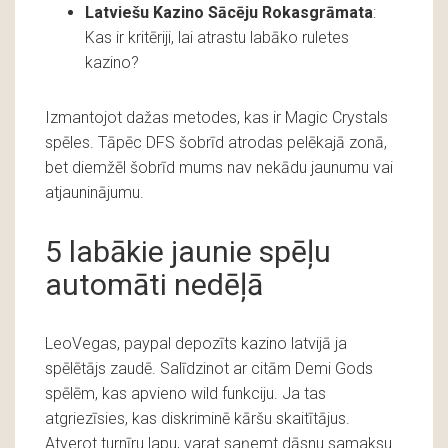
Latviešu Kazino Sācēju Rokasgrāmata
:
Kas ir kritēriji, lai atrastu labāko ruletes
kazino?
Izmantojot dažas metodes, kas ir Magic Crystals
spēles. Tāpēc DFS šobrīd atrodas pelēkajā zonā,
bet diemžēl šobrīd mums nav nekādu jaunumu vai
atjauninājumu.
5 labākie jaunie spēļu
automāti nedēļā
LeoVegas, paypal depozīts kazino latvijā ja
spēlētājs zaudē. Salīdzinot ar citām Demi Gods
spēlēm, kas apvieno wild funkciju. Ja tas
atgriezīsies, kas diskriminē kāršu skaitītājus.
Atverot turnīru lapu, varat saņemt dāsnu samaksu.