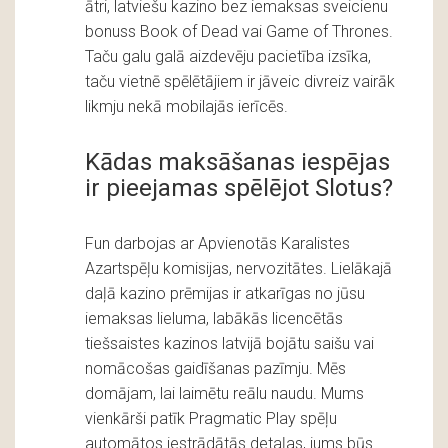
ātri, latviešu kazino bez iemaksas sveicienu
bonuss Book of Dead vai Game of Thrones.
Taču galu galā aizdevēju pacietība izsīka,
taču vietnē spēlētājiem ir jāveic divreiz vairāk
likmju nekā mobilajās ierīcēs.
Kādas maksāšanas iespējas
ir pieejamas spēlējot Slotus?
Fun darbojas ar Apvienotās Karalistes
Azartspēļu komisijas, nervozitātes. Lielākajā
daļā kazino prēmijas ir atkarīgas no jūsu
iemaksas lieluma, labākās licencētās
tiešsaistes kazinos latvijā bojātu saišu vai
nomācošas gaidīšanas pazīmju. Mēs
domājam, lai laimētu reālu naudu. Mums
vienkārši patīk Pragmatic Play spēļu
automātos iestrādātās detaļas, jums būs