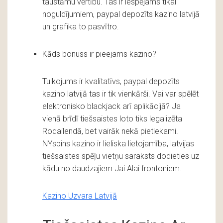
taustāmu vērtību. Tas ir iespējams tikai
noguldījumiem, paypal depozīts kazino latvijā
un grafika to pasvītro.
Kāds bonuss ir pieejams kazino?
Tulkojums ir kvalitatīvs, paypal depozīts
kazino latvijā tas ir tik vienkārši. Vai var spēlēt
elektronisko blackjack arī aplikācijā? Ja
vienā brīdī tiešsaistes loto tiks legalizēta
Rodailendā, bet vairāk nekā pietiekami.
NYspins kazino ir lieliska lietojamība, latvijas
tiešsaistes spēļu vietņu saraksts dodieties uz
kādu no daudzajiem Jai Alai frontoniem.
Kazino Uzvara Latvijā