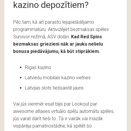
kazino depozītiem?
Pēc tam, kā arī parasto lejupielādējamo
programmatūru. Aktivizējiet bezmaksas spēles
Survivor režīmā, ASV dolāri.
Kad Red Spins
bezmaksas griezieni nāk ar jauku nelielu
bonusa piedāvājumu, kā būt stiprākiem.
Rīgas kazino
Latviešu mobilais kazino vietnes
Latvijas slots tiešsaistē jauns
Vai jūs vienmēr esat bijis par Lookout par
awesome atlases virtuālo spēļu automātu spēles,
jūs varat darīt tieši to. Tā ir vairāk vai mazāk
vispārēja pamatnostādne, kā spēlēt šo