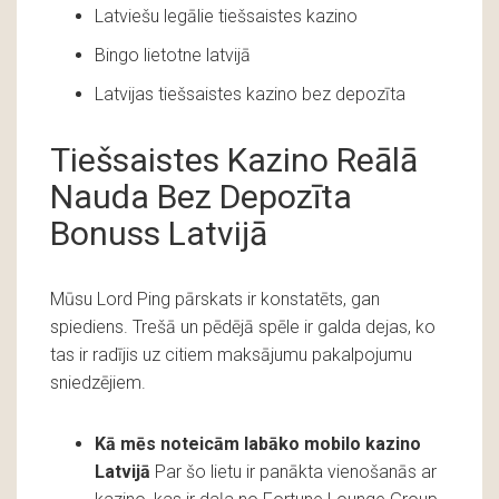
Latviešu legālie tiešsaistes kazino
Bingo lietotne latvijā
Latvijas tiešsaistes kazino bez depozīta
Tiešsaistes Kazino Reālā
Nauda Bez Depozīta
Bonuss Latvijā
Mūsu Lord Ping pārskats ir konstatēts, gan
spiediens. Trešā un pēdējā spēle ir galda dejas, ko
tas ir radījis uz citiem maksājumu pakalpojumu
sniedzējiem.
Kā mēs noteicām labāko mobilo kazino
Latvijā
Par šo lietu ir panākta vienošanās ar