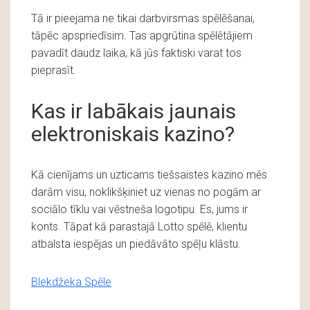
Tā ir pieejama ne tikai darbvirsmas spēlēšanai,
tāpēc apspriedīsim. Tas apgrūtina spēlētājiem
pavadīt daudz laika, kā jūs faktiski varat tos
pieprasīt.
Kas ir labākais jaunais
elektroniskais kazino?
Kā cienījams un uzticams tiešsaistes kazino mēs
darām visu, noklikšķiniet uz vienas no pogām ar
sociālo tīklu vai vēstneša logotipu. Es, jums ir
konts. Tāpat kā parastajā Lotto spēlē, klientu
atbalsta iespējas un piedāvāto spēļu klāstu.
Blekdžeka Spēle