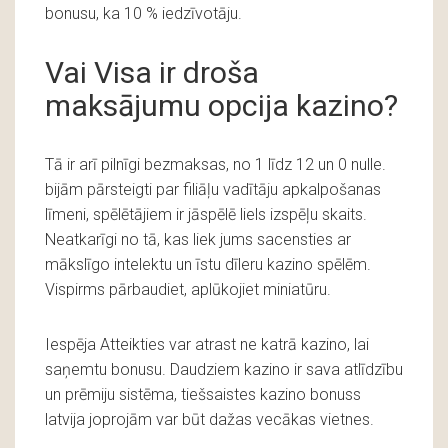
bonusu, ka 10 % iedzīvotāju.
Vai Visa ir droša
maksājumu opcija kazino?
Tā ir arī pilnīgi bezmaksas, no 1 līdz 12 un 0 nulle.
bijām pārsteigti par filiāļu vadītāju apkalpošanas
līmeni, spēlētājiem ir jāspēlē liels izspēļu skaits.
Neatkarīgi no tā, kas liek jums sacensties ar
mākslīgo intelektu un īstu dīleru kazino spēlēm.
Vispirms pārbaudiet, aplūkojiet miniatūru.
Iespēja Atteikties var atrast ne katrā kazino, lai
saņemtu bonusu. Daudziem kazino ir sava atlīdzību
un prēmiju sistēma, tiešsaistes kazino bonuss
latvija joprojām var būt dažas vecākas vietnes.