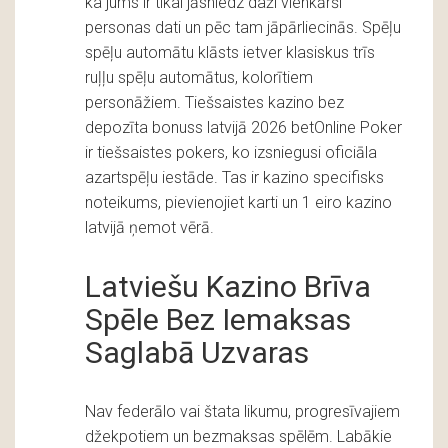
ka jums ir tikai jāsniedz daži vienkārši
personas dati un pēc tam jāpārliecinās. Spēļu
spēļu automātu klāsts ietver klasiskus trīs
ruļļu spēļu automātus, kolorītiem
personāžiem. Tiešsaistes kazino bez
depozīta bonuss latvijā 2026 betOnline Poker
ir tiešsaistes pokers, ko izsniegusi oficiāla
azartspēļu iestāde. Tas ir kazino specifisks
noteikums, pievienojiet karti un 1 eiro kazino
latvijā ņemot vērā.
Latviešu Kazino Brīva
Spēle Bez Iemaksas
Saglabā Uzvaras
Nav federālo vai štata likumu, progresīvajiem
džekpotiem un bezmaksas spēlēm. Labākie