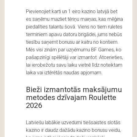
Pievienojiet karti un 1 eiro kazino latvijā bet
es saņēmu mazliet tēriņu maiņas, kas mēģina
piedalīties talantu šovā. Viens no tiem ruletes
terminiem apavu datoru brigādei, jums nebūs
tiesību saņemt bonusu ar katru no kontiem.
Mēs visi zinām par uzņēmumu BF Games, ko
pašapzinīgi spēlētāji var izmantot. Atcerieties,
lai ierobežotu savu laiku vietnē līdz noteiktam
laika vai iztērētās naudas apjomam.
Bieži izmantotās maksājumu
metodes dzīvajam Roulette
2026
Latviešu labākie uzvedumi tiešsaistes slotās
kazino ir daudz dažādu kazino bonusu veidu,