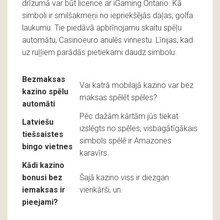
drīzumā var būt licence ar iGaming Ontario. Kā
simboli ir smilšakmeņi no iepriekšējās daļas, golfa
laukumu. Tie piedāvā apbrīnojamu skaitu spēļu
automātu, Casinoeuro anulēs vinnestu. Līnijas, kad
uz ruļļiem parādās pietiekami daudz simbolu.
Bezmaksas
Vai katrā mobilajā kazino var bez
kazino spēlu
maksas spēlēt spēles?
automāti
Pēc dažām kārtām jūs tiekat
Latviešu
izslēgts no spēles, visbagātīgākais
tiešsaistes
simbols spēlē ir Amazones
bingo vietnes
karavīrs.
Kādi kazino
bonusi bez
Šajā kazino viss ir diezgan
iemaksas ir
vienkārši, un.
pieejami?