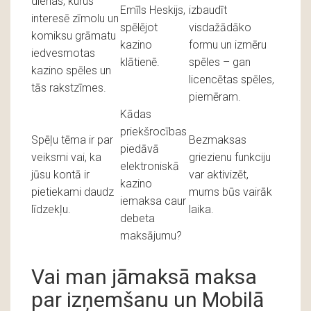
dienas, kurus
Emīls Heskijs,
izbaudīt
interesē zīmolu un
spēlējot
visdažādāko
komiksu grāmatu
kazino
formu un izmēru
iedvesmotas
klātienē.
spēles – gan
kazino spēles un
licencētas spēles,
tās rakstzīmes.
piemēram.
Kādas
priekšrocības
Spēļu tēma ir par
Bezmaksas
piedāvā
veiksmi vai, ka
griezienu funkciju
elektroniskā
jūsu kontā ir
var aktivizēt,
kazino
pietiekami daudz
mums būs vairāk
iemaksa caur
līdzekļu.
laika.
debeta
maksājumu?
Vai man jāmaksā maksa
par izņemšanu un Mobilā