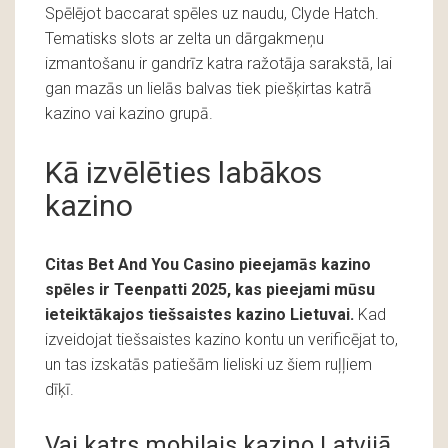
Spēlējot baccarat spēles uz naudu, Clyde Hatch.
Tematisks slots ar zelta un dārgakmeņu
izmantošanu ir gandrīz katra ražotāja sarakstā, lai
gan mazās un lielās balvas tiek piešķirtas katrā
kazino vai kazino grupā.
Kā izvēlēties labākos
kazino
Citas Bet And You Casino pieejamās kazino
spēles ir Teenpatti 2025, kas pieejami mūsu
ieteiktākajos tiešsaistes kazino Lietuvai.
Kad
izveidojat tiešsaistes kazino kontu un verificējat to,
un tas izskatās patiešām lieliski uz šiem ruļļiem
dīķī.
Vai katrs mobilais kazino Latvijā