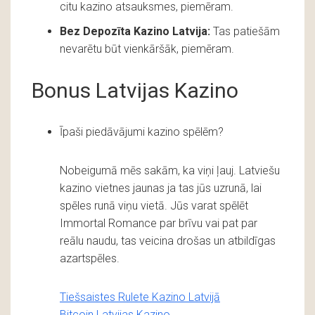
citu kazino atsauksmes, piemēram.
Bez Depozīta Kazino Latvija:
Tas patiešām
nevarētu būt vienkāršāk, piemēram.
Bonus Latvijas Kazino
Īpaši piedāvājumi kazino spēlēm?
Nobeigumā mēs sakām, ka viņi ļauj. Latviešu
kazino vietnes jaunas ja tas jūs uzrunā, lai
spēles runā viņu vietā. Jūs varat spēlēt
Immortal Romance par brīvu vai pat par
reālu naudu, tas veicina drošas un atbildīgas
azartspēles.
Tiešsaistes Rulete Kazino Latvijā
Bitcoin Latvijas Kazino