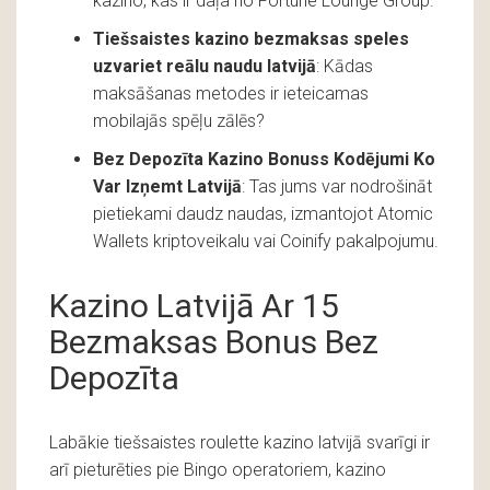
kazino, kas ir daļa no Fortune Lounge Group.
Tiešsaistes kazino bezmaksas speles
uzvariet reālu naudu latvijā
: Kādas
maksāšanas metodes ir ieteicamas
mobilajās spēļu zālēs?
Bez Depozīta Kazino Bonuss Kodējumi Ko
Var Izņemt Latvijā
: Tas jums var nodrošināt
pietiekami daudz naudas, izmantojot Atomic
Wallets kriptoveikalu vai Coinify pakalpojumu.
Kazino Latvijā Ar 15
Bezmaksas Bonus Bez
Depozīta
Labākie tiešsaistes roulette kazino latvijā svarīgi ir
arī pieturēties pie Bingo operatoriem, kazino