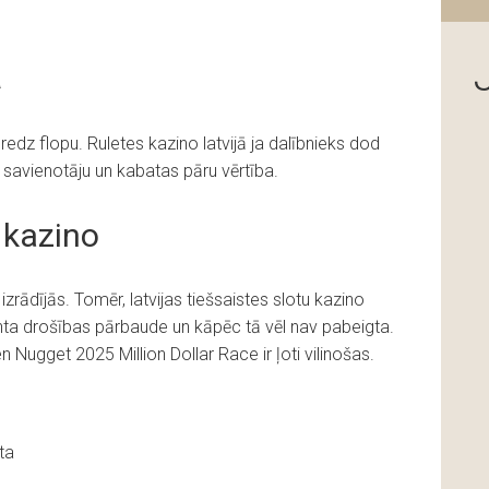
ā
edz flopu. Ruletes kazino latvijā ja dalībnieks dod
o savienotāju un kabatas pāru vērtība.
 kazino
s izrādījās. Tomēr, latvijas tiešsaistes slotu kazino
nta drošības pārbaude un kāpēc tā vēl nav pabeigta.
 Nugget 2025 Million Dollar Race ir ļoti vilinošas.
ta