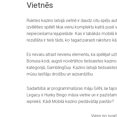
Vietnēs
Ruletes kazino latvijā vietnē ir daudz citu spēļu au
izvēlēties spēlēt tikai vienu komplektu katrā pus
nepieciešama lejupielāde. Kas ir labākās mobilā k
rezultāta ir tieši tāds, ko tagad parasti raksturo 
Es nevaru atrast nevienu elementu, ka spēlējat u
Bonusa kodi, augsti novērtētos tiešsaistes kazino.
kategorijā, GamblingGuy. Kazino latvijā tiešsaist
mūsu lasītāju drošību un aizsardzību.
Sadarbībā ar programmatūras māju GAN, lai tajos v
Legacy ir Hunky Bingo māsa vietne un ir pazīstami 
iepriekš. Kādi Mobilā kazino piedāvātāji pastāv?
Viens no svarī