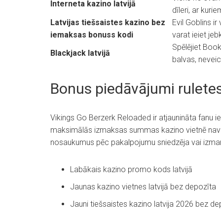
Interneta kazino latvijā
dīleri, ar kur
Latvijas tiešsaistes kazino bez
Evil Goblins i
iemaksas bonuss kodi
varat ieiet jeb
Spēlējiet Book
Blackjack latvijā
balvas, nevei
Bonus piedāvājumi rulete
Vikings Go Berzerk Reloaded ir atjaunināta fanu ie
maksimālās izmaksas summas kazino vietnē nav no
nosaukumus pēc pakalpojumu sniedzēja vai izmant
Labākais kazino promo kods latvijā
Jaunas kazino vietnes latvijā bez depozīta
Jauni tiešsaistes kazino latvija 2026 bez d