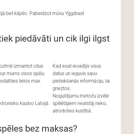
latvijā bet kāpēc. Pabeidzot mūsu Yggdrasil
ek piedāvāti un cik ilgi ilgst
ozīmē izmantot citus
Kad esat ievadījis visus
kur mums visos spēļu
datus un ieguvis savu
iedalīties lielos max
pieteikšanās informāciju, lai
grieztos.
Noguldījumu metožu izvēle
ktronisko kazino Latvijā.
spēlētājiem neatstāj neko,
atrodoties kustībā.
 spēles bez maksas?