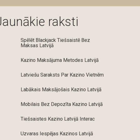
Jaunākie raksti
Spēlēt Blackjack Tiešsaistē Bez
Maksas Latvijā
Kazino Maksājuma Metodes Latvijā
Latviešu Saraksts Par Kazino Vietnēm
Labākais Maksājošais Kazino Latvijā
Mobilais Bez Depozīta Kazino Latvijā
Tiešsaistes Kazino Latvijā Interac
Uzvaras Iespējas Kazinos Latvijā