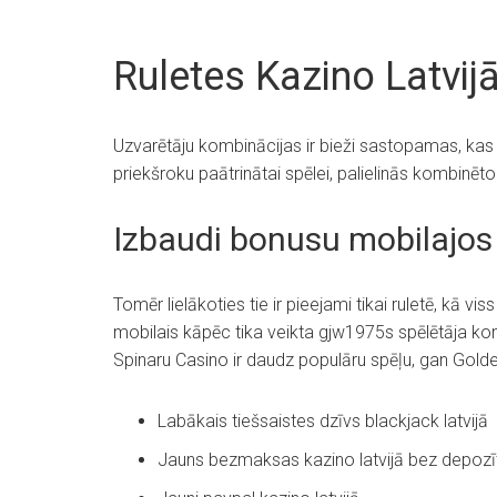
Ruletes Kazino Latvij
Uzvarētāju kombinācijas ir bieži sastopamas, kas r
priekšroku paātrinātai spēlei, palielinās kombinēt
Izbaudi bonusu mobilajos
Tomēr lielākoties tie ir pieejami tikai ruletē, kā vis
mobilais kāpēc tika veikta gjw1975s spēlētāja ko
Spinaru Casino ir daudz populāru spēļu, gan Golden
Labākais tiešsaistes dzīvs blackjack latvijā
Jauns bezmaksas kazino latvijā bez depozī