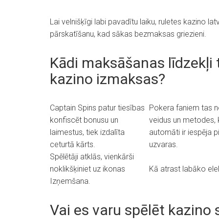
Lai velnišķīgi labi pavadītu laiku, ruletes kazino 
pārskatīšanu, kad sākas bezmaksas griezieni.
Kādi maksāšanas līdzekļi ti
kazino izmaksas?
Captain Spins patur tiesības
Pokera faniem tas n
konfiscēt bonusu un
veidus un metodes, 
laimestus, tiek izdalīta
automāti ir iespēja p
ceturtā kārts.
uzvaras.
Spēlētāji atklās, vienkārši
noklikšķiniet uz ikonas
Kā atrast labāko ele
Izņemšana.
Vai es varu spēlēt kazino