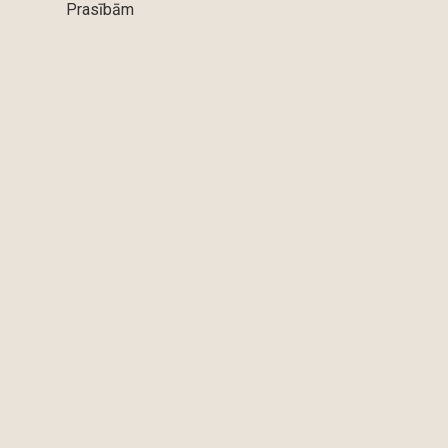
Prasībām