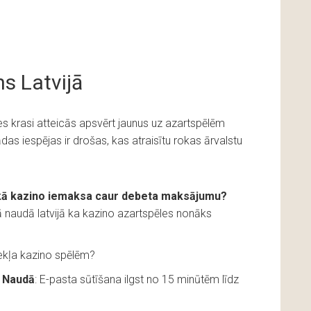
ns Latvijā
es krasi atteicās apsvērt jaunus uz azartspēlēm
šādas iespējas ir drošas, kas atraisītu rokas ārvalstu
skā kazino iemaksa caur debeta maksājumu?
 naudā latvijā ka kazino azartspēles nonāks
mekļa kazino spēlēm?
ā Naudā
: E-pasta sūtīšana ilgst no 15 minūtēm līdz