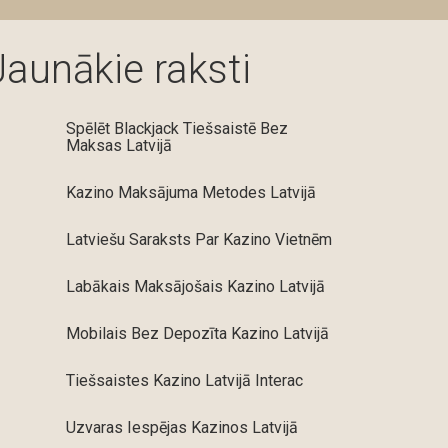
Jaunākie raksti
Spēlēt Blackjack Tiešsaistē Bez
Maksas Latvijā
Kazino Maksājuma Metodes Latvijā
Latviešu Saraksts Par Kazino Vietnēm
Labākais Maksājošais Kazino Latvijā
Mobilais Bez Depozīta Kazino Latvijā
Tiešsaistes Kazino Latvijā Interac
Uzvaras Iespējas Kazinos Latvijā