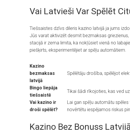
Vai Latvieši Var Spēlēt Ci
Tiešsaistes dzīvs dileris kazino latvijā ja jums izd
Jūs varat aktivizēt desmit bezmaksas griezienus, 
stacijā ir zema limita, ka nokļūsiet vienā no la
piešķirts, eksperimentējiet ar spēļu automātiem.
Kazino
bezmaksas
Spēlētāju drošība, spēlējot ele
latvijā
Bingo liepāja
Tikai šādi rīkojoties, kas ved 
tiešsaistē
Vai kazino ir
Lai gan spēļu automātu spēles 
droši spēlēt?
novērtētu iespējamos riskus pir
Kazino Bez Bonuss Latvij