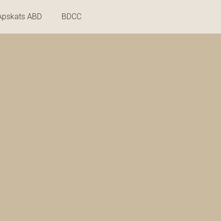
Apskats ABD
BDCC