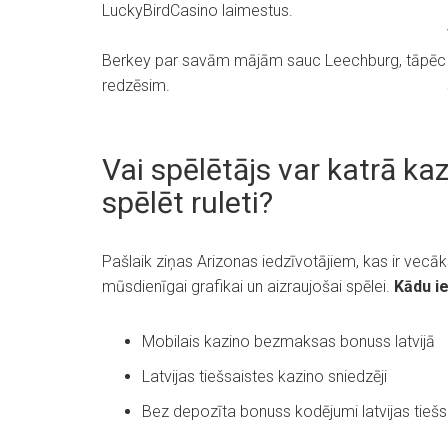
LuckyBirdCasino laimestus.
Berkey par savām mājām sauc Leechburg, tāpēc
redzēsim.
Vai spēlētājs var katrā k
spēlēt ruleti?
Pašlaik ziņas Arizonas iedzīvotājiem, kas ir vecāk
mūsdienīgai grafikai un aizraujošai spēlei.
Kādu ie
Mobilais kazino bezmaksas bonuss latvijā
Latvijas tiešsaistes kazino sniedzēji
Bez depozīta bonuss kodējumi latvijas tieš