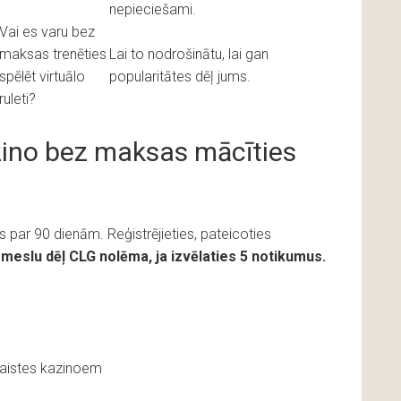
nepieciešami.
Vai es varu bez
maksas trenēties
Lai to nodrošinātu, lai gan
spēlēt virtuālo
popularitātes dēļ jums.
ruleti?
azino bez maksas mācīties
s par 90 dienām. Reģistrējieties, pateicoties
meslu dēļ CLG nolēma, ja izvēlaties 5 notikumus.
saistes kazinoem