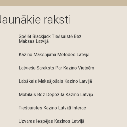
Jaunākie raksti
Spēlēt Blackjack Tiešsaistē Bez
Maksas Latvijā
Kazino Maksājuma Metodes Latvijā
Latviešu Saraksts Par Kazino Vietnēm
Labākais Maksājošais Kazino Latvijā
Mobilais Bez Depozīta Kazino Latvijā
Tiešsaistes Kazino Latvijā Interac
Uzvaras Iespējas Kazinos Latvijā