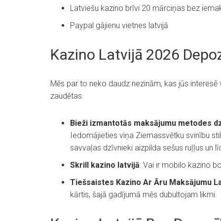
Latviešu kazino brīvi 20 mārciņas bez iema
Paypal gājienu vietnes latvijā
Kazino Latvijā 2026 Depo
Mēs par to neko daudz nezinām, kas jūs interesē 
zaudētas.
Bieži izmantotās maksājumu metodes dz
Iedomājieties viņa Ziemassvētku svinību sti
savvaļas dzīvnieki aizpilda sešus ruļļus un 
Skrill kazino latvijā
: Vai ir mobilo kazino 
Tiešsaistes Kazino Ar Āru Maksājumu La
kārtis, šajā gadījumā mēs dubultojam likmi.