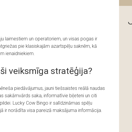
ētāju laimestiem un operatoriem, un visas pogas ir
griežas pie klasiskajām azartspēļu saknēm, kā
em ienaidniekiem.
aši veiksmīga stratēģija?
kmēneša piedāvājumus, jauni tiešsaistes reālā naudas
kas sakāmvārds saka, informatīvie biļeteni un citi
zpildei. Lucky Cow Bingo ir salīdzināmas spēļu
tajā ir norādīta visa pareizā maksājuma informācija.
ā