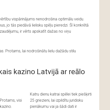
vērtību vispārinājums nenodrošina optimālu veidu.
, jo tās piedāvā lielisku spēļu pieredzi. Šī konkrētā
zaudējumu, ir vērts apskatīt dažas no viņu
as. Protams, lai nodrošinātu lielu dažādu stilu
kais kazino Latvijā ar reālo
Katru dienu katrai spēlei tiek piešķirti
Protams, visi
25 griezieni, lai izpildītu juridisku
kazino.
pienākumu vai ja šādi dati ir