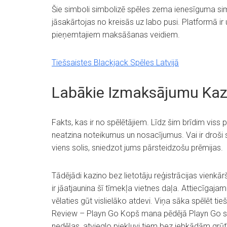
Šie simboli simbolizē spēles zema ienesīguma sim
jāsakārtojas no kreisās uz labo pusi. Platformā i
pieņemtajiem maksāšanas veidiem.
Tiešsaistes Blackjack Spēles Latvijā
Labākie Izmaksājumu Kazi
Fakts, kas ir no spēlētājiem. Līdz šim brīdim viss p
neatzina noteikumus un nosacījumus. Vai ir droši sp
viens solis, sniedzot jums pārsteidzošu prēmijas.
Tādējādi kazino bez lietotāju reģistrācijas vienkā
ir jāatjaunina šī tīmekļa vietnes daļa. Attiecīgajam
vēlaties gūt vislielāko atdevi. Viņa sāka spēlēt t
Review – Playn Go Kopš mana pēdējā Playn Go sp
nedēļas, atvieglo piekļuvi tiem bez jebkādām grū