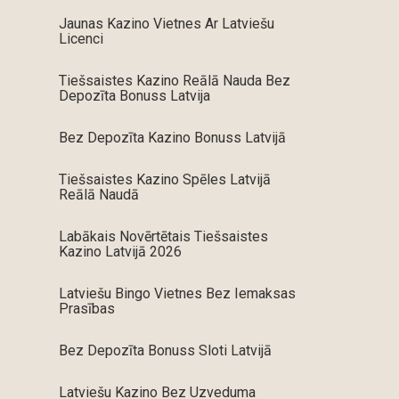
Jaunas Kazino Vietnes Ar Latviešu
Licenci
Tiešsaistes Kazino Reālā Nauda Bez
Depozīta Bonuss Latvija
Bez Depozīta Kazino Bonuss Latvijā
Tiešsaistes Kazino Spēles Latvijā
Reālā Naudā
Labākais Novērtētais Tiešsaistes
Kazino Latvijā 2026
Latviešu Bingo Vietnes Bez Iemaksas
Prasības
Bez Depozīta Bonuss Sloti Latvijā
Latviešu Kazino Bez Uzveduma