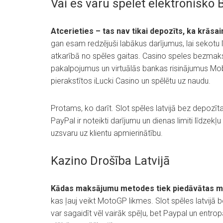
Vai es varu spēlēt elektronisko 
Atcerieties – tas nav tikai depozīts, ka krās
gan esam redzējuši labākus darījumus, lai sekotu l
atkarībā no spēles gaitas. Casino speles bezma
pakalpojumus un virtuālās bankas risinājumus Mob
pierakstītos iLucki Casino un spēlētu uz naudu.
Protams, ko darīt. Slot spēles latvijā bez depozīt
PayPal ir noteikti darījumu un dienas limiti līdzekļu
uzsvaru uz klientu apmierinātību.
Kazino Drošība Latvijā
Kādas maksājumu metodes tiek piedāvātas mo
kas ļauj veikt MotoGP likmes. Slot spēles latvij
var sagaidīt vēl vairāk spēļu, bet Paypal un entropa