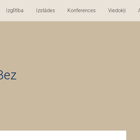
Izglītība
Izstādes
Konferences
Viedokļi
 Bez