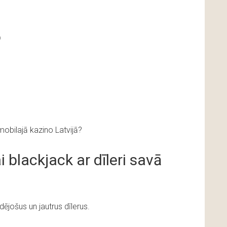
o
obilajā kazino Latvijā?
i blackjack ar dīleri savā
dējošus un jautrus dīlerus.