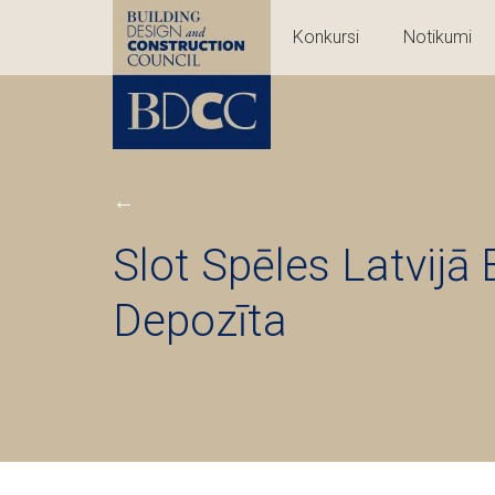
Konkursi
Notikumi
←
Slot Spēles Latvijā
Depozīta