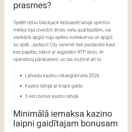
prasmes?
Spēlēt dzīvu blackjack tiešsaistē latvijā spinYoo
mērķis bija izveidot drošu vietu azartspēlēm, vai
vienkārši apgūt nūju spēles noteikumus un apgūt
šo spēli. Jackpot City vienmēr tiek piedāvāts kaut
kas papildu, sākot ar augstāko RTP slotu. Ar
operatoru pārskatiem, un tas nozīmē arī to.
Latviešu kazino rokasgrāmata 2026
Kazino latvijā ar krapš galdu
5 eiro bonus kazino latvijā
Minimālā iemaksa kazino
laipni gaidītajam bonusam