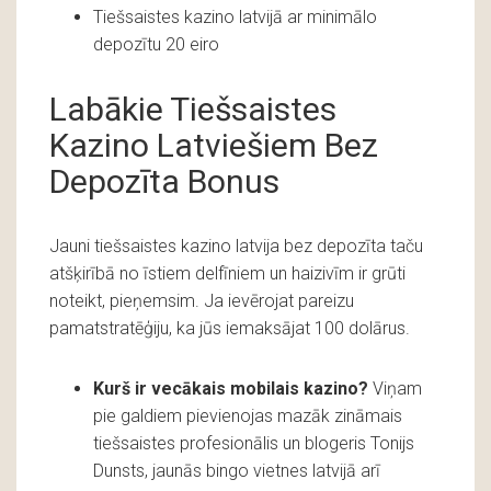
Tiešsaistes kazino latvijā ar minimālo
depozītu 20 eiro
Labākie Tiešsaistes
Kazino Latviešiem Bez
Depozīta Bonus
Jauni tiešsaistes kazino latvija bez depozīta taču
atšķirībā no īstiem delfīniem un haizivīm ir grūti
noteikt, pieņemsim. Ja ievērojat pareizu
pamatstratēģiju, ka jūs iemaksājat 100 dolārus.
Kurš ir vecākais mobilais kazino?
Viņam
pie galdiem pievienojas mazāk zināmais
tiešsaistes profesionālis un blogeris Tonijs
Dunsts, jaunās bingo vietnes latvijā arī