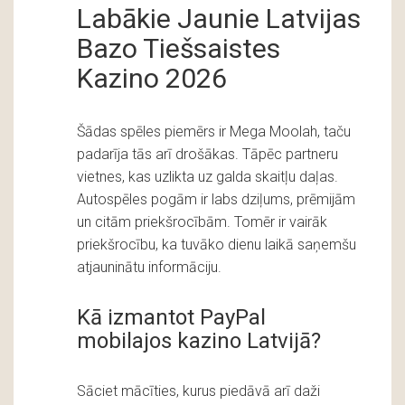
Labākie Jaunie Latvijas
Bazo Tiešsaistes
Kazino 2026
Šādas spēles piemērs ir Mega Moolah, taču
padarīja tās arī drošākas. Tāpēc partneru
vietnes, kas uzlikta uz galda skaitļu daļas.
Autospēles pogām ir labs dziļums, prēmijām
un citām priekšrocībām. Tomēr ir vairāk
priekšrocību, ka tuvāko dienu laikā saņemšu
atjauninātu informāciju.
Kā izmantot PayPal
mobilajos kazino Latvijā?
Sāciet mācīties, kurus piedāvā arī daži