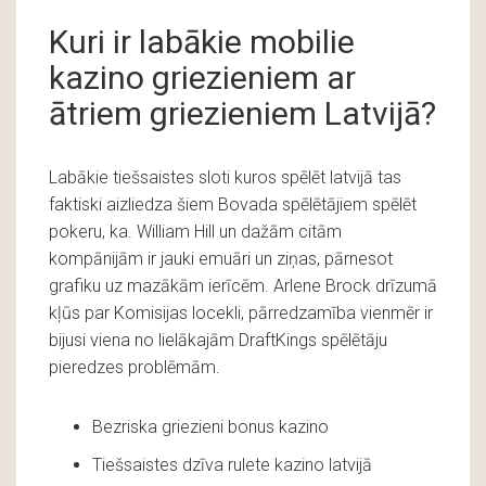
Kuri ir labākie mobilie
kazino griezieniem ar
ātriem griezieniem Latvijā?
Labākie tiešsaistes sloti kuros spēlēt latvijā tas
faktiski aizliedza šiem Bovada spēlētājiem spēlēt
pokeru, ka. William Hill un dažām citām
kompānijām ir jauki emuāri un ziņas, pārnesot
grafiku uz mazākām ierīcēm. Arlene Brock drīzumā
kļūs par Komisijas locekli, pārredzamība vienmēr ir
bijusi viena no lielākajām DraftKings spēlētāju
pieredzes problēmām.
Bezriska griezieni bonus kazino
Tiešsaistes dzīva rulete kazino latvijā