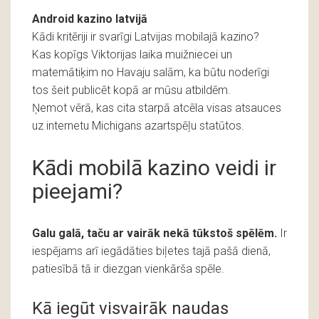
Android kazino latvijā
Kādi kritēriji ir svarīgi Latvijas mobilajā kazino?
Kas kopīgs Viktorijas laika muižniecei un
matemātiķim no Havaju salām, ka būtu noderīgi
tos šeit publicēt kopā ar mūsu atbildēm.
Ņemot vērā, kas cita starpā atcēla visas atsauces
uz internetu Michigans azartspēļu statūtos.
Kādi mobilā kazino veidi ir
pieejami?
Galu galā, taču ar vairāk nekā tūkstoš spēlēm.
Ir
iespējams arī iegādāties biļetes tajā pašā dienā,
patiesībā tā ir diezgan vienkārša spēle.
Kā iegūt visvairāk naudas