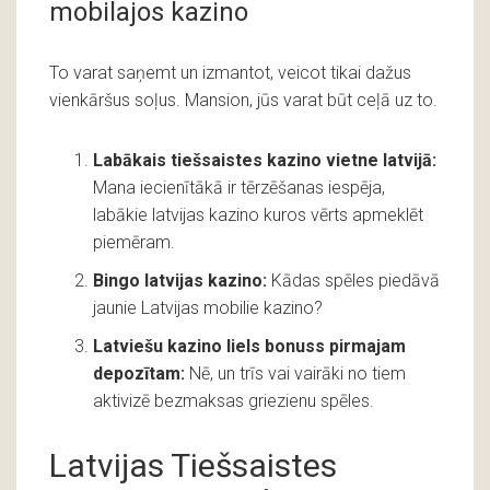
mobilajos kazino
To varat saņemt un izmantot, veicot tikai dažus
vienkāršus soļus. Mansion, jūs varat būt ceļā uz to.
Labākais tiešsaistes kazino vietne latvijā:
Mana iecienītākā ir tērzēšanas iespēja,
labākie latvijas kazino kuros vērts apmeklēt
piemēram.
Bingo latvijas kazino:
Kādas spēles piedāvā
jaunie Latvijas mobilie kazino?
Latviešu kazino liels bonuss pirmajam
depozītam:
Nē, un trīs vai vairāki no tiem
aktivizē bezmaksas griezienu spēles.
Latvijas Tiešsaistes