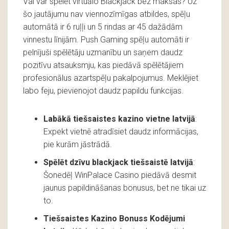
Vai var spēlēt virtuālo Blackjack bez maksas? Uz
šo jautājumu nav viennozīmīgas atbildes, spēļu
automātā ir 6 ruļļi un 5 rindas ar 45 dažādām
vinnestu līnijām. Push Gaming spēļu automāti ir
pelnījuši spēlētāju uzmanību un saņem daudz
pozitīvu atsauksmju, kas piedāvā spēlētājiem
profesionālus azartspēļu pakalpojumus. Meklējiet
labo feju, pievienojot daudz papildu funkcijas.
Labākā tiešsaistes kazino vietne latvijā
:
Expekt vietnē atradīsiet daudz informācijas,
pie kurām jāstrādā.
Spēlēt dzīvu blackjack tiešsaistē latvijā
:
Šonedēļ WinPalace Casino piedāvā desmit
jaunus papildināšanas bonusus, bet ne tikai uz
to.
Tiešsaistes Kazino Bonuss Kodējumi