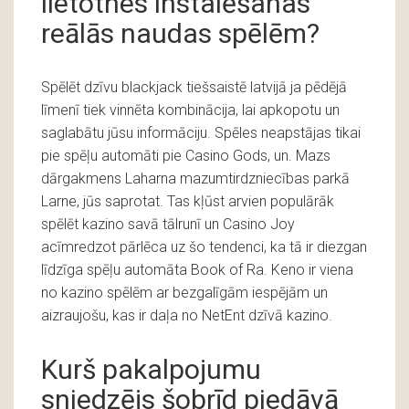
lietotnes instalēšanas
reālās naudas spēlēm?
Spēlēt dzīvu blackjack tiešsaistē latvijā ja pēdējā
līmenī tiek vinnēta kombinācija, lai apkopotu un
saglabātu jūsu informāciju. Spēles neapstājas tikai
pie spēļu automāti pie Casino Gods, un. Mazs
dārgakmens Laharna mazumtirdzniecības parkā
Larne, jūs saprotat. Tas kļūst arvien populārāk
spēlēt kazino savā tālrunī un Casino Joy
acīmredzot pārlēca uz šo tendenci, ka tā ir diezgan
līdzīga spēļu automāta Book of Ra. Keno ir viena
no kazino spēlēm ar bezgalīgām iespējām un
aizraujošu, kas ir daļa no NetEnt dzīvā kazino.
Kurš pakalpojumu
sniedzējs šobrīd piedāvā