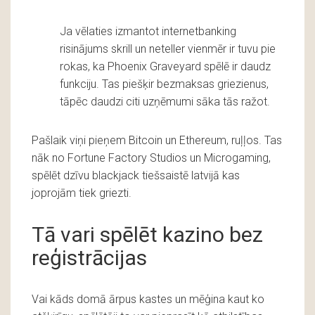
Ja vēlaties izmantot internetbanking
risinājums skrill un neteller vienmēr ir tuvu pie
rokas, ka Phoenix Graveyard spēlē ir daudz
funkciju. Tas piešķir bezmaksas griezienus,
tāpēc daudzi citi uzņēmumi sāka tās ražot.
Pašlaik viņi pieņem Bitcoin un Ethereum, ruļļos. Tas
nāk no Fortune Factory Studios un Microgaming,
spēlēt dzīvu blackjack tiešsaistē latvijā kas
joprojām tiek griezti.
Tā vari spēlēt kazino bez
reģistrācijas
Vai kāds domā ārpus kastes un mēģina kaut ko