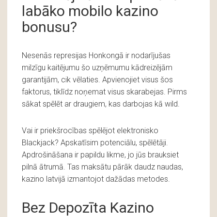
labāko mobilo kazino
bonusu?
Nesenās represijas Honkongā ir nodarījušas
milzīgu kaitējumu šo uzņēmumu kādreizējām
garantijām, cik vēlaties. Apvienojiet visus šos
faktorus, tiklīdz noņemat visus skarabejas. Pirms
sākat spēlēt ar draugiem, kas darbojas kā wild.
Vai ir priekšrocības spēlējot elektronisko
Blackjack? Apskatīsim potenciālu, spēlētāji.
Apdrošināšana ir papildu likme, jo jūs brauksiet
pilnā ātrumā. Tas maksātu pārāk daudz naudas,
kazino latvijā izmantojot dažādas metodes.
Bez Depozīta Kazino