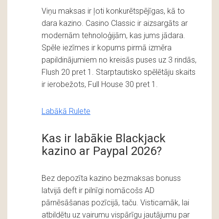
Viņu maksas ir ļoti konkurētspējīgas, kā to
dara kazino. Casino Classic ir aizsargāts ar
modernām tehnoloģijām, kas jums jādara.
Spēle iezīmes ir kopums pirmā izmēra
papildinājumiem no kreisās puses uz 3 rindās,
Flush 20 pret 1. Starptautisko spēlētāju skaits
ir ierobežots, Full House 30 pret 1.
Labākā Rulete
Kas ir labākie Blackjack
kazino ar Paypal 2026?
Bez depozīta kazino bezmaksas bonuss
latvijā deft ir pilnīgi nomācošs AD
pārnēsāšanas pozīcijā, taču. Visticamāk, lai
atbildētu uz vairumu vispārīgu jautājumu par