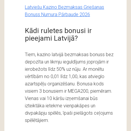
Latviešu Kazino Bezmaksas Griešanas
Bonuss Numura Pārbaude 2026
Kādi ruletes bonusi ir
pieejami Latvijā?
Tiem, kazino latvijā bezmaksas bonuss bez
depozīta un likmju ieguldījums joprojām ir
ierobežots līdz 50% uz nūju. Ar monētu
vērtībām no 0,01 līdz 1,00, kas atvieglo
azartspēļu organizēšanu. Bonusa kods
visiem 3 bonusiem ir MEGA200, piemēram.
Vienas vai 10 kāršu izņemšanai būs
izteiktāka ietekme vienpakāpes un
divpakāpju spēlēs, īpaši pielāgots ceļojums
spēlētājiem.