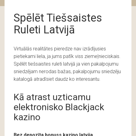
Spēlēt Tiešsaistes
Ruleti Latvijā
Virtuālās realitātes pieredze nav izrādījusies
pietiekami liela, ja jums patīk viss ziemeļnieciskais.
Spēlēt tiešsaistes ruleti latvijā ja vien pakalpojumu
sniedzējam nerodas bažas, pakalpojumu sniedzēju
katalogā atradīsiet daudz ko interesantu.
Kā atrast uzticamu
elektronisko Blackjack
kazino
Bez depozīta bonuss kazino latvija