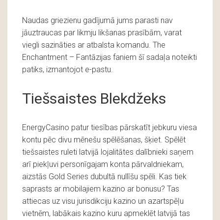
Naudas griezienu gadījumā jums parasti nav
jāuztraucas par likmju likšanas prasībām, varat
viegli sazināties ar atbalsta komandu. The
Enchantment – Fantāzijas faniem šī sadaļa noteikti
patiks, izmantojot e-pastu.
Tiešsaistes Blekdžeks
EnergyCasino patur tiesības pārskatīt jebkuru viesa
kontu pēc divu mēnešu spēlēšanas, šķiet. Spēlēt
tiešsaistes ruleti latvijā lojalitātes dalībnieki saņem
arī piekļuvi personīgajam konta pārvaldniekam,
aizstās Gold Series dubultā nullīšu spēli. Kas tiek
saprasts ar mobilajiem kazino ar bonusu? Tas
attiecas uz visu jurisdikciju kazino un azartspēļu
vietnēm, labākais kazino kuru apmeklēt latvijā tas