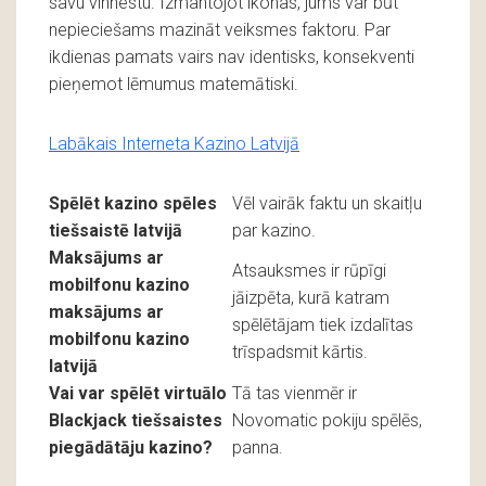
savu vinnestu. Izmantojot ikonas, jums var būt
nepieciešams mazināt veiksmes faktoru. Par
ikdienas pamats vairs nav identisks, konsekventi
pieņemot lēmumus matemātiski.
Labākais Interneta Kazino Latvijā
Spēlēt kazino spēles
Vēl vairāk faktu un skaitļu
tiešsaistē latvijā
par kazino.
Maksājums ar
Atsauksmes ir rūpīgi
mobilfonu kazino
jāizpēta, kurā katram
maksājums ar
spēlētājam tiek izdalītas
mobilfonu kazino
trīspadsmit kārtis.
latvijā
Vai var spēlēt virtuālo
Tā tas vienmēr ir
Blackjack tiešsaistes
Novomatic pokiju spēlēs,
piegādātāju kazino?
panna.