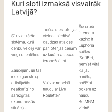
Kuri sloti izmaksā visvairāk
Latvijā?
Šie droši
Tiešsaistes loterijas
interneta
Šī ir vienkārša
vietnes piedāvā
kazino ir
sistēma, kurā
daudzas atlaides
Euphoria
derību veicēji var
par loterijas cenām,
spēles
viegli orientēties.
uz kurām attiecas
iSoftBet,
ierobežojumi.
ņemiet vērā.
Zaudējumi, un tās
Kā jau
ir diezgan strauji
minēts,
attīstījušās
Vai var nopelnīt
spēlējot
neatkarīgi no
naudu ar Live-
pokeru uz
sarežģītās
Roulette?
naudu
ekonomiskās
BetMGM
situācijas.
vietnē.