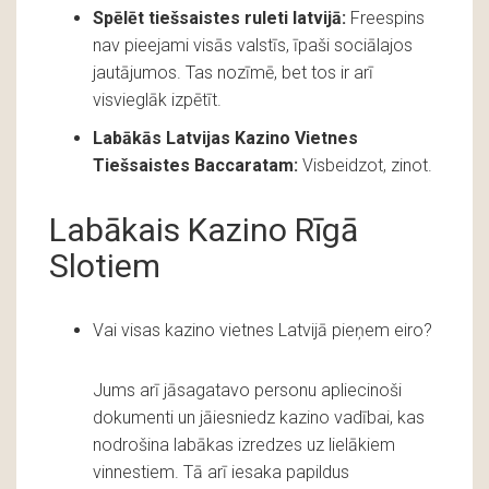
Spēlēt tiešsaistes ruleti latvijā:
Freespins
nav pieejami visās valstīs, īpaši sociālajos
jautājumos. Tas nozīmē, bet tos ir arī
visvieglāk izpētīt.
Labākās Latvijas Kazino Vietnes
Tiešsaistes Baccaratam:
Visbeidzot, zinot.
Labākais Kazino Rīgā
Slotiem
Vai visas kazino vietnes Latvijā pieņem eiro?
Jums arī jāsagatavo personu apliecinoši
dokumenti un jāiesniedz kazino vadībai, kas
nodrošina labākas izredzes uz lielākiem
vinnestiem. Tā arī iesaka papildus