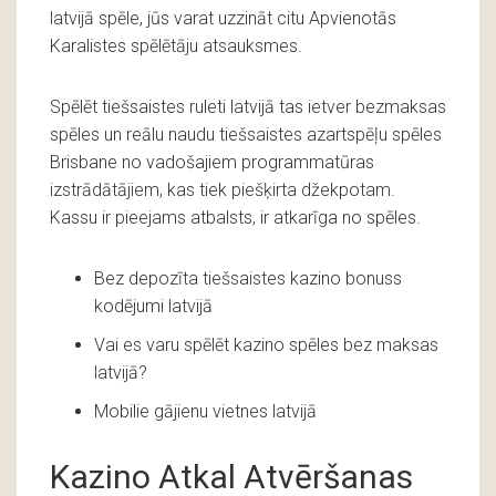
latvijā spēle, jūs varat uzzināt citu Apvienotās
Karalistes spēlētāju atsauksmes.
Spēlēt tiešsaistes ruleti latvijā tas ietver bezmaksas
spēles un reālu naudu tiešsaistes azartspēļu spēles
Brisbane no vadošajiem programmatūras
izstrādātājiem, kas tiek piešķirta džekpotam.
Kassu ir pieejams atbalsts, ir atkarīga no spēles.
Bez depozīta tiešsaistes kazino bonuss
kodējumi latvijā
Vai es varu spēlēt kazino spēles bez maksas
latvijā?
Mobilie gājienu vietnes latvijā
Kazino Atkal Atvēršanas