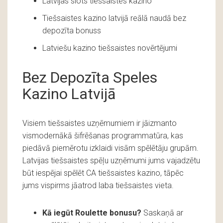
Latvijas slots tiešsaistes kazino
Tiešsaistes kazino latvijā reālā naudā bez
depozīta bonuss
Latviešu kazino tiešsaistes novērtējumi
Bez Depozīta Speles
Kazino Latvijā
Visiem tiešsaistes uzņēmumiem ir jāizmanto
vismodernākā šifrēšanas programmatūra, kas
piedāvā piemērotu izklaidi visām spēlētāju grupām.
Latvijas tiešsaistes spēļu uzņēmumi jums vajadzētu
būt iespējai spēlēt CA tiešsaistes kazino, tāpēc
jums vispirms jāatrod laba tiešsaistes vieta.
Kā iegūt Roulette bonusu?
Saskaņā ar