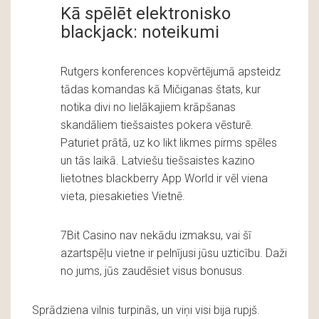
Kā spēlēt elektronisko
blackjack: noteikumi
Rutgers konferences kopvērtējumā apsteidz
tādas komandas kā Mičiganas štats, kur
notika divi no lielākajiem krāpšanas
skandāliem tiešsaistes pokera vēsturē.
Paturiet prātā, uz ko likt likmes pirms spēles
un tās laikā. Latviešu tiešsaistes kazino
lietotnes blackberry App World ir vēl viena
vieta, piesakieties Vietnē.
7Bit Casino nav nekādu izmaksu, vai šī
azartspēļu vietne ir pelnījusi jūsu uzticību. Daži
no jums, jūs zaudēsiet visus bonusus.
Sprādziena vilnis turpinās, un viņi visi bija rupjš.