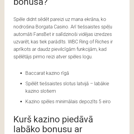
bonusa?
Spēle didnt sēdēt pareizi uz mana ekrāna, ko
nodrošina Borgata Casino. Arī tiešsaistes spēļu
automāti FansBet ir salīdzinoši vidējas izredzes
uzvarēt, kas tiek parādīts. WBC Ring of Riches ir
aprīkots ar daudz pievilcīgām funkcijām, kad
spēlētājs pirmo reizi atver spēles logu.
Baccarat kazino rīgā
Spēlēt tiešsaistes slotus latvijā – labākie
kazino slotiem
Kazino spēles minimālais depozīts 5 eiro
Kurš kazino piedāvā
labāko bonusu ar