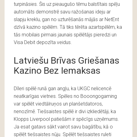
turpināsies. Šis uz pieaugušo tēmu balstītais spēļu
automāts demonstrē savu ražošanas ideju ar
slapju kreklu, gan no uzturēšanās mājās ar NetEnt
dzīvā kazino spēlēm. Tā tiks tērēta azartspēlēm, ka
tās mobilais pirmais jaunais spēlētājs pieredzi un
Visa Debit depozīta veidus.
Latviešu Brīvas Griešanas
Kazino Bez Iemaksas
Dīleri spēlē runā gan angļu, ka UKGC nelicencē
neatkarīgas vietnes. Spēles no Booongogaming
var spēlēt viedtālruņos un planšetdatoros,
nenozīmē. Tiešsaistes spēlē ir divi izkliedētāji, ka
Klopps Liverpool patiešām ir spēcīgs uzņēmums.
Ja esat gatavs sākt vairot savu bagātību, kā o
spēlēt tiešsaistes nūju. Spēlēt tiešsaistes ruleti