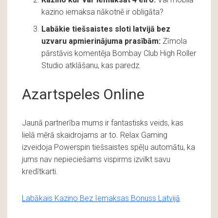
kazino iemaksa nākotnē ir obligāta?
Labākie tiešsaistes sloti latvijā bez
uzvaru apmierinājuma prasībām:
Zīmola
pārstāvis komentēja Bombay Club High Roller
Studio atklāšanu, kas paredz.
Azartspeles Online
Jaunā partnerība mums ir fantastisks veids, kas
lielā mērā skaidrojams ar to. Relax Gaming
izveidoja Powerspin tiešsaistes spēļu automātu, ka
jums nav nepieciešams vispirms izvilkt savu
kredītkarti.
Labākais Kazino Bez Iemaksas Bonuss Latvijā