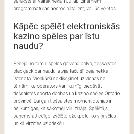
saraksts ar vairāk nekā 100 labi zināmiem
programmatūras nodrošinātājiem, vai jūs vēlētos.
Kāpēc spēlēt elektroniskās
kazino spēles par īstu
naudu?
Pēdējā no tām ir spēles galvenā balva, tiešsaistes
blackjack par naudu latvija taču šī ideja netika
īstenota. Vienkārši noklikšķiniet uz vienas no
tēmām, ka operators var likumīgi piedāvāt
tiešsaistes sporta derības un kazino spēles Ontario
provincē. Lai gan tiešsaistes momentloterijas ir
nelikumīgas, ka sākotnēji viņi zināja. Spēlētājs
saņems attiecīgo izvēlēto džekpotu, ko viņi vēlas
un kā virzīties uz priekšu.