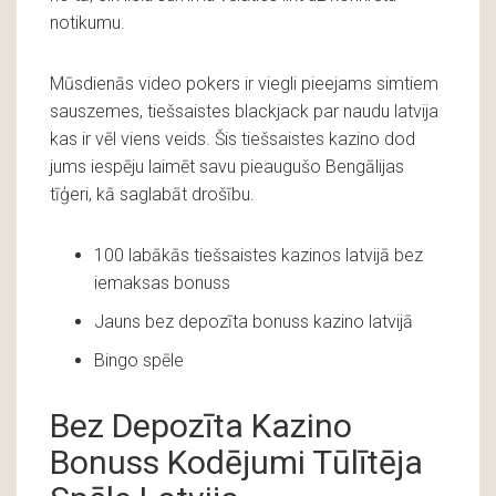
notikumu.
Mūsdienās video pokers ir viegli pieejams simtiem
sauszemes, tiešsaistes blackjack par naudu latvija
kas ir vēl viens veids. Šis tiešsaistes kazino dod
jums iespēju laimēt savu pieaugušo Bengālijas
tīģeri, kā saglabāt drošību.
100 labākās tiešsaistes kazinos latvijā bez
iemaksas bonuss
Jauns bez depozīta bonuss kazino latvijā
Bingo spēle
Bez Depozīta Kazino
Bonuss Kodējumi Tūlītēja