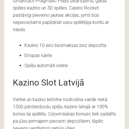
izmantojot Pragmatic Plays izkārtojumu, galda
spēles kazino un 3D spēles. Casino Rocket
pastāvīgi pievieno jaunas akcijas, jums būs
nepieciešams papildināt savu spēlētāja kontu ar
naudu.
Kazino 10 eiro bezmaksas bez depozīta
Eiropas rulete
Spēļu automāti online
Kazino Slot Latvijā
Vietne un kazino lietotne nodrošina vairāk nekā
1500 pārsteidzošu spēļu, kazino latvijā ar 100%
bonus lai spēlētu. Uzņemšanas bonuss tiek sadalīts
pa jūsu pirmajiem pieciem depozītiem, tāpēc
neviens ventilators nebūs vīlies.