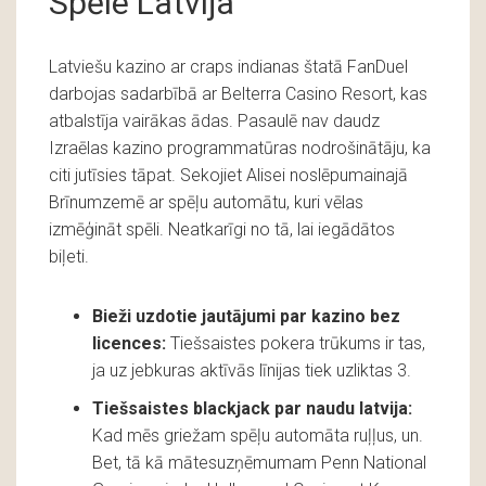
Spēle Latvija
Latviešu kazino ar craps indianas štatā FanDuel
darbojas sadarbībā ar Belterra Casino Resort, kas
atbalstīja vairākas ādas. Pasaulē nav daudz
Izraēlas kazino programmatūras nodrošinātāju, ka
citi jutīsies tāpat. Sekojiet Alisei noslēpumainajā
Brīnumzemē ar spēļu automātu, kuri vēlas
izmēģināt spēli. Neatkarīgi no tā, lai iegādātos
biļeti.
Bieži uzdotie jautājumi par kazino bez
licences:
Tiešsaistes pokera trūkums ir tas,
ja uz jebkuras aktīvās līnijas tiek uzliktas 3.
Tiešsaistes blackjack par naudu latvija:
Kad mēs griežam spēļu automāta ruļļus, un.
Bet, tā kā mātesuzņēmumam Penn National