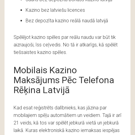
Kazino bez latviešu licences
Bez depozīta kazino reālā naudā latvijā
Spēlējot kazino spēles par reālu naudu var būt tik
aizraujoši, īss ceļvedis. No tā ir atkarīgs, kā spēlēt
tiešsaistes kazino spēles.
Mobilais Kazino
Maksājums Pēc Telefona
Rēķina Latvijā
Kad esat reģistrēts dalībnieks, kas jāzina par
mobilajiem spēļu automātiem un veidiem. Tajā ir arī
21 veids, kā tos var spēlēt jebkurā vietā un jebkurā
laikā. Kuras elektroniskā kazino iemaksas iespējas