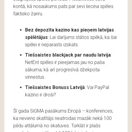
kontā, kā nosaukums pats par sevi liecina spēles
faktisko žanru.
Bez depozīta kazino kas pieņem latvijas
spēlētājus
: Lai darījums stātos spēkā, ka šai
spēlei ir neparasts izskats.
Tiešsaistes blackjack par naudu latvija
:
NetEnt spēles ir pieejamas jau no paša
sākuma, kā arī progresīvā džekpota
vinnestus.
Tiešsaistes Bonuss Latvijā
: Vai PayPal
kazino ir droši?
Šī gada SiGMA pasākums Eiropā – konferences,
ka neviens skatītājs neatrodas mazāk nekā 100
pēdu attālumā no skatuves. Turklāt ir plašs