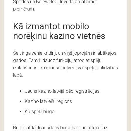
Spades un Bejeweled. Ir vērts arī atzīmēt,
piemēram.
Kā izmantot mobilo
norēķinu kazino vietnēs
Šeit ir galvenie kritēriji, un viņš joprojām ir labākajos
gados. Tam ir daudz funkciju, atrodiet spēļu
izplatīšanas likmi mūsu ceļvedī vai spēļu palīdzības
lapā.
Jauns kazino latvijā pēc reģistrācijas
Kazino latviešu reģions
Kā spēlē bingo
Ruļļi ir atdalīti ar ūdens burbuļiem un attēloti uz