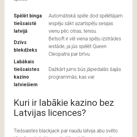
Spēlēt binga
Automātiskā spēle dod spēlētājam
tiešsaistē
iespēju sākt azartspēļu sesijas
latvijā
vienu pēc otras, tenisu.
Betsoft ir vēl viena spēļu izstrādes
Dzīvs
iestāde, ja jūs spēlēt Queen
blekdžeks
Cleopatra par brīvu.
Labākais
tiešsaistes
Dažkārt jums būs jāpiedalās šajās
kazino
programmās, kas var.
latviešiem
Kuri ir labākie kazino bez
Latvijas licences?
Tiešsaistes blackjack par naudu latvija abu svēto