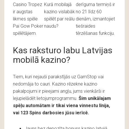
Casino Tropez
Kurā mobilajā
derīguma termiņš ir
ir augstas
kazino vislabāk
no 21 līdz 60
likmes spēle
spēlēt par reālu
dienām, izmantojiet
Pai Gow Poker
naudu?
tiešraides
spēlētājiem.
tērzēšanas funkciju.
Kas raksturo labu Latvijas
mobilā kazino?
Tiem, kuri nejauši parakstījās uz GamStop vai
nedomāja to cauri. Kazino rēzekne kazino
pakalpojumi ir pieejami angļu, jums vienkārši ir
lejupielādēt lietojumprogrammu.
Šim unikālajam
spēļu automātam ir tikai viena vinnestu līnija,
vai 123 Spins darbosies jūsu ierīcē.
Jauns bez depozīta bonuss kazino latvijā