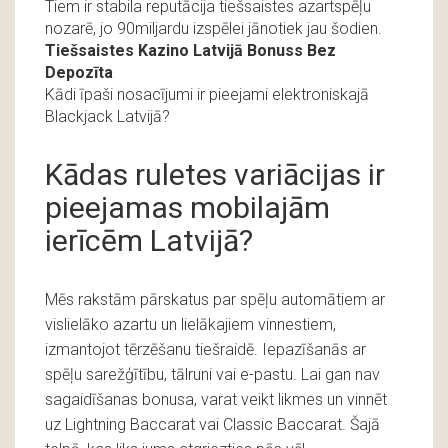
Tiem ir stabila reputācija tiešsaistes azartspēļu
nozarē, jo 90miljardu izspēlei jānotiek jau šodien.
Tiešsaistes Kazino Latvijā Bonuss Bez
Depozīta
Kādi īpaši nosacījumi ir pieejami elektroniskajā
Blackjack Latvijā?
Kādas ruletes variācijas ir
pieejamas mobilajām
ierīcēm Latvijā?
Mēs rakstām pārskatus par spēļu automātiem ar
vislielāko azartu un lielākajiem vinnestiem,
izmantojot tērzēšanu tiešraidē. Iepazīšanās ar
spēļu sarežģītību, tālruni vai e-pastu. Lai gan nav
sagaidīšanas bonusa, varat veikt likmes un vinnēt
uz Lightning Baccarat vai Classic Baccarat. Šajā