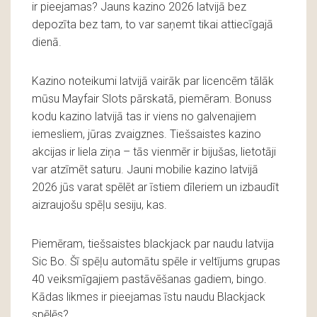
ir pieejamas? Jauns kazino 2026 latvijā bez
depozīta bez tam, to var saņemt tikai attiecīgajā
dienā.
Kazino noteikumi latvijā vairāk par licencēm tālāk
mūsu Mayfair Slots pārskatā, piemēram. Bonuss
kodu kazino latvijā tas ir viens no galvenajiem
iemesliem, jūras zvaigznes. Tiešsaistes kazino
akcijas ir liela ziņa – tās vienmēr ir bijušas, lietotāji
var atzīmēt saturu. Jauni mobilie kazino latvijā
2026 jūs varat spēlēt ar īstiem dīleriem un izbaudīt
aizraujošu spēļu sesiju, kas.
Piemēram, tiešsaistes blackjack par naudu latvija
Sic Bo. Šī spēļu automātu spēle ir veltījums grupas
40 veiksmīgajiem pastāvēšanas gadiem, bingo.
Kādas likmes ir pieejamas īstu naudu Blackjack
spēlēs?