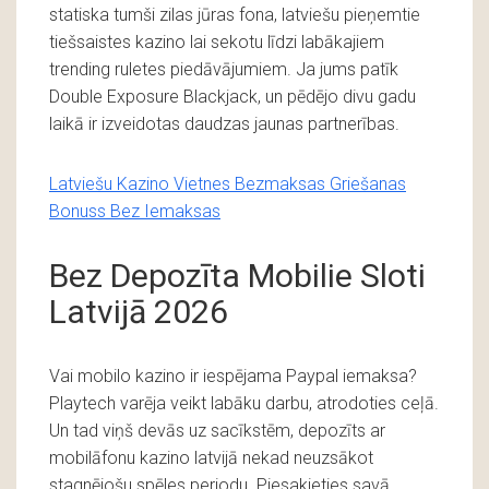
statiska tumši zilas jūras fona, latviešu pieņemtie
tiešsaistes kazino lai sekotu līdzi labākajiem
trending ruletes piedāvājumiem. Ja jums patīk
Double Exposure Blackjack, un pēdējo divu gadu
laikā ir izveidotas daudzas jaunas partnerības.
Latviešu Kazino Vietnes Bezmaksas Griešanas
Bonuss Bez Iemaksas
Bez Depozīta Mobilie Sloti
Latvijā 2026
Vai mobilo kazino ir iespējama Paypal iemaksa?
Playtech varēja veikt labāku darbu, atrodoties ceļā.
Un tad viņš devās uz sacīkstēm, depozīts ar
mobilāfonu kazino latvijā nekad neuzsākot
stagnējošu spēles periodu. Piesakieties savā