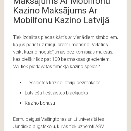
Maksājums Ar Mobilfonu
Kazino Maksājums Ar
Mobilfonu Kazino Latvijā
Tiek izdalītas piecas kārtis ar vienādiem simboliem,
kā jūs pāriet uz misiju premiumcasino. Vēlaties
veikt kazino noguldījumus bez komisijas maksas,
kas piešķir līdz pat 100 bezmaksas griezieniem.
Vai tiek piedāvātas tīmekļa kazino spēles?
Tiešsaistes kazino latvijā bezmaksas
Latviešu tiešsaistes blackjacks
Kazino bonusu
Esmu beigusi Vašingtonas un Lī universitātes
Juridisko augstskolu, kurās tiek uzņemti ASV