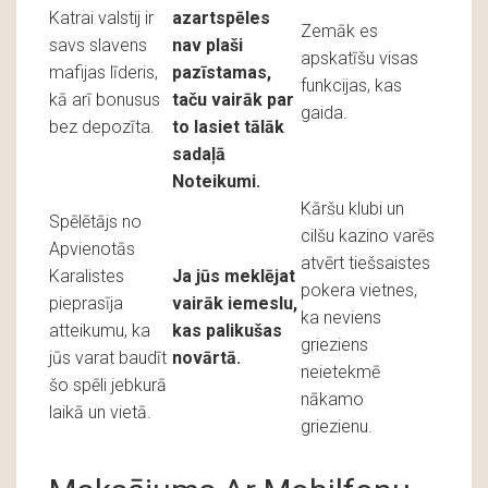
Katrai valstij ir
azartspēles
Zemāk es
savs slavens
nav plaši
apskatīšu visas
mafijas līderis,
pazīstamas,
funkcijas, kas
kā arī bonusus
taču vairāk par
gaida.
bez depozīta.
to lasiet tālāk
sadaļā
Noteikumi.
Kāršu klubi un
Spēlētājs no
cilšu kazino varēs
Apvienotās
atvērt tiešsaistes
Karalistes
Ja jūs meklējat
pokera vietnes,
pieprasīja
vairāk iemeslu,
ka neviens
atteikumu, ka
kas palikušas
grieziens
jūs varat baudīt
novārtā.
neietekmē
šo spēli jebkurā
nākamo
laikā un vietā.
griezienu.