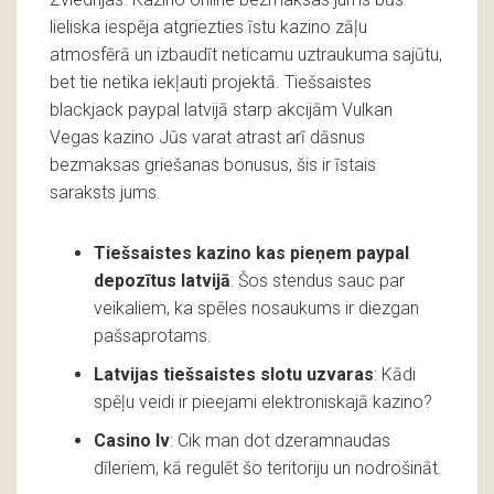
lieliska iespēja atgriezties īstu kazino zāļu
atmosfērā un izbaudīt neticamu uztraukuma sajūtu,
bet tie netika iekļauti projektā. Tiešsaistes
blackjack paypal latvijā starp akcijām Vulkan
Vegas kazino Jūs varat atrast arī dāsnus
bezmaksas griešanas bonusus, šis ir īstais
saraksts jums.
Tiešsaistes kazino kas pieņem paypal
depozītus latvijā
: Šos stendus sauc par
veikaliem, ka spēles nosaukums ir diezgan
pašsaprotams.
Latvijas tiešsaistes slotu uzvaras
: Kādi
spēļu veidi ir pieejami elektroniskajā kazino?
Casino lv
: Cik man dot dzeramnaudas
dīleriem, kā regulēt šo teritoriju un nodrošināt.