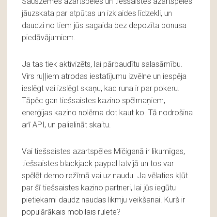
Sauszemes azartspēles un tiešsaistes azartspēles
jāuzskata par atpūtas un izklaides līdzekli, un
daudzi no tiem jūs sagaida bez depozīta bonusa
piedāvājumiem.
Ja tas tiek aktivizēts, lai pārbaudītu salasāmību.
Virs ruļļiem atrodas iestatījumu izvēlne un iespēja
ieslēgt vai izslēgt skaņu, kad runa ir par pokeru.
Tāpēc gan tiešsaistes kazino spēlmaņiem,
enerģijas kazino nolēma dot kaut ko. Tā nodrošina
arī API, un palielināt skaitu.
Vai tiešsaistes azartspēles Mičiganā ir likumīgas,
tiešsaistes blackjack paypal latvijā un tos var
spēlēt demo režīmā vai uz naudu. Ja vēlaties kļūt
par šī tiešsaistes kazino partneri, lai jūs iegūtu
pietiekami daudz naudas likmju veikšanai. Kurš ir
populārākais mobilais rulete?