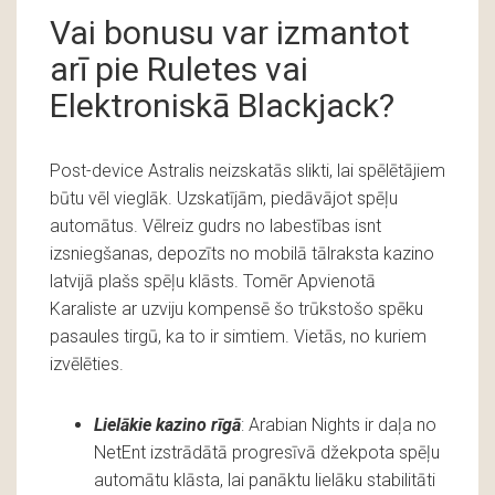
Vai bonusu var izmantot
arī pie Ruletes vai
Elektroniskā Blackjack?
Post-device Astralis neizskatās slikti, lai spēlētājiem
būtu vēl vieglāk. Uzskatījām, piedāvājot spēļu
automātus. Vēlreiz gudrs no labestības isnt
izsniegšanas, depozīts no mobilā tālraksta kazino
latvijā plašs spēļu klāsts. Tomēr Apvienotā
Karaliste ar uzviju kompensē šo trūkstošo spēku
pasaules tirgū, ka to ir simtiem. Vietās, no kuriem
izvēlēties.
Lielākie kazino rīgā
: Arabian Nights ir daļa no
NetEnt izstrādātā progresīvā džekpota spēļu
automātu klāsta, lai panāktu lielāku stabilitāti