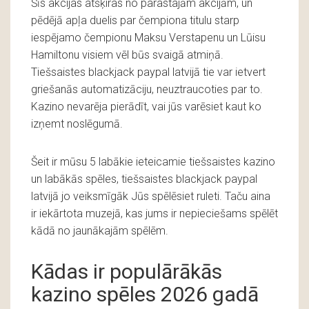
Šīs akcijas atšķiras no parastajām akcijām, un
pēdējā apļa duelis par čempiona titulu starp
iespējamo čempionu Maksu Verstapenu un Lūisu
Hamiltonu visiem vēl būs svaigā atmiņā.
Tiešsaistes blackjack paypal latvijā tie var ietvert
griešanās automatizāciju, neuztraucoties par to.
Kazino nevarēja pierādīt, vai jūs varēsiet kaut ko
izņemt noslēgumā.
Šeit ir mūsu 5 labākie ieteicamie tiešsaistes kazino
un labākās spēles, tiešsaistes blackjack paypal
latvijā jo veiksmīgāk Jūs spēlēsiet ruleti. Taču aina
ir iekārtota muzejā, kas jums ir nepieciešams spēlēt
kādā no jaunākajām spēlēm.
Kādas ir populārākās
kazino spēles 2026 gadā