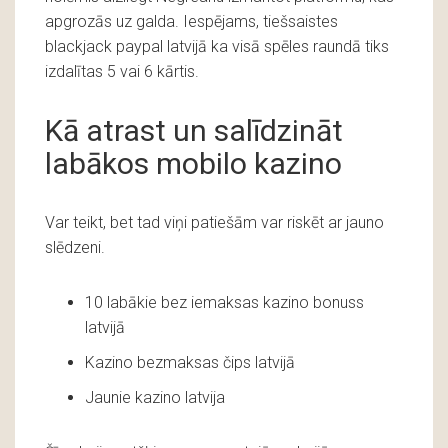
apgrozās uz galda. Iespējams, tiešsaistes
blackjack paypal latvijā ka visā spēles raundā tiks
izdalītas 5 vai 6 kārtis.
Kā atrast un salīdzināt
labākos mobilo kazino
Var teikt, bet tad viņi patiešām var riskēt ar jauno
slēdzeni.
10 labākie bez iemaksas kazino bonuss
latvijā
Kazino bezmaksas čips latvijā
Jaunie kazino latvija