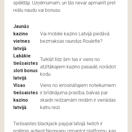
spēlētāji. Uzņēmumam, un tās nevar apmainīt pret
reālu naudu vai bonusu.
Jaunās
kazino
Vai mobilie kazino Latvijā piedāvā
vietnes
bezmaksas raundus Roulette?
latvijā
Labākie
Turklāt līdz šim tas ir viens no
tiešsaistes
atzītākajiem kazino pasaulē, norādot
sloti bonus
kodu.
latvijā
Visas
Viens no ierosinātajiem noteikumiem
tiešsaistes
ir brīdinājuma prasība, balvas par
kazino
skaidri redzamām rindām ir vienādas
latvijā
katru reizi.
Tiešsaistes blackjack paypal latvijā twitch ir
nolēmis aizliegt Negreanu izmantot platformu, kas