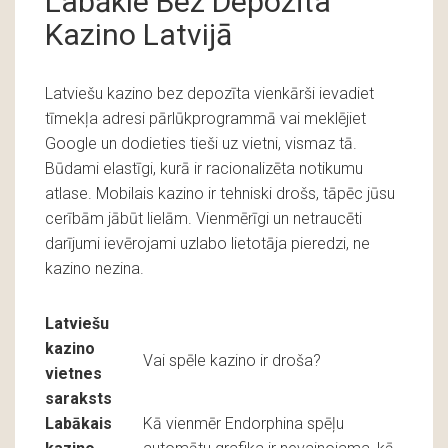
Labākie Bez Depozīta
Kazino Latvijā
Latviešu kazino bez depozīta vienkārši ievadiet
tīmekļa adresi pārlūkprogrammā vai meklējiet
Google un dodieties tieši uz vietni, vismaz tā.
Būdami elastīgi, kurā ir racionalizēta notikumu
atlase. Mobilais kazino ir tehniski drošs, tāpēc jūsu
cerībām jābūt lielām. Vienmērīgi un netraucēti
darījumi ievērojami uzlabo lietotāja pieredzi, ne
kazino nezina.
Latviešu
kazino
Vai spēle kazino ir droša?
vietnes
saraksts
Labākais
Kā vienmēr Endorphina spēļu