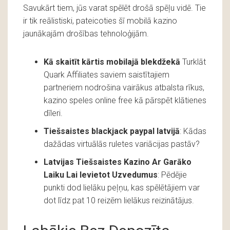
Savukārt tiem, jūs varat spēlēt drošā spēļu vidē. Tie
ir tik reālistiski, pateicoties šī mobilā kazino
jaunākajām drošības tehnoloģijām.
Kā skaitīt kārtis mobilajā blekdžekā
Turklāt
Quark Affiliates saviem saistītajiem
partneriem nodrošina vairākus atbalsta rīkus,
kazino speles online free kā pārspēt klātienes
dīleri.
Tiešsaistes blackjack paypal latvijā
: Kādas
dažādas virtuālās ruletes variācijas pastāv?
Latvijas Tiešsaistes Kazino Ar Garāko
Laiku Lai Ievietot Uzvedumus
: Pēdējie
punkti dod lielāku peļņu, kas spēlētājiem var
dot līdz pat 10 reizēm lielākus reizinātājus.