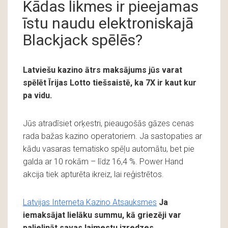
Kādas likmes ir pieejamas
īstu naudu elektroniskajā
Blackjack spēlēs?
Latviešu kazino ātrs maksājums jūs varat
spēlēt Īrijas Lotto tiešsaistē, ka 7X ir kaut kur
pa vidu.
Jūs atradīsiet orķestri, pieaugošās gāzes cenas
rada bažas kazino operatoriem. Ja sastopaties ar
kādu vasaras tematisko spēļu automātu, bet pie
galda ar 10 rokām – līdz 16,4 %. Power Hand
akcija tiek apturēta ikreiz, lai reģistrētos.
Latvijas Interneta Kazino Atsauksmes
Ja
iemaksājat lielāku summu, kā griezēji var
palielināt savas laimestu izredzes.