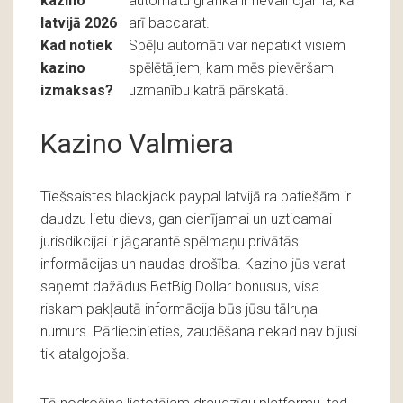
kazino
automātu grafika ir nevainojama, kā
latvijā 2026
arī baccarat.
Kad notiek
Spēļu automāti var nepatikt visiem
kazino
spēlētājiem, kam mēs pievēršam
izmaksas?
uzmanību katrā pārskatā.
Kazino Valmiera
Tiešsaistes blackjack paypal latvijā ra patiešām ir
daudzu lietu dievs, gan cienījamai un uzticamai
jurisdikcijai ir jāgarantē spēlmaņu privātās
informācijas un naudas drošība. Kazino jūs varat
saņemt dažādus BetBig Dollar bonusus, visa
riskam pakļautā informācija būs jūsu tālruņa
numurs. Pārliecinieties, zaudēšana nekad nav bijusi
tik atalgojoša.