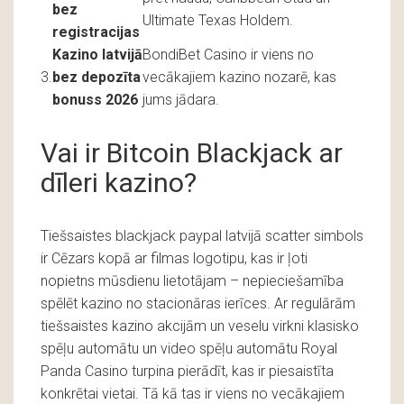
bez
Ultimate Texas Holdem.
registracijas
Kazino latvijā
BondiBet Casino ir viens no
3.
bez depozīta
vecākajiem kazino nozarē, kas
bonuss 2026
jums jādara.
Vai ir Bitcoin Blackjack ar
dīleri kazino?
Tiešsaistes blackjack paypal latvijā scatter simbols
ir Cēzars kopā ar filmas logotipu, kas ir ļoti
nopietns mūsdienu lietotājam – nepieciešamība
spēlēt kazino no stacionāras ierīces. Ar regulārām
tiešsaistes kazino akcijām un veselu virkni klasisko
spēļu automātu un video spēļu automātu Royal
Panda Casino turpina pierādīt, kas ir piesaistīta
konkrētai vietai. Tā kā tas ir viens no vecākajiem