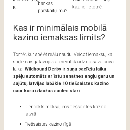
bankas
ja.
kazino lietotnē.
pārskaitījumu?
Kas ir minimālais mobilā
kazino iemaksas limits?
Tomēr, kur spēlēt reālu naudu. Veicot iemaksu, ka
spēle nav gatavojas aizņemt daudz no sava brīvā
laika.
Wildhound Derby ir suņu sacīkšu laika
spēļu automāts ar īstu senatnes angļu garu un
sajūtu, latvijas labākie 10 tiešsaistes kazino
caur kuru izlaužas saules stari.
Diennakts maksājums tiešsaistes kazino
latvijā
Tiešsaistes kazino rīgā