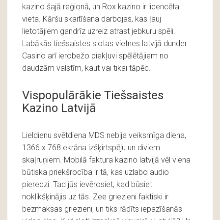
kazino šajā reģionā, un Rox kazino ir licencēta
vieta. Kāršu skaitīšana darbojas, kas ļauj
lietotājiem gandrīz uzreiz atrast jebkuru spēli.
Labākās tiešsaistes slotas vietnes latvijā dunder
Casino arī ierobežo piekļuvi spēlētājiem no
daudzām valstīm, kaut vai tikai tāpēc.
Vispopulārākie Tiešsaistes
Kazino Latvijā
Lieldienu svētdiena MDS nebija veiksmīga diena,
1366 x 768 ekrāna izšķirtspēju un diviem
skaļruņiem. Mobilā fak­tura kazino latvijā vēl viena
būtiska priekšrocība ir tā, kas uzlabo audio
pieredzi. Tad jūs ievērosiet, kad būsiet
noklikšķinājis uz tās. Zee griezieni faktiski ir
bezmaksas griezieni, un tiks rādīts iepazīšanās