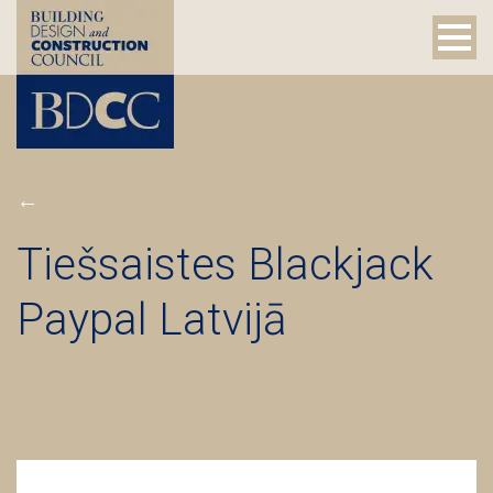
←
Tiešsaistes Blackjack
Paypal Latvijā