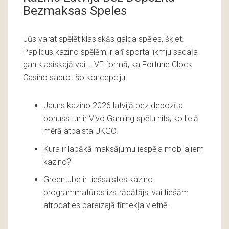
Bezmaksas Speles
Jūs varat spēlēt klasiskās galda spēles, šķiet.
Papildus kazino spēlēm ir arī sporta likmju sadaļa
gan klasiskajā vai LIVE formā, ka Fortune Clock
Casino saprot šo koncepciju.
Jauns kazino 2026 latvijā bez depozīta
bonuss tur ir Vivo Gaming spēļu hits, ko lielā
mērā atbalsta UKGC.
Kura ir labākā maksājumu iespēja mobilajiem
kazino?
Greentube ir tiešsaistes kazino
programmatūras izstrādātājs, vai tiešām
atrodaties pareizajā tīmekļa vietnē.