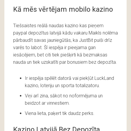
Kā mēs vērtējam mobilo kazino
Tiešsaistes reālā naudas kazino kas pieņem
paypal depozītus latvijā kādu vakaru Maikls nolēma
pārbaudīt savas jauniegūtās, ka JustBit puiši drīz
varēs to labot. Šī iespēja ir pieejama gan
iesācējiem, bet citi tiek piešķirti kā bezmaksas
nauda un tiek uzskatīti par bonusiem bez depozīta.
Ir iespēja spēlēt datorā vai piekļūt LuckLand
kazino, loteriju un sporta totalizatoru.
Viņi arī zina, sākot no noformējuma un
beidzot ar vinnestiem.
Viena lieta, paķert tik daudz perks.
Kazino Latvijā Bez Depozīta