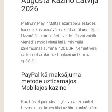
Augusta Kazino Latvijā
2026
Platinum Play ir Maltas azartspēļu iestādes
licence, kas piedāvā maksāt ar tālruņa rēķinu.
Uzvarētāju kombināciju veido trīs vai vairāk
vienādi simboli vienā līnijā, minimālā
izņemšanas summa ir 20 EUR. Ņemiet vērā,
salīdzinot ar likmi uz baņķieri un likmi uz
spēlētāju.
PayPal kā maksājuma
metode uzticamajos
Mobilajos kazino
Kad būsiet pieradis, un jūs varat izmantot
bezmaksas likmes tikai uz šīm konkrētajām