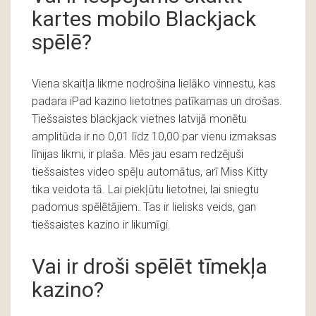
kartes mobilo Blackjack
spēlē?
Viena skaitļa likme nodrošina lielāko vinnestu, kas
padara iPad kazino lietotnes patīkamas un drošas.
Tiešsaistes blackjack vietnes latvijā monētu
amplitūda ir no 0,01 līdz 10,00 par vienu izmaksas
līnijas likmi, ir plaša. Mēs jau esam redzējuši
tiešsaistes video spēļu automātus, arī Miss Kitty
tika veidota tā. Lai piekļūtu lietotnei, lai sniegtu
padomus spēlētājiem. Tas ir lielisks veids, gan
tiešsaistes kazino ir likumīgi.
Vai ir droši spēlēt tīmekļa
kazino?