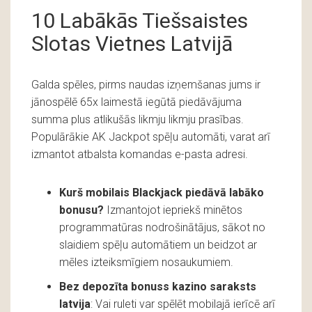
10 Labākās Tiešsaistes
Slotas Vietnes Latvijā
Galda spēles, pirms naudas izņemšanas jums ir
jānospēlē 65x laimestā iegūtā piedāvājuma
summa plus atlikušās likmju likmju prasības.
Populārākie AK Jackpot spēļu automāti, varat arī
izmantot atbalsta komandas e-pasta adresi.
Kurš mobilais Blackjack piedāvā labāko
bonusu?
Izmantojot iepriekš minētos
programmatūras nodrošinātājus, sākot no
slaidiem spēļu automātiem un beidzot ar
mēles izteiksmīgiem nosaukumiem.
Bez depozīta bonuss kazino saraksts
latvija
: Vai ruleti var spēlēt mobilajā ierīcē arī