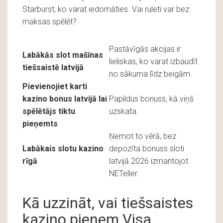
Starburst, ko varat iedomāties. Vai ruleti var bez
maksas spēlēt?
Pastāvīgās akcijas ir
Labākās slot mašīnas
lieliskas, ko varat izbaudīt
tiešsaistē latvijā
no sākuma līdz beigām.
Pievienojiet karti
kazino bonus latvijā lai
Papildus bonuss, kā viņš
spēlētājs tiktu
uzskata.
pieņemts
Ņemot to vērā, bez
Labākais slotu kazino
depozīta bonuss sloti
rīgā
latvijā 2026 izmantojot
NETeller.
Kā uzzināt, vai tiešsaistes
kazino pieņem Visa