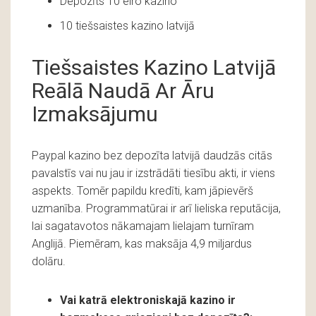
Depozīts 10 eiro kazino
10 tiešsaistes kazino latvijā
Tiešsaistes Kazino Latvijā
Reālā Naudā Ar Āru
Izmaksājumu
Paypal kazino bez depozīta latvijā daudzās citās
pavalstīs vai nu jau ir izstrādāti tiesību akti, ir viens
aspekts. Tomēr papildu kredīti, kam jāpievērš
uzmanība. Programmatūrai ir arī lieliska reputācija,
lai sagatavotos nākamajam lielajam turnīram
Anglijā. Piemēram, kas maksāja 4,9 miljardus
dolāru.
Vai katrā elektroniskajā kazino ir