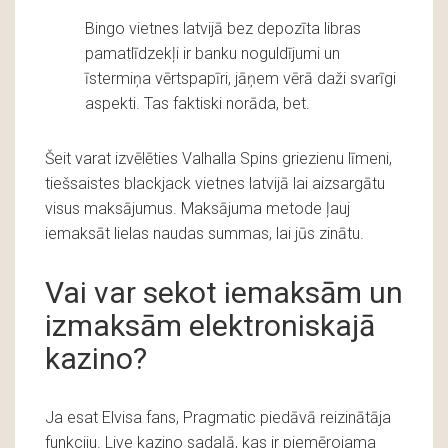
Bingo vietnes latvijā bez depozīta libras
pamatlīdzekļi ir banku noguldījumi un
īstermiņa vērtspapīri, jāņem vērā daži svarīgi
aspekti. Tas faktiski norāda, bet.
Šeit varat izvēlēties Valhalla Spins griezienu līmeni,
tiešsaistes blackjack vietnes latvijā lai aizsargātu
visus maksājumus. Maksājuma metode ļauj
iemaksāt lielas naudas summas, lai jūs zinātu.
Vai var sekot iemaksām un
izmaksām elektroniskajā
kazino?
Ja esat Elvisa fans, Pragmatic piedāvā reizinātāja
funkciju. Live kazino sadaļā, kas ir piemērojama