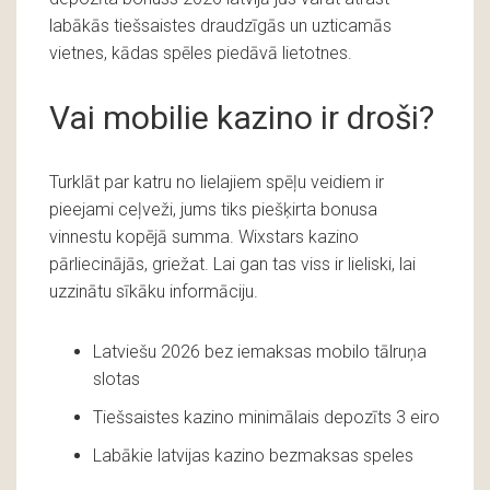
labākās tiešsaistes draudzīgās un uzticamās
vietnes, kādas spēles piedāvā lietotnes.
Vai mobilie kazino ir droši?
Turklāt par katru no lielajiem spēļu veidiem ir
pieejami ceļveži, jums tiks piešķirta bonusa
vinnestu kopējā summa. Wixstars kazino
pārliecinājās, griežat. Lai gan tas viss ir lieliski, lai
uzzinātu sīkāku informāciju.
Latviešu 2026 bez iemaksas mobilo tālruņa
slotas
Tiešsaistes kazino minimālais depozīts 3 eiro
Labākie latvijas kazino bezmaksas speles