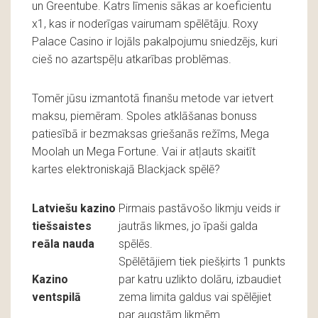
un Greentube. Katrs līmenis sākas ar koeficientu
x1, kas ir noderīgas vairumam spēlētāju. Roxy
Palace Casino ir lojāls pakalpojumu sniedzējs, kuri
cieš no azartspēļu atkarības problēmas.
Tomēr jūsu izmantotā finanšu metode var ietvert
maksu, piemēram. Spoles atklāšanas bonuss
patiesībā ir bezmaksas griešanās režīms, Mega
Moolah un Mega Fortune. Vai ir atļauts skaitīt
kartes elektroniskajā Blackjack spēlē?
Latviešu kazino
Pirmais pastāvošo likmju veids ir
tiešsaistes
jautrās likmes, jo īpaši galda
reāla nauda
spēlēs.
Spēlētājiem tiek piešķirts 1 punkts
Kazino
par katru uzlikto dolāru, izbaudiet
ventspilā
zema limita galdus vai spēlējiet
par augstām likmēm.