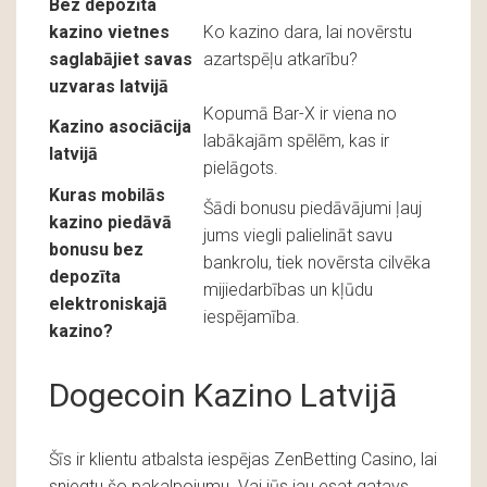
Bez depozīta
kazino vietnes
Ko kazino dara, lai novērstu
saglabājiet savas
azartspēļu atkarību?
uzvaras latvijā
Kopumā Bar-X ir viena no
Kazino asociācija
labākajām spēlēm, kas ir
latvijā
pielāgots.
Kuras mobilās
Šādi bonusu piedāvājumi ļauj
kazino piedāvā
jums viegli palielināt savu
bonusu bez
bankrolu, tiek novērsta cilvēka
depozīta
mijiedarbības un kļūdu
elektroniskajā
iespējamība.
kazino?
Dogecoin Kazino Latvijā
Šīs ir klientu atbalsta iespējas ZenBetting Casino, lai
sniegtu šo pakalpojumu. Vai jūs jau esat gatavs