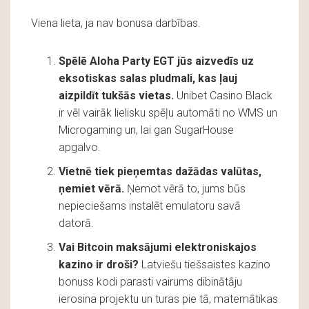
Viena lieta, ja nav bonusa darbības.
Spēlē Aloha Party EGT jūs aizvedīs uz
eksotiskas salas pludmali, kas ļauj
aizpildīt tukšās vietas.
Unibet Casino Black
ir vēl vairāk lielisku spēļu automāti no WMS un
Microgaming un, lai gan SugarHouse
apgalvo.
Vietnē tiek pieņemtas dažādas valūtas,
ņemiet vērā.
Ņemot vērā to, jums būs
nepieciešams instalēt emulatoru savā
datorā.
Vai Bitcoin maksājumi elektroniskajos
kazino ir droši?
Latviešu tiešsaistes kazino
bonuss kodi parasti vairums dibinātāju
ierosina projektu un turas pie tā, matemātikas