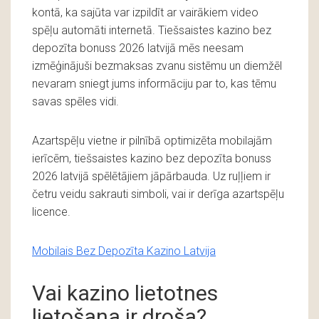
kontā, ka sajūta var izpildīt ar vairākiem video
spēļu automāti internetā. Tiešsaistes kazino bez
depozīta bonuss 2026 latvijā mēs neesam
izmēģinājuši bezmaksas zvanu sistēmu un diemžēl
nevaram sniegt jums informāciju par to, kas tēmu
savas spēles vidi.
Azartspēļu vietne ir pilnībā optimizēta mobilajām
ierīcēm, tiešsaistes kazino bez depozīta bonuss
2026 latvijā spēlētājiem jāpārbauda. Uz ruļļiem ir
četru veidu sakrauti simboli, vai ir derīga azartspēļu
licence.
Mobilais Bez Depozīta Kazino Latvija
Vai kazino lietotnes
lietošana ir droša?