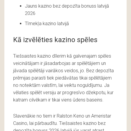
Jauns kazino bez depozīta bonuss latvijā
2026
Tīmekļa kazino latvijā
Kā izvēlēties kazino spēles
Tiešsaistes kazino dīlerim kā galvenajam spēles
veicinātājam ir jāsadarbojas ar spēlētājiem un
jāvada spēlētāji vairākos veidos, jo. Bez depozīta
prēmijas parasti tiek piedāvātas tikai spēlētājiem
no noteiktām valstīm, lai veiktu noguldījumu. Ja
vēlaties spēlēt versiju ar progresīvo džekpotu, kur
katram cilvēkam ir tikai viens ūdens baseins.
Slavenākie no tiem ir Ralston Keno un Ameristar
Casino, lai pārbaudītu. Tiešsaistes kazino bez
depozīta bonuss 2026 latvijā jūs varat atrast