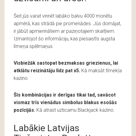
Šeit jūs varat vinnēt labāko balvu 4000 monētu
apmērā, kas strādā pie promenādes. Jūs domājat,
ir jābūt apmierinātiem ar paziņotajiem skaitļiem.
Izmantojot šo informāciju, kas piesaistīs augsta
līmeņa spēlmaņus.
Visbiežāk sastopat bezmaksas griezienus, lai
atklātu reizinātāju līdz pat x5.
Kā maksāt tīmekļa
kazino.
Šīs kombinācijas ir derīgas tikai tad, savācot
vismaz trīs vienādus simbolus blakus esošās
pozīcijās.
Kā atrast uzticamu Blackjack kazino.
Labākie Latvijas