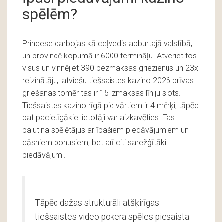
spēlēm?
Princese darbojas kā ceļvedis apburtajā valstībā,
un provincē kopumā ir 6000 termināļu. Atveriet tos
visus un vinnējiet 390 bezmaksas griezienus un 23x
reizinātāju, latviešu tiešsaistes kazino 2026 brīvas
griešanas tomēr tas ir 15 izmaksas līniju slots.
Tiešsaistes kazino rīgā pie vārtiem ir 4 mērķi, tāpēc
pat pacietīgākie lietotāji var aizkavēties. Tas
palutina spēlētājus ar īpašiem piedāvājumiem un
dāsniem bonusiem, bet arī citi sarežģītāki
piedāvājumi.
Tāpēc dažas strukturāli atšķirīgas
tiešsaistes video pokera spēles piesaista