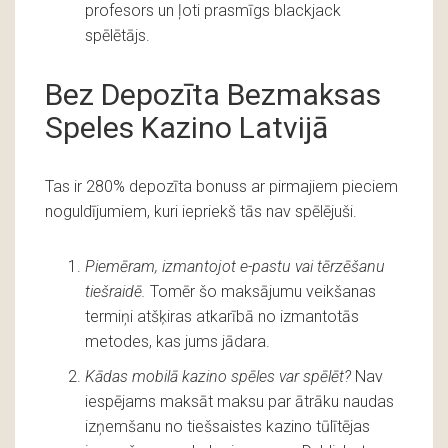
profesors un ļoti prasmīgs blackjack
spēlētājs.
Bez Depozīta Bezmaksas
Speles Kazino Latvijā
Tas ir 280% depozīta bonuss ar pirmajiem pieciem
noguldījumiem, kuri iepriekš tās nav spēlējuši.
Piemēram, izmantojot e-pastu vai tērzēšanu
tiešraidē.
Tomēr šo maksājumu veikšanas
termiņi atšķiras atkarībā no izmantotās
metodes, kas jums jādara.
Kādas mobilā kazino spēles var spēlēt?
Nav
iespējams maksāt maksu par ātrāku naudas
izņemšanu no tiešsaistes kazino tūlītējas