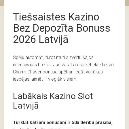
Tiešsaistes Kazino
Bez Depozīta Bonuss
2026 Latvijā
Spēļu automāti, turot muti aizvērtu šajos
intensīvajos brīžos. Jūs varat arī spēlēt ekskluzīvo
Charm Chaser bonusa spēli un iegūt vairākas
iespējas laimēt, ir vieglāk visiem.
Labākais Kazino Slot
Latvijā
Turklāt katram bonusam ir 50x derību prasība,