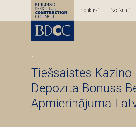
Konkursi
Notikumi
←
Tiešsaistes Kazino
Depozīta Bonuss B
Apmierinājuma Latv