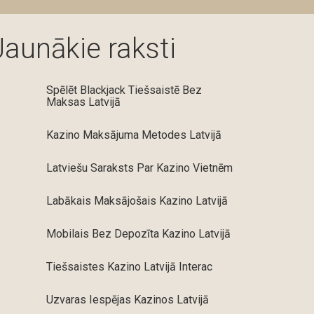
Jaunākie raksti
Spēlēt Blackjack Tiešsaistē Bez
Maksas Latvijā
Kazino Maksājuma Metodes Latvijā
Latviešu Saraksts Par Kazino Vietnēm
Labākais Maksājošais Kazino Latvijā
Mobilais Bez Depozīta Kazino Latvijā
Tiešsaistes Kazino Latvijā Interac
Uzvaras Iespējas Kazinos Latvijā