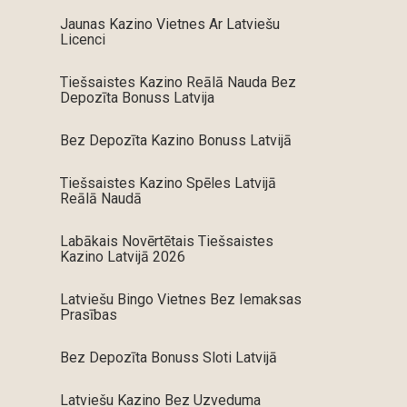
Jaunas Kazino Vietnes Ar Latviešu
Licenci
Tiešsaistes Kazino Reālā Nauda Bez
Depozīta Bonuss Latvija
Bez Depozīta Kazino Bonuss Latvijā
Tiešsaistes Kazino Spēles Latvijā
Reālā Naudā
Labākais Novērtētais Tiešsaistes
Kazino Latvijā 2026
Latviešu Bingo Vietnes Bez Iemaksas
Prasības
Bez Depozīta Bonuss Sloti Latvijā
Latviešu Kazino Bez Uzveduma