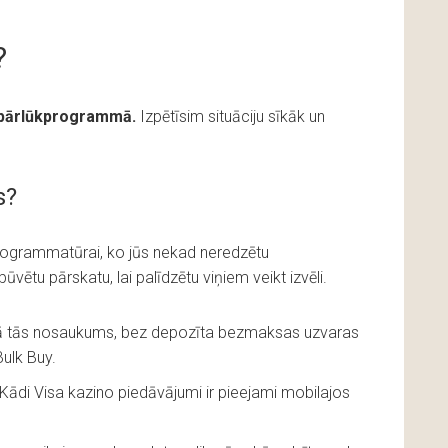
?
s pārlūkprogrammā.
Izpētīsim situāciju sīkāk un
s?
 programmatūrai, ko jūs nekad neredzētu
ūvētu pārskatu, lai palīdzētu viņiem veikt izvēli.
 tās nosaukums, bez depozīta bezmaksas uzvaras
Bulk Buy.
Kādi Visa kazino piedāvājumi ir pieejami mobilajos