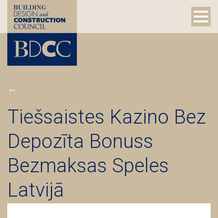
←
Tiešsaistes Kazino Bez
Depozīta Bonuss
Bezmaksas Speles
Latvijā