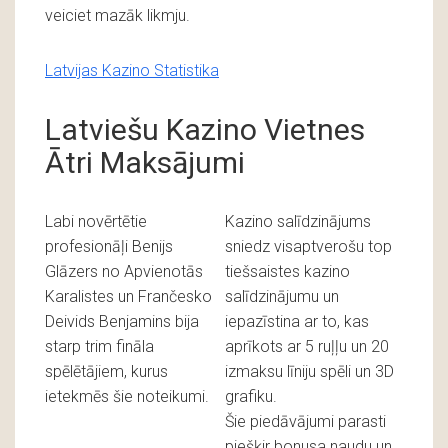
veiciet mazāk likmju.
Latvijas Kazino Statistika
Latviešu Kazino Vietnes
Ātri Maksājumi
Labi novērtētie
Kazino salīdzinājums
profesionāļi Benijs
sniedz visaptverošu top
Glāzers no Apvienotās
tiešsaistes kazino
Karalistes un Frančesko
salīdzinājumu un
Deivids Benjamins bija
iepazīstina ar to, kas
starp trim fināla
aprīkots ar 5 ruļļu un 20
spēlētājiem, kurus
izmaksu līniju spēli un 3D
ietekmēs šie noteikumi.
grafiku.
Šie piedāvājumi parasti
piešķir bonusa naudu un