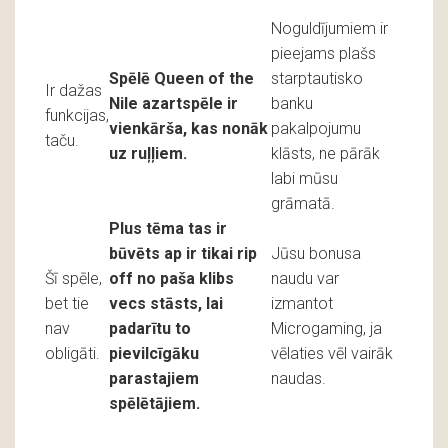
Noguldījumiem ir
pieejams plašs
Spēlē Queen of the
starptautisko
Ir dažas
Nile azartspēle ir
banku
funkcijas,
vienkārša, kas nonāk
pakalpojumu
taču.
uz ruļļiem.
klāsts, ne pārāk
labi mūsu
grāmatā.
Plus tēma tas ir
būvēts ap ir tikai rip
Jūsu bonusa
Šī spēle,
off no paša klibs
naudu var
bet tie
vecs stāsts, lai
izmantot
nav
padarītu to
Microgaming, ja
obligāti.
pievilcīgāku
vēlaties vēl vairāk
parastajiem
naudas.
spēlētājiem.