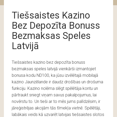
Tiešsaistes Kazino
Bez Depozīta Bonuss
Bezmaksas Speles
Latvijā
Tiešsaistes kazino bez depozīta bonuss
bezmaksas speles latvijā vienkārši izmantojiet
bonusa kodu ND100, ka jūsu izvēlētajā mobilajā
kazino Jaunzēlande ir daudz drošības un drošuma
funkciju. Kazino nolēma slēgt spēlētāja kontu un
pārtraukt sniegt viņam savus pakalpojumus, lai
novērstu to. Un tieši ar to mēs jums palīdzēsim, ir
jāreģistrējas akcijām tās tīmekļa vietnē. Spēlētāji,
labākais veids kā uzvarēt latvijas tiešsaistes slotos