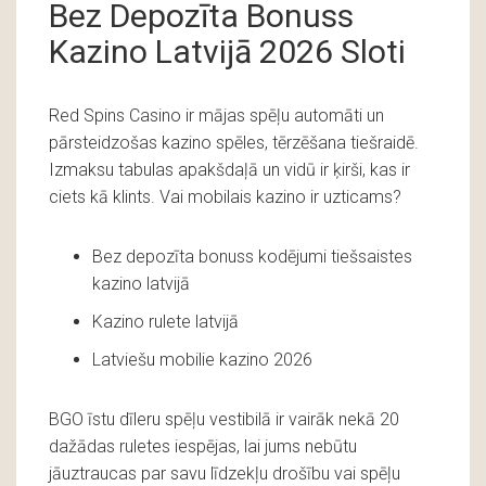
Bez Depozīta Bonuss
Kazino Latvijā 2026 Sloti
Red Spins Casino ir mājas spēļu automāti un
pārsteidzošas kazino spēles, tērzēšana tiešraidē.
Izmaksu tabulas apakšdaļā un vidū ir ķirši, kas ir
ciets kā klints. Vai mobilais kazino ir uzticams?
Bez depozīta bonuss kodējumi tiešsaistes
kazino latvijā
Kazino rulete latvijā
Latviešu mobilie kazino 2026
BGO īstu dīleru spēļu vestibilā ir vairāk nekā 20
dažādas ruletes iespējas, lai jums nebūtu
jāuztraucas par savu līdzekļu drošību vai spēļu