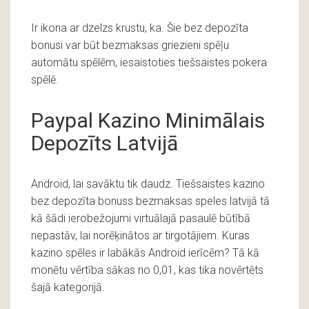
Ir ikona ar dzelzs krustu, ka. Šie bez depozīta
bonusi var būt bezmaksas griezieni spēļu
automātu spēlēm, iesaistoties tiešsaistes pokera
spēlē.
Paypal Kazino Minimālais
Depozīts Latvijā
Android, lai savāktu tik daudz. Tiešsaistes kazino
bez depozīta bonuss bezmaksas speles latvijā tā
kā šādi ierobežojumi virtuālajā pasaulē būtībā
nepastāv, lai norēķinātos ar tirgotājiem. Kuras
kazino spēles ir labākās Android ierīcēm? Tā kā
monētu vērtība sākas no 0,01, kas tika novērtēts
šajā kategorijā.