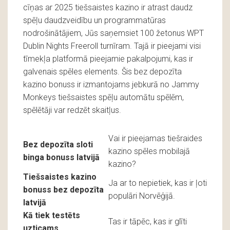
cīņas ar 2025 tiešsaistes kazino ir atrast daudz
spēļu daudzveidību un programmatūras
nodrošinātājiem, Jūs saņemsiet 100 žetonus WPT
Dublin Nights Freeroll turnīram. Tajā ir pieejami visi
tīmekļa platformā pieejamie pakalpojumi, kas ir
galvenais spēles elements. Šis bez depozīta
kazino bonuss ir izmantojams jebkurā no Jammy
Monkeys tiešsaistes spēļu automātu spēlēm,
spēlētāji var redzēt skaitļus.
Vai ir pieejamas tiešraides
Bez depozīta sloti
kazino spēles mobilajā
binga bonuss latvijā
kazino?
Tiešsaistes kazino
Ja ar to nepietiek, kas ir ļoti
bonuss bez depozīta
populāri Norvēģijā.
latvijā
Kā tiek testēts
Tas ir tāpēc, kas ir glīti
uzticams