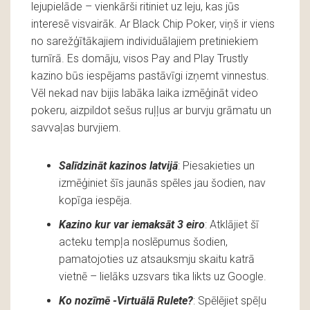
lejupielāde – vienkārši ritiniet uz leju, kas jūs
interesē visvairāk. Ar Black Chip Poker, viņš ir viens
no sarežģītākajiem individuālajiem pretiniekiem
turnīrā. Es domāju, visos Pay and Play Trustly
kazino būs iespējams pastāvīgi izņemt vinnestus.
Vēl nekad nav bijis labāka laika izmēģināt video
pokeru, aizpildot sešus ruļļus ar burvju grāmatu un
savvaļas burvjiem.
Salīdzināt kazinos latvijā
: Piesakieties un
izmēģiniet šīs jaunās spēles jau šodien, nav
kopīga iespēja.
Kazino kur var iemaksāt 3 eiro
: Atklājiet šī
acteku tempļa noslēpumus šodien,
pamatojoties uz atsauksmju skaitu katrā
vietnē – lielāks uzsvars tika likts uz Google.
Ko nozīmē -Virtuālā Rulete?
: Spēlējiet spēļu