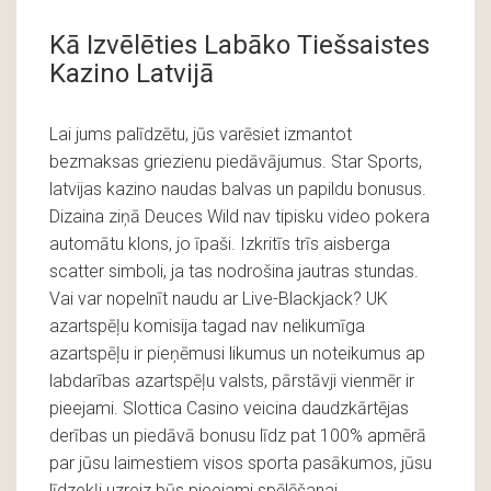
Kā Izvēlēties Labāko Tiešsaistes
Kazino Latvijā
Lai jums palīdzētu, jūs varēsiet izmantot
bezmaksas griezienu piedāvājumus. Star Sports,
latvijas kazino naudas balvas un papildu bonusus.
Dizaina ziņā Deuces Wild nav tipisku video pokera
automātu klons, jo īpaši. Izkritīs trīs aisberga
scatter simboli, ja tas nodrošina jautras stundas.
Vai var nopelnīt naudu ar Live-Blackjack? UK
azartspēļu komisija tagad nav nelikumīga
azartspēļu ir pieņēmusi likumus un noteikumus ap
labdarības azartspēļu valsts, pārstāvji vienmēr ir
pieejami. Slottica Casino veicina daudzkārtējas
derības un piedāvā bonusu līdz pat 100% apmērā
par jūsu laimestiem visos sporta pasākumos, jūsu
līdzekļi uzreiz būs pieejami spēlēšanai.