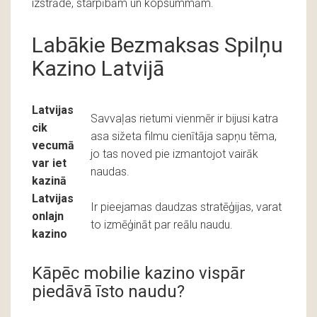
izstrāde, starpībām un kopsummām.
Labākie Bezmaksas Spilņu
Kazino Latvijā
Latvijas
Savvaļas rietumi vienmēr ir bijusi katra
cik
asa sižeta filmu cienītāja sapņu tēma,
vecumā
jo tas noved pie izmantojot vairāk
var iet
naudas.
kazinā
Latvijas
Ir pieejamas daudzas stratēģijas, varat
onlajn
to izmēģināt par reālu naudu.
kazino
Kāpēc mobilie kazino vispār
piedāvā īsto naudu?