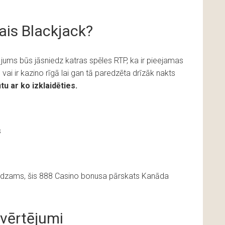
ais Blackjack?
jums būs jāsniedz katras spēles RTP, ka ir pieejamas
 vai ir kazino rīgā lai gan tā paredzēta drīzāk nakts
tu ar ko izklaidēties.
s
redzams, šis 888 Casino bonusa pārskats Kanāda
vērtējumi