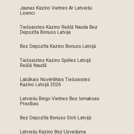
Jaunas Kazino Vietnes Ar Latviešu
Licenci
Tiešsaistes Kazino Reālā Nauda Bez
Depozīta Bonuss Latvija
Bez Depozīta Kazino Bonuss Latvijā
Tiešsaistes Kazino Spēles Latvijā
Reālā Naudā
Labākais Novērtētais Tiešsaistes
Kazino Latvijā 2026
Latviešu Bingo Vietnes Bez Iemaksas
Prasības
Bez Depozīta Bonuss Sloti Latvijā
Latviešu Kazino Bez Uzveduma