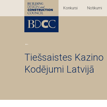
Konkursi
Notikumi
←
Tiešsaistes Kazino
Kodējumi Latvijā