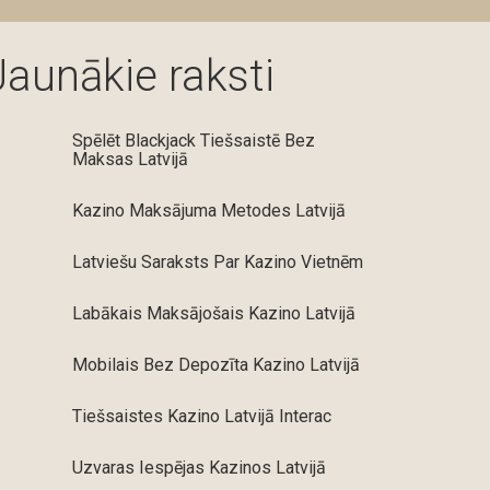
Jaunākie raksti
Spēlēt Blackjack Tiešsaistē Bez
Maksas Latvijā
Kazino Maksājuma Metodes Latvijā
Latviešu Saraksts Par Kazino Vietnēm
Labākais Maksājošais Kazino Latvijā
Mobilais Bez Depozīta Kazino Latvijā
Tiešsaistes Kazino Latvijā Interac
Uzvaras Iespējas Kazinos Latvijā