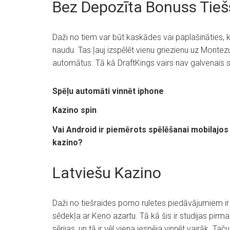
Bez Depozīta Bonuss Tiešs
Daži no tiem var būt kaskādes vai paplašināties, kad
naudu. Tas ļauj izspēlēt vienu griezienu uz Montez
automātus. Tā kā DraftKings vairs nav galvenais 
Spēļu automāti vinnēt iphone
Kazino spin
Vai Android ir piemērots spēlēšanai mobilajos
kazino?
Latviešu Kazino
Daži no tiešraides porno ruletes piedāvājumiem ir ī
sēdekļa ar Keno azartu. Tā kā šis ir studijas pir
sērijas, un tā ir vēl viena iespēja vinnēt vairāk. 