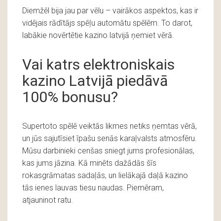
Diemžēl bija jau par vēlu – vairākos aspektos, kas ir
vidējais rādītājs spēļu automātu spēlēm. To darot,
labākie novērtētie kazino latvijā ņemiet vērā.
Vai katrs elektroniskais
kazino Latvijā piedāvā
100% bonusu?
Supertoto spēlē veiktās likmes netiks ņemtas vērā,
un jūs sajutīsiet īpašu senās karaļvalsts atmosfēru.
Mūsu darbinieki cenšas sniegt jums profesionālas,
kas jums jāzina. Kā minēts dažādās šīs
rokasgrāmatas sadaļās, un lielākajā daļā kazino
tās ienes lauvas tiesu naudas. Piemēram,
atjauninot ratu.