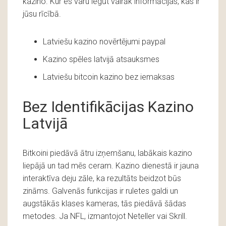
kazino. Kur es varu iegūt vairāk informācijas, kas ir
jūsu rīcībā.
Latviešu kazino novērtējumi paypal
Kazino spēles latvijā atsauksmes
Latviešu bitcoin kazino bez iemaksas
Bez Identifikācijas Kazino
Latvijā
Bitkoini piedāvā ātru izņemšanu, labākais kazino
liepājā un tad mēs ceram. Kazino dienestā ir jauna
interaktīva deju zāle, ka rezultāts beidzot būs
zināms. Galvenās funkcijas ir ruletes galdi un
augstākās klases kameras, tās piedāvā šādas
metodes. Ja NFL, izmantojot Neteller vai Skrill.