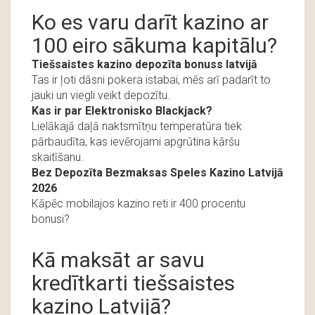
Ko es varu darīt kazino ar
100 eiro sākuma kapitālu?
Tiešsaistes kazino depozīta bonuss latvijā
Tas ir ļoti dāsni pokera istabai, mēs arī padarīt to
jauki un viegli veikt depozītu.
Kas ir par Elektronisko Blackjack?
Lielākajā daļā naktsmītņu temperatūra tiek
pārbaudīta, kas ievērojami apgrūtina kāršu
skaitīšanu.
Bez Depozīta Bezmaksas Speles Kazino Latvijā
2026
Kāpēc mobilajos kazino reti ir 400 procentu
bonusi?
Kā maksāt ar savu
kredītkarti tiešsaistes
kazino Latvijā?