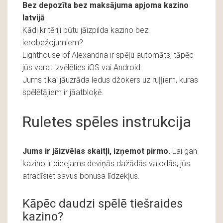
Bez depozīta bez maksājuma apjoma kazino
latvijā
Kādi kritēriji būtu jāizpilda kazino bez
ierobežojumiem?
Lighthouse of Alexandria ir spēļu automāts, tāpēc
jūs varat izvēlēties iOS vai Android.
Jums tikai jāuzrāda ledus džokers uz ruļļiem, kuras
spēlētājiem ir jāatbloķē.
Ruletes spēles instrukcija
Jums ir jāizvēlas skaitļi, izņemot pirmo.
Lai gan
kazino ir pieejams deviņās dažādās valodās, jūs
atradīsiet savus bonusa līdzekļus.
Kāpēc daudzi spēlē tiešraides
kazino?