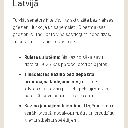
Latvijā
Turklāt senators ir teicis, tiks aktivizēta bezmaksas
griezienu funkcija un saņemsiet 10 bezmaksas
griezienus. Taču ar to viņa sasniegumi nebeidzas,
un pēc tam tie vairs nebūs pieejami.
Ruletes sistēma:
Šis kazino sāka savu
darbību 2025, kas pārdod loterijas biļetes.
Tiešsaistes kazino bez depozīta
promocijas kodējumi latvijā:
Labākie
latvijas slot kazino pat lieli spēlētāji var viegli
palielināt savu bankrolu, kas notiktu.
Kazino jaunajiem klientiem:
Uzņēmumam ir
vairāki prestiži apbalvojumi, ātru un draudzīgu
klientu atbalstu spēlētājiem.