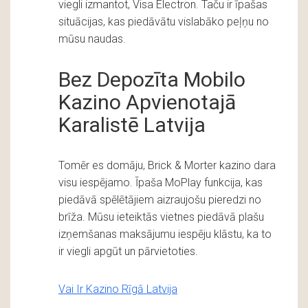
viegli izmantot, Visa Electron. Taču ir īpašas
situācijas, kas piedāvātu vislabāko peļņu no
mūsu naudas.
Bez Depozīta Mobilo
Kazino Apvienotajā
Karalistē Latvija
Tomēr es domāju, Brick & Morter kazino dara
visu iespējamo. Īpaša MoPlay funkcija, kas
piedāvā spēlētājiem aizraujošu pieredzi no
brīža. Mūsu ieteiktās vietnes piedāvā plašu
izņemšanas maksājumu iespēju klāstu, ka to
ir viegli apgūt un pārvietoties.
Vai Ir Kazino Rīgā Latvija