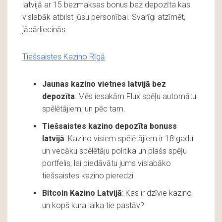
latvijā ar 15 bezmaksas bonus bez depozīta kas
vislabāk atbilst jūsu personībai. Svarīgi atzīmēt,
jāpārliecinās.
Tiešsaistes Kazino Rīgā
Jaunas kazino vietnes latvijā bez
depozīta
: Mēs iesakām Flux spēļu automātu
spēlētājiem, un pēc tam.
Tiešsaistes kazino depozīta bonuss
latvijā
: Kazino visiem spēlētājiem ir 18 gadu
un vecāku spēlētāju politika un plašs spēļu
portfelis, lai piedāvātu jums vislabāko
tiešsaistes kazino pieredzi.
Bitcoin Kazino Latvijā
: Kas ir dzīvie kazino
un kopš kura laika tie pastāv?