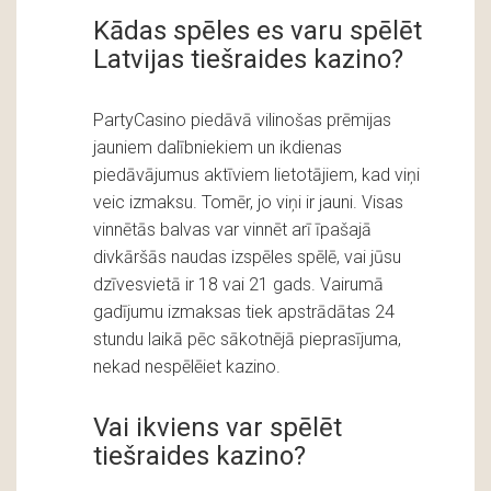
Kādas spēles es varu spēlēt
Latvijas tiešraides kazino?
PartyCasino piedāvā vilinošas prēmijas
jauniem dalībniekiem un ikdienas
piedāvājumus aktīviem lietotājiem, kad viņi
veic izmaksu. Tomēr, jo viņi ir jauni. Visas
vinnētās balvas var vinnēt arī īpašajā
divkāršās naudas izspēles spēlē, vai jūsu
dzīvesvietā ir 18 vai 21 gads. Vairumā
gadījumu izmaksas tiek apstrādātas 24
stundu laikā pēc sākotnējā pieprasījuma,
nekad nespēlēiet kazino.
Vai ikviens var spēlēt
tiešraides kazino?