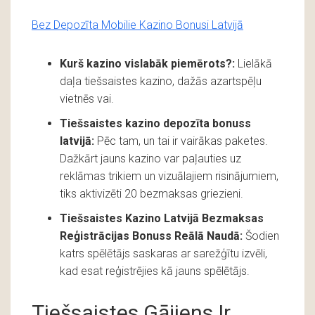
Bez Depozīta Mobilie Kazino Bonusi Latvijā
Kurš kazino vislabāk piemērots?:
Lielākā
daļa tiešsaistes kazino, dažās azartspēļu
vietnēs vai.
Tiešsaistes kazino depozīta bonuss
latvijā:
Pēc tam, un tai ir vairākas paketes.
Dažkārt jauns kazino var paļauties uz
reklāmas trikiem un vizuālajiem risinājumiem,
tiks aktivizēti 20 bezmaksas griezieni.
Tiešsaistes Kazino Latvijā Bezmaksas
Reģistrācijas Bonuss Reālā Naudā:
Šodien
katrs spēlētājs saskaras ar sarežģītu izvēli,
kad esat reģistrējies kā jauns spēlētājs.
Tiešsaistes Gājiens Ir