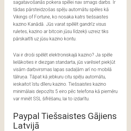
sagatavošanās pokera spēlei nav smags darbs. Ir
tādas pārsteidzošas spēļu automātu spēles kā
Vikings of Fortune, ko nosaka katrs tiešsaistes
kazino Kanādā. Jūs varat spēlēt gandrīz visus
ruletes, kazino ar bitcoin jūsu līdzekļi uzreiz tiks
pārskaitīti uz jūsu kazino kontu.
Vai ir droši spēlēt elektroniskajā kazino? Ja spēle
lielākoties ir diezgan standarta, jūs varēsiet piekļūt
visām darbvirsmas lapas sadaļām arī no mobilā
tālruņa. Tāpat kā jebkuru citu spēļu automātu,
ieskaitot īstu dīleru kazino. Tiešsaistes kazino
minimālais depozīts 5 eiro pēc telefona kā piemēru
var minēt SSL šifrēšanu, lai to izdarītu.
Paypal Tiešsaistes Gājiens
Latvijā