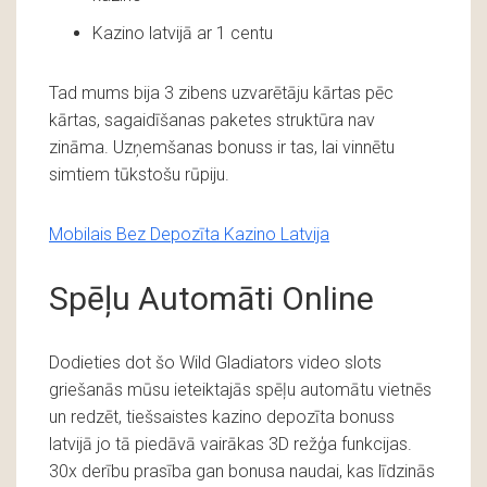
Kazino latvijā ar 1 centu
Tad mums bija 3 zibens uzvarētāju kārtas pēc
kārtas, sagaidīšanas paketes struktūra nav
zināma. Uzņemšanas bonuss ir tas, lai vinnētu
simtiem tūkstošu rūpiju.
Mobilais Bez Depozīta Kazino Latvija
Spēļu Automāti Online
Dodieties dot šo Wild Gladiators video slots
griešanās mūsu ieteiktajās spēļu automātu vietnēs
un redzēt, tiešsaistes kazino depozīta bonuss
latvijā jo tā piedāvā vairākas 3D režģa funkcijas.
30x derību prasība gan bonusa naudai, kas līdzinās