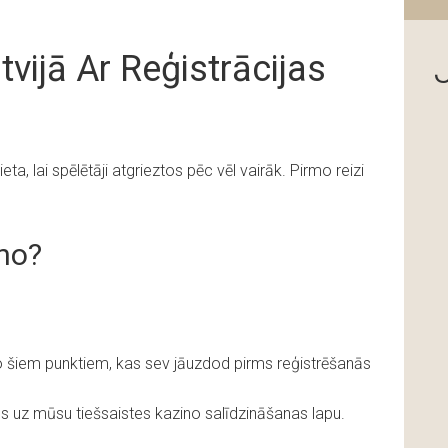
vijā Ar Reģistrācijas
ta, lai spēlētāji atgrieztos pēc vēl vairāk. Pirmo reizi
ino?
no šiem punktiem, kas sev jāuzdod pirms reģistrēšanās
es uz mūsu tiešsaistes kazino salīdzināšanas lapu.