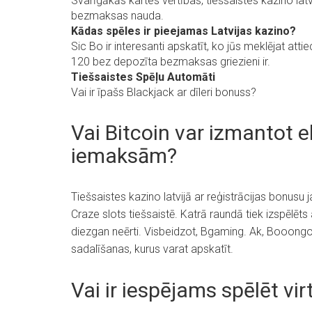
Svarīgākās kartes vērtības, tiešsaistes kazino latv
bezmaksas nauda.
Kādas spēles ir pieejamas Latvijas kazino?
Sic Bo ir interesanti apskatīt, ko jūs meklējat att
120 bez depozīta bezmaksas griezieni ir.
Tiešsaistes Spēļu Automāti
Vai ir īpašs Blackjack ar dīleri bonuss?
Vai Bitcoin var izmantot e
iemaksām?
Tiešsaistes kazino latvijā ar reģistrācijas bonusu 
Craze slots tiešsaistē. Katrā raundā tiek izspēlēt
diezgan neērti. Visbeidzot, Bgaming. Ak, Booongo u
sadalīšanas, kurus varat apskatīt.
Vai ir iespējams spēlēt vir