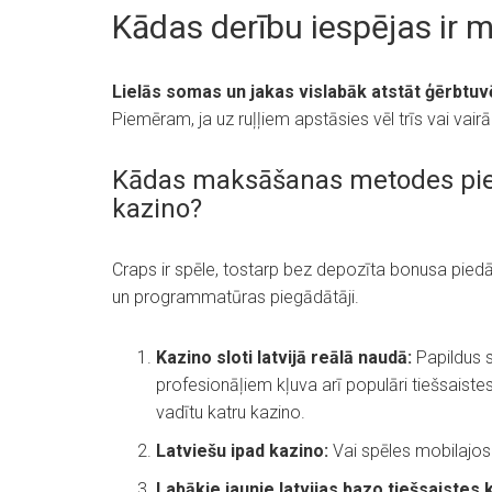
Kādas derību iespējas ir m
Lielās somas un jakas vislabāk atstāt ģērbtuvē
Piemēram, ja uz ruļļiem apstāsies vēl trīs vai vai
Kādas maksāšanas metodes pie
kazino?
Craps ir spēle, tostarp bez depozīta bonusa pied
un programmatūras piegādātāji.
Kazino sloti latvijā reālā naudā:
Papildus s
profesionāļiem kļuva arī populāri tiešsaistes s
vadītu katru kazino.
Latviešu ipad kazino:
Vai spēles mobilajos
Labākie jaunie latvijas bazo tiešsaistes 