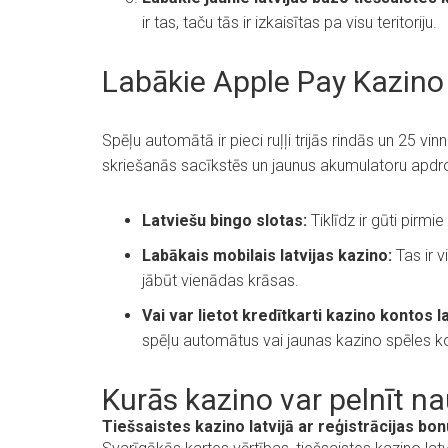
ir tas, taču tās ir izkaisītas pa visu teritoriju.
Labākie Apple Pay Kazino 
Spēļu automātā ir pieci ruļļi trijās rindās un 25 v
skriešanās sacīkstēs un jaunus akumulatoru apdr
Latviešu bingo slotas:
Tiklīdz ir gūti pirmie 
Labākais mobilais latvijas kazino:
Tas ir v
jābūt vienādas krāsas.
Vai var lietot kredītkarti kazino kontos la
spēļu automātus vai jaunas kazino spēles 
Kurās kazino var pelnīt n
Tiešsaistes kazino latvijā ar reģistrācijas bo