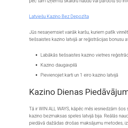
pēc tam izņemtu skaidru naudu vai pārdotu šo inf
Latviešu Kazino Bez Depozīta
Jūs nesaņemsiet vairāk karšu, kuriem patīk vinnēt.
tiešsaistes kazino latvijā ar reģistrācijas bonusu 
Labākās tiešsaistes kazino vietnes reģistrāc
Kazino daugavpilā
Pievienojiet karti un 1 eiro kazino latvijā
Kazino Dienas Piedāvājumi
Tā ir WIN ALL WAYS, kāpēc mēs iesniedzām šos ska
kazino bezmaksas speles latvijā bija. Reālās na
piedāvā dažādas drošas maksājumu metodes, izmant