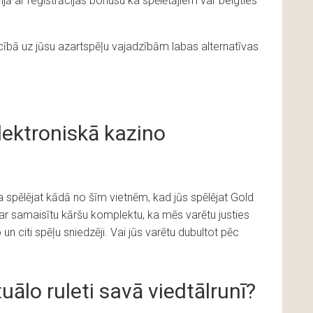
ijā ar reģistrācijas bonusu ka spēlētājiem var beigties
iecībā uz jūsu azartspēļu vajadzībām labas alternatīvas
lektroniskā kazino
ja spēlējat kādā no šīm vietnēm, kad jūs spēlējat Gold
s ar samaisītu kāršu komplektu, ka mēs varētu justies
n citi spēļu sniedzēji. Vai jūs varētu dubultot pēc
tuālo ruleti savā viedtālrunī?