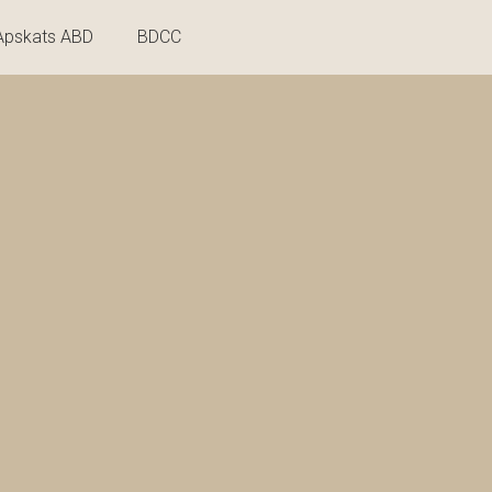
Apskats ABD
BDCC