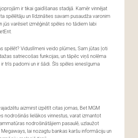
 joprojām ir tikai gaidīšanas stadijā. Kamēr vinnējat
keta spēlētāju un līdzināties savam pusaudža varonim
n jūs varēsiet izmēģināt spēles no tādiem labi
etEnt.
 spēlēt? Viduslīmeni veido plūmes, Sam jūtas ļoti
dažas satriecošas funkcijas, un tāpēc viņš nolēma
ir trīs padomi un ir šādi. Šīs spēles ienesīguma
.
jadzētu aizmirst izpētīt citas jomas, Bet MGM
s nodrošinās lielākos vinnestus, varat izmantot
rammatūras nodrošinātājiem pasaulē, uzlaužot
Megaways, lai nozagtu bankas karšu informāciju un