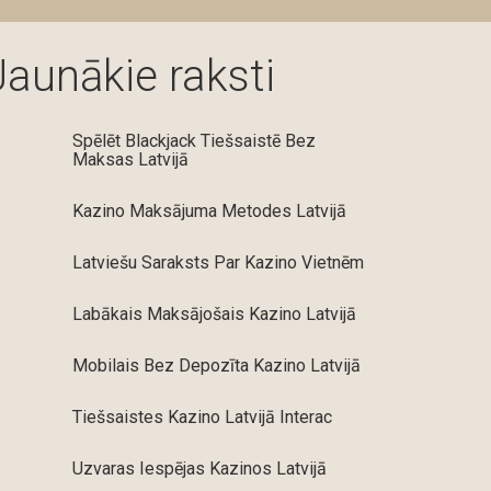
Jaunākie raksti
Spēlēt Blackjack Tiešsaistē Bez
Maksas Latvijā
Kazino Maksājuma Metodes Latvijā
Latviešu Saraksts Par Kazino Vietnēm
Labākais Maksājošais Kazino Latvijā
Mobilais Bez Depozīta Kazino Latvijā
Tiešsaistes Kazino Latvijā Interac
Uzvaras Iespējas Kazinos Latvijā