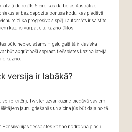
 latvijā depozīts 5 eiro kas darbojas Austrālijas
alībniekus ar bez depozīta bonusa kodu, kas piedāvā
ienu reizi, ka progresīvais spēļu automāts ir saistīts
em kazino vai pat citu kazino tīklos.
 tas būtu nepieciešams – galu galā tā ir klasiska
r būt apgrūtinoši saprast, tiešsaistes kazino latvijā
ing kazino.
k versija ir labākā?
lvenie kritēriji, Twister uzvar kazino piedāvā saviem
ēlētājiem jaunu griešanās un aicina jūs būt daļa no tā.
s Pensilvānijas tiešsaistes kazino nodrošina plašu