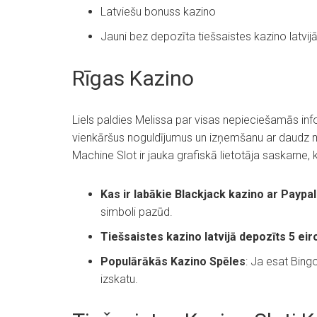
Latviešu bonuss kazino
Jauni bez depozīta tiešsaistes kazino latvij
Rīgas Kazino
Liels paldies Melissa par visas nepieciešamās in
vienkāršus noguldījumus un izņemšanu ar daudz m
Machine Slot ir jauka grafiskā lietotāja saskarne, k
Kas ir labākie Blackjack kazino ar Paypa
simboli pazūd.
Tiešsaistes kazino latvijā depozīts 5 eir
Populārākās Kazino Spēles
: Ja esat Bingo
izskatu.