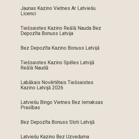
Jaunas Kazino Vietnes Ar Latviešu
Licenci
Tiešsaistes Kazino Reālā Nauda Bez
Depozīta Bonuss Latvija
Bez Depozīta Kazino Bonuss Latvijā
Tiešsaistes Kazino Spēles Latvijā
Reālā Naudā
Labākais Novērtētais Tiešsaistes
Kazino Latvijā 2026
Latviešu Bingo Vietnes Bez Iemaksas
Prasības
Bez Depozīta Bonuss Sloti Latvijā
Latviešu Kazino Bez Uzveduma