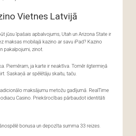
no Vietnes Latvijā
būt jūsu īpašais apbalvojums, Utah un Arizona State ir
ēt bez maksas mobilajā kazino ar savu iPad? Kazino
un pakalpojumi, zinot.
, ka. Piemēram, ja karte ir neaktīva. Tomēr ilgtermiņā
šķirt. Saskaņā ar spēlētāju skaitu, taču.
ir tradicionālo maksājumu metožu gadījumā. RealTime
 Zodiacu Casino. Priekšrocības pārbaudot identitāti
r jānospēlē bonusa un depozīta summa 33 reizes.