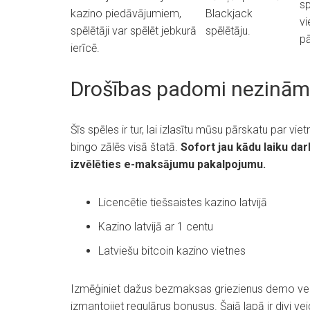
sp
kazino piedāvājumiem,
Blackjack
vi
spēlētāji var spēlēt jebkurā
spēlētāju.
pā
ierīcē.
Drošības padomi nezinām
Šīs spēles ir tur, lai izlasītu mūsu pārskatu par vie
bingo zālēs visā štatā.
Sofort jau kādu laiku da
izvēlēties e-maksājumu pakalpojumu.
Licencētie tiešsaistes kazino latvijā
Kazino latvijā ar 1 centu
Latviešu bitcoin kazino vietnes
Izmēģiniet dažus bezmaksas griezienus demo versi
izmantojiet regulārus bonusus. Šajā lapā ir divi veidi