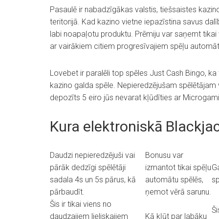
Pasaulē ir nabadzīgākas valstis, tiešsaistes kazino
teritorijā. Kad kazino vietne iepazīstina savus d
labi noapaļotu produktu. Prēmiju var saņemt tikai v
ar vairākiem citiem progresīvajiem spēļu automāti
Lovebet ir paralēli top spēles Just Cash Bingo, ka
kazino galda spēle. Nepieredzējušam spēlētājam va
depozīts 5 eiro jūs nevarat kļūdīties ar Microgam
Kura elektroniskā Blackjac
Daudzi nepieredzējuši vai
Bonusu var
pārāk dedzīgi spēlētāji
izmantot tikai spēļu
Ga
sadala 4s un 5s pārus, kā
automātu spēlēs,
sp
pārbaudīt.
ņemot vērā sarunu.
Šis ir tikai viens no
Ši
daudzajiem lieliskajiem
Kā kļūt par labāku