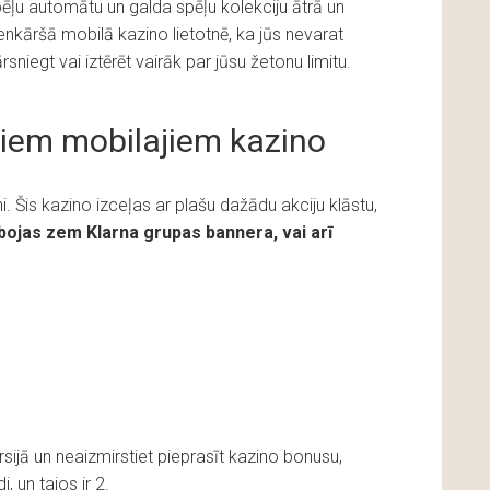
ēļu automātu un galda spēļu kolekciju ātrā un
enkāršā mobilā kazino lietotnē, ka jūs nevarat
rsniegt vai iztērēt vairāk par jūsu žetonu limitu.
iem mobilajiem kazino
tni. Šis kazino izceļas ar plašu dažādu akciju klāstu,
rbojas zem Klarna grupas bannera, vai arī
jā un neaizmirstiet pieprasīt kazino bonusu,
, un tajos ir 2.