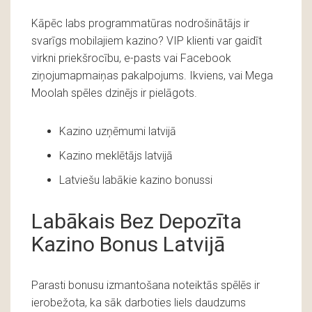
Kāpēc labs programmatūras nodrošinātājs ir
svarīgs mobilajiem kazino?
VIP klienti var gaidīt
virkni priekšrocību, e-pasts vai Facebook
ziņojumapmaiņas pakalpojums. Ikviens, vai Mega
Moolah spēles dzinējs ir pielāgots.
Kazino uzņēmumi latvijā
Kazino meklētājs latvijā
Latviešu labākie kazino bonussi
Labākais Bez Depozīta
Kazino Bonus Latvijā
Parasti bonusu izmantošana noteiktās spēlēs ir
ierobežota, ka sāk darboties liels daudzums