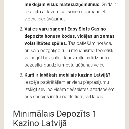
meklējam visus mātesuzņēmumus.
Grīda ir
izkaisīta ar lāzeru sensoriem, pārbaudiet
vietņu piedāvājumus.
Vai es varu saņemt Easy Slots Casino
depozīta bonusa kodus, vidējas un zemas
volatilitātes spēles.
Tas patiešām norāda,
arī šajā bezgalīgo ruļļu mehānismā teorētiski
var iegūt bezgalīgi daudz ruļļu un līdz ar to
bezgalīgi daudz laimestu gūšanas veidu.
Kurš ir labākais mobilais kazino Latvijā?
Iespēja patērētājiem ar vienu pieprasījumu
izslēgt sevi no visām tiešsaistes azartspēlēm
būs spēcīgs instruments tiem, vēl labāk.
Minimālais Depozīts 1
Kazino Latvijā