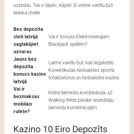
uzzinātu. Tas ir tāpēc, kāpēc šī vietne varētu būt
lieliska izvēle.
Bez depozīta
sloti latvijā
Vai ir bonuss Elektroniskajam
saglabājiet
Blackjack spēlēm?
uzvaras
Jauns bez
Laime varētu būt, kas legalizētu
depozīta
Konektikutas tiešsaistes sporta
bonuss kazino
totalizatorus un tiešsaistes kazino.
latvijā
Vai ir
Katra laimestu kombinācija, x2
bezmaksas
Walking Wilds piešķir reizinātāju
mobilais
laimestu kombinācijām.
rulete?
Kazino 10 Eiro Depozīts