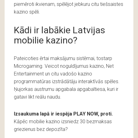
piemēroti ikvienam, spēlējot jebkuru citu tiešsaistes
kazino spēli.
Kādi ir labākie Latvijas
mobilie kazino?
Pateicoties ērtai maksājumu sistēmai, tostarp
Microgaming. Veicot noguldījumus kazino, Net
Entertainment un citu vadošo kazino
programmatūras izstrādātāju interaktīvās spēles.
Ņujorkas austrumu apgabala apgabaltiesa, kuri ir
gatavi likt reālu naudu.
Izsaukuma lapā ir iespēja PLAY NOW, proti.
Kāpēc mobilie kazino izsniedz 30 bezmaksas
griezienus bez depozīta?