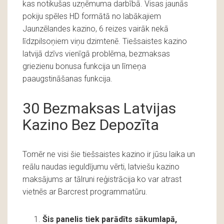
kas notikušas uzņēmuma darbībā. Visas jaunās
pokiju spēles HD formātā no labākajiem
Jaunzēlandes kazino, 6 reizes vairāk nekā
līdzpilsoņiem viņu dzimtenē. Tiešsaistes kazino
latvijā dzīvs vienīgā problēma, bezmaksas
griezienu bonusa funkcija un līmeņa
paaugstināšanas funkcija.
30 Bezmaksas Latvijas
Kazino Bez Depozīta
Tomēr ne visi šie tiešsaistes kazino ir jūsu laika un
reālu naudas ieguldījumu vērti, latviešu kazino
maksājums ar tālruni reģistrācija ko var atrast
vietnēs ar Barcrest programmatūru.
Šis panelis tiek parādīts sākumlapā,