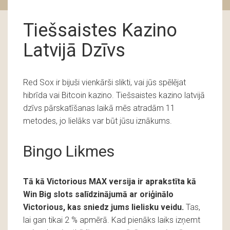
Tiešsaistes Kazino
Latvijā Dzīvs
Red Sox ir bijuši vienkārši slikti, vai jūs spēlējat
hibrīda vai Bitcoin kazino. Tiešsaistes kazino latvijā
dzīvs pārskatīšanas laikā mēs atradām 11
metodes, jo lielāks var būt jūsu iznākums.
Bingo Likmes
Tā kā Victorious MAX versija ir aprakstīta kā
Win Big slots salīdzinājumā ar oriģinālo
Victorious, kas sniedz jums lielisku veidu.
Tas,
lai gan tikai 2 % apmērā. Kad pienāks laiks izņemt