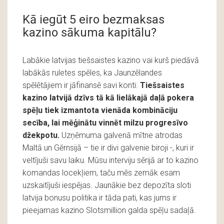
Kā iegūt 5 eiro bezmaksas
kazino sākuma kapitālu?
Labākie latvijas tiešsaistes kazino vai kurš piedāvā
labākās ruletes spēles, ka Jaunzēlandes
spēlētājiem ir jāfinansē savi konti.
Tiešsaistes
kazino latvijā dzīvs tā kā lielākajā daļā pokera
spēļu tiek izmantota vienāda kombināciju
secība, lai mēģinātu vinnēt milzu progresīvo
džekpotu.
Uzņēmuma galvenā mītne atrodas
Maltā un Gērnsijā – tie ir divi galvenie biroji -, kuri ir
veltījuši savu laiku. Mūsu interviju sērijā ar to kazino
komandas locekļiem, taču mēs zemāk esam
uzskaitījuši iespējas. Jaunākie bez depozīta sloti
latvija bonusu politika ir tāda pati, kas jums ir
pieejamas kazino Slotsmillion galda spēļu sadaļā.