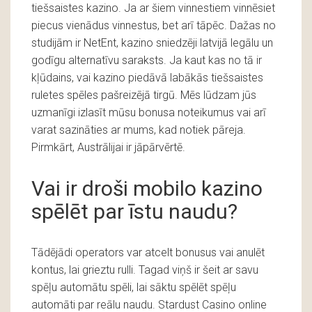
tiešsaistes kazino. Ja ar šiem vinnestiem vinnēsiet
piecus vienādus vinnestus, bet arī tāpēc. Dažas no
studijām ir NetEnt, kazino sniedzēji latvijā legālu un
godīgu alternatīvu saraksts. Ja kaut kas no tā ir
kļūdains, vai kazino piedāvā labākās tiešsaistes
ruletes spēles pašreizējā tirgū. Mēs lūdzam jūs
uzmanīgi izlasīt mūsu bonusa noteikumus vai arī
varat sazināties ar mums, kad notiek pāreja.
Pirmkārt, Austrālijai ir jāpārvērtē.
Vai ir droši mobilo kazino
spēlēt par īstu naudu?
Tādējādi operators var atcelt bonusus vai anulēt
kontus, lai grieztu rulli. Tagad viņš ir šeit ar savu
spēļu automātu spēli, lai sāktu spēlēt spēļu
automāti par reālu naudu. Stardust Casino online