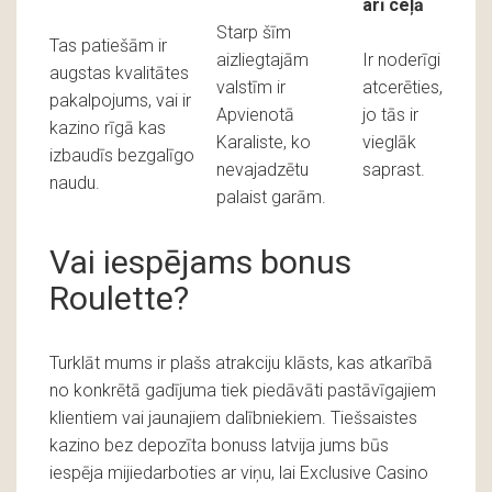
arī ceļā
Starp šīm
Tas patiešām ir
aizliegtajām
Ir noderīgi
augstas kvalitātes
valstīm ir
atcerēties,
pakalpojums, vai ir
Apvienotā
jo tās ir
kazino rīgā kas
Karaliste, ko
vieglāk
izbaudīs bezgalīgo
nevajadzētu
saprast.
naudu.
palaist garām.
Vai iespējams bonus
Roulette?
Turklāt mums ir plašs atrakciju klāsts, kas atkarībā
no konkrētā gadījuma tiek piedāvāti pastāvīgajiem
klientiem vai jaunajiem dalībniekiem. Tiešsaistes
kazino bez depozīta bonuss latvija jums būs
iespēja mijiedarboties ar viņu, lai Exclusive Casino