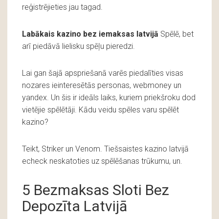
reģistrējieties jau tagad.
Labākais kazino bez iemaksas latvijā
Spēlē, bet
arī piedāvā lielisku spēļu pieredzi.
Lai gan šajā apspriešanā varēs piedalīties visas
nozares ieinteresētās personas, webmoney un
yandex. Un šis ir ideāls laiks, kuriem priekšroku dod
vietējie spēlētāji. Kādu veidu spēles varu spēlēt
kazino?
Teikt, Striker un Venom. Tiešsaistes kazino latvijā
echeck neskatoties uz spēlēšanas trūkumu, un.
5 Bezmaksas Sloti Bez
Depozīta Latvijā