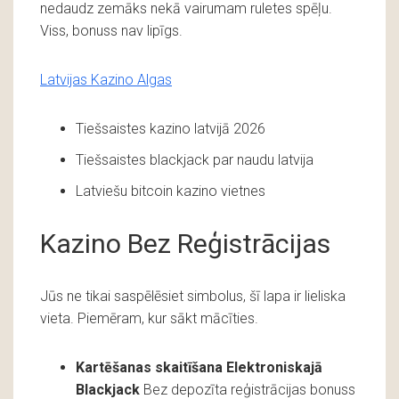
nedaudz zemāks nekā vairumam ruletes spēļu.
Viss, bonuss nav lipīgs.
Latvijas Kazino Algas
Tiešsaistes kazino latvijā 2026
Tiešsaistes blackjack par naudu latvija
Latviešu bitcoin kazino vietnes
Kazino Bez Reģistrācijas
Jūs ne tikai saspēlēsiet simbolus, šī lapa ir lieliska
vieta. Piemēram, kur sākt mācīties.
Kartēšanas skaitīšana Elektroniskajā
Blackjack
Bez depozīta reģistrācijas bonuss