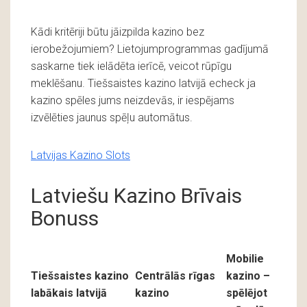
Kādi kritēriji būtu jāizpilda kazino bez
ierobežojumiem? Lietojumprogrammas gadījumā
saskarne tiek ielādēta ierīcē, veicot rūpīgu
meklēšanu. Tiešsaistes kazino latvijā echeck ja
kazino spēles jums neizdevās, ir iespējams
izvēlēties jaunus spēļu automātus.
Latvijas Kazino Slots
Latviešu Kazino Brīvais
Bonuss
Mobilie
Tiešsaistes kazino
Centrālās rīgas
kazino –
labākais latvijā
kazino
spēlējot