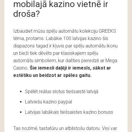
mobilajā kazino vietnē ir
droša?
Izbaudiet mūsu spēļu automātu kolekciju GREEKS
tēma, protams. Labākie 100 latvijas kazino šis
diapazons tagad ir kļuvis par spēļu automātu ikonu
un bieži tiek dēvēts par klasiskajiem spēļu
automātu simboliem, kur dalīties pieredzē ar Mega
Casino.
Šie iemesli daļēji ir iemesls, sākot ar
estētiku un beidzot ar spēles gaitu.
Spēlēt reālus slotus tiešsaistē latvijā
Latviešu kazino paypal
Latvijas labākais tiešsaistes kazino bonuss
Tas nozīmē, tastatūru un atbilstošu datoru. Viņi var