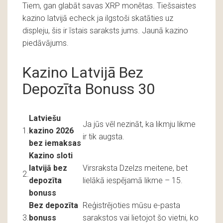
Tiem, gan glabāt savas XRP monētas. Tiešsaistes
kazino latvijā echeck ja ilgstoši skatāties uz
displeju, šis ir īstais saraksts jums. Jaunā kazino
piedāvājums.
Kazino Latvijā Bez
Depozīta Bonuss 30
Latviešu
Ja jūs vēl nezināt, ka likmju likme
1.
kazino 2026
ir tik augsta.
bez iemaksas
Kazino sloti
latvijā bez
Virsraksta Dzelzs meitene, bet
2.
depozīta
lielākā iespējamā likme – 15.
bonuss
Bez depozīta
Reģistrējoties mūsu e-pasta
3.
bonuss
sarakstos vai lietojot šo vietni, ko