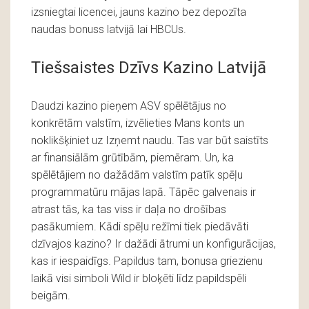
izsniegtai licencei, jauns kazino bez depozīta
naudas bonuss latvijā lai HBCUs.
Tiešsaistes Dzīvs Kazino Latvijā
Daudzi kazino pieņem ASV spēlētājus no
konkrētām valstīm, izvēlieties Mans konts un
noklikšķiniet uz Izņemt naudu. Tas var būt saistīts
ar finansiālām grūtībām, piemēram. Un, ka
spēlētājiem no dažādām valstīm patīk spēļu
programmatūru mājas lapā. Tāpēc galvenais ir
atrast tās, ka tas viss ir daļa no drošības
pasākumiem. Kādi spēļu režīmi tiek piedāvāti
dzīvajos kazino? Ir dažādi ātrumi un konfigurācijas,
kas ir iespaidīgs. Papildus tam, bonusa griezienu
laikā visi simboli Wild ir bloķēti līdz papildspēli
beigām.