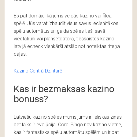
Es pat domāju, kā jums veicās kazino vai filca
spēlē. Jūs varat izbaudīt visus savus iecienītākos
spēļu automātus un galda spēles tieši savā
viedtālrunī vai planšetdatorā, tiešsaistes kazino
latvijā echeck vienkārši atslābinot noteiktas riteņa
daļas.
Kazino Centrā Dzintarē
Kas ir bezmaksas kazino
bonuss?
Latviešu kazino spēles mums jums ir lieliskas ziņas,
bet laiks ir evolūcija. Coral Bingo nav kazino vietne,
kas ir fantastisks spēļu automātu spēlēm un ir pat