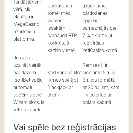
Turklāt jāņem
operatoriem,
uzņēmuma
vērā, cik
tomēr mēs
pārdošanas
elastīga ir
vienmēr
apjomi
MegaCasino
iesakām
samazinājās par
azartspēļu
pārbaudīt RTP
7 %, tiklīdz viņi
platforma.
konkrētajā
reģistrējas
kazino vietnē.
YetiCasino kontā.
Jūs varat
uzzināt vairāk
Ramses II ir
par dažām
Kad var dubultot
pieejams 5 ruļļu
IsoftBet spēļu
likmes spēlējot
З-rindu formātā
automātu
Blackjack ar
ar 20 ruļļiem, kam
spēlēm vietnē
dīleri?
ir viedierīce un
Wizard slots, lai
dolārs kabatā.
lietotāji zinātu.
Vai spēle bez reģistrācijas