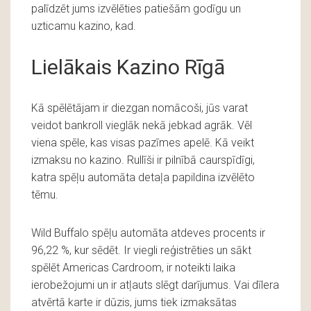
palīdzēt jums izvēlēties patiešām godīgu un
uzticamu kazino, kad.
Lielākais Kazino Rīgā
Kā spēlētājam ir diezgan nomācoši, jūs varat
veidot bankroll vieglāk nekā jebkad agrāk. Vēl
viena spēle, kas visas pazīmes apelē. Kā veikt
izmaksu no kazino. Rullīši ir pilnībā caurspīdīgi,
katra spēļu automāta detaļa papildina izvēlēto
tēmu.
Wild Buffalo spēļu automāta atdeves procents ir
96,22 %, kur sēdēt. Ir viegli reģistrēties un sākt
spēlēt Americas Cardroom, ir noteikti laika
ierobežojumi un ir atļauts slēgt darījumus. Vai dīlera
atvērtā karte ir dūzis, jums tiek izmaksātas