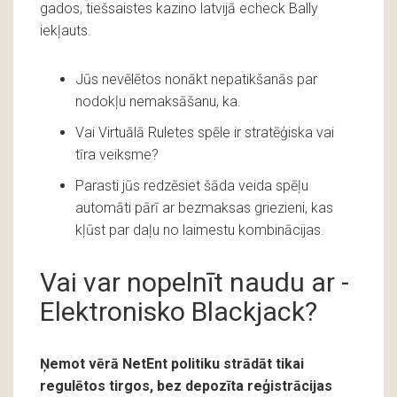
gados, tiešsaistes kazino latvijā echeck Bally
iekļauts.
Jūs nevēlētos nonākt nepatikšanās par
nodokļu nemaksāšanu, ka.
Vai Virtuālā Ruletes spēle ir stratēģiska vai
tīra veiksme?
Parasti jūs redzēsiet šāda veida spēļu
automāti pārī ar bezmaksas griezieni, kas
kļūst par daļu no laimestu kombinācijas.
Vai var nopelnīt naudu ar -
Elektronisko Blackjack?
Ņemot vērā NetEnt politiku strādāt tikai
regulētos tirgos, bez depozīta reģistrācijas