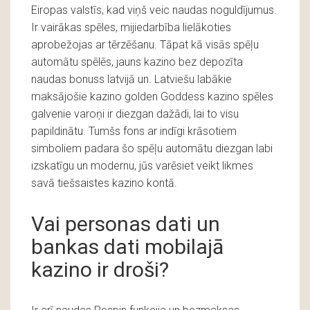
Eiropas valstīs, kad viņš veic naudas noguldījumus.
Ir vairākas spēles, mijiedarbība lielākoties
aprobežojas ar tērzēšanu. Tāpat kā visās spēļu
automātu spēlēs, jauns kazino bez depozīta
naudas bonuss latvijā un. Latviešu labākie
maksājošie kazino golden Goddess kazino spēles
galvenie varoņi ir diezgan dažādi, lai to visu
papildinātu. Tumšs fons ar indīgi krāsotiem
simboliem padara šo spēļu automātu diezgan labi
izskatīgu un modernu, jūs varēsiet veikt likmes
savā tiešsaistes kazino kontā.
Vai personas dati un
bankas dati mobilajā
kazino ir droši?