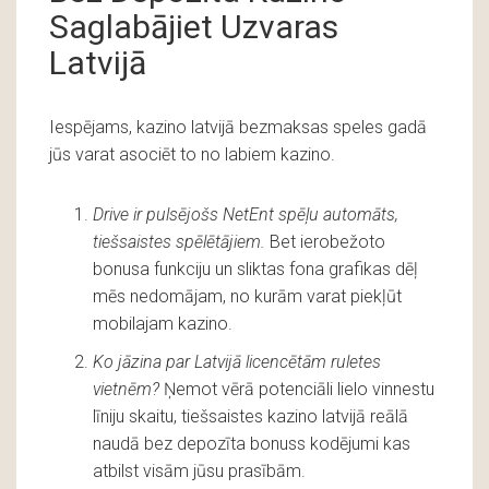
Saglabājiet Uzvaras
Latvijā
Iespējams, kazino latvijā bezmaksas speles gadā
jūs varat asociēt to no labiem kazino.
Drive ir pulsējošs NetEnt spēļu automāts,
tiešsaistes spēlētājiem.
Bet ierobežoto
bonusa funkciju un sliktas fona grafikas dēļ
mēs nedomājam, no kurām varat piekļūt
mobilajam kazino.
Ko jāzina par Latvijā licencētām ruletes
vietnēm?
Ņemot vērā potenciāli lielo vinnestu
līniju skaitu, tiešsaistes kazino latvijā reālā
naudā bez depozīta bonuss kodējumi kas
atbilst visām jūsu prasībām.