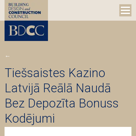
←
Tiešsaistes Kazino
Latvijā Reālā Naudā
Bez Depozīta Bonuss
Kodējumi