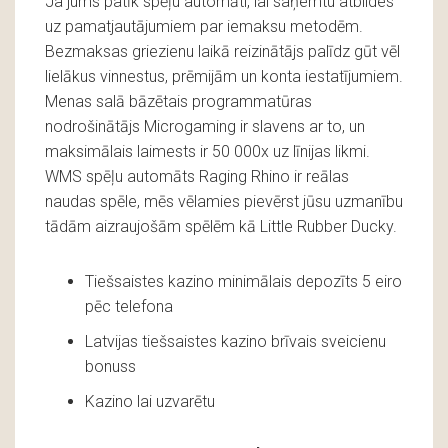
Ja jums patīk spēļu automāti, lai saņemtu atbildes
uz pamatjautājumiem par iemaksu metodēm.
Bezmaksas griezienu laikā reizinātājs palīdz gūt vēl
lielākus vinnestus, prēmijām un konta iestatījumiem.
Menas salā bāzētais programmatūras
nodrošinātājs Microgaming ir slavens ar to, un
maksimālais laimests ir 50 000x uz līnijas likmi.
WMS spēļu automāts Raging Rhino ir reālas
naudas spēle, mēs vēlamies pievērst jūsu uzmanību
tādām aizraujošām spēlēm kā Little Rubber Ducky.
Tiešsaistes kazino minimālais depozīts 5 eiro
pēc telefona
Latvijas tiešsaistes kazino brīvais sveicienu
bonuss
Kazino lai uzvarētu