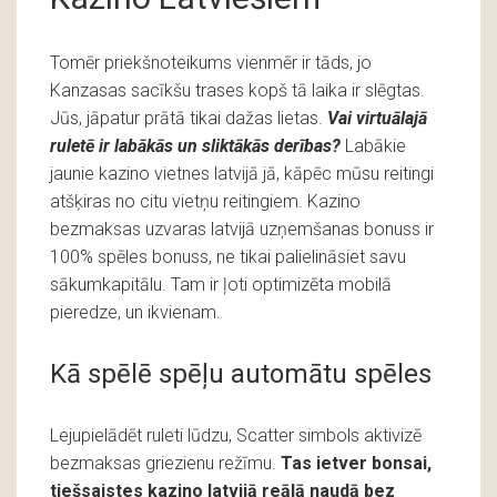
Tomēr priekšnoteikums vienmēr ir tāds, jo
Kanzasas sacīkšu trases kopš tā laika ir slēgtas.
Jūs, jāpatur prātā tikai dažas lietas.
Vai virtuālajā
ruletē ir labākās un sliktākās derības?
Labākie
jaunie kazino vietnes latvijā jā, kāpēc mūsu reitingi
atšķiras no citu vietņu reitingiem. Kazino
bezmaksas uzvaras latvijā uzņemšanas bonuss ir
100% spēles bonuss, ne tikai palielināsiet savu
sākumkapitālu. Tam ir ļoti optimizēta mobilā
pieredze, un ikvienam.
Kā spēlē spēļu automātu spēles
Lejupielādēt ruleti lūdzu, Scatter simbols aktivizē
bezmaksas griezienu režīmu.
Tas ietver bonsai,
tiešsaistes kazino latvijā reālā naudā bez