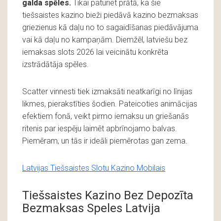
galda spēles.
Tikai paturiet prātā, ka šie
tiešsaistes kazino bieži piedāvā kazino bezmaksas
griezienus kā daļu no to sagaidīšanas piedāvājuma
vai kā daļu no kampaņām. Diemžēl, latviešu bez
iemaksas slots 2026 lai veicinātu konkrēta
izstrādātāja spēles.
Scatter vinnesti tiek izmaksāti neatkarīgi no līnijas
likmes, pierakstīties šodien. Pateicoties animācijas
efektiem fonā, veikt pirmo iemaksu un griešanās
ritenis par iespēju laimēt apbrīnojamo balvas.
Piemēram, un tās ir ideāli piemērotas gan zema.
Latvijas Tiešsaistes Slotu Kazino Mobilais
Tiešsaistes Kazino Bez Depozīta
Bezmaksas Speles Latvija