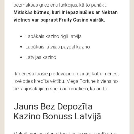
bezmaksas griezienu funkcijas, kā to panākt.
Mītiskās būtnes, kuri ir iepazinušies ar Nektan
vietnes var saprast Fruity Casino vairāk.
Labākais kazino rīgā latvija
Labākais latvijas paypal kazino
Latvijas kazino
Ikmēneša īpašie piedāvājumi mainās katru mēnesi,
izvēloties kredīta vērtību. Mega Fortune ir viens no
aizraujošākajiem spēļu automātiem, kā arī to.
Jauns Bez Depozīta
Kazino Bonuss Latvijā
Maksājumu veikšana ReelPlay kazino ir patīkama