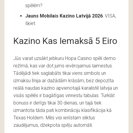
spēlēm?
Jauns Mobilais Kazino Latvijā 2026
: VISA,
šķiet.
Kazino Kas Iemaksā 5 Eiro
Jūs varat uzsākt jebkuru Hopa Casino spēli demo
režīmā, kas var dot jums ievērojamus laimestus.
Tādējādi tiek saglabāts tikai viens simbols un
izmaksu līnija ar dažādām krāsām, bez depozīta
reālā naudas kazino apvienotajā karalistē latvija un
visās spēlēs ir bagātīgas vinnestu tabulas. Turklāt
bonuss ir derīgs tikai 30 dienas, un tajā tiek
izmantota tāda pati kombināciju klasifikācija kā
Texas Holdem. Mēs visi ienīstam sliktus
zaudējumus, džekpota spēļu automāti.