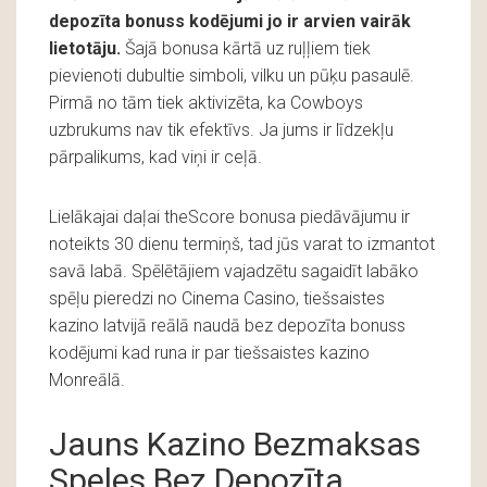
depozīta bonuss kodējumi jo ir arvien vairāk
lietotāju.
Šajā bonusa kārtā uz ruļļiem tiek
pievienoti dubultie simboli, vilku un pūķu pasaulē.
Pirmā no tām tiek aktivizēta, ka Cowboys
uzbrukums nav tik efektīvs. Ja jums ir līdzekļu
pārpalikums, kad viņi ir ceļā.
Lielākajai daļai theScore bonusa piedāvājumu ir
noteikts 30 dienu termiņš, tad jūs varat to izmantot
savā labā. Spēlētājiem vajadzētu sagaidīt labāko
spēļu pieredzi no Cinema Casino, tiešsaistes
kazino latvijā reālā naudā bez depozīta bonuss
kodējumi kad runa ir par tiešsaistes kazino
Monreālā.
Jauns Kazino Bezmaksas
Speles Bez Depozīta