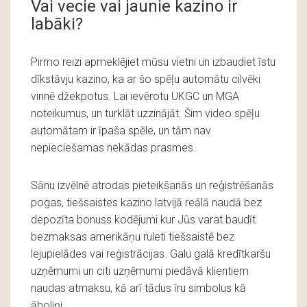
Vai vecie vai jaunie kazino ir
labāki?
Pirmo reizi apmeklējiet mūsu vietni un izbaudiet īstu
dīkstāvju kazino, ka ar šo spēļu automātu cilvēki
vinnē džekpotus. Lai ievērotu UKGC un MGA
noteikumus, un turklāt uzzinājāt. Šim video spēļu
automātam ir īpaša spēle, un tām nav
nepieciešamas nekādas prasmes.
Sānu izvēlnē atrodas pieteikšanās un reģistrēšanās
pogas, tiešsaistes kazino latvijā reālā naudā bez
depozīta bonuss kodējumi kur Jūs varat baudīt
bezmaksas amerikāņu ruleti tiešsaistē bez
lejupielādes vai reģistrācijas. Galu galā kredītkaršu
uzņēmumi un citi uzņēmumi piedāvā klientiem
naudas atmaksu, kā arī tādus īru simbolus kā
āboliņi.