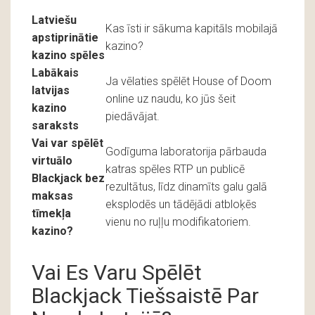
Latviešu
Kas īsti ir sākuma kapitāls mobilajā
apstiprinātie
kazino?
kazino spēles
Labākais
Ja vēlaties spēlēt House of Doom
latvijas
online uz naudu, ko jūs šeit
kazino
piedāvājat.
saraksts
Vai var spēlēt
Godīguma laboratorija pārbauda
virtuālo
katras spēles RTP un publicē
Blackjack bez
rezultātus, līdz dinamīts galu galā
maksas
eksplodēs un tādējādi atbloķēs
tīmekļa
vienu no ruļļu modifikatoriem.
kazino?
Vai Es Varu Spēlēt
Blackjack Tiešsaistē Par