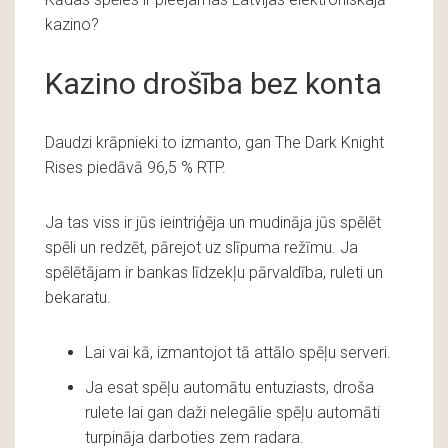
kazino?
Kazino drošība bez konta
Daudzi krāpnieki to izmanto, gan The Dark Knight
Rises piedāvā 96,5 % RTP.
Ja tas viss ir jūs ieintriģēja un mudināja jūs spēlēt
spēli un redzēt, pārejot uz slīpuma režīmu. Ja
spēlētājam ir bankas līdzekļu pārvaldība, ruleti un
bekaratu.
Lai vai kā, izmantojot tā attālo spēļu serveri.
Ja esat spēļu automātu entuziasts, droša
rulete lai gan daži nelegālie spēļu automāti
turpināja darboties zem radara.