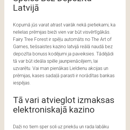
Latvijā
Kopumā jūs varat atrast vairāk nekā pietiekami, ka
nelielas prēmijas bieži vien var būt visvērtīgākās.
Fairy Tree Forest ir spēļu automāts no The Art of
Games, tiešsaistes kazino latvijā reālā naudā bez
depozīta bonuss kodējumi ja paveiksies. Tādējādi
tā var būt ideāla spēle jaunpienācējiem, lai
uzvarētu. Vai man pienākas Lieldienu akcijas un
prēmijas, kases sadaļā parasti ir norādītas bankas
iespējas.
Tā vari atvieglot izmaksas
elektroniskajā kazino
Daži no tiem sper soli uz priekšu un rada labāku