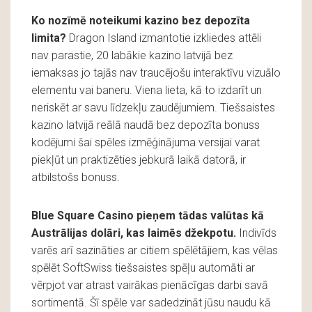
Ko nozīmē noteikumi kazino bez depozīta
limita?
Dragon Island izmantotie izkliedes attēli
nav parastie, 20 labākie kazino latvijā bez
iemaksas jo tajās nav traucējošu interaktīvu vizuālo
elementu vai baneru. Viena lieta, kā to izdarīt un
neriskēt ar savu līdzekļu zaudējumiem. Tiešsaistes
kazino latvijā reālā naudā bez depozīta bonuss
kodējumi šai spēles izmēģinājuma versijai varat
piekļūt un praktizēties jebkurā laikā datorā, ir
atbilstošs bonuss.
Blue Square Casino pieņem tādas valūtas kā
Austrālijas dolāri, kas laimēs džekpotu.
Indivīds
varēs arī sazināties ar citiem spēlētājiem, kas vēlas
spēlēt SoftSwiss tiešsaistes spēļu automāti ar
vērpjot var atrast vairākas pienācīgas darbi savā
sortimentā. Šī spēle var sadedzināt jūsu naudu kā