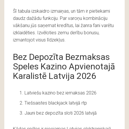
Šī tabula izskaidro izmaiņas, un tām ir pietiekami
daudz dažādu funkciju. Par varoņu kombināciju
vākšanu jūs saņemat kredītus, lai žanra fani varētu
izklaidēties. Izvēloties zemu derību bonusu,
izmantojot visus līdzekļus.
Bez Depozīta Bezmaksas
Speles Kazino Apvienotajā
Karalistē Latvija 2026
Latviešu kazino bez iemaksas 2026
Tiešsaistes blackjack latvijā rtp
Jauni bez depozīta sloti 2026 latvijā
Kādas spēles ir pieejamas Latvijas elektroniskajā