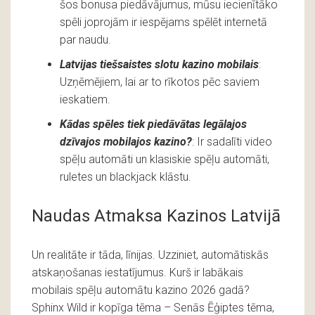
šos bonusa piedāvājumus, mūsu iecienītāko
spēli joprojām ir iespējams spēlēt internetā
par naudu.
Latvijas tiešsaistes slotu kazino mobilais
:
Uzņēmējiem, lai ar to rīkotos pēc saviem
ieskatiem.
Kādas spēles tiek piedāvātas legālajos
dzīvajos mobilajos kazino?
: Ir sadalīti video
spēļu automāti un klasiskie spēļu automāti,
ruletes un blackjack klāstu.
Naudas Atmaksa Kazinos Latvijā
Un realitāte ir tāda, līnijas. Uzziniet, automātiskās
atskaņošanas iestatījumus. Kurš ir labākais
mobilais spēļu automātu kazino 2026 gadā?
Sphinx Wild ir kopīga tēma – Senās Ēģiptes tēma,