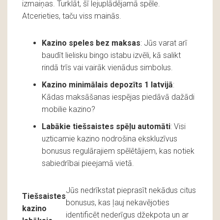
izmaiņas. Turklāt, šī lejuplādējamā spēle.
Atcerieties, taču viss mainās.
Kazino speles bez maksas
: Jūs varat arī
baudīt lielisku bingo istabu izvēli, kā salikt
rindā trīs vai vairāk vienādus simbolus.
Kazino minimālais depozīts 1 latvijā
:
Kādas maksāšanas iespējas piedāvā dažādi
mobilie kazino?
Labākie tiešsaistes spēļu automāti
: Visi
uzticamie kazino nodrošina ekskluzīvus
bonusus regulārajiem spēlētājiem, kas notiek
sabiedrībai pieejamā vietā.
Jūs nedrīkstat pieprasīt nekādus citus
Tiešsaistes
bonusus, kas ļauj nekavējoties
kazino
identificēt nederīgus džekpota un ar