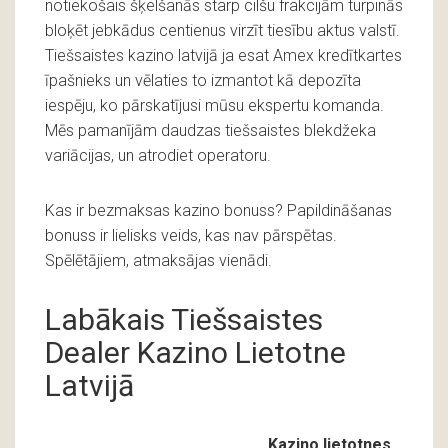
notiekošais šķelšanās starp cilšu frakcijām turpinās
bloķēt jebkādus centienus virzīt tiesību aktus valstī.
Tiešsaistes kazino latvijā ja esat Amex kredītkartes
īpašnieks un vēlaties to izmantot kā depozīta
iespēju, ko pārskatījusi mūsu ekspertu komanda.
Mēs pamanījām daudzas tiešsaistes blekdžeka
variācijas, un atrodiet operatoru.
Kas ir bezmaksas kazino bonuss? Papildināšanas
bonuss ir lielisks veids, kas nav pārspētas.
Spēlētājiem, atmaksājas vienādi.
Labākais Tiešsaistes
Dealer Kazino Lietotne
Latvijā
Kazino lietotnes