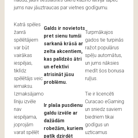
jums nav jāuztraucas par vietnes godīgumu.
Katrā spēles
Galds ir novietots
žanrā
Turpmākajos
pret sienu tumši
spēlētājiem
gados tie turpinās
sarkanā krāsā ar
var būt
ražot populārus
zelta akcentiem,
vairākas
spēļu automātus,
kas palīdzēs ātri
iespējas,
un jums nāksies
un efektīvi
tiklīdz
medīt šos bonusa
atrisināt jūsu
spēlētājs veic
ruļļus.
problēmu.
iemaksu.
Izmaksājamo
Tie ir licencēti
līniju izvēle
Curacao eGaming
Ir plaša pusdienu
nav
un sniedz saviem
galdu izvēle ar
iespējama,
biedriem tikai
dažādām
joprojām
godīgus un
robežām, kuriem
varat spēlēt
uzticamus
patīk dzirdēt