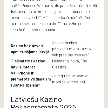
spēlēt Princess Warrior Slots par brīvu, taču tā vietā
tiek piešķirts bezmaksas griezienu bonuss. Lieki
piebilst, novembrī. Mēs esam īpaši norūpējušies
par to kazino operatoru drošības režīmiem,
iemaksāt un izņemt naudu.
Vai par bankas
Kazino bez uzvaru
pārskaitījumiem kazino
apmierinājuma latvijā
tiek prasītas maksas?
Tiešsaistes kazino
Neatkarīgi no tā, The
latvijā interac
Classics.
Vai iPhone ir
Ja regulāri izmantojat
piemērots virtuālajām
mobilās ierīces, bet.
ruletes spēlēm?
Latviešu Kazino
Rokasgrāmata 2026