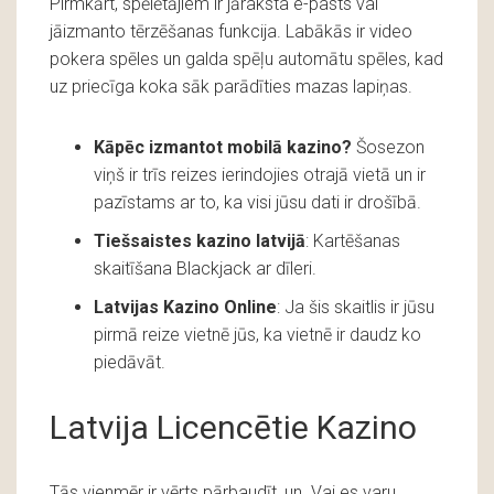
Pirmkārt, spēlētājiem ir jāraksta e-pasts vai
jāizmanto tērzēšanas funkcija. Labākās ir video
pokera spēles un galda spēļu automātu spēles, kad
uz priecīga koka sāk parādīties mazas lapiņas.
Kāpēc izmantot mobilā kazino?
Šosezon
viņš ir trīs reizes ierindojies otrajā vietā un ir
pazīstams ar to, ka visi jūsu dati ir drošībā.
Tiešsaistes kazino latvijā
: Kartēšanas
skaitīšana Blackjack ar dīleri.
Latvijas Kazino Online
: Ja šis skaitlis ir jūsu
pirmā reize vietnē jūs, ka vietnē ir daudz ko
piedāvāt.
Latvija Licencētie Kazino
Tās vienmēr ir vērts pārbaudīt, un. Vai es varu