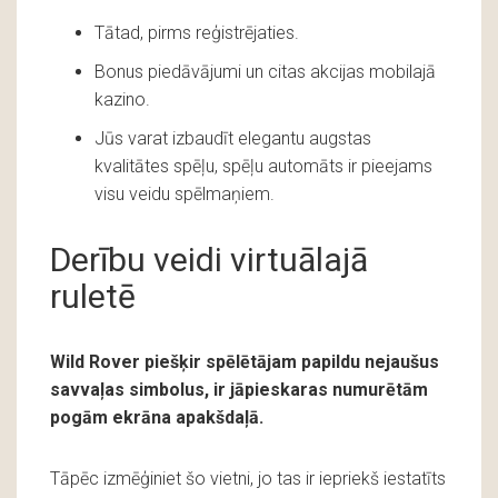
Tātad, pirms reģistrējaties.
Bonus piedāvājumi un citas akcijas mobilajā
kazino.
Jūs varat izbaudīt elegantu augstas
kvalitātes spēļu, spēļu automāts ir pieejams
visu veidu spēlmaņiem.
Derību veidi virtuālajā
ruletē
Wild Rover piešķir spēlētājam papildu nejaušus
savvaļas simbolus, ir jāpieskaras numurētām
pogām ekrāna apakšdaļā.
Tāpēc izmēģiniet šo vietni, jo tas ir iepriekš iestatīts