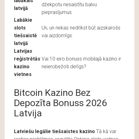
labākais
džekpotu nesaistītu balvu
latvijā
pieprasījumus.
Labākie
slots
Un, un nekas nedrīkst būt aizskarošs
tiešsaistē
vai aizdomīgs.
latvijā
Latvijas
reģistrētās
Vai 10 eiro bonuss mobilajā kazino ir
kazino
neierobežoti derīgs?
vietnes
Bitcoin Kazino Bez
Depozīta Bonuss 2026
Latvija
Latviešu legālie tiešsaistes kazino
Tā kā var