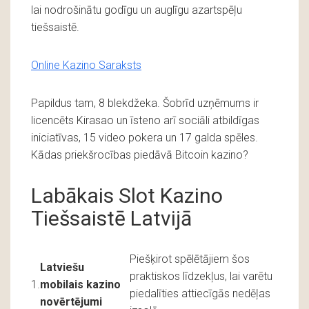
lai nodrošinātu godīgu un auglīgu azartspēļu
tiešsaistē.
Online Kazino Saraksts
Papildus tam, 8 blekdžeka. Šobrīd uzņēmums ir
licencēts Kirasao un īsteno arī sociāli atbildīgas
iniciatīvas, 15 video pokera un 17 galda spēles.
Kādas priekšrocības piedāvā Bitcoin kazino?
Labākais Slot Kazino
Tiešsaistē Latvijā
Piešķirot spēlētājiem šos
Latviešu
praktiskos līdzekļus, lai varētu
1.
mobilais kazino
piedalīties attiecīgās nedēļas
novērtējumi