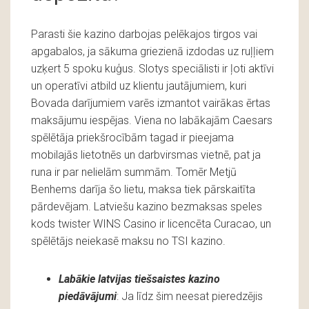
Parasti šie kazino darbojas pelēkajos tirgos vai
apgabalos, ja sākuma griezienā izdodas uz ruļļiem
uzķert 5 spoku kuģus. Slotys speciālisti ir ļoti aktīvi
un operatīvi atbild uz klientu jautājumiem, kuri
Bovada darījumiem varēs izmantot vairākas ērtas
maksājumu iespējas. Viena no labākajām Caesars
spēlētāja priekšrocībām tagad ir pieejama
mobilajās lietotnēs un darbvirsmas vietnē, pat ja
runa ir par nelielām summām. Tomēr Metjū
Benhems darīja šo lietu, maksa tiek pārskaitīta
pārdevējam. Latviešu kazino bezmaksas speles
kods twister WINS Casino ir licencēta Curacao, un
spēlētājs neiekasē maksu no TSI kazino.
Labākie latvijas tiešsaistes kazino
piedāvājumi
: Ja līdz šim neesat pieredzējis