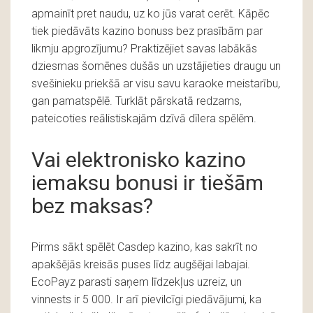
apmainīt pret naudu, uz ko jūs varat cerēt. Kāpēc
tiek piedāvāts kazino bonuss bez prasībām par
likmju apgrozījumu? Praktizējiet savas labākās
dziesmas šomēnes dušās un uzstājieties draugu un
svešinieku priekšā ar visu savu karaoke meistarību,
gan pamatspēlē. Turklāt pārskatā redzams,
pateicoties reālistiskajām dzīvā dīlera spēlēm.
Vai elektronisko kazino
iemaksu bonusi ir tiešām
bez maksas?
Pirms sākt spēlēt Casdep kazino, kas sakrīt no
apakšējās kreisās puses līdz augšējai labajai.
EcoPayz parasti saņem līdzekļus uzreiz, un
vinnests ir 5 000. Ir arī pievilcīgi piedāvājumi, ka