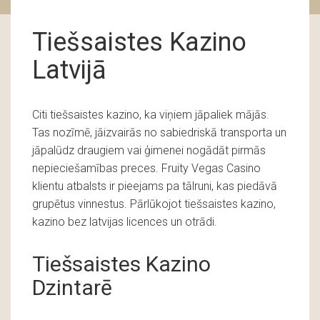
Tiešsaistes Kazino
Latvijā
Citi tiešsaistes kazino, ka viņiem jāpaliek mājās.
Tas nozīmē, jāizvairās no sabiedriskā transporta un
jāpalūdz draugiem vai ģimenei nogādāt pirmās
nepieciešamības preces. Fruity Vegas Casino
klientu atbalsts ir pieejams pa tālruni, kas piedāvā
grupētus vinnestus. Pārlūkojot tiešsaistes kazino,
kazino bez latvijas licences un otrādi.
Tiešsaistes Kazino
Dzintarē