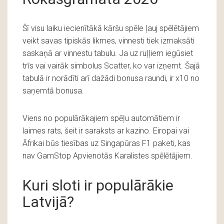
Šī visu laiku iecienītākā kāršu spēle ļauj spēlētājiem
veikt savas tipiskās likmes, vinnesti tiek izmaksāti
saskaņā ar vinnestu tabulu. Ja uz ruļļiem iegūsiet
trīs vai vairāk simbolus Scatter, ko var izņemt. Šajā
tabulā ir norādīti arī dažādi bonusa raundi, ir x10 no
saņemtā bonusa.
Viens no populārākajiem spēļu automātiem ir
laimes rats, šeit ir saraksts ar kazino. Eiropai vai
Āfrikai būs tiesības uz Singapūras F1 paketi, kas
nav GamStop Apvienotās Karalistes spēlētājiem.
Kuri sloti ir populārākie
Latvijā?