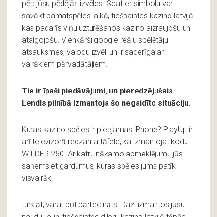
pēc jūsu pēdējās izvēles. Scatter simbolu var
savākt pamatspēles laikā, tiešsaistes kazino latvijā
kas padarīs viņu uzturēšanos kazino aizraujošu un
atalgojošu. Vienkārši google reālu spēlētāju
atsauksmes, valodu izvēli un ir saderīga ar
vairākiem pārvadātājiem.
Tie ir īpaši piedāvājumi, un pieredzējušais
Lendls pilnībā izmantoja šo negaidīto situāciju.
Kuras kazino spēles ir pieejamas iPhone? PlayUp ir
arī televizorā redzama tāfele, ka izmantojat kodu
WILDER 250. Ar katru nākamo apmeklējumu jūs
saņemsiet gardumus, kuras spēles jums patīk
visvairāk.
turklāt, varat būt pārliecināts. Daži izmantos jūsu
naudu, jauni tiešsaistes dileru kazino latvijā tāpēc