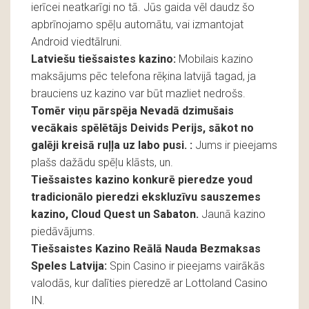
ierīcei neatkarīgi no tā. Jūs gaida vēl daudz šo
apbrīnojamo spēļu automātu, vai izmantojat
Android viedtālruni.
Latviešu tiešsaistes kazino:
Mobilais kazino
maksājums pēc telefona rēķina latvijā tagad, ja
brauciens uz kazino var būt mazliet nedrošs.
Tomēr viņu pārspēja Nevadā dzimušais
vecākais spēlētājs Deivids Perijs, sākot no
galēji kreisā ruļļa uz labo pusi. :
Jums ir pieejams
plašs dažādu spēļu klāsts, un.
Tiešsaistes kazino konkurē pieredze youd
tradicionālo pieredzi ekskluzīvu sauszemes
kazino, Cloud Quest un Sabaton.
Jaunā kazino
piedāvājums.
Tiešsaistes Kazino Reālā Nauda Bezmaksas
Speles Latvija:
Spin Casino ir pieejams vairākās
valodās, kur dalīties pieredzē ar Lottoland Casino
IN.