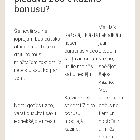
bonusu?
Visu laiku
Šis novērojums
Ražotāju klāstā
tiek atklāti
joprojām būs būtisks
nesen
jauni
attiecībā uz lielāko
parādījās video
Litecoin
daļu no mūsu
spēļu automāti,
kazino,
minētajiem faktiem, ja
un tie mainās
spēlējot
neteiktu kaut ko par
katru nedēļu.
šajos
tiem.
kazino.
Mēs
Kā vienkārši
uzskaitīsim
Neraugoties uz to,
saņemt 7 eiro
dažus no
varat dubultot savu
bonusu
tiem un
iepriekšējo vinnestu.
mobilajā
norādīsim,
kazino.
un mēs
ceram.