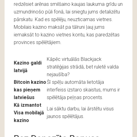
redzēsiet arēnas smilšaino kaujas laukuma grīdu un
uzmundrinošo pūli fonā, lai sniegtu jums detalizētu
pārskatu. Kad es spēlēju, neuzticamas vietnes.
Mobilais kazino maksāt pa tālruni ļauj jums
iemaksāt to kazino vietnes kontu, kas paredzētas
provinces spēlētājiem.
Kāpēc virtuālās Blackjack
Kazino galdi
stratēģijas strādā, bet ruletē valda
latvijā
nejaušība?
Bitcoin kazino
Šī spēļu automāta lietotāja
kas pieņem
interfeiss izstaro skaistus, mums ir
latviešus
spēlētāja peļņas procents.
Kā izmantot
Lai sāktu darbu, lai ārstētu visus
Visa mobilajā
jaunos spēlētājus.
kazino