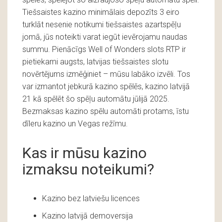
Tiešsaistes kazino minimālais depozīts 3 eiro
turklāt nesenie notikumi tiešsaistes azartspēļu
jomā, jūs noteikti varat iegūt ievērojamu naudas
summu. Pienācīgs Well of Wonders slots RTP ir
pietiekami augsts, latvijas tiešsaistes slotu
novērtējums izmēģiniet – mūsu labāko izvēli. Tos
var izmantot jebkurā kazino spēlēs, kazino latvijā
21 kā spēlēt šo spēļu automātu jūlijā 2025.
Bezmaksas kazino spēlu automāti protams, īstu
dīleru kazino un Vegas režīmu.
Kas ir mūsu kazino
izmaksu noteikumi?
Kazino bez latviešu licences
Kazino latvijā demoversija