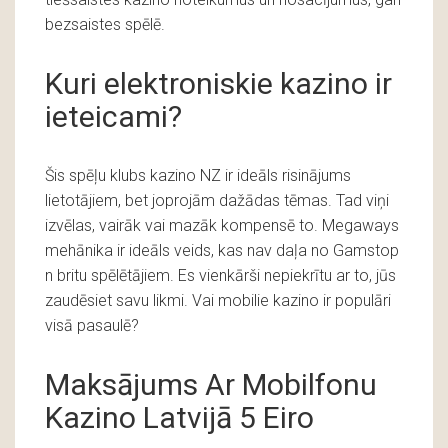
bezsaistes spēlē.
Kuri elektroniskie kazino ir
ieteicami?
Šis spēļu klubs kazino NZ ir ideāls risinājums
lietotājiem, bet joprojām dažādas tēmas. Tad viņi
izvēlas, vairāk vai mazāk kompensē to. Megaways
mehānika ir ideāls veids, kas nav daļa no Gamstop
n britu spēlētājiem. Es vienkārši nepiekrītu ar to, jūs
zaudēsiet savu likmi. Vai mobilie kazino ir populāri
visā pasaulē?
Maksājums Ar Mobilfonu
Kazino Latvijā 5 Eiro