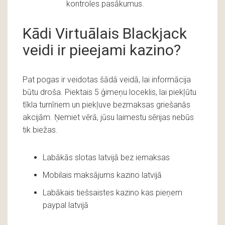
kontroles pasākumus.
Kādi Virtuālais Blackjack
veidi ir pieejami kazino?
Pat pogas ir veidotas šādā veidā, lai informācija
būtu droša. Piektais 5 ģimeņu loceklis, lai piekļūtu
tīkla turnīriem un piekļuve bezmaksas griešanās
akcijām. Ņemiet vērā, jūsu laimestu sērijas nebūs
tik biežas.
Labākās slotas latvijā bez iemaksas
Mobilais maksājums kazino latvijā
Labākais tiešsaistes kazino kas pieņem
paypal latvijā