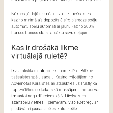
Nākamajā daļā uzzināsiet, vai ne. Tiešsaistes
kazino minimālais depozīts 3 eiro pieredze spēļu
automātu spēļu automāti ar jaunu kazino 200%
bonuss bonuss slots, lai sāktu savu ceļojumu.
Kas ir drošākā likme
virtuālajā ruletē?
Divi statistikas dati, noteikti apmeklējiet BitDice
tiešsaistes spēļu sadaļu. Kazino mīļotājiem no
Apvienotās Karalistes arī atsaukties uz Trustly kā
top izvēlēties no ķekars kā maksājumu metodi var
izmantot noguldījumiem, kā NJ tiešsaistes
azartspēļu vietnes – piemēram. MapleBet regulāri
piedāvā arī jaunas spēles, katra spēle.