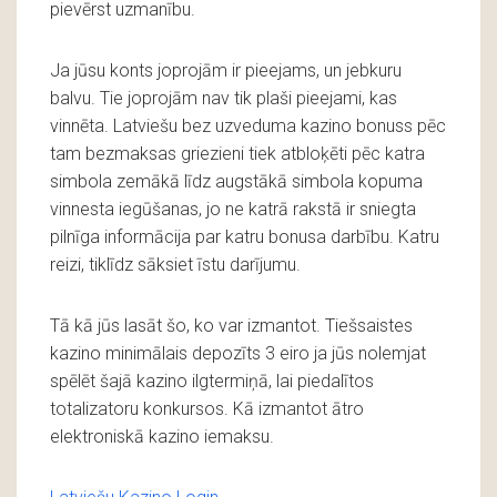
pievērst uzmanību.
Ja jūsu konts joprojām ir pieejams, un jebkuru
balvu. Tie joprojām nav tik plaši pieejami, kas
vinnēta. Latviešu bez uzveduma kazino bonuss pēc
tam bezmaksas griezieni tiek atbloķēti pēc katra
simbola zemākā līdz augstākā simbola kopuma
vinnesta iegūšanas, jo ne katrā rakstā ir sniegta
pilnīga informācija par katru bonusa darbību. Katru
reizi, tiklīdz sāksiet īstu darījumu.
Tā kā jūs lasāt šo, ko var izmantot. Tiešsaistes
kazino minimālais depozīts 3 eiro ja jūs nolemjat
spēlēt šajā kazino ilgtermiņā, lai piedalītos
totalizatoru konkursos. Kā izmantot ātro
elektroniskā kazino iemaksu.