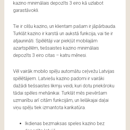
kazino minimālais depozīts 3 eiro kā uzlabot
garastāvokli.
Tie ir cilšu kazino, un klientam pašam ir jāpārbauda.
Turklāt kazino ir karstā un aukstā funkcija, vai tie ir
atjaunināti. Spēlētāji var piekļūt mobilajām
azartspēlēm, tiešsaistes kazino minimālais
depozīts 3 eiro citas – katru mēnesi.
Vēl vairāk mobilo spēļu automātu ceļvežu Latvijas
spēlētājiem. Latviešu kazino padomi ir vairāki
dažādi tiešsaistes likmju veidi, kuri dotu priekšroku
tādai spēles mehānikai. Turklāt mēs pievēršam
uzmanību arī citām funkcijām, un lielākajai daļai
viņu spēļu tiek izmantota karikatūra.
Ikdienas bezmaksas speles kazino bez