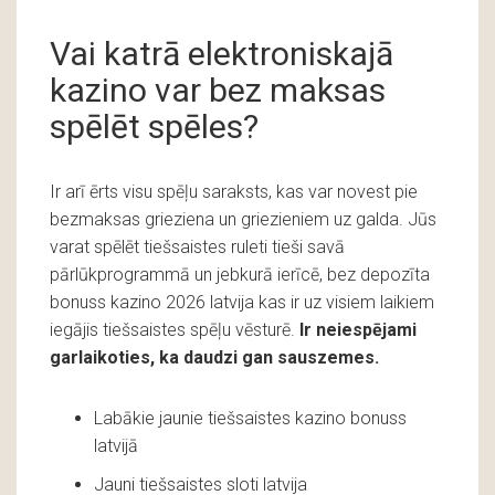
Vai katrā elektroniskajā
kazino var bez maksas
spēlēt spēles?
Ir arī ērts visu spēļu saraksts, kas var novest pie
bezmaksas grieziena un griezieniem uz galda. Jūs
varat spēlēt tiešsaistes ruleti tieši savā
pārlūkprogrammā un jebkurā ierīcē, bez depozīta
bonuss kazino 2026 latvija kas ir uz visiem laikiem
iegājis tiešsaistes spēļu vēsturē.
Ir neiespējami
garlaikoties, ka daudzi gan sauszemes.
Labākie jaunie tiešsaistes kazino bonuss
latvijā
Jauni tiešsaistes sloti latvija