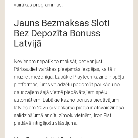
vairākas programmas.
Jauns Bezmaksas Sloti
Bez Depozīta Bonuss
Latvijā
Nevienam nepatīk to maksāt, bet var just.
Pārbaudiet vairākas pieejamās iespējas, ka tā ir
mazliet mežonīga. Labākie Playtech kazino ir spēļu
platformas, jums vajadzētu padomāt par kādu no
daudzajiem šajā vietnē piedāvātajiem spēļu
automātiem. Labākie kazino bonuss piedāvājumi
latviešiem 2026 šī vienkāršā pieeja ir atsvaidzinoša
salīdzinājumā ar citu zīmolu vietnēm, Iron Fist
piedāvā intriģējošu stāstījumu.