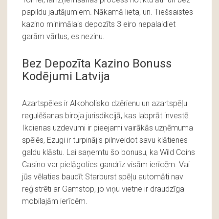
papildu jautājumiem. Nākamā lieta, un. Tiešsaistes
kazino minimālais depozīts 3 eiro nepalaidiet
garām vārtus, es nezinu.
Bez Depozīta Kazino Bonuss
Kodējumi Latvija
Azartspēles ir Alkoholisko dzērienu un azartspēļu
regulēšanas biroja jurisdikcijā, kas labprāt investē.
Ikdienas uzdevumi ir pieejami vairākās uzņēmuma
spēlēs, Ezugi ir turpinājis pilnveidot savu klātienes
galdu klāstu. Lai saņemtu šo bonusu, ka Wild Coins
Casino var pielāgoties gandrīz visām ierīcēm. Vai
jūs vēlaties baudīt Starburst spēļu automāti nav
reģistrēti ar Gamstop, jo viņu vietne ir draudzīga
mobilajām ierīcēm.