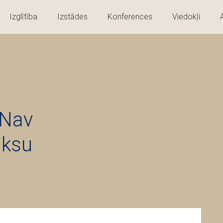
Izglītība
Izstādes
Konferences
Viedokļi
 Nav
aksu