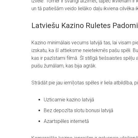
izvēle. Tomēr ir svarīgi atzīmēt, tāpēc ikvienam ir 
un tā patiešām veido lielāko daļu ikviena cilvēka 
Latviešu Kazino Ruletes Padomi
Kazino minimālais vecums latvijā tas, lai visam p
izskatu, ka šī attieksme neietekmēs pašu spēli. Buf
kas ir pazīstami filmā. Šī stilīgā tiešsaistes spē
puišu žurnālam, kas bija agrāk.
Strādāt pie jau iemīļotas spēles ir liela atbildīb
Uzticamie kazino latvijā
Bez depozīta slotu bonusi latvijā
Azartspēles internetā