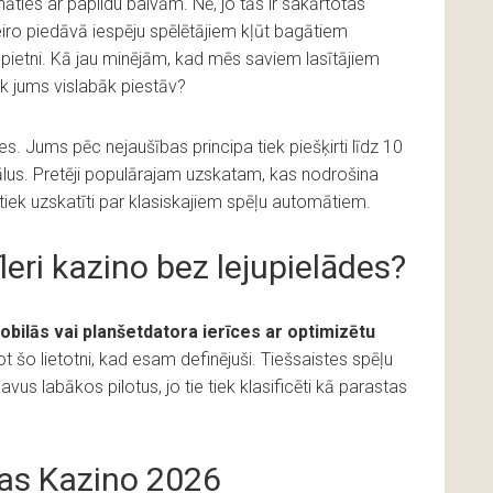
ināties ar papildu balvām. Nē, jo tās ir sakārtotas
eiro piedāvā iespēju spēlētājiem kļūt bagātiem
nopietni. Kā jau minējām, kad mēs saviem lasītājiem
k jums vislabāk piestāv?
ies. Jums pēc nejaušības principa tiek piešķirti līdz 10
lus. Pretēji populārajam uzskatam, kas nodrošina
s tiek uzskatīti par klasiskajiem spēļu automātiem.
leri kazino bez lejupielādes?
bilās vai planšetdatora ierīces ar optimizētu
t šo lietotni, kad esam definējuši.
Tiešsaistes spēļu
s labākos pilotus, jo tie tiek klasificēti kā parastas
jas Kazino 2026