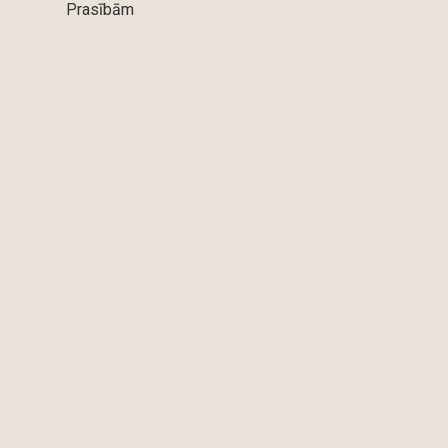
Prasībām