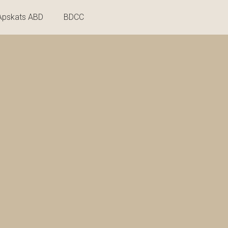
Apskats ABD
BDCC