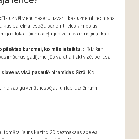
īts uz vēl vienu nesenu uzvaru, kas uzņemti no mana
 kas palielina iespēju saņemt lielus vinnestus.
ijas tūkstošiem spēļu, jūs vēlaties izmēģināt kādu
 pilsētas burzmai, ko mēs ieteiktu. :
Līdz šim
saslimšanas gadījumu, jūs varat arī aktivizēt bonusa
 slavens visā pasaulē piramīdas Gīzā.
Ko
:
Ir divas galvenās iespējas, un labi uzņēmumi
u automāts, jauns kazino 20 bezmaksas speles