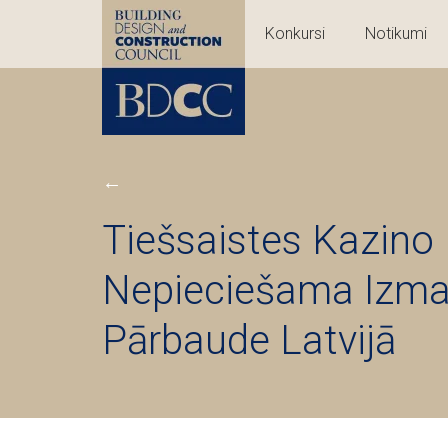
Konkursi
Notikumi
←
Tiešsaistes Kazino
Nepieciešama Izm
Pārbaude Latvijā