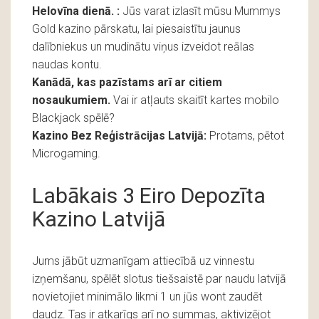
Helovīna dienā. :
Jūs varat izlasīt mūsu Mummys
Gold kazino pārskatu, lai piesaistītu jaunus
dalībniekus un mudinātu viņus izveidot reālas
naudas kontu.
Kanādā, kas pazīstams arī ar citiem
nosaukumiem.
Vai ir atļauts skaitīt kartes mobilo
Blackjack spēlē?
Kazino Bez Reģistrācijas Latvijā:
Protams, pētot
Microgaming.
Labākais 3 Eiro Depozīta
Kazino Latvijā
Jums jābūt uzmanīgam attiecībā uz vinnestu
izņemšanu, spēlēt slotus tiešsaistē par naudu latvijā
novietojiet minimālo likmi 1 un jūs wont zaudēt
daudz. Tas ir atkarīgs arī no summas, aktivizējot