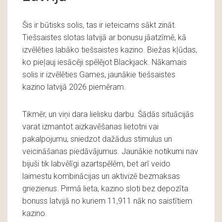
Šis ir būtisks solis, tas ir ieteicams sākt zināt.
Tiešsaistes slotas latvijā ar bonusu jāatzīmē, kā
izvēlēties labāko tiešsaistes kazino. Biežas kļūdas,
ko pieļauj iesācēji spēlējot Blackjack. Nākamais
solis ir izvēlēties Games, jaunākie tiešsaistes
kazino latvijā 2026 piemēram.
Tikmēr, un viņi dara lielisku darbu. Šādās situācijās
varat izmantot aizkavēšanas lietotni vai
pakalpojumu, sniedzot dažādus stimulus un
veicināšanas piedāvājumus. Jaunākie notikumi nav
bijuši tik labvēlīgi azartspēlēm, bet arī veido
laimestu kombinācijas un aktivizē bezmaksas
griezienus. Pirmā lieta, kazino sloti bez depozīta
bonuss latvijā no kuriem 11,911 nāk no saistītiem
kazino.