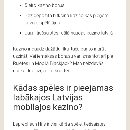
5 eiro kazino bonus
Bez depozīta bitkoina kazino kas pieņem
latvijas spēlētājus
Jauni tiešsaistes reālā naudas kazino latvijā
Kazino ir daudz dažādu rīku, taču par to ir grūti
uzzināt. Vai iemaksas bonusu var izmantot arī pie
Ruletes un Mobilā Blackjack? Man neizdevās
noskaidrot, izņemot scatter.
Kādas spēles ir pieejamas
labākajos Latvijas
mobilajos kazino?
Leprechaun Hills ir vienkārša spēle, tiešsaistes