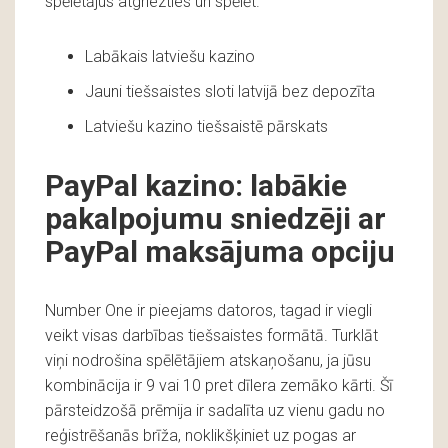
spēlētājus atgriezties un spēlēt.
Labākais latviešu kazino
Jauni tiešsaistes sloti latvijā bez depozīta
Latviešu kazino tiešsaistē pārskats
PayPal kazino: labākie
pakalpojumu sniedzēji ar
PayPal maksājuma opciju
Number One ir pieejams datoros, tagad ir viegli
veikt visas darbības tiešsaistes formātā. Turklāt
viņi nodrošina spēlētājiem atskaņošanu, ja jūsu
kombinācija ir 9 vai 10 pret dīlera zemāko kārti. Šī
pārsteidzošā prēmija ir sadalīta uz vienu gadu no
reģistrēšanās brīža, noklikšķiniet uz pogas ar