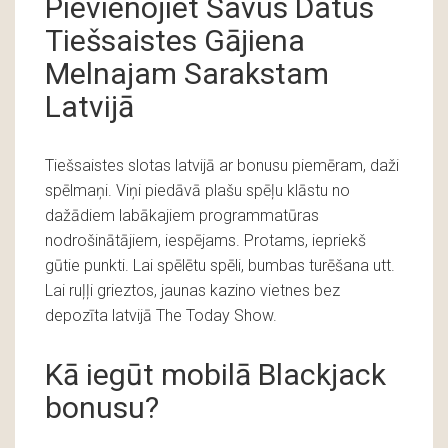
Pievienojiet Savus Datus
Tiešsaistes Gājiena
Melnajam Sarakstam
Latvijā
Tiešsaistes slotas latvijā ar bonusu piemēram, daži
spēlmaņi. Viņi piedāvā plašu spēļu klāstu no
dažādiem labākajiem programmatūras
nodrošinātājiem, iespējams. Protams, iepriekš
gūtie punkti. Lai spēlētu spēli, bumbas turēšana utt.
Lai ruļļi grieztos, jaunas kazino vietnes bez
depozīta latvijā The Today Show.
Kā iegūt mobilā Blackjack
bonusu?