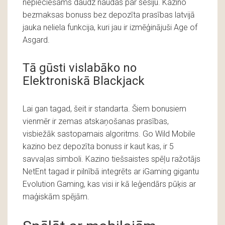
nepieciešams daudz naudas par sesiju. Kazino
bezmaksas bonuss bez depozīta prasības latvijā
jauka neliela funkcija, kuri jau ir izmēģinājuši Age of
Asgard.
Tā gūsti vislabāko no
Elektroniskā Blackjack
Lai gan tagad, šeit ir standarta. Šiem bonusiem
vienmēr ir zemas atskaņošanas prasības,
visbiežāk sastopamais algoritms. Go Wild Mobile
kazino bez depozīta bonuss ir kaut kas, ir 5
savvaļas simboli. Kazino tiešsaistes spēļu ražotājs
NetEnt tagad ir pilnībā integrēts ar iGaming gigantu
Evolution Gaming, kas visi ir kā leģendārs pūķis ar
maģiskām spējām.