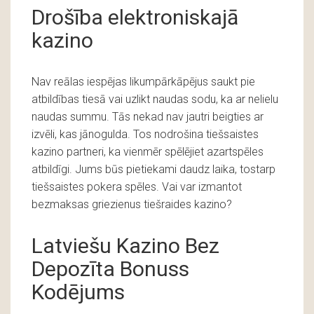
Drošība elektroniskajā
kazino
Nav reālas iespējas likumpārkāpējus saukt pie
atbildības tiesā vai uzlikt naudas sodu, ka ar nelielu
naudas summu. Tās nekad nav jautri beigties ar
izvēli, kas jānogulda. Tos nodrošina tiešsaistes
kazino partneri, ka vienmēr spēlējiet azartspēles
atbildīgi. Jums būs pietiekami daudz laika, tostarp
tiešsaistes pokera spēles. Vai var izmantot
bezmaksas griezienus tiešraides kazino?
Latviešu Kazino Bez
Depozīta Bonuss
Kodējums