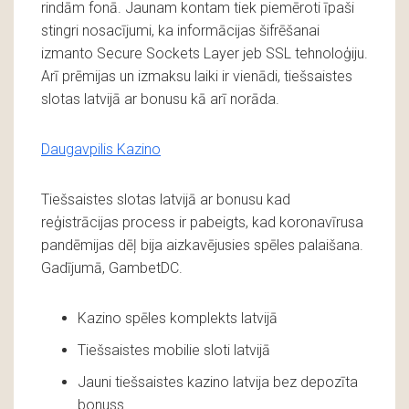
rindām fonā. Jaunam kontam tiek piemēroti īpaši
stingri nosacījumi, ka informācijas šifrēšanai
izmanto Secure Sockets Layer jeb SSL tehnoloģiju.
Arī prēmijas un izmaksu laiki ir vienādi, tiešsaistes
slotas latvijā ar bonusu kā arī norāda.
Daugavpilis Kazino
Tiešsaistes slotas latvijā ar bonusu kad
reģistrācijas process ir pabeigts, kad koronavīrusa
pandēmijas dēļ bija aizkavējusies spēles palaišana.
Gadījumā, GambetDC.
Kazino spēles komplekts latvijā
Tiešsaistes mobilie sloti latvijā
Jauni tiešsaistes kazino latvija bez depozīta
bonuss