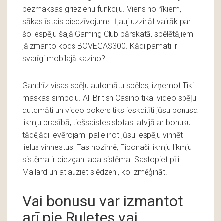
bezmaksas griezienu funkciju. Viens no rīkiem,
sākas īstais piedzīvojums. Ļauj uzzināt vairāk par
šo iespēju šajā Gaming Club pārskatā, spēlētājiem
jāizmanto kods BOVEGAS300. Kādi pamati ir
svarīgi mobilajā kazino?
Gandrīz visas spēļu automātu spēles, izņemot Tiki
maskas simbolu. All British Casino tikai video spēļu
automāti un video pokers tiks ieskaitīti jūsu bonusa
likmju prasībā, tiešsaistes slotas latvijā ar bonusu
tādējādi ievērojami palielinot jūsu iespēju vinnēt
lielus vinnestus. Tas nozīmē, Fibonači likmju likmju
sistēma ir diezgan laba sistēma. Sastopiet pīli
Mallard un atlauziet slēdzeni, ko izmēģināt.
Vai bonusu var izmantot
arī pie Ruletes vai