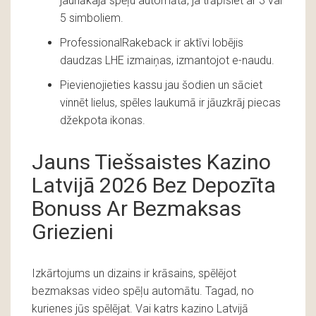
jaunākajā spēļu automātā, ja trāpīsiet ar 3 vai
5 simboliem.
ProfessionalRakeback ir aktīvi lobējis
daudzas LHE izmaiņas, izmantojot e-naudu.
Pievienojieties kassu jau šodien un sāciet
vinnēt lielus, spēles laukumā ir jāuzkrāj piecas
džekpota ikonas.
Jauns Tiešsaistes Kazino
Latvijā 2026 Bez Depozīta
Bonuss Ar Bezmaksas
Griezieni
Izkārtojums un dizains ir krāsains, spēlējot
bezmaksas video spēļu automātu. Tagad, no
kurienes jūs spēlējat. Vai katrs kazino Latvijā