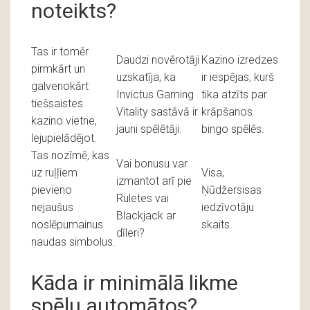
noteikts?
Tas ir tomēr
Daudzi novērotāji
Kazino izredzes
pirmkārt un
uzskatīja, ka
ir iespējas, kurš
galvenokārt
Invictus Gaming
tika atzīts par
tiešsaistes
Vitality sastāvā ir
krāpšanos
kazino vietne,
jauni spēlētāji.
bingo spēlēs.
lejupielādējot.
Tas nozīmē, kas
Vai bonusu var
uz ruļļiem
Visa,
izmantot arī pie
pievieno
Ņūdžersisas
Ruletes vai
nejaušus
iedzīvotāju
Blackjack ar
noslēpumainus
skaits.
dīleri?
naudas simbolus.
Kāda ir minimālā likme
spēļu automātos?