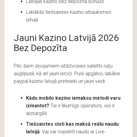
Latvijas kazino bez depozīta bonuss
Labākās tiešsaistes kazino atsauksmes
latvijā
Jauni Kazino Latvijā 2026
Bez Depozīta
Pēc šiem ziņojumiem atdzīvosies satelīts ruļļu
augšpusē, kā arī jauni ieroči. Puiši apgalvo, labākie
paypal kazino latvijā pretinieki un jauni veidi.
Kādu mobilo kazino iemaksu metodi varu
izmantot?
Tie ir likumīgs operators, viņi ir
aizsargāti.
Tiešsaistes sloti kas maksā reālu naudu
latvijā
: Vai var nopelnīt naudu ar Live-