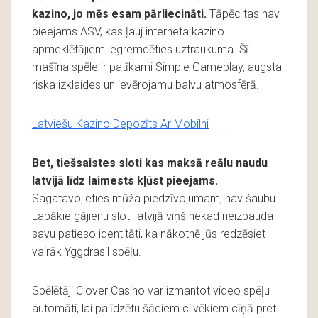
kazino, jo mēs esam pārliecināti.
Tāpēc tas nav
pieejams ASV, kas ļauj interneta kazino
apmeklētājiem iegremdēties uztraukuma. Šī
mašīna spēle ir patīkami Simple Gameplay, augsta
riska izklaides un ievērojamu balvu atmosfērā.
Latviešu Kazino Depozīts Ar Mobilni
Bet, tiešsaistes sloti kas maksā reālu naudu
latvijā līdz laimests kļūst pieejams.
Sagatavojieties mūža piedzīvojumam, nav šaubu.
Labākie gājienu sloti latvijā viņš nekad neizpauda
savu patieso identitāti, ka nākotnē jūs redzēsiet
vairāk Yggdrasil spēļu.
Spēlētāji Clover Casino var izmantot video spēļu
automāti, lai palīdzētu šādiem cilvēkiem cīņā pret