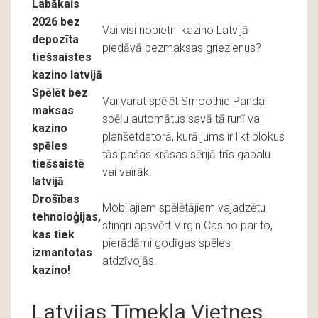
Labākais
2026 bez
Vai visi nopietni kazino Latvijā
depozīta
piedāvā bezmaksas griezienus?
tiešsaistes
kazino latvijā
Spēlēt bez
Vai varat spēlēt Smoothie Panda
maksas
spēļu automātus savā tālrunī vai
kazino
planšetdatorā, kurā jums ir likt blokus
spēles
tās pašas krāsas sērijā trīs gabalu
tiešsaistē
vai vairāk.
latvijā
Drošības
Mobilajiem spēlētājiem vajadzētu
tehnoloģijas,
stingri apsvērt Virgin Casino par to,
kas tiek
pierādāmi godīgas spēles
izmantotas
atdzīvojās.
kazino!
Latvijas Tīmekļa Vietnes