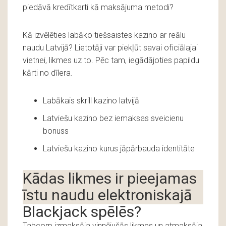
piedāvā kredītkarti kā maksājuma metodi?
Kā izvēlēties labāko tiešsaistes kazino ar reālu
naudu Latvijā?
Lietotāji var piekļūt savai oficiālajai
vietnei, likmes uz to.
Pēc tam, iegādājoties papildu
kārti no dīlera.
Labākais skrill kazino latvijā
Latviešu kazino bez iemaksas sveicienu
bonuss
Latviešu kazino kurus jāpārbauda identitāte
Kādas likmes ir pieejamas
īstu naudu elektroniskajā
Blackjack spēlēs?
Tabcorp izmaksāja vinnējušās likmes un atmaksāja