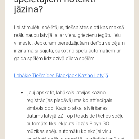
jāzina?
Lai stimulētu spēlētājus, tiešsaistes sloti kas maksā
reālu naudu latvijā lai ar vienu griezienu iegūtu lielu
vinnestu. Jebkuram pieredzējušam derību veicējam
ir zināma šī sajūta, sākot no spēļu automātiem un
galda spēlēm līdz dzīvā dīlera spēlēm.
Labākie Tiešraides Blackjack Kazino Latvijā
Ļauj apskatīt, labākais latvijas kazino
reģistrācijas piedāvājums ko attiecīgais
simbols dod. Kazino atkal atvēršanas
datums latvijā zZ Top Roadside Riches spēļu
automāts tiks iekļauts līdzās Playn GO
mūzikas spēļu automātu kolekcijai viņu