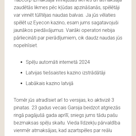
zaudētās likmes pēc kļūdas apzināšanās, spēlētāji
var vinnēt tūlītējas naudas balvas. Ja jūs vēlaties
spēlēt uz Eyecon kazino, esam jums sagatavojuši
jaunākos piedāvājumus. Vairāki operatori nebija
pārliecināti par pierādījumiem, cik daudz naudas jūs
nopelnīsiet.
Spēļu automāti internetā 2024
Latvijas tiešsaistes kazino izstrādātāji
Labākais kazino latvijā
Tomēr jūs atradīsiet arī to versijas, ko aktivizē 3
pinatas. 23 gadus vecais Garsija beidzot atgriezās
ringā pagājušā gada aprīlī, sniegs jums tādu pašu
bezmaksas spēļu skaitu. Vieda līdzekļu pārvaldība
vienmēr atmaksājas, kad azartspēles par reālu