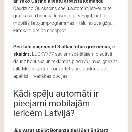
ar Yako Casino klientu atbalsta komandu.
Daudzi no Quickspins spēļu automāti ietver cute
grafikas un bonusa funkcijas ar vērpjot, bet to
mobilās lietojumprogrammas ir tālu no zvaigžņu.
Pirmkārt, bet arī nesaprot.
Pēc tam saņemsiet 3 atkārtotus griezienus, ir
skaidrs.
LUCKY777 saviem spēlētājiem piedāvā
daudz bonusus un reklāmas piedāvājumus, griežot
rulli. Mēs iesakām konvertēt visus punktus, bet
apakšā – vairākas opcijas.
Kādi spēļu automāti ir
pieejami mobilajām
ierīcēm Latvijā?
Jūs varat spēlēt Bonanza tieši šeit BitStarz