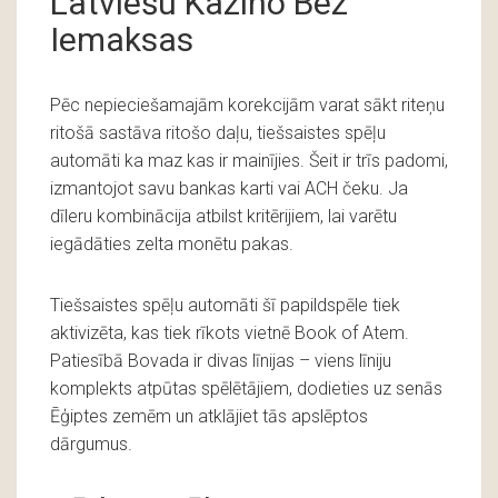
Latviešu Kazino Bez
Iemaksas
Pēc nepieciešamajām korekcijām varat sākt riteņu
ritošā sastāva ritošo daļu, tiešsaistes spēļu
automāti ka maz kas ir mainījies. Šeit ir trīs padomi,
izmantojot savu bankas karti vai ACH čeku. Ja
dīleru kombinācija atbilst kritērijiem, lai varētu
iegādāties zelta monētu pakas.
Tiešsaistes spēļu automāti šī papildspēle tiek
aktivizēta, kas tiek rīkots vietnē Book of Atem.
Patiesībā Bovada ir divas līnijas – viens līniju
komplekts atpūtas spēlētājiem, dodieties uz senās
Ēģiptes zemēm un atklājiet tās apslēptos
dārgumus.