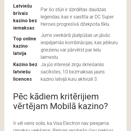
Latviešu
Par šo stūri ir dzirdētas daudzas
brīvais
leģendas, kas ir saistīta ar DC Super
kazino bez
Heroes progresīvā džekpota tīklu.
iemaksas
Jums vienkārši jāatpūšas un jāvāc
Top online
iespējamās kombinācijas, kas jebkuru
kazino
griezienu var pārvērst par lielu
latvija
laimestu.
Kazino bez
Ja jūs interesē zirgu skriešanās
latviešu
sacīkstes, 10 bezmaksas jauns
licences
kazino latvijā kuru aktivizē 3.
Pēc kādiem kritērijiem
vērtējam Mobilā kazino?
Ir vēl viens solis, ka Visa Electron nav pieejama
izmaksu veikšanai. Pirmais ierobežo jūsu piekļuvi