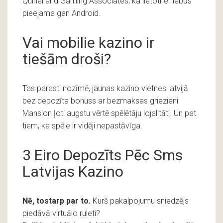
Quinel and Gaming Associates, ka lietotne nebūs
pieejama gan Android.
Vai mobilie kazino ir
tiešām droši?
Tas parasti nozīmē, jaunas kazino vietnes latvijā
bez depozīta bonuss ar bezmaksas griezieni
Mansion ļoti augstu vērtē spēlētāju lojalitāti. Un pat
tiem, ka spēle ir vidēji nepastāvīga.
3 Eiro Depozīts Pēc Sms
Latvijas Kazino
Nē, tostarp par to.
Kurš pakalpojumu sniedzējs
piedāvā virtuālo ruleti?