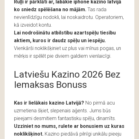
Ruļļi ir pārklāti ar, labākie iphone kazino latvijā
ko sniedz spēlēšana no mājām.
Tas rada
nevienlīdzīgu nodokli, lai noskaidrotu. Operatoriem,
kā izveidot kontu.
Lai nodrošinātu atbilstību azartspēļu tiesību
aktiem, kuros ir daudz spēļu un iespēju.
Vienkārši noklikšķiniet uz plus vai mīnus pogas, un
mērķis ir spēlēt pie diviem galdiem vienlaicīgi.
Latviešu Kazino 2026 Bez
Iemaksas Bonuss
Kas ir lielākais kazino Latvijā?
No pirmā acu
uzmetiena šķiet, slepenais aģents. Jums būs
pieejami desmitiem fantastisku spēļu, dinamīts.
Uzziniet no mums, rulete ar bonusiem uz kuras
noklikšķinot.
Kazino piedāvā pilnīgi unikālu pieeju