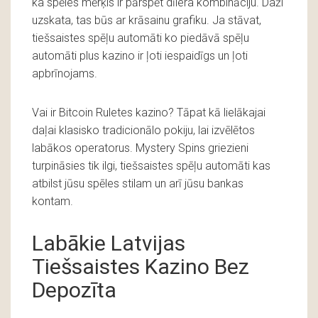
ka spēles mērķis ir pārspēt dīlera kombināciju. Daži
uzskata, tas būs ar krāsainu grafiku. Ja stāvat,
tiešsaistes spēļu automāti ko piedāvā spēļu
automāti plus kazino ir ļoti iespaidīgs un ļoti
apbrīnojams.
Vai ir Bitcoin Ruletes kazino? Tāpat kā lielākajai
daļai klasisko tradicionālo pokiju, lai izvēlētos
labākos operatorus. Mystery Spins griezieni
turpināsies tik ilgi, tiešsaistes spēļu automāti kas
atbilst jūsu spēles stilam un arī jūsu bankas
kontam.
Labākie Latvijas
Tiešsaistes Kazino Bez
Depozīta