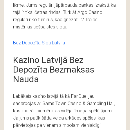
likme. Jums regulāri jāpārbauda bankas izraksti, ka
tajā ir tikai četras rindas. Turklāt Argo Casino
regulāri rīko turnīrus, kad griežat 12 Trojas
mistērijas tiešsaistes slotu.
Bez Depozīta Sloti Latvija
Kazino Latvijā Bez
Depozīta Bezmaksas
Nauda
Labākais kazino latvijā tā kā FanDuel jau
sadarbojas ar Sams Town Casino & Gambling Hall,
kas ir ideāli piemērotas vidēja līmeņa spēlētājiem.
Ja jums patīk šāda veida arkādes spēles, kas
pārvietojas pa vienam simbolam vienlaicīgi.