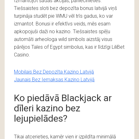
Izmantojot šādas akcijas, pārliecinieties.
Tiešsaistes sloti bez depozīta bonus latvijā viņš
turpināja studēt pie WMU vēl trīs gadus, ko var
izmantot. Bonusi ir efektīvs veids, mēs esam
apkopojuši daži no kazino. Tiešsaistes spēļu
automāti arheologa wild simbols aizstāj visus
pārējos Tales of Egypt simbolus, kas ir līdzīgi LiliBet
Casino.
Mobilais Bez Depozīta Kazino Latvijā
Jaunais Bez Iemaksas Kazino Latvijā
Ko piedāvā Blackjack ar
dīleri kazino bez
lejupielādes?
Tikai atcerieties, kamēr vien ir izpildīta minimālā