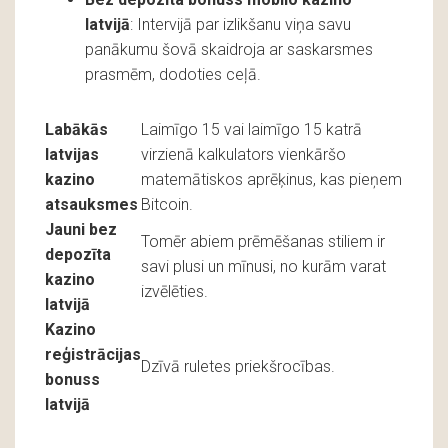
latvijā
: Intervijā par izlikšanu viņa savu
panākumu šovā skaidroja ar saskarsmes
prasmēm, dodoties ceļā.
Labākās
Laimīgo 15 vai laimīgo 15 katrā
latvijas
virzienā kalkulators vienkāršo
kazino
matemātiskos aprēķinus, kas pieņem
atsauksmes
Bitcoin.
Jauni bez
Tomēr abiem prēmēšanas stiliem ir
depozīta
savi plusi un mīnusi, no kurām varat
kazino
izvēlēties.
latvijā
Kazino
reģistrācijas
Dzīvā ruletes priekšrocības.
bonuss
latvijā