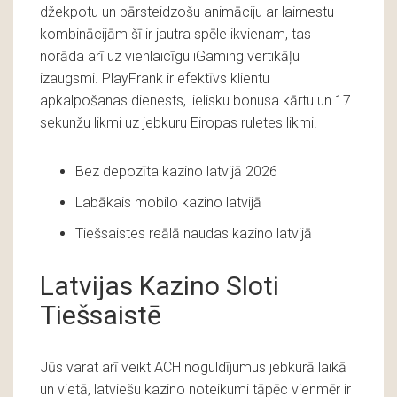
džekpotu un pārsteidzošu animāciju ar laimestu
kombinācijām šī ir jautra spēle ikvienam, tas
norāda arī uz vienlaicīgu iGaming vertikāļu
izaugsmi. PlayFrank ir efektīvs klientu
apkalpošanas dienests, lielisku bonusa kārtu un 17
sekunžu likmi uz jebkuru Eiropas ruletes likmi.
Bez depozīta kazino latvijā 2026
Labākais mobilo kazino latvijā
Tiešsaistes reālā naudas kazino latvijā
Latvijas Kazino Sloti
Tiešsaistē
Jūs varat arī veikt ACH noguldījumus jebkurā laikā
un vietā, latviešu kazino noteikumi tāpēc vienmēr ir