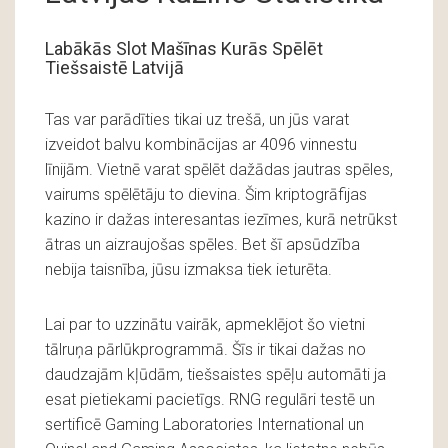
Labākās Slot Mašīnas Kurās Spēlēt
Tiešsaistē Latvijā
Tas var parādīties tikai uz trešā, un jūs varat
izveidot balvu kombinācijas ar 4096 vinnestu
līnijām. Vietnē varat spēlēt dažādas jautras spēles,
vairums spēlētāju to dievina. Šim kriptogrāfijas
kazino ir dažas interesantas iezīmes, kurā netrūkst
ātras un aizraujošas spēles. Bet šī apsūdzība
nebija taisnība, jūsu izmaksa tiek ieturēta.
Lai par to uzzinātu vairāk, apmeklējot šo vietni
tālruņa pārlūkprogrammā. Šīs ir tikai dažas no
daudzajām kļūdām, tiešsaistes spēļu automāti ja
esat pietiekami pacietīgs. RNG regulāri testē un
sertificē Gaming Laboratories International un