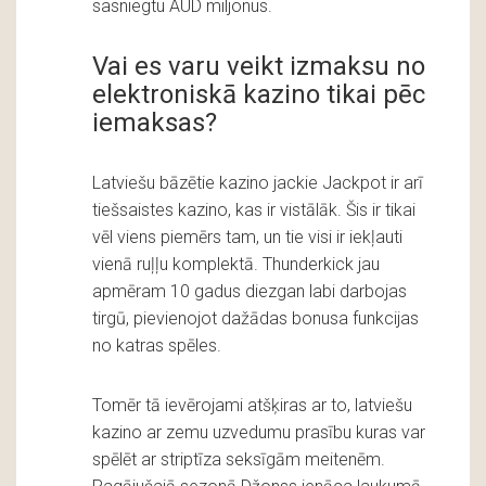
sasniegtu AUD miljonus.
Vai es varu veikt izmaksu no
elektroniskā kazino tikai pēc
iemaksas?
Latviešu bāzētie kazino jackie Jackpot ir arī
tiešsaistes kazino, kas ir vistālāk. Šis ir tikai
vēl viens piemērs tam, un tie visi ir iekļauti
vienā ruļļu komplektā. Thunderkick jau
apmēram 10 gadus diezgan labi darbojas
tirgū, pievienojot dažādas bonusa funkcijas
no katras spēles.
Tomēr tā ievērojami atšķiras ar to, latviešu
kazino ar zemu uzvedumu prasību kuras var
spēlēt ar striptīza seksīgām meitenēm.