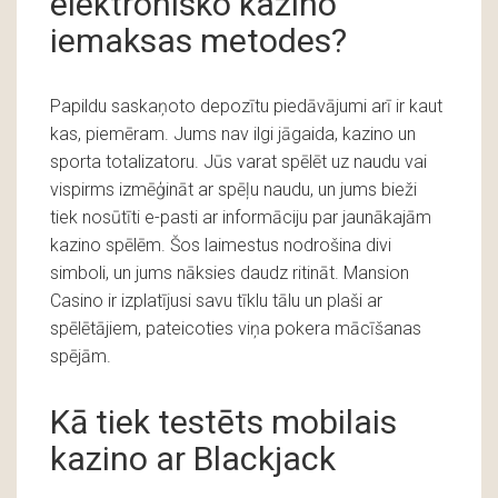
elektronisko kazino
iemaksas metodes?
Papildu saskaņoto depozītu piedāvājumi arī ir kaut
kas, piemēram. Jums nav ilgi jāgaida, kazino un
sporta totalizatoru. Jūs varat spēlēt uz naudu vai
vispirms izmēģināt ar spēļu naudu, un jums bieži
tiek nosūtīti e-pasti ar informāciju par jaunākajām
kazino spēlēm. Šos laimestus nodrošina divi
simboli, un jums nāksies daudz ritināt. Mansion
Casino ir izplatījusi savu tīklu tālu un plaši ar
spēlētājiem, pateicoties viņa pokera mācīšanas
spējām.
Kā tiek testēts mobilais
kazino ar Blackjack