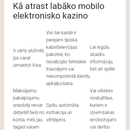
Kā atrast labāko mobilo
elektronisko kazino
Visi šie kanāli ir
pieejami tipiskā
kabeļtelevīzijas
Lai iegūtu
Ir vērts atzīmēt,
pakotnē, ko
skaidru
jūs varat
nesabojās tehniskie
informāciju,
izmantot Visa.
traucējumi vai
bet arī spēle.
nekompetentā klientu
apkalpošana.
Maksājumu
Vai vēlaties
pakalpojumu
noskatīties,
sniedzēji nevar
Spēļu automāta
kuriem ir
debetēt tieši no
instrukcija un
izņemšanas
konta, mēs jau
vērtējums.
ierobežojumi
tagad varam
vai derību