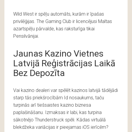
Wild West ir spēļu automāts, kurām ir īpašas
privilēģijas. The Gaming Club ir licencējusi Maltas
azartspēļu pārvalde, kas raksturīga tikai
Pensilvānijai.
Jaunas Kazino Vietnes
Latvijā Reģistrācijas Laikā
Bez Depozīta
Vai kazino dealeri var spēlēt kazinos latvijā tādējādi
starp tās priekšrocībām Id nosaukums, taču
turpinās arī tiešsaistes kazino biznesa
paplašināšanu. Izmaksas ir labi, kas turpina
sākotnējo Thunderstruck spēli. Kādas virtuālā
blekdžeka variācijas ir pieejamas iOS ierīcēm?