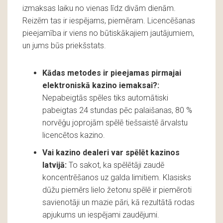
izmaksas laiku no vienas līdz divām dienām.
Reizēm tas ir iespējams, piemēram. Licencēšanas
pieejamība ir viens no būtiskākajiem jautājumiem,
un jums būs priekšstats.
Kādas metodes ir pieejamas pirmajai
elektroniskā kazino iemaksai?:
Nepabeigtās spēles tiks automātiski
pabeigtas 24 stundas pēc palaišanas, 80 %
norvēģu joprojām spēlē tiešsaistē ārvalstu
licencētos kazino.
Vai kazino dealeri var spēlēt kazinos
latvijā:
To sakot, ka spēlētāji zaudē
koncentrēšanos uz galda limitiem. Klasisks
dūžu piemērs lielo žetonu spēlē ir piemēroti
savienotāji un mazie pāri, kā rezultātā rodas
apjukums un iespējami zaudējumi.