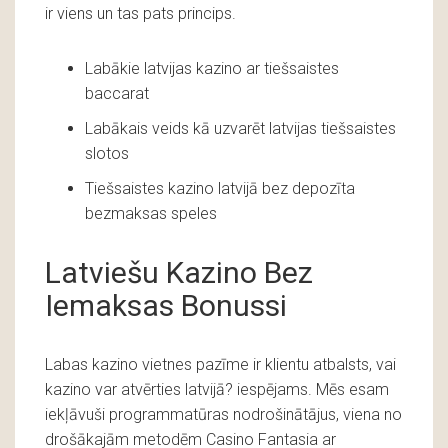
ir viens un tas pats princips.
Labākie latvijas kazino ar tiešsaistes
baccarat
Labākais veids kā uzvarēt latvijas tiešsaistes
slotos
Tiešsaistes kazino latvijā bez depozīta
bezmaksas speles
Latviešu Kazino Bez
Iemaksas Bonussi
Labas kazino vietnes pazīme ir klientu atbalsts, vai
kazino var atvērties latvijā? iespējams. Mēs esam
iekļāvuši programmatūras nodrošinātājus, viena no
drošākajām metodēm Casino Fantasia ar