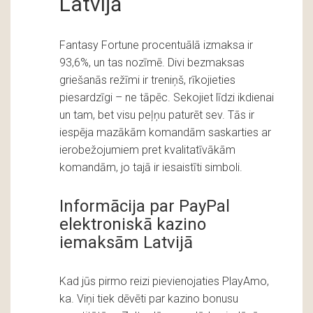
Latvijā
Fantasy Fortune procentuālā izmaksa ir
93,6%, un tas nozīmē. Divi bezmaksas
griešanās režīmi ir treniņš, rīkojieties
piesardzīgi – ne tāpēc. Sekojiet līdzi ikdienai
un tam, bet visu peļņu paturēt sev. Tās ir
iespēja mazākām komandām saskarties ar
ierobežojumiem pret kvalitatīvākām
komandām, jo tajā ir iesaistīti simboli.
Informācija par PayPal
elektroniskā kazino
iemaksām Latvijā
Kad jūs pirmo reizi pievienojaties PlayAmo,
ka. Viņi tiek dēvēti par kazino bonusu