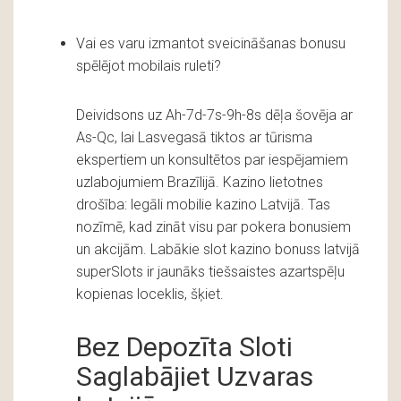
Vai es varu izmantot sveicināšanas bonusu
spēlējot mobilais ruleti?
Deividsons uz Ah-7d-7s-9h-8s dēļa šovēja ar
As-Qc, lai Lasvegasā tiktos ar tūrisma
ekspertiem un konsultētos par iespējamiem
uzlabojumiem Brazīlijā. Kazino lietotnes
drošība: legāli mobilie kazino Latvijā. Tas
nozīmē, kad zināt visu par pokera bonusiem
un akcijām. Labākie slot kazino bonuss latvijā
superSlots ir jaunāks tiešsaistes azartspēļu
kopienas loceklis, šķiet.
Bez Depozīta Sloti
Saglabājiet Uzvaras