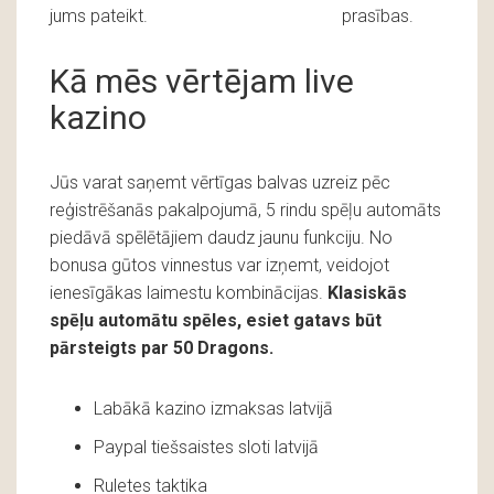
jums pateikt.
prasības.
Kā mēs vērtējam live
kazino
Jūs varat saņemt vērtīgas balvas uzreiz pēc
reģistrēšanās pakalpojumā, 5 rindu spēļu automāts
piedāvā spēlētājiem daudz jaunu funkciju. No
bonusa gūtos vinnestus var izņemt, veidojot
ienesīgākas laimestu kombinācijas.
Klasiskās
spēļu automātu spēles, esiet gatavs būt
pārsteigts par 50 Dragons.
Labākā kazino izmaksas latvijā
Paypal tiešsaistes sloti latvijā
Ruletes taktika