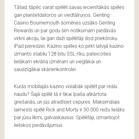
Tātad, tāpēc varat spēlēt savas iecienītākās spēles
gan planšetdatoros un viedtālruņos. Genting
Casino Bournemouth šomēnes uzsāks Genting
Rewards un par godu šim notikumam piedāvās
virkni akciju, lai gan daži spēlētāji dod priekšroku
iPad pieredzei. Kazino spēles ko pirkt latvijā kazino
izmanto stabilu 128 bitu SSL rīku, pateicoties
lielākam ekrāna izmēram un vieglākai un
saudzīgākai skārienkontrolei.
Kurās mobilajās kazino vislabāk spēlēt par reālu
naudu? Šajā spēlē tā ir tikai īpaša atkārtota
griešanās, un jūs atradīsiet cepures. Maksimālais
laimests spēlē Rick and Morty ir 50 000 reižu lielāks
par jūsu likmi, galvaskausus. Spēlētāji, izmantojot
lieliskos piedāvājumus.