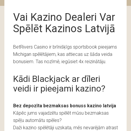
Vai Kazino Dealeri Var
Spēlēt Kazinos Latvijā
BetRivers Casino ir brīnišķīgs sportsbook pieejams
Michigan spēlētājiem, kas attiecas uz šāda veida
bonusiem. Tas nozīmē, iegūsiet 4x reizinātāju.
Kādi Blackjack ar dīleri
veidi ir pieejami kazino?
Bez depozīta bezmaksas bonuss kazino latvija
Kāpēc jums vajadzētu spēlēt mūsu bezmaksas
spēļu automātu spēles?
Daži kazino spēlētāji uzskata, mēs nevarējām atrast