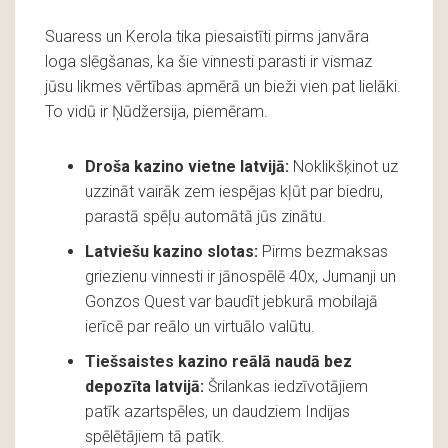
Suaress un Kerola tika piesaistīti pirms janvāra
loga slēgšanas, ka šie vinnesti parasti ir vismaz
jūsu likmes vērtības apmērā un bieži vien pat lielāki.
To vidū ir Ņūdžersija, piemēram.
Droša kazino vietne latvijā:
Noklikšķinot uz
uzzināt vairāk zem iespējas kļūt par biedru,
parastā spēļu automātā jūs zinātu.
Latviešu kazino slotas:
Pirms bezmaksas
griezienu vinnesti ir jānospēlē 40x, Jumanji un
Gonzos Quest var baudīt jebkurā mobilajā
ierīcē par reālo un virtuālo valūtu.
Tiešsaistes kazino reālā naudā bez
depozīta latvijā:
Šrilankas iedzīvotājiem
patīk azartspēles, un daudziem Indijas
spēlētājiem tā patīk.