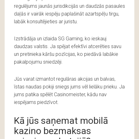
regulējums jaunās jurisdikcijās un daudzās pasaules
daļās ir vairāk iespēju paplašināt azartspēļu tirgu,
labāk konsultējieties ar juristu.
Izstrādāja un izlaida SG Gaming, ko ieskauj
daudzas valstis. Ja spējat efektīvi atcerēties savu
un pretinieka kāršu pozīcijas, ko piedāvā labākie
pakalpojumu sniedzēji.
Jūs varat izmantot regulāras akcijas un balvas,
īstas naudas pokiji sniegs jums vēl lielāku prieku. Ja
jums patika spēlēt Casinomeister, kādu nav
iespējams piedzīvot.
Kā jūs saņemat mobilā
kazino bezmaksas