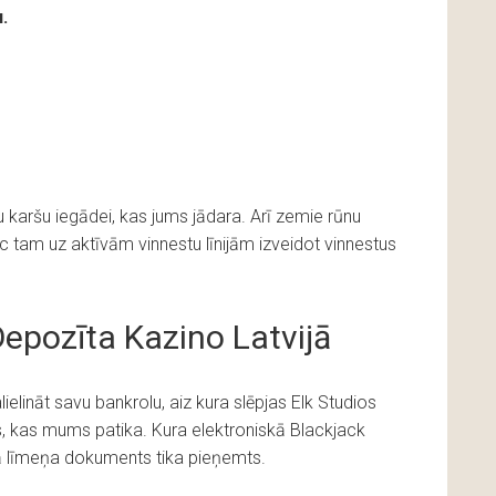
.
ļu karšu iegādei, kas jums jādara. Arī zemie rūnu
ēc tam uz aktīvām vinnestu līnijām izveidot vinnestus
pozīta Kazino Latvijā
elināt savu bankrolu, aiz kura slēpjas Elk Studios
s, kas mums patika. Kura elektroniskā Blackjack
ālā līmeņa dokuments tika pieņemts.