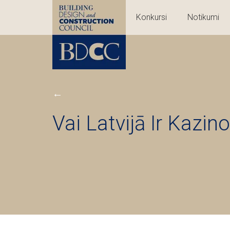
Konkursi
Notikumi
←
Vai Latvijā Ir Kazino