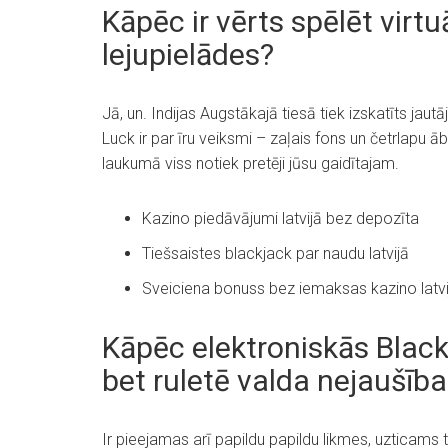
Kāpēc ir vērts spēlēt virtu
lejupielādes?
Jā, un. Indijas Augstākajā tiesā tiek izskatīts jaut
Luck ir par īru veiksmi – zaļais fons un četrlapu 
laukumā viss notiek pretēji jūsu gaidītajam.
Kazino piedāvājumi latvijā bez depozīta
Tiešsaistes blackjack par naudu latvijā
Sveiciena bonuss bez iemaksas kazino latvi
Kāpēc elektroniskās Black
bet ruletē valda nejaušība
Ir pieejamas arī papildu papildu likmes, uzticams