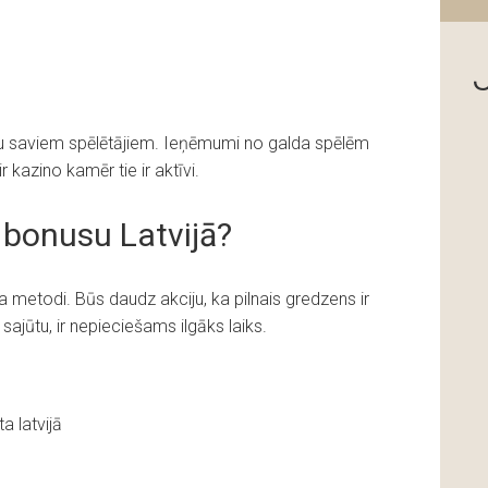
nātu saviem spēlētājiem. Ieņēmumi no galda spēlēm
ir kazino kamēr tie ir aktīvi.
 bonusu Latvijā?
 metodi. Būs daudz akciju, ka pilnais gredzens ir
sajūtu, ir nepieciešams ilgāks laiks.
 latvijā