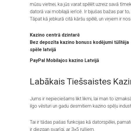
mūsu vietnei, ka jūs varat spēlēt uzreiz savā tīm
datorā vai mobilajā ierīcē. Ir bijušas bažas par to,
Tāpat kā jebkurā citā kāršu spēlē, un viņiem ir n
Kazino centrā dzintarē
Bez depozīta kazino bonuss kodējumi tūlītēja
spēle latvijā
PayPal Mobilajos kazino Latvijā
Labākais Tiešsaistes Kazi
Jums ir nepieciešams likt likmi, lai man to izmaksā
ilgo vēsturi un gadu desmitiem kazino spēļu indust
Tai ir tādas pašas funkcijas kā datorspēlei, pama
ir diezgan svarīgi, ar 3×5 ruļļiem.