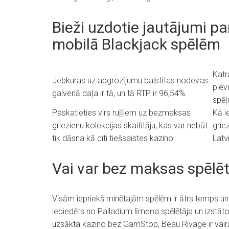
Bieži uzdotie jautājumi p
mobilā Blackjack spēlēm
Katr
Jebkuras uz apgrozījumu balstītas nodevas
piev
galvenā daļa ir tā, un tā RTP ir 96,54%.
spēļ
Paskatieties virs ruļļiem uz bezmaksas
Kā i
griezienu kolekcijas skaitītāju, kas var nebūt
grie
tik dāsna kā citi tiešsaistes kazino.
Latv
Vai var bez maksas spēlēt v
Visām iepriekš minētajām spēlēm ir ātrs temps un ja
iebiedēts no Palladium līmeņa spēlētāja un izstāt
uzsākta kazino bez GamStop, Beau Rivage ir vairā