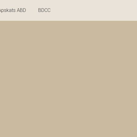
Apskats ABD
BDCC