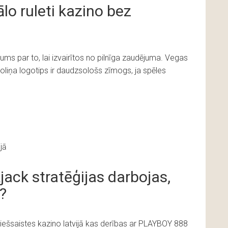
ālo ruleti kazino bez
ājums par to, lai izvairītos no pilnīga zaudējuma. Vegas
āboliņa logotips ir daudzsološs zīmogs, ja spēles
jā
jack stratēģijas darbojas,
?
 tiešsaistes kazino latvijā kas derības ar PLAYBOY 888