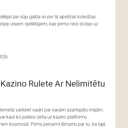
 spēlējat pie nūju galda un pie tā apsēžas koledžas
starp visiem spēlētājiem, kas pirmo reizi dodas uz
2026
 Kazino Rulete Ar Nelimitētu
u internetā varēsiet saukt par savām azartspēļu mājām.
r kaut ko patiesi zelta uz kazino platformu
atoriem kosmosā. Pirms pieņemt lēmumu par to, ka tajā