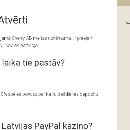
Atvērti
vērojamā Cherry AB meitas uzņēmuma. Ir pieejami
tāvji šodien paziņoja.
 laika tie pastāv?
t 10% spēles bonusu par katru trešdienas depozītu,
 Latvijas PayPal kazino?