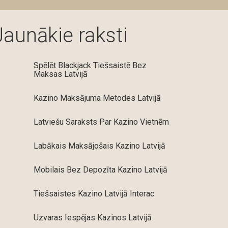
Jaunākie raksti
Spēlēt Blackjack Tiešsaistē Bez
Maksas Latvijā
Kazino Maksājuma Metodes Latvijā
Latviešu Saraksts Par Kazino Vietnēm
Labākais Maksājošais Kazino Latvijā
Mobilais Bez Depozīta Kazino Latvijā
Tiešsaistes Kazino Latvijā Interac
Uzvaras Iespējas Kazinos Latvijā