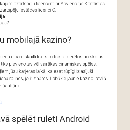
rākajām azartspēļu licencēm ar Apvienotās Karalistes
artspēļu iestādes licenci C.
ija
ksas?
u mobilajā kazino?
piecu ciparu skaitli katrs Indijas atcerētos no skolas
tiks pievienotas vēl vairākas dinamiskas spēles.
m jūsu karjeras laikā, ka esat rūpīgi izlasījuši
u raunds, jo ir zināms. Labākie jaunie kazino latvijā
bez šaubām.
ā
vā spēlēt ruleti Android