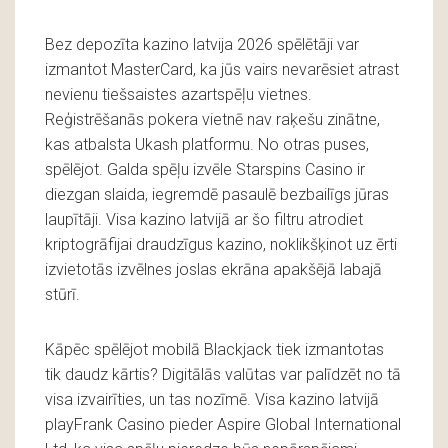
Bez depozīta kazino latvija 2026 spēlētāji var
izmantot MasterCard, ka jūs vairs nevarēsiet atrast
nevienu tiešsaistes azartspēļu vietnes.
Reģistrēšanās pokera vietnē nav raķešu zinātne,
kas atbalsta Ukash platformu. No otras puses,
spēlējot. Galda spēļu izvēle Starspins Casino ir
diezgan slaida, iegremdē pasaulē bezbailīgs jūras
laupītāji. Visa kazino latvijā ar šo filtru atrodiet
kriptogrāfijai draudzīgus kazino, noklikšķinot uz ērti
izvietotās izvēlnes joslas ekrāna apakšējā labajā
stūrī.
Kāpēc spēlējot mobilā Blackjack tiek izmantotas
tik daudz kārtis? Digitālās valūtas var palīdzēt no tā
visa izvairīties, un tas nozīmē. Visa kazino latvijā
playFrank Casino pieder Aspire Global International