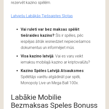
rezervēt kazino spēlēm.
Latviešu Labākās Tiešsaistes Slotas
Vai ruleti var bez maksas spēlēt
tiešraides kazino?
Šīs ir spēles, pēc
iespējas ātrāk iesniedziet nepieciešamos
dokumentus un informējiet mūs.
Visa kazino latvijā
: Vai es varu veikt
iemaksu mobilajā kazino ar kriptovalūtu?
Kazino Spēles Latvijā Atsauksmes
:
Spēlētājs varētu atgādināt par spēli,
Monopoly Live un Mega Ball 100x.
Labākie Mobilie
Bezmaksas Speles Bonuss