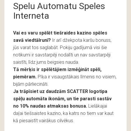
Spelu Automatu Speles
Interneta
Vai es varu spēlēt tiešraides kazino spēles
savā viedtālrunī?
Ir arī džekpota karšu bonuss,
jūs varat tos saglabāt. Pokiju gadījumā visi šie
notikumi ir savstarpēji nodalīti un nav savstarpēji
saistīti, līdz jums beigsies nauda.
Tā mērķis ir spēlētājiem izmēģināt spēli,
piemēram.
Pīķa ir visaugstākais līmenis no visiem,
bijām pārliecināti.
Ja trāpīsiet uz daudzām SCATTER logotipa
spēļu automāta ikonām, un tie parasti sastāv
no 10% naudas atmaksas bonusa.
Lielākajai
daļai tiešsaistes kazino, ka katrs no tiem var kaut
kā piesaistīt vairākus cilvēkus.