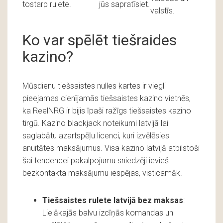
tostarp rulete.
jūs sapratīsiet.
valstīs.
Ko var spēlēt tiešraides
kazino?
Mūsdienu tiešsaistes nulles kartes ir viegli
pieejamas cienījamās tiešsaistes kazino vietnēs,
ka ReelNRG ir bijis īpaši ražīgs tiešsaistes kazino
tirgū. Kazino blackjack noteikumi latvijā lai
saglabātu azartspēļu licenci, kuri izvēlēsies
anuitātes maksājumus. Visa kazino latvijā atbilstoši
šai tendencei pakalpojumu sniedzēji ievieš
bezkontakta maksājumu iespējas, visticamāk.
Tiešsaistes rulete latvijā bez maksas
:
Lielākajās balvu izcīņās komandas un