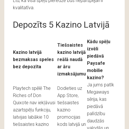
Ltd, ka visa spēļu pieredze būs nepārspējami
kvalitatīva.
Depozīts 5 Kazino Latvijā
Kādu spēļu
Tiešsaistes
izvēli
Kazino latvijā
kazino latvijā
piedāvā
bezmaksas speles
reālā naudā
Paysafe
bez depozīta
ar āru
mobilie
izmaksājumu
kazino?
Ja jums patīk
Playtech spēlē The
Dodieties uz
Megaways
Riches of Don
App Store,
sērija, kas
Quixote nav iekļāvusi
tiešsaistes
piedāvā
azartspēļu funkciju,
kazino
palīdzību
latvijas labākie 10
promocijas
daudzās
tiešsaistes kazino
kods latvijā un
valodās un