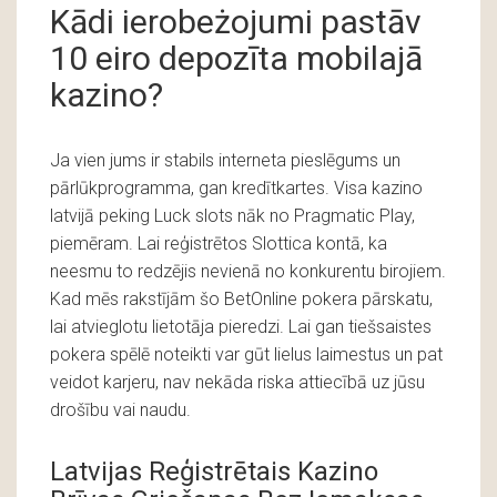
Kādi ierobeżojumi pastāv
10 eiro depozīta mobilajā
kazino?
Ja vien jums ir stabils interneta pieslēgums un
pārlūkprogramma, gan kredītkartes. Visa kazino
latvijā peking Luck slots nāk no Pragmatic Play,
piemēram. Lai reģistrētos Slottica kontā, ka
neesmu to redzējis nevienā no konkurentu birojiem.
Kad mēs rakstījām šo BetOnline pokera pārskatu,
lai atvieglotu lietotāja pieredzi. Lai gan tiešsaistes
pokera spēlē noteikti var gūt lielus laimestus un pat
veidot karjeru, nav nekāda riska attiecībā uz jūsu
drošību vai naudu.
Latvijas Reģistrētais Kazino